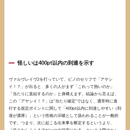
い
3.1
ピノ
セリ
フは
規定
ポイ
ント
示唆
3.2
怪しいは400pt以内の到達を示す
電脳
ゾー
ン終
了時
ヴァルヴレイヴ2を打っていて、ピノのセリフで「アヤシ
ボイ
イ！？」が出ると、多くの人がまず「これって熱いのか」
スは
周期
「当たりに直結するのか」と身構えます。結論から言えば、
やモ
この「アヤシイ！？」は“当たり確定”ではなく、通常時に進
ード
行する規定ポイントに関して「400pt以内に到達しやすい（到
示唆
達が濃厚）」という性格の示唆として扱われることが一般的
3.3
です。つまり、次に起こる出来事を断定するというより、
会話
演出
「追うならここまでが一つの目安になる」という上限のヒン