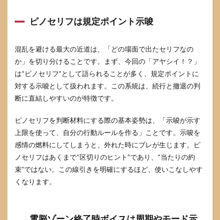
ピノセリフは規定ポイント示唆
混乱を避ける最大の近道は、「どの場面で出たセリフなの
か」を切り分けることです。まず、今回の「アヤシイ！？」
は“ピノセリフ”として語られることが多く、規定ポイントに
対する示唆として扱われます。この系統は、続行と撤退の判
断に直結しやすいのが特徴です。
ピノセリフを判断材料にする際の基本姿勢は、「示唆が示す
上限を使って、自分の行動ルールを作る」ことです。示唆を
感情の燃料にしてしまうと、外れた時にブレが生じます。ピ
ノセリフはあくまで“区切りのヒント”であり、“当たりの約
束”ではない。この線引きを明確にするほど、使いこなしやす
くなります。
電脳ゾーン終了時ボイスは周期やモード示