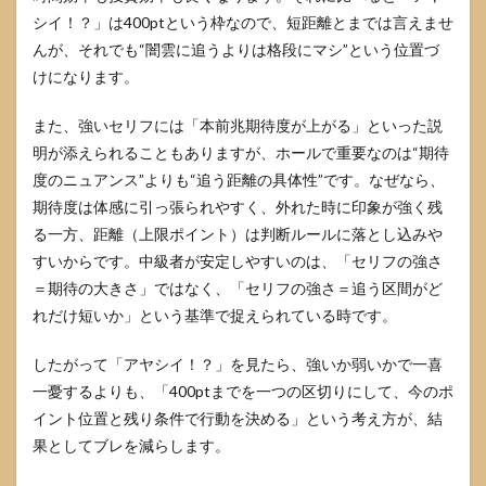
ト
シイ！？」は400ptという枠なので、短距離とまでは言えませ
5
んが、それでも“闇雲に追うよりは格段にマシ”という位置づ
ヴァ
けになります。
ルヴ
レイ
また、強いセリフには「本前兆期待度が上がる」といった説
ヴ2
のセ
明が添えられることもありますが、ホールで重要なのは“期待
リフ
度のニュアンス”よりも“追う距離の具体性”です。なぜなら、
怪し
いを
期待度は体感に引っ張られやすく、外れた時に印象が強く残
押し
る一方、距離（上限ポイント）は判断ルールに落とし込みや
引き
すいからです。中級者が安定しやすいのは、「セリフの強さ
に使
う実
＝期待の大きさ」ではなく、「セリフの強さ＝追う区間がど
践手
れだけ短いか」という基準で捉えられている時です。
順
5.1
したがって「アヤシイ！？」を見たら、強いか弱いかで一喜
ホー
一憂するよりも、「400ptまでを一つの区切りにして、今のポ
ルで
イント位置と残り条件で行動を決める」という考え方が、結
使う
判断
果としてブレを減らします。
フロ
ー