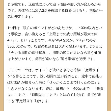
は絶
じ示唆でも、現在地によって追う価値や追い方が変わるから
対に
追う
です。具体的には次の2点を確認する癖をつけると、判断が一
べき
気に安定します。
6.3
ほか
1つ目は「現在のポイントがどのあたりか」。400pt以内とい
に覚
う示唆は、言い換えると「上限までの残り距離が最大で約
える
400pt」ということです。今が50ptなのか、250ptなのか、
べき
強い
350ptなのかで、投資の見込みは大きく変わります。2つ目は
セリ
「今いる周期の進行状況」。周期の節目が近いなら追う価値
フは
ある
は上がりやすく、節目が遠いなら“追う準備”が必要です。
ここでのコツは、ポイントが浅いときほど冷静に“撤退ライ
ン”を作ることです。浅い段階で追い始めると、途中で前兆っ
ぽい動きが挟まった時に「せっかくここまで打ったのに」と
引き返せなくなります。逆に、最初から「400ptまで」「投資
はここまで」「時間はここまで」と決めておけば、前兆が来
ても“予定通り”に動けます。