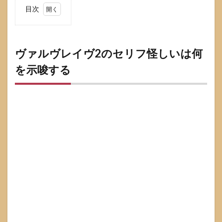
目次
1
ヴァ
ルヴ
レイ
ヴァルヴレイヴ2のセリフ怪しいは何
ヴ2
を示唆する
のセ
リフ
怪し
いは
何を
示唆
する
1.1
怪し
いは
400pt
以内
の到
達を
示す
1.2