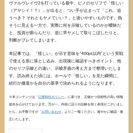
ヴァルヴレイヴ2を打っている最中、ピノのセリフで「怪しい
（アヤシイ！？）」が出ると、つい手が止まって「これ、追
うべき？ それともヤメていい？」と迷いやすいものです。熱
そうに見える一方で、実際に何を示唆しているのかが曖昧だ
と、投資が膨らんだり、逆に早ヤメして取りこぼしたりと、
判断がブレてしまいます。
本記事では、「怪しい」が示す意味を“400pt以内”という実戦
で使える形に落とし込み、出現後に確認すべきポイント、他
のセリフ示唆との違い、示唆矛盾の考え方まで整理いたしま
す。読み終えた頃には、ホールで「怪しい」を見た瞬間に、
続行か撤退かを自分の基準で決められるようになります。
※本コンテンツは「
記事制作ポリシー
」に基づき、正確かつ信頼性の高い情報
提供を心がけております。万が一、内容に誤りや誤解を招く表現がございまし
たら、お手数ですが「
お問い合わせ
」よりご一報ください。速やかに確認・修
正いたします。