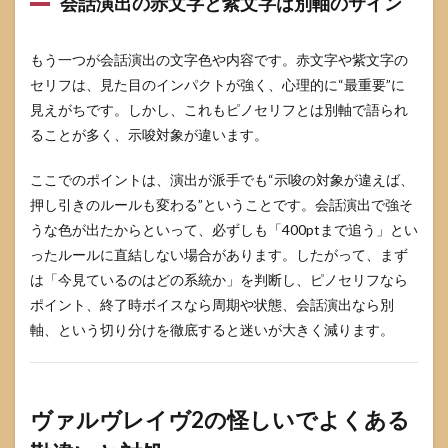
会話演出の赤文字と紫文字は別軸のサイン
もう一つが会話演出の文字色や内容です。赤文字や紫文字の
セリフは、見た目のインパクトが強く、心理的に“最重要”に
見えがちです。しかし、これもピノセリフとは別軸で語られ
ることが多く、示唆対象が違います。
ここでのポイントは、演出が派手でも“示唆の対象が違えば、
押し引きのルールも変わる”ということです。会話演出で強そ
うな色が出たからといって、必ずしも「400ptまで追う」とい
ったルールに直結しない場合があります。したがって、まず
は「今見ているのはどの系統か」を判断し、ピノセリフなら
ポイント、終了時ボイスなら周期や状態、会話演出なら別
軸、という切り分けを徹底すると迷いが大きく減ります。
ヴァルヴレイヴ2の怪しいでよくある