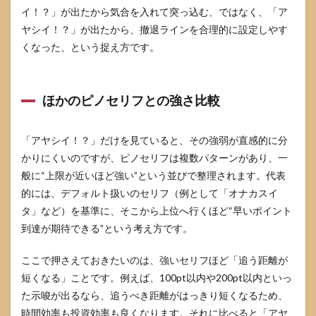
いが
イ！？」が出たから気合を入れて突っ込む、ではなく、「ア
出た
ヤシイ！？」が出たから、撤退ラインを合理的に設定しやす
のに
くなった、という捉え方です。
当た
らな
い理
由
ほかのピノセリフとの強さ比較
4.2
示唆
矛盾
「アヤシイ！？」だけを見ていると、その強弱が直感的に分
の具
かりにくいのですが、ピノセリフは複数パターンがあり、一
体例
と優
般に“上限が近いほど強い”という並びで整理されます。代表
先行
的には、デフォルト扱いのセリフ（例として「オナカスイ
動
タ」など）を基準に、そこから上位へ行くほど“早いポイント
4.3
到達が期待できる”という考え方です。
期待
しす
ここで押さえておきたいのは、強いセリフほど「追う距離が
ぎを
防ぐ
短くなる」ことです。例えば、100pt以内や200pt以内といっ
チェ
た示唆が出るなら、追うべき距離がはっきり短くなるため、
ック
リス
時間効率も投資効率も良くなります。それに比べると「アヤ