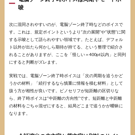
唆
次に混同されやすいのが、電脳ゾーン終了時などのボイスで
す。これは、規定ポイントというより“次の展開”や“状態”に関
する示唆として語られやすい領域です。たとえば、デフォル
ト以外が出たら何かしら期待が持てる、という整理で紹介さ
れることがありますが、ここを「怪しい＝400pt以内」と同列
にすると判断がズレます。
実戦では、電脳ゾーン終了時ボイスは「次の周期を追うかど
うかの材料」「続行するなら慎重に情報を積む材料」として
扱う方が相性が良いです。ピノセリフが短距離の区切りな
ら、終了時ボイスは“中距離の方向性”です。短距離と中距離
の材料をごちゃ混ぜにすると、結局どこまで追うかが曖昧に
なります。