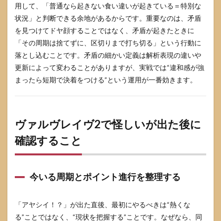
ヴ2
用して、「普通なら起きない食い違いが起きている＝特別な
のセ
状況」と判断できる余地があるからです。重要なのは、矛盾
リフ
怪し
を見つけてドヤ顔することではなく、矛盾が起きたときに
いに
「その周期は捨てずに、区切りまで打ち切る」という行動に
関す
落とし込むことです。矛盾の細かい定義は解析表現の違いや
るよ
くあ
更新によって変わることがありますが、実戦では“違和感が強
る質
まったら短期で決着をつける”という運用が一番効きます。
問
6.1
怪し
いと
ヴァルヴレイヴ2で怪しいが出た後に
チカ
イは
確認すること
どち
らが
強い
今いる周期とポイント進行を整理する
6.2
怪し
いが
「アヤシイ！？」が出た直後、最初にやるべきは“熱くな
出た
周期
る”ことではなく、“現状を把握する”ことです。なぜなら、同