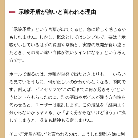
5.2
示唆矛盾が強いと言われる理由
続行
する
なら
「示唆矛盾」という言葉が出てくると、急に難しく感じるか
ここ
まで
もしれません。しかし、概念としてはシンプルで、要は「示
を目
唆が示しているはずの範囲や挙動と、実際の展開が食い違っ
安に
たとき、その食い違い自体が強いサインになる」という考え
する
方です。
5.3
ヤメ
ホールで困るのは、示唆が単発で出たときよりも、「いろい
るな
らこ
ろ見ているうちに、何が正しいのか分からなくなる」瞬間で
こを
す。例えば、ピノセリフで“この辺までに何か起きそう”とい
外し
たら
うヒントをもらったのに、別の演出やボイスが違う方向性を
撤退
匂わせると、ユーザーは混乱します。この混乱を「結局よく
する
分からないからヤメる」か「よく分からないけど追う」に流
6
してしまうと、収支も精神も安定しません。
ヴァ
ルヴ
そこで“矛盾が強い”と言われるのは、こうした混乱を逆に利
レイ