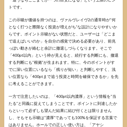
の赤
トです。
文字
と紫
この示唆が価値を持つのは、ヴァルヴレイヴ2の通常時が“何
文字
は別
となく打つと際限なく投資が増えがち”な設計になりやすいか
軸の
らです。ポイント示唆がない状態だと、ユーザーは「どこま
サイ
ン
で追えばいいのか」を自分の感覚で決める必要があり、前兆
っぽい動きが絡むと余計に撤退しづらくなります。そこで
4
ヴァ
「400pt以内」という枠が見えると、続行する判断にも、撤退
ルヴ
する判断にも“根拠”が生まれます。特に、今のポイントがす
レイ
でに深い位置にいるなら「残りが短い」と判断しやすく、浅
ヴ2
の怪
い位置なら「400ptまで追う投資と時間を確保できるか」を先
しい
に考えることができます。
でよ
くあ
る勘
一方で注意したいのは、「400pt以内濃厚」という情報を“当
違い
たる”と同義に捉えてしまうことです。ポイントに到達したか
と対
らといって必ずしも望んだ結果に結び付くとは限りません
処
し、そもそも示唆は“濃厚”であっても100%を保証する言葉で
4.1
はありません。ホールでの正しい使い方は、「アヤシ
怪し