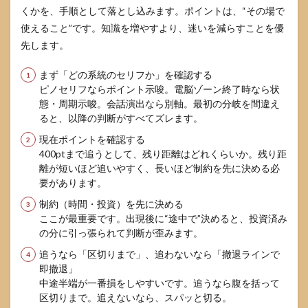
くかを、手順として落とし込みます。ポイントは、“その場で
使えること”です。知識を増やすより、迷いを減らすことを優
先します。
まず「どの系統のセリフか」を確認する
ピノセリフならポイント示唆。電脳ゾーン終了時なら状
態・周期示唆。会話演出なら別軸。最初の分岐を間違え
ると、以降の判断がすべてズレます。
現在ポイントを確認する
400ptまで追うとして、残り距離はどれくらいか。残り距
離が短いほど追いやすく、長いほど制約を先に決める必
要があります。
制約（時間・投資）を先に決める
ここが最重要です。出現後に“途中で”決めると、投資済み
の分に引っ張られて判断が歪みます。
追うなら「区切りまで」、追わないなら「撤退ラインで
即撤退」
中途半端が一番損をしやすいです。追うなら腹を括って
区切りまで。追えないなら、スパッと切る。