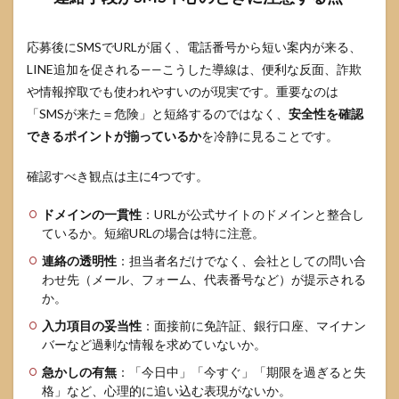
6.3
赤黄
応募後にSMSでURLが届く、電話番号から短い案内が来る、
青判
定表
LINE追加を促される——こうした導線は、便利な反面、詐欺
（危
や情報搾取でも使われやすいのが現実です。重要なのは
険サ
「SMSが来た＝危険」と短絡するのではなく、
イン
安全性を確認
と推
できるポイントが揃っているか
を冷静に見ることです。
奨ア
クシ
確認すべき観点は主に4つです。
ョ
ン）
ドメインの一貫性
：URLが公式サイトのドメインと整合し
6.4
ているか。短縮URLの場合は特に注意。
応募
前チ
連絡の透明性
：担当者名だけでなく、会社としての問い合
ェッ
わせ先（メール、フォーム、代表番号など）が提示される
クリ
か。
スト
入力項目の妥当性
：面接前に免許証、銀行口座、マイナン
7
バーなど過剰な情報を求めていないか。
FAQ
急かしの有無
：「今日中」「今すぐ」「期限を過ぎると失
格」など、心理的に追い込む表現がないか。