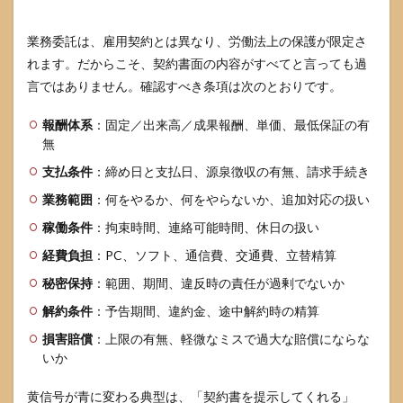
業務委託は、雇用契約とは異なり、労働法上の保護が限定さ
れます。だからこそ、契約書面の内容がすべてと言っても過
言ではありません。確認すべき条項は次のとおりです。
報酬体系
：固定／出来高／成果報酬、単価、最低保証の有
無
支払条件
：締め日と支払日、源泉徴収の有無、請求手続き
業務範囲
：何をやるか、何をやらないか、追加対応の扱い
稼働条件
：拘束時間、連絡可能時間、休日の扱い
経費負担
：PC、ソフト、通信費、交通費、立替精算
秘密保持
：範囲、期間、違反時の責任が過剰でないか
解約条件
：予告期間、違約金、途中解約時の精算
損害賠償
：上限の有無、軽微なミスで過大な賠償にならな
いか
黄信号が青に変わる典型は、「契約書を提示してくれる」