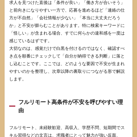
求人を見つけた直後は「条件が良い」「働き方が合いそう」
成果
と前向きになりやすい一方で、応募を進めるほど「連絡の仕
報酬
が強
方が不自然」「会社情報が少ない」「本当に大丈夫だろう
調さ
か」と不安が膨らむことがあります。特に検索キーワードに
れる
「怪しい」が含まれる場合、すでに何らかの違和感を一度は
場合
感じているはずです。
3.3
大切なのは、感覚だけで白黒を付けるのではなく、確認すべ
個人
情報
き点を順番にチェックして「自分が納得できる判断」に落と
提出
し込むことです。ここでは、どのような要因で不安が生まれ
を急
かさ
やすいのかを整理し、次章以降の裏取りにつながる形で解説
れる
します。
場合
4
株式会
社
フルリモート高条件が不安を呼びやすい理
Rapport&Co
の求人で黄
由
信号のケー
スと安全な
確認質問
フルリモート、未経験歓迎、高収入、学歴不問、短期間でス
4.1
キル習得などの文言は、求職者にとって魅力が強い反面、