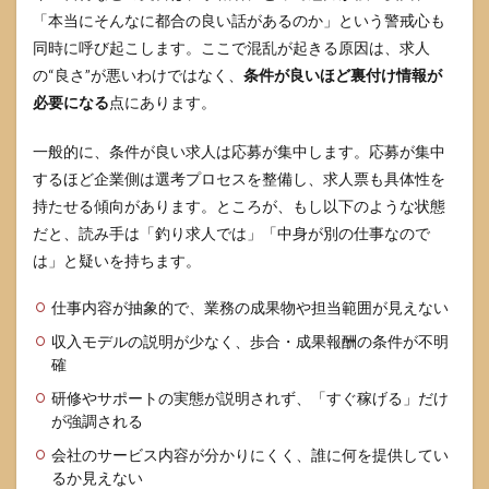
業務
「本当にそんなに都合の良い話があるのか」という警戒心も
委託
同時に呼び起こします。ここで混乱が起きる原因は、求人
条件
で必
の“良さ”が悪いわけではなく、
条件が良いほど裏付け情報が
ず確
必要になる
点にあります。
認し
たい
一般的に、条件が良い求人は応募が集中します。応募が集中
契約
条項
するほど企業側は選考プロセスを整備し、求人票も具体性を
持たせる傾向があります。ところが、もし以下のような状態
4.2
面接
だと、読み手は「釣り求人では」「中身が別の仕事なので
や適
は」と疑いを持ちます。
性検
査URL
仕事内容が抽象的で、業務の成果物や担当範囲が見えない
を受
け取
収入モデルの説明が少なく、歩合・成果報酬の条件が不明
った
確
とき
の確
研修やサポートの実態が説明されず、「すぐ稼げる」だけ
認手
が強調される
順
会社のサービス内容が分かりにくく、誰に何を提供してい
4.3
るか見えない
口コ