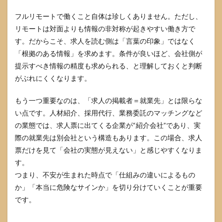
ミが
少な
フルリモートで働くこと自体は珍しくありません。ただし、
いと
リモートは対面よりも情報の非対称が起きやすい働き方で
きの
す。だからこそ、求人を読む側は「言葉の印象」ではなく
現実
的な
「根拠のある情報」を求めます。条件が良いほど、会社側が
集め
提示すべき情報の精度も求められる、と理解しておくと判断
方
がぶれにくくなります。
5
株式会
社
もう一つ重要なのは、「求人の掲載者＝就業先」とは限らな
Rapport&Co
が怪しいと
い点です。人材紹介、採用代行、業務委託のマッチングなど
思ったとき
の業態では、求人票に出てくる企業が“紹介会社”であり、実
の安全な離
際の就業先は別会社という構造もあります。この場合、求人
脱と相談先
票だけを見て「会社の実態が見えない」と感じやすくなりま
5.1
す。
応募
を止
つまり、不安が生まれた時点で「仕組みの違いによるもの
める
か」「本当に危険なサインか」を切り分けていくことが重要
とき
です。
の文
面と
ブロ