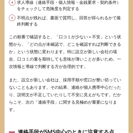
を検討する
求人導線（連絡手段・個人情報・金銭要求・契約条件）
なら最終的
をチェックして危険度を判定する
にここで判
断する
不明点が残れば、書面で質問し、回答が得られるかで最
終判断する
6.1
青信
この順番で確認すると、「口コミが少ない＝不安」という状
号に
なり
態から、「どの点が未確認で、どこを確認すれば判断できる
得る
か」という状態に変わります。特に設立が新しい会社の場
条件
合、口コミの量を期待しても意味が薄いことが多いため、一
の整
理
次情報と導線で判断する方が合理的です。
6.2
また、設立が新しい会社は、採用手順や窓口が整い切ってい
不安
が残
ないこともあります。その結果、連絡が個人携帯中心だった
る場
り、説明文が不足していたりして不安に見えがちです。だか
合の
らこそ、次の「連絡手段」に関する見極めが重要になりま
代替
策と
す。
安全
な求
人選
び
連絡手段がSMS中心のときに注意する点