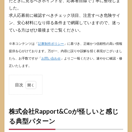
たときに見るべきポイントを、応募者目線で丁寧に整理しま
した。
求人応募前に確認すべきチェック項目、注意すべき危険サイ
ン、安心材料になり得る条件まで網羅していますので、迷っ
ている方はぜひ最後までご覧ください。
※本コンテンツは「
記事制作ポリシー
」に基づき、正確かつ信頼性の高い情報
提供を心がけております。万が一、内容に誤りや誤解を招く表現がございまし
たら、お手数ですが「
お問い合わせ
」よりご一報ください。速やかに確認・修
正いたします。
目次
1
株式会
社
Rapport&Co
が怪しいと
株式会社Rapport&Coが怪しいと感じ
感じる典型
る典型パターン
パターン
1.1