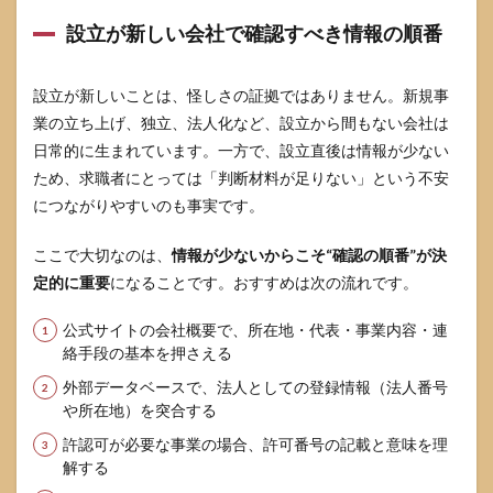
ック
設立が新しい会社で確認すべき情報の順番
判断
5.2
求人
設立が新しいことは、怪しさの証拠ではありません。新規事
媒体
業の立ち上げ、独立、法人化など、設立から間もない会社は
への
通報
日常的に生まれています。一方で、設立直後は情報が少ない
と記
ため、求職者にとっては「判断材料が足りない」という不安
録の
につながりやすいのも事実です。
残し
方
ここで大切なのは、
情報が少ないからこそ“確認の順番”が決
5.3
定的に重要
になることです。おすすめは次の流れです。
被害
が疑
われ
公式サイトの会社概要で、所在地・代表・事業内容・連
ると
絡手段の基本を押さえる
きの
相談
外部データベースで、法人としての登録情報（法人番号
窓口
や所在地）を突合する
6
株式会
許認可が必要な事業の場合、許可番号の記載と意味を理
社
解する
Rapport&Co