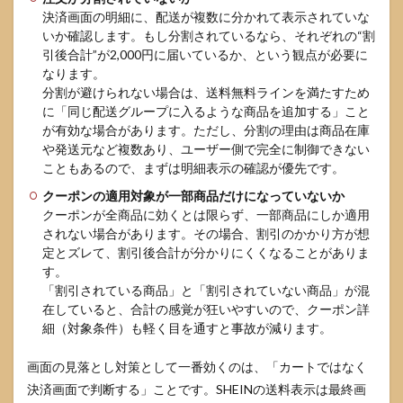
決済画面の明細に、配送が複数に分かれて表示されていな
いか確認します。もし分割されているなら、それぞれの“割
引後合計”が2,000円に届いているか、という観点が必要に
なります。
分割が避けられない場合は、送料無料ラインを満たすため
に「同じ配送グループに入るような商品を追加する」こと
が有効な場合があります。ただし、分割の理由は商品在庫
や発送元など複数あり、ユーザー側で完全に制御できない
こともあるので、まずは明細表示の確認が優先です。
クーポンの適用対象が一部商品だけになっていないか
クーポンが全商品に効くとは限らず、一部商品にしか適用
されない場合があります。その場合、割引のかかり方が想
定とズレて、割引後合計が分かりにくくなることがありま
す。
「割引されている商品」と「割引されていない商品」が混
在していると、合計の感覚が狂いやすいので、クーポン詳
細（対象条件）も軽く目を通すと事故が減ります。
画面の見落とし対策として一番効くのは、「カートではなく
決済画面で判断する」ことです。SHEINの送料表示は最終画