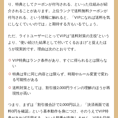
り、特典としてクーポンが付与される、といった仕組みが紹
介されることがあります。上位ランクで送料無料クーポンが
付与される、という情報に触れると、「VIPになれば送料を気
にしなくていいのでは」と期待する方もいるでしょう。
ただ、ライトユーザーにとってVIPは“送料対策の主役”という
より、“使い続けた結果として付いてくるおまけ”と捉えたほ
うが現実的です。理由は次のとおりです。
VIP特典はランク条件があり、すぐに得られるとは限らな
い
特典は常に同じ内容とは限らず、時期やルール変更で変わ
る可能性がある
送料対策としては、割引後2,000円ラインの理解のほうが再
現性が高い
つまり、まずは「割引後合計で2,000円以上」「決済画面で送
料0円を確認」という基本動作を身につけ、そのうえでVIP特
典があれば活用する、という順番が失敗しません。VIPを目的