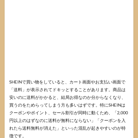
3.3
すぐ
でき
るチ
ェッ
クリ
スト
と問
い合
わせ
前準
備
4
送料
SHEINで買い物をしていると、カート画面やお支払い画面で
無料
「送料」が表示されてドキッとすることがあります。商品は
クー
ポン
安いのに送料がかかると、結局お得なのか分からなくなり、
やキ
買うのをためらってしまう方も多いはずです。特にSHEINは
ャン
クーポンやポイント、セール割引が同時に動くため、「2,000
ペー
ンで
円以上のはずなのに送料が無料にならない」「クーポンを入
無料
れたら送料無料が消えた」といった混乱が起きやすいのが特
にす
る方
徴です。