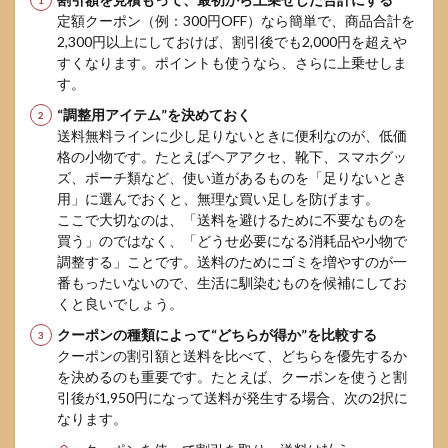
定額クーポン（例：300円OFF）なら簡単で、商品合計を
2,300円以上にしておけば、割引後でも2,000円を超えや
すくなります。ポイントも使うなら、さらに上乗せしま
す。
“調整用アイテム”を決めておく
送料無料ラインに少し足りないときに便利なのが、低価
格の小物です。たとえばヘアアクセ、靴下、スマホグッ
ズ、ポーチ類など、使い道があるものを「足りないとき
用」に選んでおくと、無理な買い足しを防げます。
ここで大切なのは、「送料を避けるために不要なものを
買う」のではなく、「どうせ必要になる消耗品や小物で
調整する」ことです。送料のためにゴミを増やすのが一
番もったいないので、生活に馴染むものを候補にしてお
くと良いでしょう。
クーポンの種類によって“どちらが得か”を比較する
クーポンの割引額と送料を比べて、どちらを優先するか
を決めるのも重要です。たとえば、クーポンを使うと割
引後が1,950円になって送料が発生する場合、次の2択に
なります。