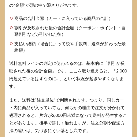
の“金額”が頭の中で混ざりがちです。
損し
ない
ため
商品の合計金額（カートに入っている商品の合計）
の注
割引が反映された後の合計金額（クーポン・ポイント・自
意点
動割引などが引かれた後）
とよ
くあ
支払い総額（場合によって税や手数料、送料が加わった最
る質
終額）
問
5.1
送料無料ラインの判定に使われるのは、基本的に「割引が反
返
映された後の合計金額」です。ここを取り違えると、「2,000
品・
返金
円超えているはずなのに…」という状況が起きやすくなりま
の条
す。
件で
注意
した
また、送料は“注文単位”で判断されます。つまり、同じカー
い点
ト内に商品が入っていても、何らかの理由で注文が分かれて
5.2
処理されると、片方が2,000円未満になって送料が発生するこ
FAQ
とがあります。後半で詳しく触れますが、注文分割や配送方
法の違いは、気づきにくい落とし穴です。
6
まと