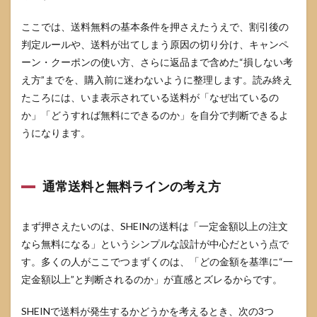
法
ここでは、送料無料の基本条件を押さえたうえで、割引後の
4.1
先着
判定ルールや、送料が出てしまう原因の切り分け、キャンペ
配布
ーン・クーポンの使い方、さらに返品まで含めた“損しない考
など
え方”までを、購入前に迷わないように整理します。読み終え
期間
限定
たころには、いま表示されている送料が「なぜ出ているの
キャ
か」「どうすれば無料にできるのか」を自分で判断できるよ
ンペ
ーン
うになります。
の見
つけ
方
通常送料と無料ラインの考え方
4.2
SHEIN
VIPの
まず押さえたいのは、SHEINの送料は「一定金額以上の注文
送料
なら無料になる」というシンプルな設計が中心だという点で
無料
特典
す。多くの人がここでつまずくのは、「どの金額を基準に“一
の位
定金額以上”と判断されるのか」が直感とズレるからです。
置づ
け
SHEINで送料が発生するかどうかを考えるとき、次の3つ
5