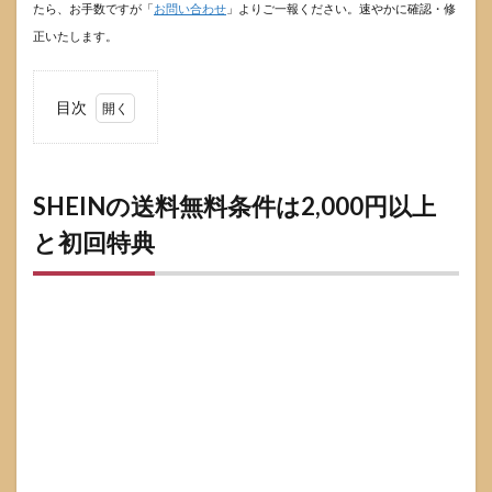
たら、お手数ですが「
お問い合わせ
」よりご一報ください。速やかに確認・修
正いたします。
目次
1
SHEIN
の送
料無
SHEINの送料無料条件は2,000円以上
料条
と初回特典
件は
2,000
円以
上と
初回
特典
1.1
通常
送料
と無
料ラ
イン
の考