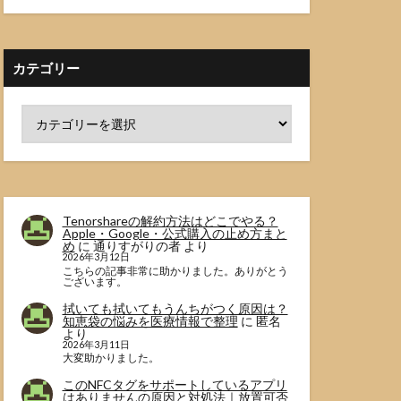
カテゴリー
Tenorshareの解約方法はどこでやる？
Apple・Google・公式購入の止め方まと
め
に
通りすがりの者
より
2026年3月12日
こちらの記事非常に助かりました。ありがとう
ございます。
拭いても拭いてもうんちがつく原因は？
知恵袋の悩みを医療情報で整理
に
匿名
より
2026年3月11日
大変助かりました。
このNFCタグをサポートしているアプリ
はありませんの原因と対処法｜放置可否