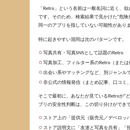
ため
「Retro」という名前は一般名詞に近く
のチ
です。そのため、検索結果で見かけた“危険だ
ェッ
ク項
同一のアプリを指していない可能性があり
目
特に起きやすい混同は次のパターンです。
2.1
App
写真共有・写真SNSとして話題のRetro
Store
のプ
写真加工、フィルター系のRetro（また
ライ
バシ
出会い系やマッチングなど、別ジャンル
ー表
非公式の情報発信（まとめ記事、口コミ、
示で
見る
ポイ
そこで最初に、あなたが見ているRetroが
ント
プリの安全性判断は、この切り分けができ
2.2
ストア上の「提供元（販売元／デベロッ
Google
Playの
ストア説明文に「友達と写真を共有」「招
データ