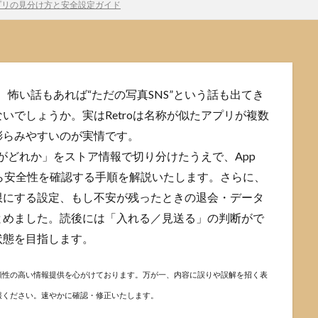
アプリの見分け方と安全設定ガイド
、怖い話もあれば“ただの写真SNS”という話も出てき
いでしょうか。実はRetroは名称が似たアプリが複数
膨らみやすいのが実情です。
oがどれか」をストア情報で切り分けたうえで、App
ーの3点から安全性を確認する手順を解説いたします。さらに、
限にする設定、もし不安が残ったときの退会・データ
とめました。読後には「入れる／見送る」の判断がで
状態を目指します。
頼性の高い情報提供を心がけております。万が一、内容に誤りや誤解を招く表
報ください。速やかに確認・修正いたします。