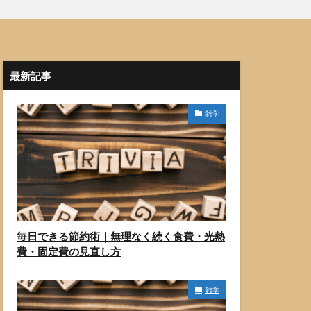
最新記事
雑学
毎日できる節約術｜無理なく続く食費・光熱
費・固定費の見直し方
雑学