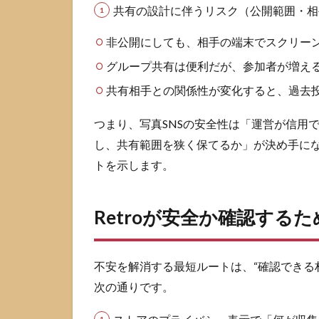
す
共有の設計に伴うリスク（公開範囲・相
3.3
非公開にしても、相手の端末でスクリー
位置
情報
グループ共有は便利だが、参加者が増える
とト
共有相手との関係性が変化すると、過去
ラッ
キン
グを
つまり、写真SNSの安全性は「運営が信用
オフ
し、共有範囲を狭く保てるか」が決め手に
にす
トを示します。
る目
安
4
Retroが安全か確認する
Retro
が危
ない
不安を解消する最短ルートは、“確認できる
と感
じた
次の通りです。
とき
の対