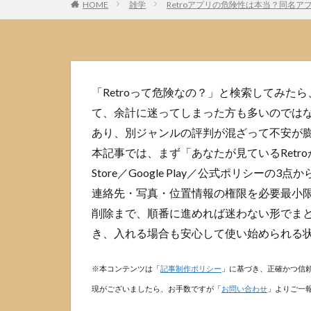
HOME
雑学
Retroアプリの危険性は本当？同名
「Retroって危険なの？」と検索してみたら
て、余計に迷ってしまった方も多いのではな
あり、別ジャンルの評判が混ざって不安が
本記事では、まず「あなたが見ているRetr
Store／Google Play／公式ポリシ
連絡先・写真・位置情報の権限を必要最小
削除まで、順番に進めれば迷わない形でま
き、入れる場合も安心して使い始められる
※本コンテンツは「
記事制作ポリシー
」に基づき、正確かつ信
現がございましたら、お手数ですが「
お問い合わせ
」よりご一