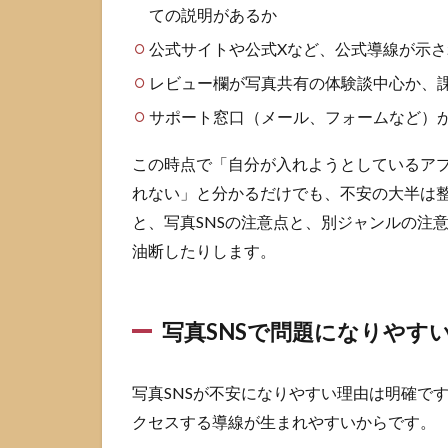
ての説明があるか
セーフ
ティで
公式サイトや公式Xなど、公式導線が示
見るポ
レビュー欄が写真共有の体験談中心か、
イント
サポート窓口（メール、フォームなど）
2.3
公式
この時点で「自分が入れようとしているア
プラ
イバ
れない」と分かるだけでも、不安の大半は
シー
と、写真SNSの注意点と、別ジャンルの注
ポリ
シー
油断したりします。
で確
認す
べき
写真SNSで問題になりやす
記載
3
Retro
写真SNSが不安になりやすい理由は明確です
アプ
クセスする導線が生まれやすいからです。
リを