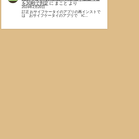
を30秒で判定
に
まこと
より
2026年2月20日
訂正 おサイフケータイのアプリの再インストで
は おサイフケータイのアプリで IC…