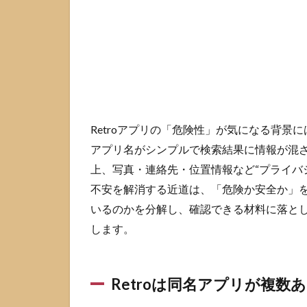
やす
い
1.2
写真
SNS
で問
題に
なり
Retroアプリの「危険性」が気になる背景
やす
アプリ名がシンプルで検索結果に情報が混ざ
いの
は権
上、写真・連絡先・位置情報など“プライバ
限と
不安を解消する近道は、「危険か安全か」
共有
範囲
いるのかを分解し、確認できる材料に落と
します。
2
Retro
が安
全か
Retroは同名アプリが複数
確認
する