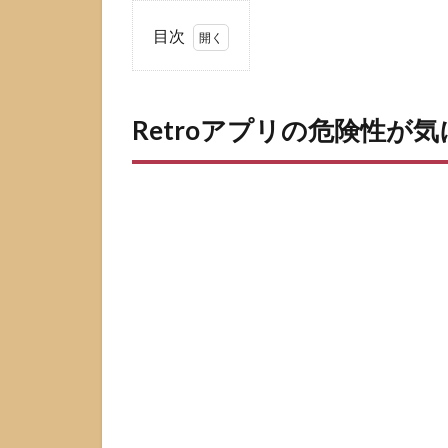
目次
1
Retro
アプ
Retroアプリの危険性が
リの
危険
性が
気に
なる
理由
1.1
Retro
は同
名ア
プリ
が複
数あ
り混
同し