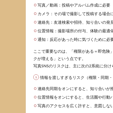
安全
写真／動画：投稿やアルバム作成に必要
に使
う設
カメラ：その場で撮影して投稿する場合
定
連絡先：友達検索や招待、知り合いの発
3.1
位置情報：撮影場所の付与、体験の最適
連絡
先ア
通知：反応があった時に気づくために必
クセ
スは
ここで重要なのは、「権限がある＝即危険
必要
最小
クが増える」という点です。
限に
写真SNSのリスクは、主に次の2系統に分け
する
情報を渡しすぎるリスク（権限・同期・
3.2
写真
連絡先同期をオンにすると、知り合いが
とカ
メラ
位置情報をオンにすると、生活圏や行動
の権
限を
写真のアクセスを広く許すと、意図しな
見直