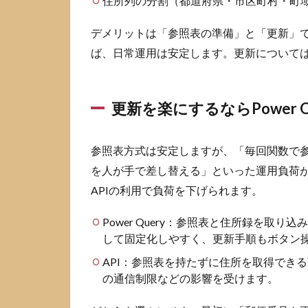
住所列の分割（都道府県・市区町村・町
ける
考え
デメリットは「参照表の準備」と「更新」
方
ば、日常運用は安定します。更新については後段
3
関
数
で
更新を楽にするならPower Q
郵
便
番
参照表方式は安定しますが、「毎回関数で
号
を人が手で差し替える」といった運用負荷が残り
か
APIの利用で負荷を下げられます。
ら
住
所
Power Query：参照表と住所録を取
を
して固定化しやすく、更新手順もボタン
自
API：参照表を持たずに住所を取得でき
動
表
の通信制限などの影響を受けます。
示
す