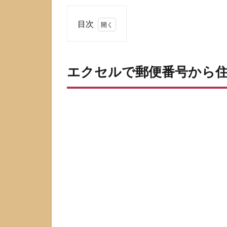
目次
1
エ
ク
エクセルで郵便番号から
セ
ル
で
郵
便
番
号
か
ら
住
所
を
出
す
方