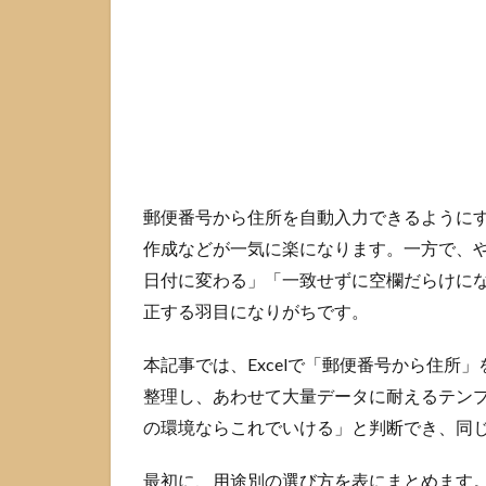
法
を
最
短
で
選
ぶ
1.1
少量
郵便番号から住所を自動入力できるように
入力
作成などが一気に楽になります。一方で、
なら
変換
日付に変わる」「一致せずに空欄だらけに
で済
正する羽目になりがちです。
ませ
る
本記事では、Excelで「郵便番号から住
1.2
整理し、あわせて大量データに耐えるテン
一括
の環境ならこれでいける」と判断でき、同
変換
なら
参照
最初に、用途別の選び方を表にまとめます