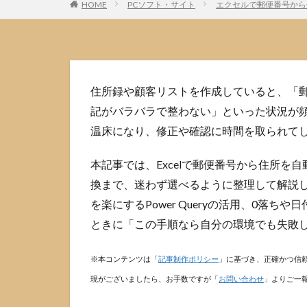
HOME
PCソフト・サイト
エクセルで郵便番号から住
住所録や顧客リストを作成していると、「
記がバラバラで整わない」といった状況が
温床になり、修正や確認に時間を取られて
本記事では、Excelで郵便番号から住所
換まで、迷わず選べるように整理して解説
を楽にするPower Queryの活用、0落
ときに「この手順なら自分の環境でも失敗
※本コンテンツは「
記事制作ポリシー
」に基づき、正確かつ信
現がございましたら、お手数ですが「
お問い合わせ
」よりご一