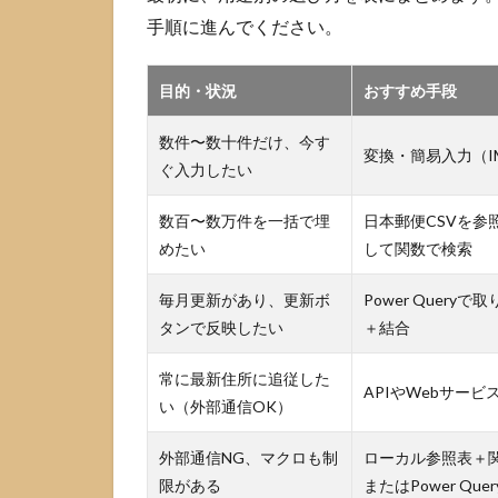
表で
手順に進んでください。
検索
する
目的・状況
おすすめ手段
1.3
更新
数件〜数十件だけ、今す
を楽
変換・簡易入力（I
ぐ入力したい
にす
るな
ら
数百〜数万件を一括で埋
日本郵便CSVを参
Power
めたい
して関数で検索
Query
かAPI
毎月更新があり、更新ボ
Power Queryで
に寄
タンで反映したい
＋結合
せる
2
常に最新住所に追従した
APIやWebサービ
郵
い（外部通信OK）
便
番
外部通信NG、マクロも制
ローカル参照表＋
号
限がある
またはPower Quer
デ