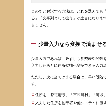
ー
タ
このあと解説する方法は、どれを選んでも
を
る」「文字列として扱う」が土台になりま
用
意
きません。
し
て
住
少量入力なら変換で済ませ
所
を
検
少量入力であれば、必ずしも参照表や関数
索
す
入力したあとに住所候補へ変換できる入力
る
2.1
ただし、次に当てはまる場合は、早い段階
日本
す。
郵便
の
住所を「都道府県」「市区町村」「町域
CSV
を入
入力した住所を他部署や他システムに渡