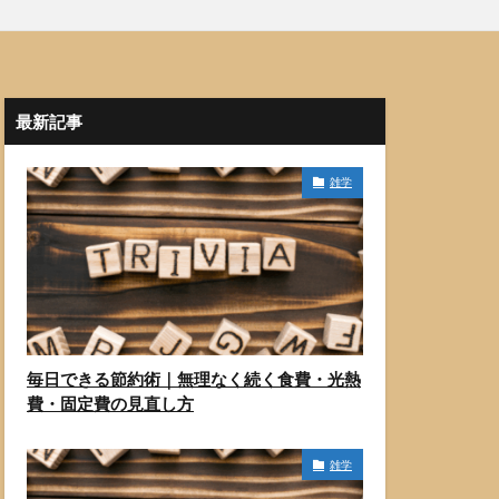
最新記事
雑学
毎日できる節約術｜無理なく続く食費・光熱
費・固定費の見直し方
雑学