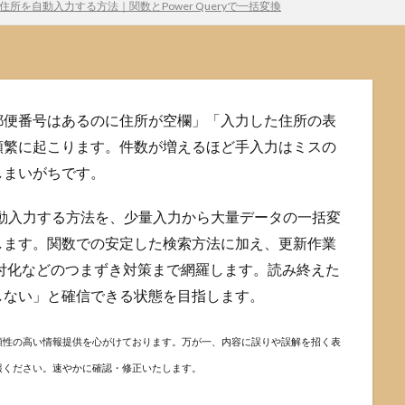
所を自動入力する方法｜関数とPower Queryで一括変換
郵便番号はあるのに住所が空欄」「入力した住所の表
頻繁に起こります。件数が増えるほど手入力はミスの
しまいがちです。
を自動入力する方法を、少量入力から大量データの一括変
します。関数での安定した検索方法に加え、更新作業
ちや日付化などのつまずき対策まで網羅します。読み終えた
しない」と確信できる状態を目指します。
頼性の高い情報提供を心がけております。万が一、内容に誤りや誤解を招く表
報ください。速やかに確認・修正いたします。