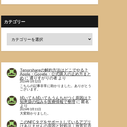
カテゴリー
Tenorshareの解約方法はどこでやる？
Apple・Google・公式購入の止め方まと
め
に
通りすがりの者
より
2026年3月12日
こちらの記事非常に助かりました。ありがとう
ございます。
拭いても拭いてもうんちがつく原因は？
知恵袋の悩みを医療情報で整理
に
匿名
より
2026年3月11日
大変助かりました。
このNFCタグをサポートしているアプリ
はありませんの原因と対処法｜放置可否