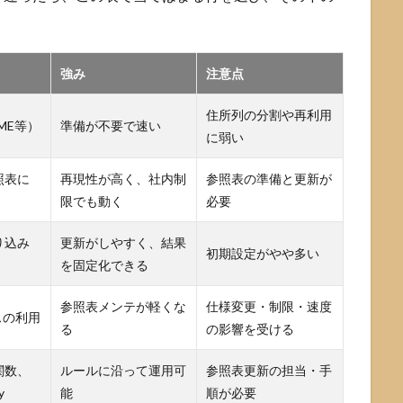
強み
注意点
住所列の分割や再利用
ME等）
準備が不要で速い
に弱い
照表に
再現性が高く、社内制
参照表の準備と更新が
限でも動く
必要
取り込み
更新がしやすく、結果
初期設定がやや多い
を固定化できる
参照表メンテが軽くな
仕様変更・制限・速度
スの利用
る
の影響を受ける
関数、
ルールに沿って運用可
参照表更新の担当・手
y
能
順が必要