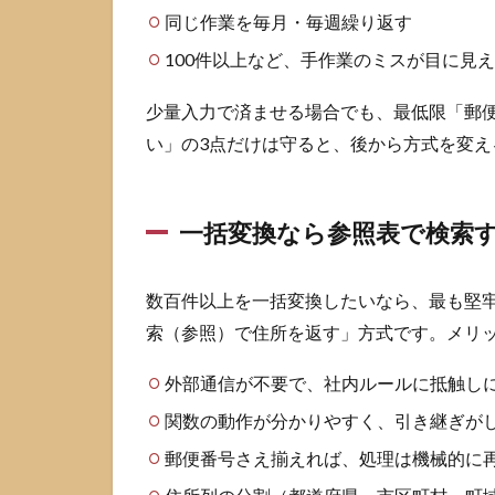
手す
同じ作業を毎月・毎週繰り返す
る
100件以上など、手作業のミスが目に見
2.2
0落ち
少量入力で済ませる場合でも、最低限「郵便
と年
月日
い」の3点だけは守ると、後から方式を変え
化を
防ぐ
読み
一括変換なら参照表で検索
込み
設定
2.3
数百件以上を一括変換したいなら、最も堅
都道
索（参照）で住所を返す」方式です。メリ
府県
と市
外部通信が不要で、社内ルールに抵触し
区町
村と
関数の動作が分かりやすく、引き継ぎが
町域
郵便番号さえ揃えれば、処理は機械的に
を列
に分