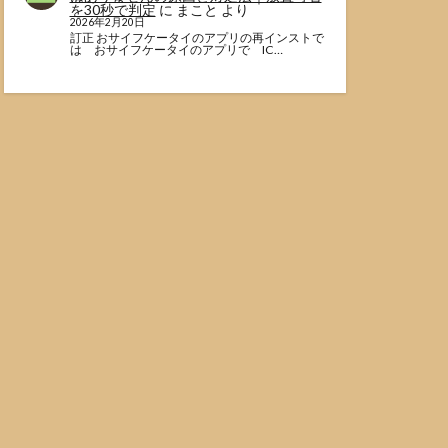
を30秒で判定
に
まこと
より
2026年2月20日
訂正 おサイフケータイのアプリの再インストで
は おサイフケータイのアプリで IC…