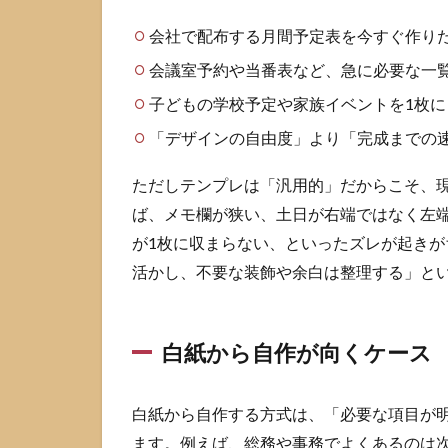
ーが
会社で配布する月間予定表を今すぐ作り
向く
ケー
会議室予約や当番表など、急に必要な一
ス
子どもの学校予定や家族イベントを1枚に
1.4
「デザインの自由度」より「完成までの
30秒
で決
まる
ただしテンプレは「汎用的」だからこそ、
選び
ば、メモ欄が狭い、土日が右端ではなく左
方チ
が1枚に収まらない、といったズレが起き
ェッ
ク
活かし、不要な装飾や余白は整理する」と
2
テ
ン
白紙から自作が向くケース
プ
レ
で
白紙から自作する方式は、「必要な項目が
エ
ます。例えば、総務や事務でよくあるのは
ク