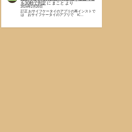
を30秒で判定
に
まこと
より
2026年2月20日
訂正 おサイフケータイのアプリの再インストで
は おサイフケータイのアプリで IC…