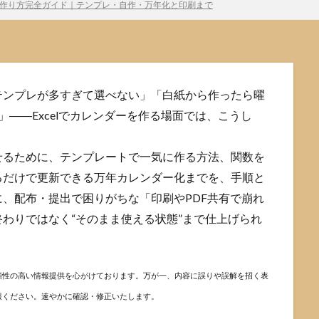
作り方完全ガイド｜テンプレ・自作・万年化と印刷まで
テンプレが多すぎて選べない」「白紙から作ったら曜
――Excelでカレンダーを作る場面では、こうし
せるために、テンプレートで一気に作る方法、関数を
るだけで更新できる万年カレンダー化までを、手順と
、配布・提出で困りがちな「印刷やPDF共有で崩れ
わりではなく“そのまま使える状態”まで仕上げられ
頼性の高い情報提供を心がけております。万が一、内容に誤りや誤解を招く表
報ください。速やかに確認・修正いたします。