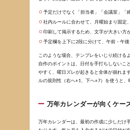
セ
予定だけでなく「担当者」「会議室」「
ル
カ
社内ルールに合わせて、月曜始まり固定
レ
ン
印刷して掲示するため、文字が大きい方
ダ
予定欄を上下に2段に分けて、午前・午
ー
を
作
このような場合、テンプレをいじり続ける
る
自作のポイントは、日付を手打ちしないこ
手
やすく、曜日ズレが起きると全体が崩れます。
順
ルの規則性（右へ+1、下へ+7）を使うと
2.1
Excel
内蔵
テン
万年カレンダーが向くケー
プレ
から
作る
万年カレンダーは、最初の作成に少しだけ
なります。年と月を入力するだけで日付が
2.2