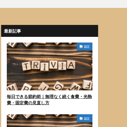
最新記事
雑学
毎日できる節約術｜無理なく続く食費・光熱
費・固定費の見直し方
雑学