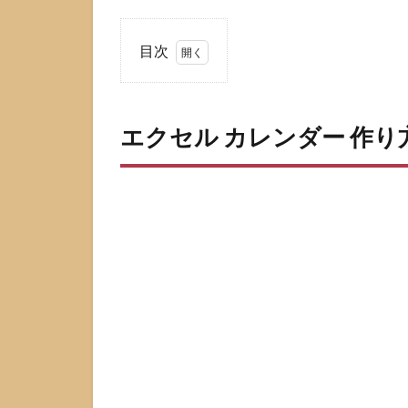
目次
1
エ
ク
エクセル カレンダー 作り
セ
ル
カ
レ
ン
ダ
ー
作
り
方
は3
通
り
か
ら