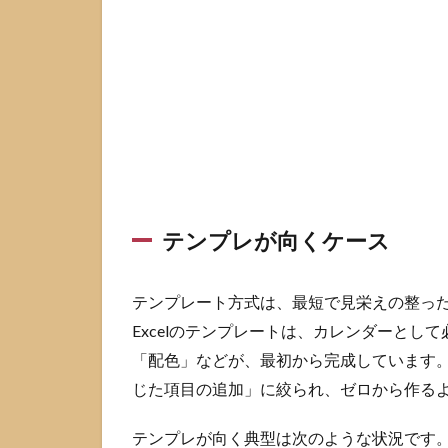
選
ぶ
1.1
テン
プレ
が向
くケ
ース
1.2
テンプレが向くケース
白紙
から
自作
テンプレート方式は、最短で見栄えの整っ
が向
くケ
Excelのテンプレートは、カレンダーと
ース
「配色」などが、最初から完成しています
1.3
じた項目の追加」に絞られ、ゼロから作る
万年
カレ
テンプレが向く典型は次のような状況です
ンダ