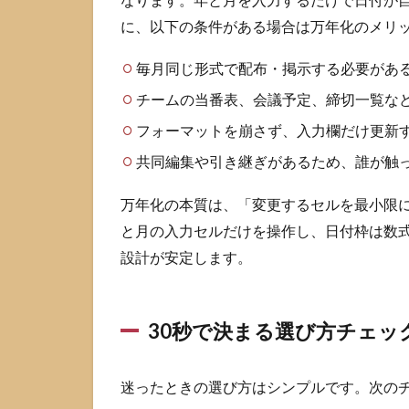
Microsoft
に、以下の条件がある場合は万年化のメリ
公式テン
プレート
毎月同じ形式で配布・掲示する必要があ
を探して
チームの当番表、会議予定、締切一覧な
作る
フォーマットを崩さず、入力欄だけ更新
2.3
年月
共同編集や引き継ぎがあるため、誰が触
と週
の開
万年化の本質は、「変更するセルを最小限
始曜
日を
と月の入力セルだけを操作し、日付枠は数
変更
設計が安定します。
する
コツ
3
30秒で決まる選び方チェッ
関
数
で
迷ったときの選び方はシンプルです。次の
エ