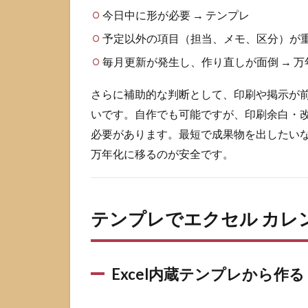
ク
今日中に形が必要 → テンプレ
セ
ル
予定以外の項目（担当、メモ、区分）が重
カ
毎月更新が発生し、作り直しが面倒 → 
レ
ン
ダ
さらに補助的な判断として、印刷や掲示が
ー
いです。自作でも可能ですが、印刷余白・
を
必要があります。最短で成果物を出したい
自
作
万年化に移るのが安全です。
す
る
基
本
テンプレでエクセル カレ
手
順
3.1
Excel内蔵テンプレから作る
まず
は月
間レ