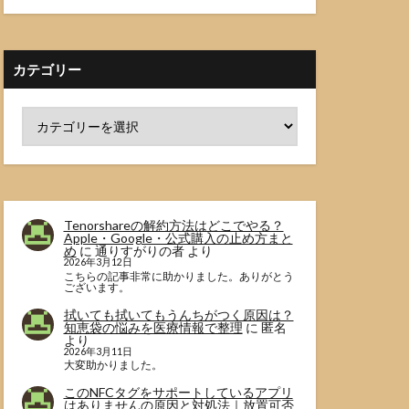
カテゴリー
Tenorshareの解約方法はどこでやる？
Apple・Google・公式購入の止め方まと
め
に
通りすがりの者
より
2026年3月12日
こちらの記事非常に助かりました。ありがとう
ございます。
拭いても拭いてもうんちがつく原因は？
知恵袋の悩みを医療情報で整理
に
匿名
より
2026年3月11日
大変助かりました。
このNFCタグをサポートしているアプリ
はありませんの原因と対処法｜放置可否