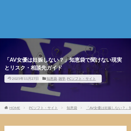
「AV女優は妊娠しない？」知恵袋で聞けない現実
とリスク・相談先ガイド
2025年11月27日
知恵袋
,
雑学
,
PCソフト・サイト
HOME
PCソフト・サイト
知恵袋
「AV女優は妊娠しない？」