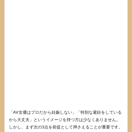
が変…
妊娠
の可
能性
を疑
った
とき
のチ
ェッ
クリ
スト
3.2
まず
受診
すべ
き医
療機
関
と、
検査
の流
「AV女優はプロだから妊娠しない」「特別な避妊をしている
れ
から大丈夫」というイメージを持つ方は少なくありません。
（一
しかし、まず次の3点を前提として押さえることが重要です。
般的