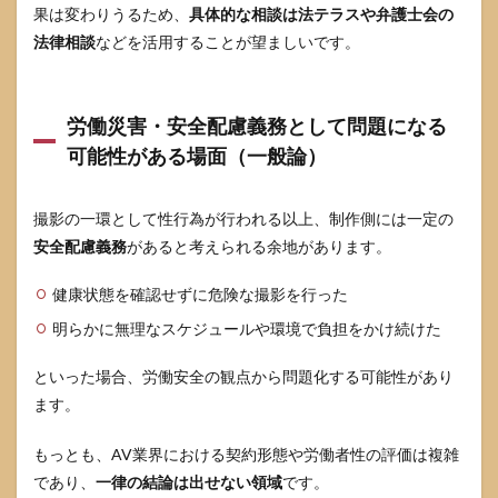
果は変わりうるため、
具体的な相談は法テラスや弁護士会の
AV女
優だ
法律相談
などを活用することが望ましいです。
と、結
婚や出
産で不
利にな
労働災害・安全配慮義務として問題になる
ります
可能性がある場面（一般論）
か？」
9
撮影の一環として性行為が行われる以上、制作側には一定の
まと
め：
安全配慮義務
があると考えられる余地があります。
妊
娠・
健康状態を確認せずに危険な撮影を行った
出産
は誰
明らかに無理なスケジュールや環境で負担をかけ続けた
のも
のか
といった場合、労働安全の観点から問題化する可能性があり
──
検索
ます。
の先
にあ
もっとも、AV業界における契約形態や労働者性の評価は複雑
る行
動を
であり、
一律の結論は出せない領域
です。
考え