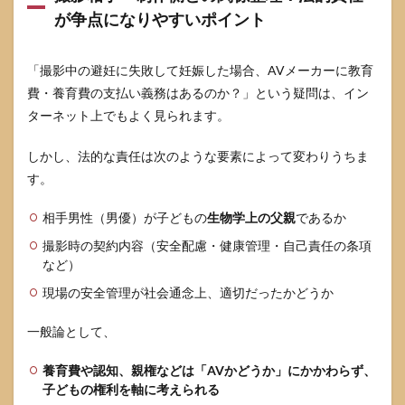
が争点になりやすいポイント
7
読者
が
「撮影中の避妊に失敗して妊娠した場合、AVメーカーに教育
「見
る
費・養育費の支払い義務はあるのか？」という疑問は、イン
側」
ターネット上でもよく見られます。
の場
合：
噂話
しかし、法的な責任は次のような要素によって変わりうちま
に流
す。
され
ない
相手男性（男優）が子どもの
生物学上の父親
であるか
ため
のマ
撮影時の契約内容（安全配慮・健康管理・自己責任の条項
ナー
など）
7.1
現場の安全管理が社会通念上、適切だったかどうか
特定
のAV
一般論として、
女優
の妊
娠・
養育費や認知、親権などは「AVかどうか」にかかわらず、
出産
子どもの権利を軸に考えられる
を詮