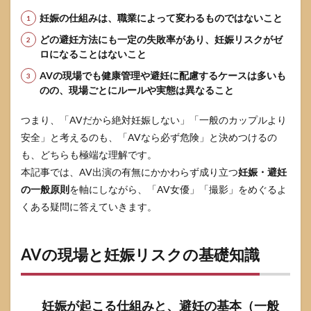
な説
明）
妊娠の仕組みは、職業によって変わるものではないこと
3.3
どの避妊方法にも一定の失敗率があり、妊娠リスクがゼ
撮影
ロになることはないこと
相
AVの現場でも健康管理や避妊に配慮するケースは多いも
手・
制作
のの、現場ごとにルールや実態は異なること
側と
の関
つまり、「AVだから絶対妊娠しない」「一般のカップルより
係整
安全」と考えるのも、「AVなら必ず危険」と決めつけるの
理：
法的
も、どちらも極端な理解です。
責任
本記事では、AV出演の有無にかかわらず成り立つ
妊娠・避妊
が争
点に
の一般原則
を軸にしながら、「AV女優」「撮影」をめぐるよ
なり
くある疑問に答えていきます。
やす
いポ
イン
ト
AVの現場と妊娠リスクの基礎知識
3.4
一人
で抱
妊娠が起こる仕組みと、避妊の基本（一般
え込