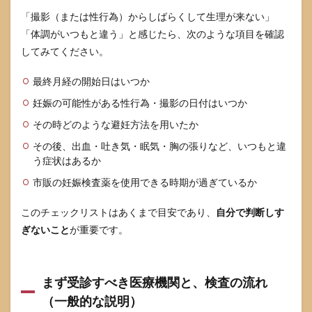
ぐで
「撮影（または性行為）からしばらくして生理が来ない」
きる
「体調がいつもと違う」と感じたら、次のような項目を確認
具体
的ス
してみてください。
テッ
プ
最終月経の開始日はいつか
6.1
妊娠の可能性がある性行為・撮影の日付はいつか
「妊
娠し
その時どのような避妊方法を用いたか
たか
も」
その後、出血・吐き気・眠気・胸の張りなど、いつもと違
と思
う症状はあるか
った
市販の妊娠検査薬を使用できる時期が過ぎているか
瞬間
から1
週間
このチェックリストはあくまで目安であり、
自分で判断しす
の行
ぎないこと
が重要です。
動ス
テッ
プ
6.2
まず受診すべき医療機関と、検査の流れ
経済
（一般的な説明）
的・