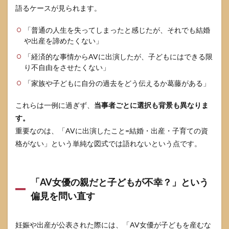
報・
語るケースが見られます。
専門
知識
「普通の人生を失ってしまったと感じたが、それでも結婚
の活
や出産を諦めたくない」
用）
「経済的な事情からAVに出演したが、子どもにはできる限
り不自由をさせたくない」
「家族や子どもに自分の過去をどう伝えるか葛藤がある」
これらは一例に過ぎず、
当事者ごとに選択も背景も異なりま
す。
重要なのは、「AVに出演したこと=結婚・出産・子育ての資
格がない」という単純な図式では語れないという点です。
「AV女優の親だと子どもが不幸？」という
偏見を問い直す
妊娠や出産が公表された際には、「AV女優が子どもを産むな