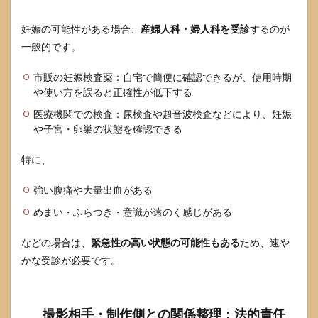
心理
的に
妊娠の可能性がある場合、
産婦人科・婦人科を受診
するのが
不安
があ
一般的です。
ると
きに
市販の妊娠検査薬：自宅で簡便に確認できるが、使用時期
使え
や使い方を誤ると正確性が低下する
る支
援制
医療機関での検査：尿検査や超音波検査などにより、妊娠
度・
や子宮・卵巣の状態を確認できる
相談
窓口
特に、
6.3
パー
強い腹痛や大量出血がある
トナ
ーや
めまい・ふらつき・意識が遠のく感じがある
家族
に打
などの場合は、
緊急性の高い状態の可能性もある
ため、速や
ち明
かな受診が必要です。
ける
とき
のポ
イン
撮影相手・制作側との関係整理：法的責任
ト