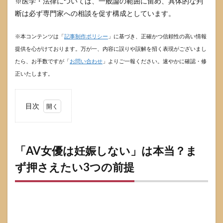
※医学・法律については、一般論の範囲に留め、具体的な判
断は必ず専門家への相談を促す構成としています。
※本コンテンツは「
記事制作ポリシー
」に基づき、正確かつ信頼性の高い情報
提供を心がけております。万が一、内容に誤りや誤解を招く表現がございまし
たら、お手数ですが「
お問い合わせ
」よりご一報ください。速やかに確認・修
正いたします。
目次
1
「AV
女優
は妊
「AV女優は妊娠しない」は本当？ま
娠し
ず押さえたい3つの前提
な
い」
は本
当？
まず
押さ
えた