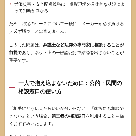
索す
労働災害・安全配慮義務は、撮影現場の具体的な状況によ
るこ
って判断が異なる
との
リス
ため、特定のケースについて一概に「メーカーが必ず負ける
ク
／必ず勝つ」とは言えません。
7.2
ネッ
こうした問題は、
弁護士など法律の専門家に相談することが
ト上
での
前提
であり、ネット上の一般論だけで結論を出さないことが
誹謗
重要です。
中
傷・
名誉
毀損
一人で抱え込まないために：公的・民間の
にな
り得
相談窓口の使い方
る行
為と
は
「相手にどう伝えたらいいか分からない」「家族にも相談で
7.3
きない」という場合、
第三者の相談窓口
を利用することを強
当事
くおすすめいたします。
者の
人生