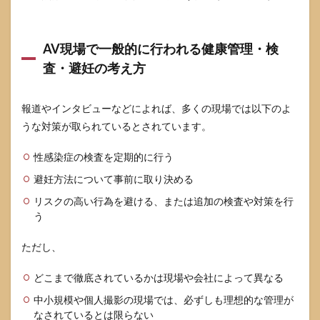
安全
配慮
義務
AV現場で一般的に行われる健康管理・検
とし
て問
査・避妊の考え方
題に
なる
可能
報道やインタビューなどによれば、多くの現場では以下のよ
性が
うな対策が取られているとされています。
ある
場面
（一
性感染症の検査を定期的に行う
般
避妊方法について事前に取り決める
論）
リスクの高い行為を避ける、または追加の検査や対策を行
4.3
う
契約
書で
確認
ただし、
して
おき
どこまで徹底されているかは現場や会社によって異なる
たい
ポイ
中小規模や個人撮影の現場では、必ずしも理想的な管理が
ント
なされているとは限らない
（健