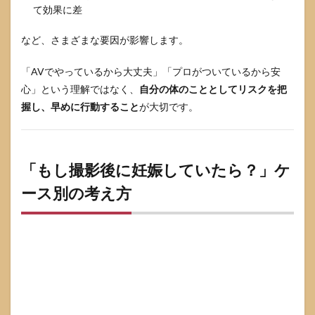
て効果に差
女優
のイ
ンタ
など、さまざまな要因が影響します。
ビュ
ーか
「AVでやっているから大丈夫」「プロがついているから安
ら見
え
心」という理解ではなく、
自分の体のこととしてリスクを把
る、
握し、早めに行動すること
が大切です。
結
婚・
出産
への
思い
「もし撮影後に妊娠していたら？」ケ
5.2
ース別の考え方
「AV
女優の
親だと
子ども
が不
幸？」
という
偏見を
問い直
す