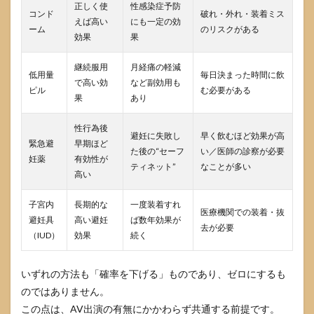
正しく使
性感染症予防
コンド
破れ・外れ・装着ミス
4.1
えば高い
にも一定の効
ーム
のリスクがある
一般
効果
果
論と
して
継続服用
月経痛の軽減
の養
低用量
毎日決まった時間に飲
で高い効
など副効用も
育
ピル
む必要がある
果
あり
費・
認
知・
性行為後
避妊に失敗し
早く飲むほど効果が高
親権
緊急避
早期ほど
の考
た後の“セーフ
い／医師の診察が必要
妊薬
有効性が
え方
ティネット”
なことが多い
高い
（AV
かど
うか
子宮内
長期的な
一度装着すれ
医療機関での装着・抜
を問
避妊具
高い避妊
ば数年効果が
わな
去が必要
（IUD）
効果
続く
い原
則）
4.2
いずれの方法も「確率を下げる」ものであり、ゼロにするも
労働
のではありません。
災
この点は、AV出演の有無にかかわらず共通する前提です。
害・