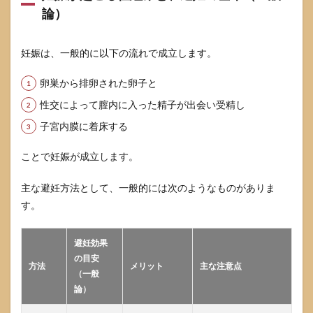
論）
まな
いた
め
に：
妊娠は、一般的に以下の流れで成立します。
公
的・
卵巣から排卵された卵子と
民間
の相
性交によって膣内に入った精子が出会い受精し
談窓
子宮内膜に着床する
口の
使い
方
ことで妊娠が成立します。
4
主な避妊方法として、一般的には次のようなものがありま
法
律・
す。
契約
の観
点か
避妊効果
ら見
の目安
る
方法
メリット
主な注意点
（一般
「AV
出演
論）
と妊
娠」