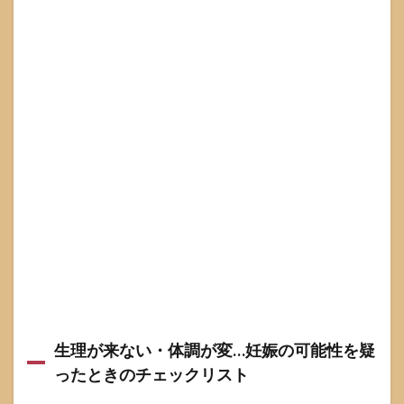
5.3
子ど
もへ
の伝
え
方・
過去
との
向き
合い
方に
正解
はな
いと
いう
こと
6
読者
が当
生理が来ない・体調が変…妊娠の可能性を疑
事者
の場
ったときのチェックリスト
合：
今す