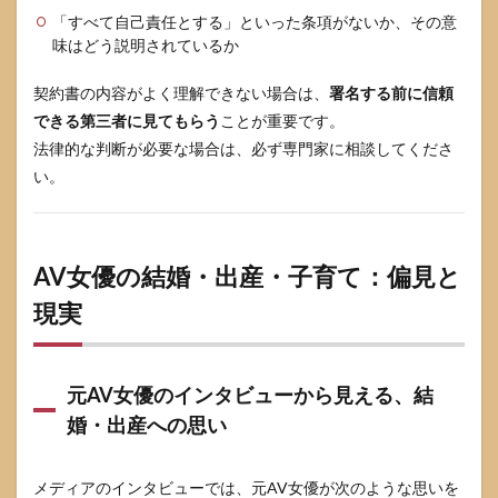
との
「すべて自己責任とする」といった条項がないか、その意
距離
味はどう説明されているか
の取
り方
契約書の内容がよく理解できない場合は、
署名する前に信頼
と、
今後
できる第三者に見てもらう
ことが重要です。
のア
法律的な判断が必要な場合は、必ず専門家に相談してくださ
ップ
い。
デー
トへ
の注
意喚
起
AV女優の結婚・出産・子育て：偏見と
9.4
現実
情報
の出
典
と、
元AV女優のインタビューから見える、結
知恵
袋と
婚・出産への思い
の違
い
（公
メディアのインタビューでは、元AV女優が次のような思いを
的情