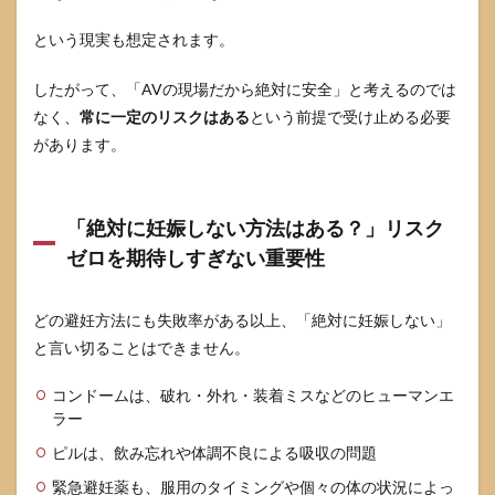
康管
理・
という現実も想定されます。
自己
責任
したがって、「AVの現場だから絶対に安全」と考えるのでは
条項
なく、
常に一定のリスクはある
という前提で受け止める必要
など
の読
があります。
み
方）
5
「絶対に妊娠しない方法はある？」リスク
AV
女優
ゼロを期待しすぎない重要性
の結
婚・
出
どの避妊方法にも失敗率がある以上、「絶対に妊娠しない」
産・
と言い切ることはできません。
子育
て：
偏見
コンドームは、破れ・外れ・装着ミスなどのヒューマンエ
と現
ラー
実
ピルは、飲み忘れや体調不良による吸収の問題
5.1
緊急避妊薬も、服用のタイミングや個々の体の状況によっ
元AV