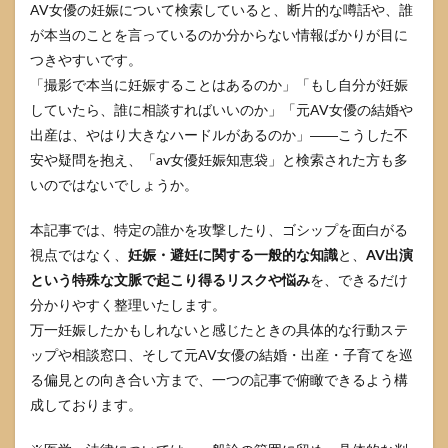
AV女優の妊娠について検索していると、断片的な噂話や、誰
が本当のことを言っているのか分からない情報ばかりが目に
つきやすいです。
「撮影で本当に妊娠することはあるのか」「もし自分が妊娠
していたら、誰に相談すればいいのか」「元AV女優の結婚や
出産は、やはり大きなハードルがあるのか」――こうした不
安や疑問を抱え、「av女優妊娠知恵袋」と検索された方も多
いのではないでしょうか。
本記事では、特定の誰かを攻撃したり、ゴシップを面白がる
視点ではなく、
妊娠・避妊に関する一般的な知識
と、
AV出演
という特殊な文脈で起こり得るリスクや悩み
を、できるだけ
分かりやすく整理いたします。
万一妊娠したかもしれないと感じたときの具体的な行動ステ
ップや相談窓口、そして元AV女優の結婚・出産・子育てを巡
る偏見との向き合い方まで、一つの記事で俯瞰できるよう構
成しております。