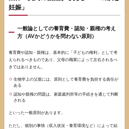
妊娠」
「避妊
に失敗
したか
もしれ
ませ
一般論としての養育費・認知・親権の考え
ん。何
方（AVかどうかを問わない原則）
時間以
内に何
をすべ
養育費や認知・親権は、基本的に「子どもの権利」として考
きです
か？」
えられるべきものであり、父母の職業によって左右されるべ
きではありません。
8.3
「地方
在住で
生物学上の父親には、原則として養育費を負担する責任が
すが、
ある
妊娠の
相談窓
認知や親権の問題は、家庭裁判所等の手続きを通じて判断
口はど
される
こで探
せます
といった一般原則があります。
か？」
8.4
ただし、個別の事情（収入状況・養育環境など）によって結
「元