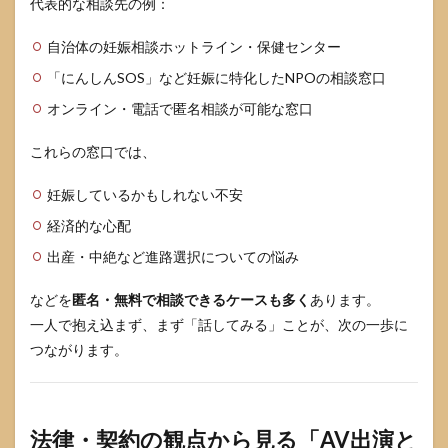
代表的な相談先の例：
と尊
厳を
尊重
自治体の妊娠相談ホットライン・保健センター
する
「にんしんSOS」など妊娠に特化したNPOの相談窓口
ため
にで
オンライン・電話で匿名相談が可能な窓口
きる
こと
これらの窓口では、
8
よ
くある質
妊娠しているかもしれない不安
問
（FAQ）
経済的な心配
8.1
出産・中絶など進路選択についての悩み
「AV
で見た
などを
匿名・無料で相談できるケースも多く
あります。
ことを
一人で抱え込まず、まず「話してみる」ことが、次の一歩に
そのま
ま真似
つながります。
しても
安全で
す
か？」
法律・契約の観点から見る「AV出演と
8.2