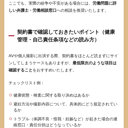
ここでも、実際の紛争や不安がある場合には、
労働問題に詳
る
しい弁護士・労働相談窓口
への相談を推奨いたします。
9.1
記事
全体
の要
契約書で確認しておきたいポイント（健康
点整
管理・自己責任条項などの読み方）
理
9.2
AVや個人撮影に出演する際、契約書をほとんど読まずにサイ
今、
何に
ンしてしまうケースもありますが、
最低限次のような項目は
悩ん
確認すること
をおすすめいたします。
でい
る人
がど
チェックリスト例：
こに
相談
健康状態・検査に関する取り決めはあるか
すべ
きか
避妊方法や撮影内容について、具体的にどう規定されてい
の再
るか
提示
トラブル（体調不良・怪我・妊娠など）が起きた場合の連
9.3
絡窓口・責任分担はどうなっているか
情報