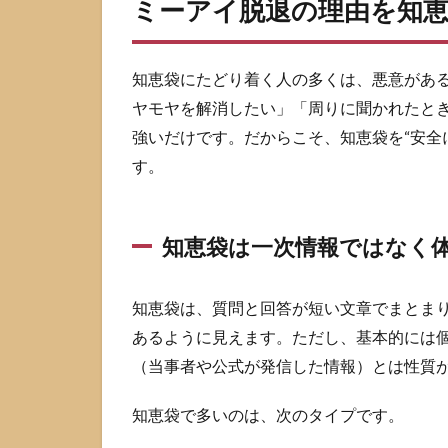
ミーアイ脱退の理由を知
い3つ
の前
提
知恵袋にたどり着く人の多くは、悪意があ
3
ヤモヤを解消したい」「周りに聞かれたと
ミ
ー
強いだけです。だからこそ、知恵袋を“安全
ア
す。
イ
脱
退
の
知恵袋は一次情報ではなく
噂
を
見
知恵袋は、質問と回答が短い文章でまとま
分
あるように見えます。ただし、基本的には
け
る
（当事者や公式が発信した情報）とは性質
チ
ェ
知恵袋で多いのは、次のタイプです。
ッ
ク