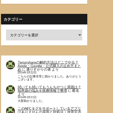
カテゴリー
Tenorshareの解約方法はどこでやる？
Apple・Google・公式購入の止め方まと
め
に
通りすがりの者
より
2026年3月12日
こちらの記事非常に助かりました。ありがとう
ございます。
拭いても拭いてもうんちがつく原因は？
知恵袋の悩みを医療情報で整理
に
匿名
より
2026年3月11日
大変助かりました。
このNFCタグをサポートしているアプリ
はありませんの原因と対処法｜放置可否