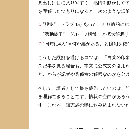
情報
見出しは目に入りやすく、感情を動かしや
では
を理解したつもりになると、次のような誤
なく
体験
“脱退”＝トラブルがあった、と短絡的に
談と
推測
“活動終了”＝グループ解散、と拡大解釈
の場
“同時に4人”＝何か裏がある、と憶測を
2.2
噂が
こうした誤解を避けるコツは、「言葉の印
広が
ス記事を見る場合も、本文に公式文の引用
りや
すい
どこからが記者や関係者の解釈なのかを分
典型
パタ
そして、読者として最も優先したいのは、
ーン
を理解できることです。情報の空白がある
2.3
す。これが、知恵袋の噂に飲み込まれない
読む
とき
に守
りた