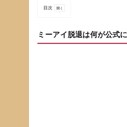
目次
1
ミ
ー
ミーアイ脱退は何が公式
ア
イ
脱
退
は
何
が
公
式
に
発
表
さ
れ
た
の