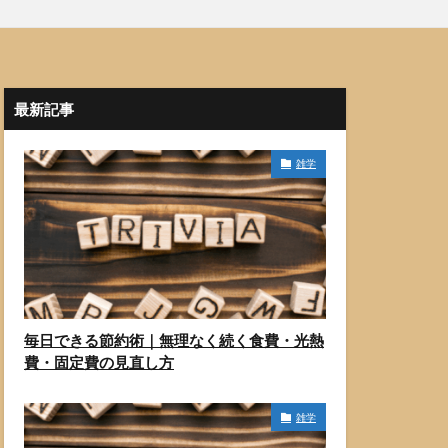
最新記事
雑学
毎日できる節約術｜無理なく続く食費・光熱
費・固定費の見直し方
雑学