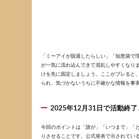
か
1.1
2025
年12
月31
日で
活動
終了
「ミーアイが脱退したらしい」「知恵袋で
とさ
が一気に流れ込んできて混乱しやすくなり
れた4
人
けを先に固定しましょう。ここがブレると、
られ、気づかないうちに不確かな情報を事
1.2
公式
が使
った
2025年12月31日で活動終
言葉
は契
約満
今回のポイントは「誰が」「いつまで」「ど
了と
りさせることです。公式発表で示されているのは
活動