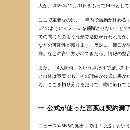
終了
人が、2025年12月31日をもってME:I
1.3
ここで重要なのは、「年内で活動が終わる」
ニュ
ース
い”のようにイメージを飛躍させないことで
見出
での間にどのような形で活動が行われるか
しの
などの可能性が残ります。反対に、期日が
脱退
と公
雇」などの言い方が出てきたら、情報の整
式表
現の
また、「4人同時」という点だけで強いス
違い
と自体は事実でも、その理由が公式に書か
2
ん。ここを切り分けるだけで、噂に触れて
ミ
ー
ア
イ
公式が使った言葉は契約満
脱
退
の
ニュースやSNSの見出しでは「脱退」とい
理