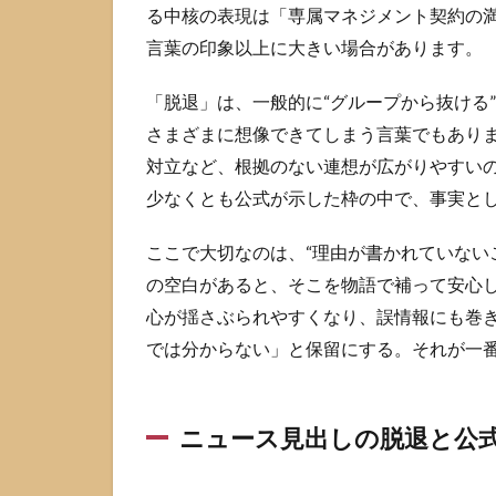
る中核の表現は「専属マネジメント契約の満
由
を
言葉の印象以上に大きい場合があります。
知
恵
「脱退」は、一般的に“グループから抜ける
袋
さまざまに想像できてしまう言葉でもあり
で
探
対立など、根拠のない連想が広がりやすい
す
少なくとも公式が示した枠の中で、事実と
前
に
ここで大切なのは、“理由が書かれていない
知
る
の空白があると、そこを物語で補って安心
べ
心が揺さぶられやすくなり、誤情報にも巻
き
こ
では分からない」と保留にする。それが一
と
2.1
知恵
ニュース見出しの脱退と公
袋は
一次