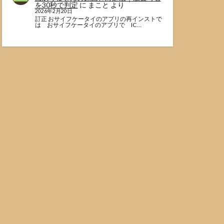
を30秒で判定
に
まこと
より
2026年2月20日
訂正 おサイフケータイのアプリの再インストで
は おサイフケータイのアプリで IC…