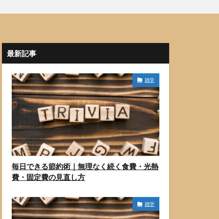
最新記事
雑学
毎日できる節約術｜無理なく続く食費・光熱
費・固定費の見直し方
雑学