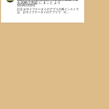
を30秒で判定
に
まこと
より
2026年2月20日
訂正 おサイフケータイのアプリの再インストで
は おサイフケータイのアプリで IC…