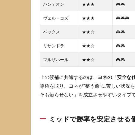
パンテオン
優先
★★★
🎮🎮
ルー
ル
ヴェル＝コズ
★★★
🎮🎮🎮
3
ベックス
★★☆
🎮🎮
ト
ッ
リサンドラ
★★☆
🎮🎮
プ
の
マルザハール
ヨ
★★☆
🎮🎮
ネ
に
上の候補に共通するのは、
ヨネの「安全な
相
性
導権を取り、ヨネが“整う前”に苦しい状況
が
そも触らせない」を成立させやすいタイプ
出
や
す
い
ミッドで勝率を安定させる
チ
ャ