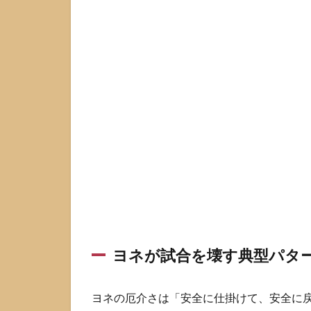
す
い
理
由
1.1
ヨネ
が試
合を
壊す
典型
パタ
ーン
1.2
ヨネ
が苦
ヨネが試合を壊す典型パタ
しく
なる
典型
ヨネの厄介さは「安全に仕掛けて、安全に
パタ