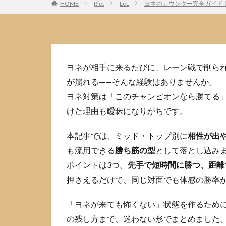
HOME
Riot
LoL
ヨネのカウンター完全ガイド
ヨネが相手に来るたびに、レーン戦で削ら
が崩れる——そんな経験はありませんか。
ヨネ対策は「このチャンピオンなら勝てる
けた理由も曖昧になりがちです。
本記事では、ミッド・トップ別に
相性が出
も流用できる
勝ち筋の型
として落とし込み
ポイントは3つ。
先手で短時間に勝つ、距離
押さえるだけで、同じ対面でも体感の勝率
「ヨネが来ても怖くない」状態を作るため
の残し方まで、迷わない形でまとめました