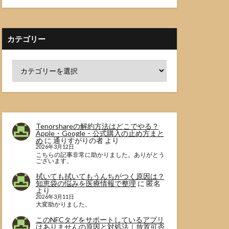
カテゴリー
Tenorshareの解約方法はどこでやる？
Apple・Google・公式購入の止め方まと
め
に
通りすがりの者
より
2026年3月12日
こちらの記事非常に助かりました。ありがとう
ございます。
拭いても拭いてもうんちがつく原因は？
知恵袋の悩みを医療情報で整理
に
匿名
より
2026年3月11日
大変助かりました。
このNFCタグをサポートしているアプリ
はありませんの原因と対処法｜放置可否