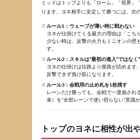
ン
ミッドはトップよりも「ローム」「視界」
ピ
ります。ヨネ相手に安定して勝つには、次
オ
ン
ルール1：ウェーブが薄い時に戦わない
3.1
ヨネが仕掛けてくる最大の理由は「こち
トッ
少ない時は、反撃の火力もミニオンの壁
プ相
す。
性表
（お
ルール2：スキルは“最初の進入”ではなく
すす
ヨネの仕掛けは往路より復路が読めます
め
反撃できず負け筋になります。
度・
ルール3：会戦用の止め札を1枚残す
難易
度・
レーンだけ勝っても、会戦で一度崩され
勝ち
束）を“全部レーンで使い切らない”意識
筋）
3.2
トッ
トップのヨネに相性が出
プで
勝率