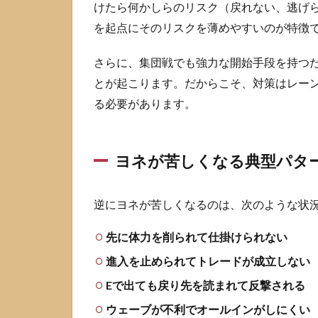
ーン
けたら何かしらのリスク（戻れない、逃げ
2
を起点にそのリスクを薄めやすいのが特徴
ミ
ッ
さらに、集団戦でも強力な開始手段を持つ
ド
とが起こります。だからこそ、対策はレー
の
ヨ
る必要があります。
ネ
に
相
ヨネが苦しくなる典型パタ
性
が
出
逆にヨネが苦しくなるのは、次のような状
や
す
い
先に体力を削られて仕掛けられない
チ
進入を止められてトレードが成立しない
ャ
ン
Eで出ても戻り先を読まれて反撃される
ピ
ウェーブが不利でオールインがしにくい
オ