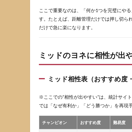
ン
ここで重要なのは、「何か1つを完璧にやる
2.1
す。たとえば、距離管理だけでは押し切ら
ミッ
ド相
だけで急に楽になります。
性表
（お
すす
め
ミッドのヨネに相性が出
度・
難易
度・
勝ち
ミッド相性表（おすすめ度
筋）
2.2
※ここでの“相性が出やすい”は、統計サイ
ミッ
では「なぜ有利か」「どう勝つか」を再現
ドで
勝率
を安
チャンピオン
おすすめ度
難易度
定さ
せる