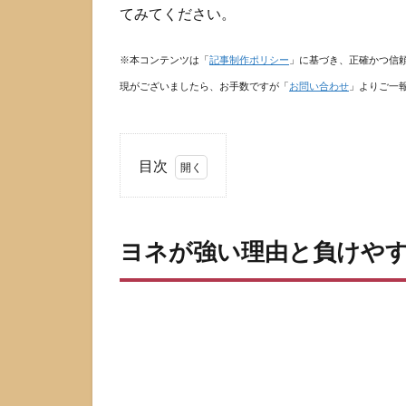
てみてください。
※本コンテンツは「
記事制作ポリシー
」に基づき、正確かつ信
現がございましたら、お手数ですが「
お問い合わせ
」よりご一
目次
1
ヨ
ネ
ヨネが強い理由と負けや
が
強
い
理
由
と
負
け
や