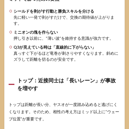
負け
筋を
シールドを剥がす行動と勝負スキルを分ける
消す
先に軽い一発で剥がすだけで、交換の期待値が上がりま
8.2
す。
最小
失点
ミニオンの塊を作らない
の具
押し引き以前に、“薄い波”を維持する意識が強力です。
体プ
Q3が見えている時は「直線的に下がらない」
ラン
真っすぐ下がるほど竜巻が刺さりやすくなります。斜めに
9
ズラして距離を切るのが安全です。
よく
ある
質問
トップ：近接同士は「長いレーン」が事故
9.1
を増やす
ヤス
オの
相性
は
トップは距離が長い分、ヤスオが一度踏み込めると逃げにく
「ミ
くなります。そのため、相性の考え方はミッド以上に“ウェー
ッド
とト
ブ位置”が重要です。
ッ
プ」