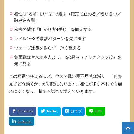
相性は“名前”より“型”で選ぶ（確定で止める／殴り勝つ／
踏み込み罰）
風殺の壁は「吐かせ方4手順」を固定する
レベル1〜3の事故パターンを先に潰す
ウェーブは塊を作らず、薄く整える
集団戦はヤスオ本人より、Rの起点（ノックアップ役）を
先に見る
この順番で整えるほど、ヤスオ戦の理不尽感は減り、「何を
見てどう動くか」が明確になります。相性が多少不利でも崩
れにくくなり、勝てる試合が増えていきます。