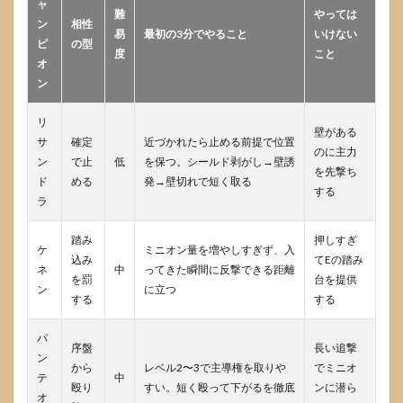
ャ
ス
難
やっては
ン
オ」
相性
易
最初の3分でやること
いけない
より
ピ
の型
度
こと
「起
オ
点」
ン
を見
る
リ
壁がある
7.1
サ
確定
近づかれたら止める前提で位置
起点
のに主力
ン
で止
低
を保つ。シールド剥がし→壁誘
があ
を先撃ち
ド
める
発→壁切れで短く取る
ると
する
ヤス
ラ
オの
価値
踏み
押しすぎ
が跳
ケ
ミニオン量を増やしすぎず、入
込み
てEの踏み
ね上
ネ
中
ってきた瞬間に反撃できる距離
を罰
台を提供
がる
ン
に立つ
する
する
7.2
立ち
パ
位置
序盤
長い追撃
ン
のル
から
レベル2〜3で主導権を取りや
でミニオ
ール3
テ
中
殴り
すい。短く殴って下がるを徹底
ンに潜ら
つ
オ