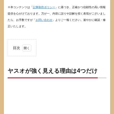
※本コンテンツは「
記事制作ポリシー
」に基づき、正確かつ信頼性の高い情報
提供を心がけております。万が一、内容に誤りや誤解を招く表現がございまし
たら、お手数ですが「
お問い合わせ
」よりご一報ください。速やかに確認・修
正いたします。
目次
1
ヤス
オが
強く
ヤスオが強く見える理由は4つだけ
見え
る理
由は
4つ
だけ
1.1
シー
ルド
で小