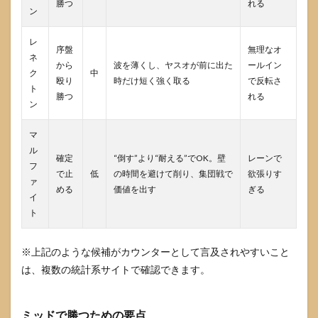
勝つ
れる
ン
7.3
集団
レ
戦：
序盤
無理なオ
起点
ネ
から
波を薄くし、ヤスオが前に出た
ールイン
対策
ク
中
の表
殴り
時だけ短く強く取る
で反転さ
ト
勝つ
れる
8
ン
それ
でも
マ
勝て
ル
ない
確定
“倒す”より“耐える”でOK。壁
レーンで
フ
時の
で止
低
の時間を避けて削り、集団戦で
欲張りす
「最
ァ
める
価値を出す
ぎる
小失
イ
点プ
ト
ラ
ン」
※上記のような候補がカウンターとして言及されやすいこと
8.1
は、複数の統計系サイトで確認できます。
勝ち
に行
く前
に、
ミッドで勝つための要点