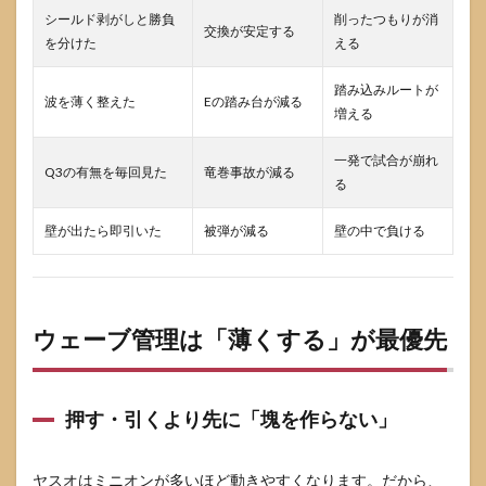
シールド剥がしと勝負
削ったつもりが消
交換が安定する
を分けた
える
踏み込みルートが
波を薄く整えた
Eの踏み台が減る
増える
一発で試合が崩れ
Q3の有無を毎回見た
竜巻事故が減る
る
壁が出たら即引いた
被弾が減る
壁の中で負ける
ウェーブ管理は「薄くする」が最優先
押す・引くより先に「塊を作らない」
ヤスオはミニオンが多いほど動きやすくなります。だから、