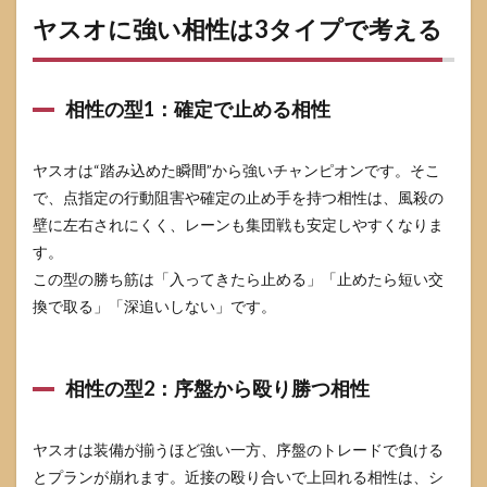
く“吐
ヤスオに強い相性は3タイプで考える
かせ
てか
ら当
てる”
相性の型1：確定で止める相性
4.2
吐か
せ方
ヤスオは“踏み込めた瞬間”から強いチャンピオンです。そこ
の4手
で、点指定の行動阻害や確定の止め手を持つ相性は、風殺の
順
壁に左右されにくく、レーンも集団戦も安定しやすくなりま
4.3
す。
風殺
の
この型の勝ち筋は「入ってきたら止める」「止めたら短い交
壁：
換で取る」「深追いしない」です。
や
る・
やら
ない
相性の型2：序盤から殴り勝つ相性
判断
表
5
ヤスオは装備が揃うほど強い一方、序盤のトレードで負ける
レベ
とプランが崩れます。近接の殴り合いで上回れる相性は、シ
ル