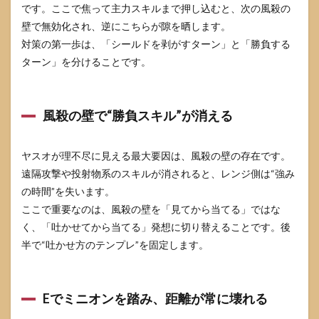
3.2
です。ここで焦って主力スキルまで押し込むと、次の風殺の
トッ
壁で無効化され、逆にこちらが隙を晒します。
プ：
近接
対策の第一歩は、「シールドを剥がすターン」と「勝負する
同士
ターン」を分けることです。
は
「長
いレ
ー
風殺の壁で“勝負スキル”が消える
ン」
が事
故を
ヤスオが理不尽に見える最大要因は、風殺の壁の存在です。
増や
す
遠隔攻撃や投射物系のスキルが消されると、レンジ側は“強み
の時間”を失います。
3.3
ボッ
ここで重要なのは、風殺の壁を「見てから当てる」ではな
ト：
く、「吐かせてから当てる」発想に切り替えることです。後
ヤス
半で“吐かせ方のテンプレ”を固定します。
オ本
人よ
り
「起
Eでミニオンを踏み、距離が常に壊れる
点」
を見