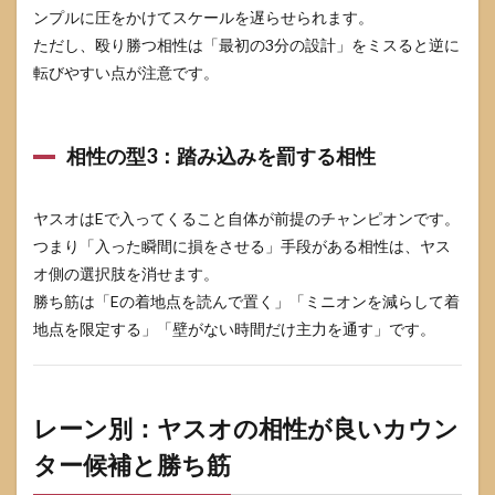
ンプルに圧をかけてスケールを遅らせられます。
1〜
3で
ただし、殴り勝つ相性は「最初の3分の設計」をミスると逆に
負け
転びやすい点が注意です。
ない
ため
の
「事
相性の型3：踏み込みを罰する相性
故防
止」
設計
ヤスオはEで入ってくること自体が前提のチャンピオンです。
5.1
つまり「入った瞬間に損をさせる」手段がある相性は、ヤス
事故
オ側の選択肢を消せます。
は3パ
ター
勝ち筋は「Eの着地点を読んで置く」「ミニオンを減らして着
ンで
地点を限定する」「壁がない時間だけ主力を通す」です。
起き
る
5.2
序盤3
レーン別：ヤスオの相性が良いカウン
分の
チェ
ター候補と勝ち筋
ック
表