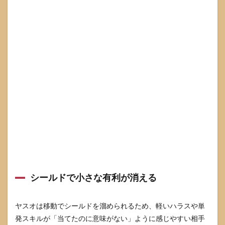
レー
ン
別：
ヤス
オの
相性
が良
いカ
ウン
ター
候補
と勝
ち筋
3.1
ミッ
ド：
おす
すめ
相性
シールドで小さな有利が消える
と
「最
初の3
ヤスオは移動でシールドを溜められるため、軽いハラスや単
分」
発スキルが「当てたのに意味がない」ように感じやすい相手