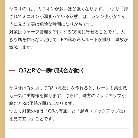
る
ヤスオのEは、ミニオンが多いほど強くなります。つまり「押
4
されてミニオンが溜まっている状態」は、レンジ側が安全そ
風殺
の壁
うに見えて実は危険な時間になりがちです。
を無
対策はウェーブ管理を“薄くする”方向に寄せることです。大
力化
きな塊を作らないだけで、Eの踏み込みルートが減り、事故が
する
「吐
激減します。
かせ
方」
テン
プレ
Q3とRで一瞬で試合が動く
4.1
まず
ヤスオはQを回してQ3（竜巻）を作れると、レーンも集団戦
結
論：
も一気に主導権を握ります。さらに、味方のノックアップが
壁
絡むとRの価値が跳ね上がります。
は“見
つまり対策の核は「Q3の有無」と「起点（ノックアップ役）
てか
ら当
を見て立つ」ことです。
て
る”で
はな