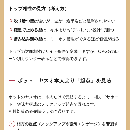
で変
トップ相性の見方（考え方）
わり
ます
殴り勝つ型
か
は強いが、波が中途半端だと追撃されやすい
確定で止める型
9.2
は、キルよりも“デスしない設計”で勝つ
風殺
踏み込み罰の型
は、ミニオン管理ができるほど価値が出る
の壁
が上
トップの対面相性はサイト条件で変動しますが、OP.GGのレ
手す
ぎて
ーン別カウンター表示などで確認できます。
吐か
せら
れま
せん
ボット：ヤスオ本人より「起点」を見る
9.3
相性
ボットのヤスオは、本人だけで完結するより、相方（サポー
が良
いと
ト）や味方構成のノックアップ起点で暴れます。
言わ
相性対策の優先順位は次の通りです。
れる
チャ
相方の起点（ノックアップや強制エンゲージ）を警戒す
ンピ
オン
る