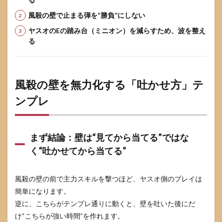
でも
風殺の壁で止まる弾を“勝負”にしない
負け
ます
ヤスオのEの踏み台（ミニオン）を減らすため、波を整え
10
る
まと
め：
ヤス
オ対
風殺の壁を無力化する「吐かせ方」テ
策は
「相
ンプレ
性の
型」
と
「壁
まず結論：壁は“見てから当てる”ではな
明け
の短
く“吐かせてから当てる”
い勝
負」
で安
風殺の壁の前で主力スキルを撃つほど、ヤスオ側のプレイは
定す
簡単になります。
る
逆に、こちらがテンプレ通りに動くと、壁を吐いた後にだ
10.1
け“こちらが強い時間”を作れます。
今日か