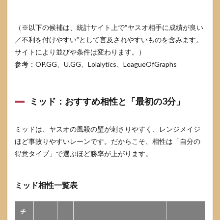
ある
失
敗：
（※以下の候補は、統計サイト上で“ヤスオ相手に成績が良い
自陣
／不利を付けやすい”として言及されやすいものを含みます。
で溜
めす
サイトにより並びや条件は変わります。）
ぎる
参考：OP.GG、U.GG、Lolalytics、LeagueOfGraphs
6.3
ガン
ク対
ミッド：おすすめ相性と「最初の3分」
応：
追う
より
先に
ミッドは、ヤスオの風殺の壁が刺さりやすく、レンジメイジ
「波
ほど事故りやすいレーンです。だからこそ、相性は「自分の
と視
得意タイプ」で選ぶほど勝率が上がります。
界」
で守
る
ミッド相性一覧表
7
集団
戦は
チ
「ヤ