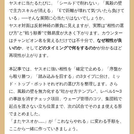
ヤスオに当たるたびに、「シールドで削れない」「風殺の壁
で主力スキルが消える」「Eで距離が壊れて気づいたら負けて
いる」──そんな展開に心当たりはないでしょうか。
ヤスオ対面は反射神経の勝負に見えますが、実際は“相性の選
び方”と“戦う順番”で難易度が大きく下がります。カウンター
はチャンピオン名を覚えるだけでは不十分で、
なぜ相性が良
いのか
、そして
どのタイミングで何をするのか
が分かるほど
再現性が上がります。
本記事では、ヤスオに強い相性を「確定で止める」「序盤か
ら殴り勝つ」「踏み込みを罰する」の3タイプに分け、ミッ
ド・トップ・ボットそれぞれの選び方を整理します。さら
に、風殺の壁を無力化する“吐かせ方テンプレ”、レベル1〜3
の事故を消すチェック項目、ウェーブ管理のコツ、集団戦で
起点を渡さない立ち位置まで、次の試合でそのまま使える形
でまとめました。
「またヤスオか……」が「これならやれる」に変わる手順を、
ここから一緒に作っていきましょう。