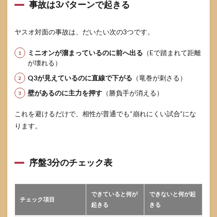
事故は3パターンで起きる
ヤスオ対面の事故は、だいたい次の3つです。
ミニオンが溜まっているのに前へ出る
（Eで踏まれて距離
が壊れる）
Q3が見えているのに直線で下がる
（竜巻が刺さる）
壁があるのに主力を押す
（勝負手が消える）
これを避けるだけで、相性が普通でも“崩れにくい試合”にな
ります。
序盤3分のチェック表
できていると何が
できないと何が起
チェック項目
起きる
きる