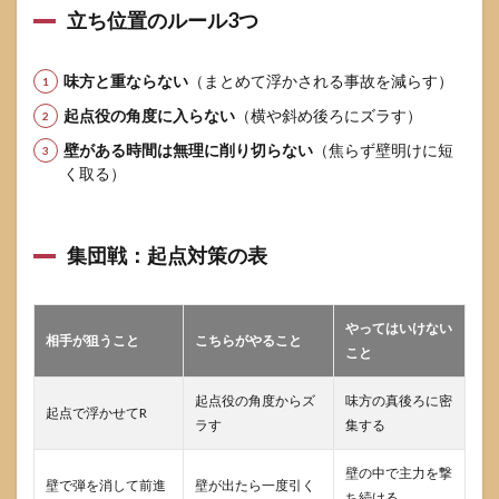
立ち位置のルール3つ
味方と重ならない
（まとめて浮かされる事故を減らす）
起点役の角度に入らない
（横や斜め後ろにズラす）
壁がある時間は無理に削り切らない
（焦らず壁明けに短
く取る）
集団戦：起点対策の表
やってはいけない
相手が狙うこと
こちらがやること
こと
起点役の角度からズ
味方の真後ろに密
起点で浮かせてR
ラす
集する
壁の中で主力を撃
壁で弾を消して前進
壁が出たら一度引く
ち続ける