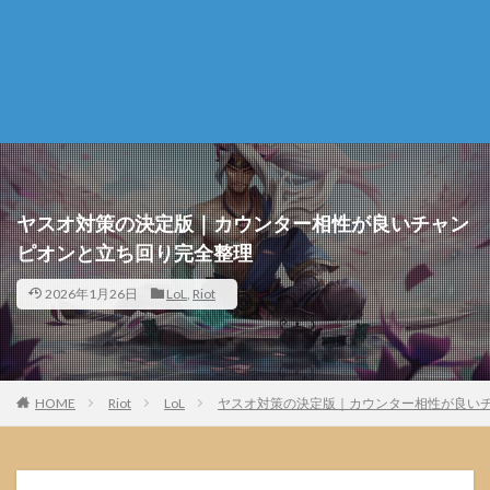
ヤスオ対策の決定版｜カウンター相性が良いチャン
ピオンと立ち回り完全整理
2026年1月26日
LoL
,
Riot
HOME
Riot
LoL
ヤスオ対策の決定版｜カウンター相性が良い