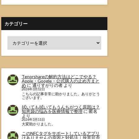
カテゴリー
Tenorshareの解約方法はどこでやる？
Apple・Google・公式購入の止め方まと
め
に
通りすがりの者
より
2026年3月12日
こちらの記事非常に助かりました。ありがとう
ございます。
拭いても拭いてもうんちがつく原因は？
知恵袋の悩みを医療情報で整理
に
匿名
より
2026年3月11日
大変助かりました。
このNFCタグをサポートしているアプリ
はありませんの原因と対処法｜放置可否