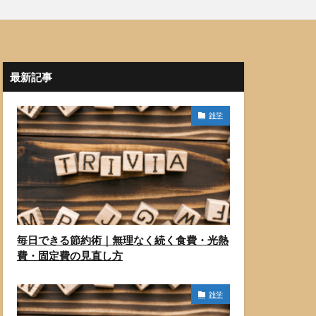
最新記事
雑学
毎日できる節約術｜無理なく続く食費・光熱
費・固定費の見直し方
雑学