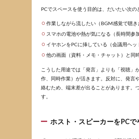
から
PCでスペースを使う目的は、だいたい次の
入る
2.2
作業しながら流したい（BGM感覚で聴き
参加
スマホの電池や熱が気になる（長時間参
ルー
ト2
イヤホンをPCに挿している（会議用ヘッ
招待
他の画面（資料・メモ・チャット）と同
リン
クか
ら入
こうした用途では「発言」よりも「視聴」が
る
作、同時作業）が活きます。反対に、発言
2.3
絡むため、端末差が出ることがあります。つ
参加
す。
ルー
ト3
通知
やプ
ホスト・スピーカーをPC
ロフ
ィー
ルか