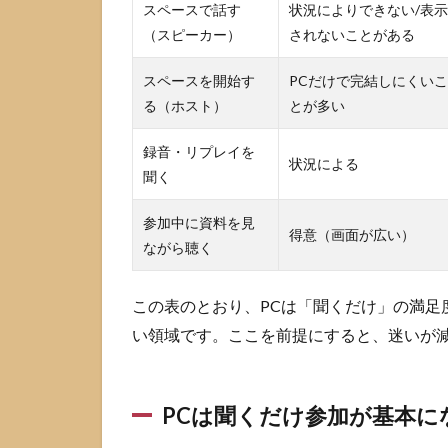
スペースで話す
状況によりできない/表示
き公
式情
（スピーカー）
されないことがある
報
スペースを開始す
PCだけで完結しにくいこ
2
PC
る（ホスト）
とが多い
版X(旧
Twitter)
録音・リプレイを
でスペ
状況による
ースに
聞く
参加す
る手順
参加中に資料を見
得意（画面が広い）
ながら聴く
2.1
参加
ルー
この表のとおり、PCは「聞くだけ」の満足
ト1
い領域です。ここを前提にすると、迷いが
上部
に表
示さ
れた
PCは聞くだけ参加が基本に
スペ
ース