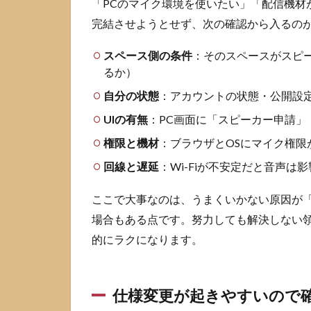
「PCのマイク環境を使いたい」「配信機材
ら入
完結させようとせず、次の確認から入るの
る
2.4
スペース側の条件
：そのスペースがスピ
参加
るか）
直後
自分の状態
：アカウントの状態・公開設
にや
るこ
UIの有無
：PC画面に「スピーカー申請」
と 音
権限と機材
量と
：ブラウザとOSにマイク権
出力
回線と遅延
：Wi-Fiが不安定だと音声
先の
確認
ここで大事なのは、うまくいかない原因が
3
PC
場合もある点です。努力しても解決しない
版X(旧
的にラクになります。
Twitter)
スペー
スで音
が出な
仕様変更が起きやすいので
いとき