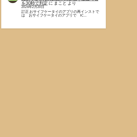
を30秒で判定
に
まこと
より
2026年2月20日
訂正 おサイフケータイのアプリの再インストで
は おサイフケータイのアプリで IC…