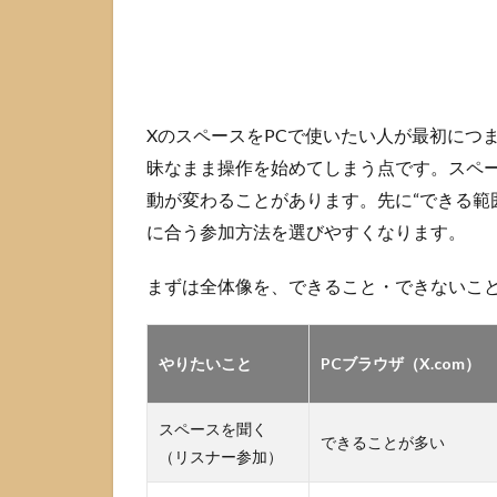
ト・
スピ
ーカ
ーを
PCで
やり
XのスペースをPCで使いたい人が最初につ
たい
昧なまま操作を始めてしまう点です。スペ
人が
最初
動が変わることがあります。先に“できる範
に確
に合う参加方法を選びやすくなります。
認す
る点
まずは全体像を、できること・できないこ
1.3
仕様
変更
やりたいこと
PCブラウザ（X.com）
が起
きや
すい
スペースを聞く
ので
できることが多い
（リスナー参加）
確認
すべ