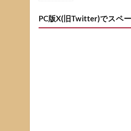
版X(旧
Twitter)
PC版X(旧Twitter)
でスペ
ースで
できる
ことと
できな
いこと
1.1
PCは
聞く
だけ
参加
が基
本に
なる
理由
1.2
ホス