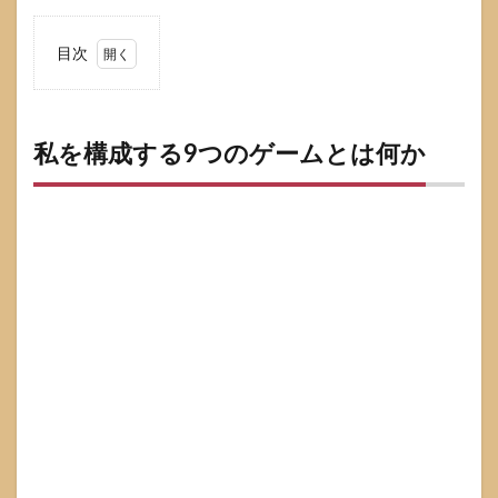
目次
1
私を
構成
する
私を構成する9つのゲームとは何か
9つ
のゲ
ーム
とは
何か
1.1
私を
構成
する9
つの
ゲー
ムが
流行
した
背景
1.2