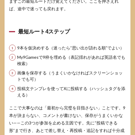
する
まずこの最短ルートだけ覚えてください。ここを押さえれ
9つ
ば、途中で迷っても戻れます。
のゲ
ーム
を共
有す
最短ルート4ステップ
ると
きの
マナ
9本を仮決めする（迷ったら“思い出が語れる順”でよい）
ーと
注意
My9Gamesで9枠を埋める（表記揺れがあれば英語名でも
点
検索）
5.1
画像を保存する（うまくいかなければスクリーンショッ
ネタ
トでも可）
バレ
配慮
投稿文テンプレを使ってXに投稿する（ハッシュタグを添
の基
える）
本ル
ール
ここで大事なのは「最初から完璧を目指さない」ことです。9
5.2
本が決まらない、コメントが書けない、保存がうまくいかな
作品
い——この3つが参加を止める主因です。先に“投稿できる
名や
画像
形”まで行き、あとで差し替え・再投稿・追記をすれば十分成
の扱