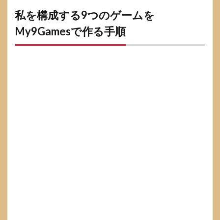
ラブ
私を構成する9つのゲームを
ルと
対処
My9Gamesで作る手順
6.1
検索
でゲ
ーム
が出
ない
とき
6.2
画像
が崩
れ
る・
保存
でき
ない
とき
6.3
サイ
トが