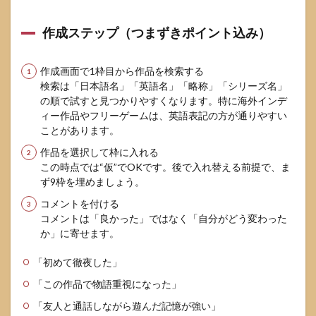
目・3
枚目
を作
作成ステップ（つまずきポイント込み）
ると
面白
い
作成画面で1枠目から作品を検索する
検索は「日本語名」「英語名」「略称」「シリーズ名」
8.2
の順で試すと見つかりやすくなります。特に海外インデ
よく
ィー作品やフリーゲームは、英語表記の方が通りやすい
ある
質問
ことがあります。
9
作品を選択して枠に入れる
参考
この時点では“仮”でOKです。後で入れ替える前提で、ま
にし
ず9枠を埋めましょう。
た情
コメントを付ける
報源
コメントは「良かった」ではなく「自分がどう変わった
か」に寄せます。
「初めて徹夜した」
「この作品で物語重視になった」
「友人と通話しながら遊んだ記憶が強い」