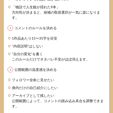
つ
「物語で人生観が揺れた9本」
7.2
方向性が決まると、候補の取捨選択が一気に楽になりま
方式
す。
別の
比較
コメントのルールを決める
表
8
1作品あたり15〜35字を目安
もっ
“内容説明”はしない
と楽
しむ
“自分の変化”を書く
ため
このルールだけでネタバレ不安がほぼ消えます。
の応
用ア
イデ
公開範囲の温度感を決める
アと
FAQ
フォロワー全体に見せたい
8.1
身内だけの自己紹介にしたい
応用
アーカイブとして残したい
アイ
公開範囲によって、コメントの踏み込み具合を調整できま
デ
ア：2
す。
枚