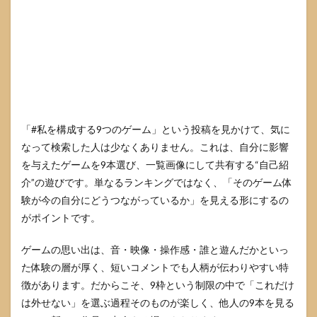
する
9つ
のゲ
ーム
の選
び方
4.1
まず
理解
「#私を構成する9つのゲーム」という投稿を見かけて、気に
した
い：
なって検索した人は少なくありません。これは、自分に影響
これ
を与えたゲームを9本選び、一覧画像にして共有する“自己紹
はラ
介”の遊びです。単なるランキングではなく、「そのゲーム体
ンキ
ング
験が今の自分にどうつながっているか」を見える形にするの
では
がポイントです。
ない
4.2
ゲームの思い出は、音・映像・操作感・誰と遊んだかといっ
9本に
た体験の層が厚く、短いコメントでも人柄が伝わりやすい特
絞る3
つの
徴があります。だからこそ、9枠という制限の中で「これだけ
軸
は外せない」を選ぶ過程そのものが楽しく、他人の9本を見る