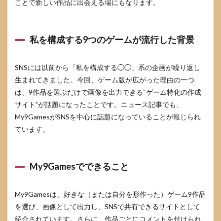
4.3
ことで新しい作品に出会える場にもなります。
迷い
を判
断に
私を構成する9つのゲームが流行した背景
変え
る：
影響
度ス
SNSには以前から「私を構成する◯◯」系の企画が繰り返し
コア
生まれてきました。今回、ゲーム版が広がった理由の一つ
で決
める
は、9作品を選ぶだけで画像を出力できる“ゲーム特化の作成
サイト”が話題になったことです。ニュース記事でも、
4.4
My9GamesがSNSを中心に話題になっていることが報じられ
候補
が多
ています。
すぎ
る人
の絞
り込
My9Gamesでできること
みチ
ェッ
クリ
My9Gamesは、好きな（または自分を形作った）ゲーム9作品
スト
を選び、画像として出力し、SNSで共有できるサイトとして
4.5
紹介されています。さらに、作品ごとにコメントを付けられ