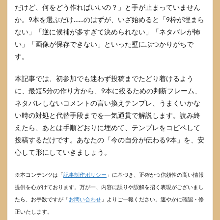
だけど、何をどう作ればいいの？」と手が止まっていません
か。9本を選ぶだけ……のはずが、いざ始めると「9枠が埋まら
ない」「逆に候補が多すぎて決められない」「ネタバレが怖
い」「画像が保存できない」といった壁にぶつかりがちで
す。
本記事では、初参加でも迷わず投稿までたどり着けるよう
に、最短5分の作り方から、9本に絞るための判断フレーム、
ネタバレしないコメントの言い換えテンプレ、うまくいかな
い時の対処と代替手段までを一気通貫で解説します。読み終
えたら、あとは手順どおりに埋めて、テンプレをコピペして
投稿するだけです。あなたの「今の自分が伝わる9本」を、安
心して形にしていきましょう。
※本コンテンツは「
記事制作ポリシー
」に基づき、正確かつ信頼性の高い情報
提供を心がけております。万が一、内容に誤りや誤解を招く表現がございまし
たら、お手数ですが「
お問い合わせ
」よりご一報ください。速やかに確認・修
正いたします。