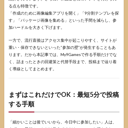
9枠が
る点も特徴です。
埋ま
らな
「作成のために画像編集アプリを開く」「9分割テンプレを探
い人
す」「パッケージ画像を集める」といった手間を減らし、参
の掘
り起
加ハードルを大きく下げます。
こし
質問
一方で、流行直後はアクセス集中が起こりやすく、サイトが
集
重い・保存できないといった“参加の壁”が発生することもあ
4.6
ります。だから本記事では、My9Gamesで作る手順だけでな
ネタ
く、詰まったときの回避策と代替手段まで、投稿まで辿り着
バレ
しな
く導線としてまとめます。
いコ
メン
トの
書き
まずはこれだけでOK：最短5分で投稿
方テ
ンプ
する手順
レ
5
私を
「細かいことは後でいいから、今日中に参加したい」人は、
構成