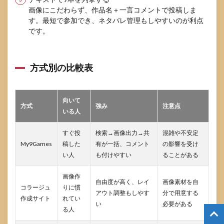
画像にこだわらず、作品名＋一言コメントで投稿しま
す。最短で参加でき、ネタバレ管理もしやすいのが利点
です。
方式別の比較表
向いて
方式
強み
注意点
いる人
すぐ投
検索→画像出力→共
混雑や不安定
My9Games
稿した
有が一括、コメント
の影響を受け
い人
も付けやすい
ることがある
画像作
自由度が高く、レイ
画像素材を自
コラージュ
りに慣
アウト調整もしやす
分で用意する
作成サイト
れてい
い
必要がある
る人