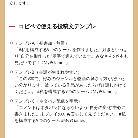
立します。
いで
気を
付け
たい
コピペで使える投稿文テンプレ
こと
5.3
テンプレA（初参加・無難）
反応
がも
「#私を構成する9つのゲーム を作りました。好きというよ
らい
り“自分を形作った”基準で選んでいます。みなさんの9本も
やす
見たいです！ #My9Games」
い投
稿文
テンプレB（会話が生まれやすい）
の型
「この9本で、好みのジャンルと物語の刺さり方がだいた
い分かります。被っている作品があったらぜひ話しかけて
6
ください。 #私を構成する9つのゲーム #My9Games」
私を
構成
テンプレC（ネタバレ配慮を明示）
する
「コメントはネタバレにならないよう“自分の変化”中心に
9つ
書きました。未プレイの方も安心して見てください。 #私
のゲ
を構成する9つのゲーム #My9Games」
ーム
でよ
くあ
るト