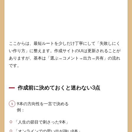
重
い・
アク
セス
でき
ない
とき
ここからは、最短ルートを少しだけ丁寧にして「失敗しにく
7
い作り方」に整えます。作成サイトのUIは更新されることが
どう
して
ありますが、基本は「選ぶ→コメント→出力→共有」の流れ
も作
です。
れな
いと
きの
代替
作成前に決めておくと迷わない3点
手段
と選
び方
9本の方向性を一言で決める
7.1
例：
代替
手段
「人生の節目で刺さった9本」
の基
本は3
「オンラインでの思い出が強い9本」