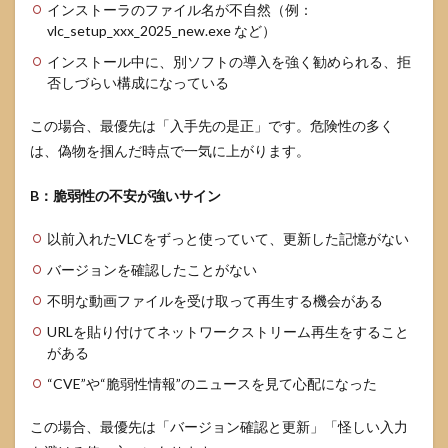
処
インストーラのファイル名が不自然（例：
vlc_setup_xxx_2025_new.exe など）
5.1
Edge
インストール中に、別ソフトの導入を強く勧められる、拒
で
否しづらい構成になっている
「安
全に
この場合、最優先は「入手先の是正」です。危険性の多く
ダウ
ンロ
は、偽物を掴んだ時点で一気に上がります。
ード
でき
B：脆弱性の不安が強いサイン
ませ
ん」
が出
以前入れたVLCをずっと使っていて、更新した記憶がない
るケ
バージョンを確認したことがない
ース
不明な動画ファイルを受け取って再生する機会がある
5.2
セキ
URLを貼り付けてネットワークストリーム再生をすること
ュリ
がある
ティ
ソフ
“CVE”や“脆弱性情報”のニュースを見て心配になった
トの
誤検
この場合、最優先は「バージョン確認と更新」「怪しい入力
知と