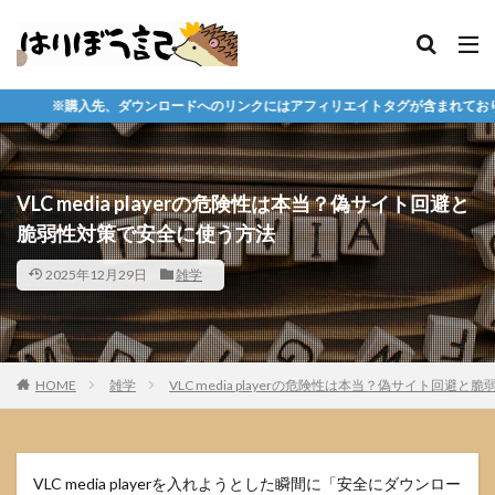
ロードへのリンクにはアフィリエイトタグが含まれており、それらの購入や会員の成
VLC media playerの危険性は本当？偽サイト回避と
脆弱性対策で安全に使う方法
2025年12月29日
雑学
HOME
雑学
VLC media playerの危険性は本当？偽サイト回避
VLC media playerを入れようとした瞬間に「安全にダウンロー