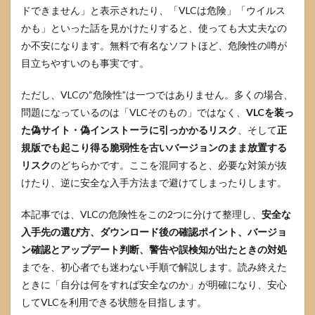
ドできません」と表示されたり、「VLCは危険」「ウイルス
かも」といった話を見かけたりすると、使っても大丈夫なの
か不安になります。無料で有名なソフトほど、危険性の噂が
目立ちやすいのも事実です。
ただし、VLCの“危険性”は一つではありません。多くの場合、
問題になっているのは「VLCそのもの」ではなく、
VLCを装っ
た偽サイト・偽インストーラに引っかかるリスク
、そして
正
規版でも起こり得る脆弱性を古いバージョンのまま放置する
リスク
のどちらかです。ここを混同すると、必要な対策が抜
けたり、逆に安全な入手方法まで避けてしまったりします。
本記事では、VLCの危険性をこの2つに分けて整理し、
安全な
入手先の選び方、ダウンロード後の確認ポイント、バージョ
ン確認とアップデート判断、警告や誤検知が出たときの対処
までを、初心者でも迷わない手順で解説します。読み終えた
ときに「自分は何をすれば安全なのか」が明確になり、安心
してVLCを利用できる状態を目指します。