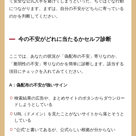
て安全な公式入手を避けてしまうといった、ちぐはぐな行動
再生）
につながります。まずは、自分の不安がどちらに寄っている
4.3
のかを判断してください。
権
限・
サン
ドボ
今の不安がどれに当たるかセルフ診断
ック
ス・
標準
ユー
ここでは、あなたの状況が「偽配布の不安」寄りなのか、
ザー
「脆弱性の不安」寄りなのかを簡単に診断します。該当する
運用
項目にチェックを入れてみてください。
5
VLC
A：偽配布の不安が強いサイン
media
player
検索結果の広告や、まとめサイトのボタンからダウンロー
の警
ドしようとしている
告や
誤検
URL（ドメイン）を見たことがないサイトから落とそうと
知が
している
出た
とき
“公式”と書いてあるが、公式らしい根拠が分からない
の対