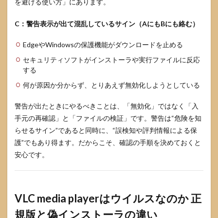
本物
を避ける使い方」にあります。
の感
染の
C：警告表示が出て混乱しているサイン（AにもBにも絡む）
見分
け方
EdgeやWindowsの保護機能がダウンロードを止める
5.3
セキュリティソフトがインストーラや実行ファイルに反応
既に
する
入れ
てし
何が原因か分からず、とりあえず無効化しようとしている
まっ
た場
合の
警告が出たときにやるべきことは、「無効化」ではなく「入
確認
手元の再確認」と「ファイルの検証」です。警告は“危険を知
とア
らせるサイン”であると同時に、“誤検知や評判情報による保
ンイ
ンス
護”でもあり得ます。だからこそ、確認の手順を決めておくと
トー
安心です。
ル手
順
6
VLC
VLC media playerはウイルスなのか 正
media
player
規版と偽インストーラの違い
の危