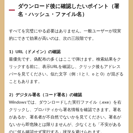
ダウンロード後に確認したいポイント（署
名・ハッシュ・ファイル名）
すべてを完璧にやる必要はありません。一般ユーザーが現実
的にできて効果が高いのは、次の三段階です。
1）URL（ドメイン）の確認
最優先です。偽配布の多くはここで弾けます。検索結果をク
リックする前に、表示URLを確認し、クリック後もアドレス
バーを見てください。似た文字（例：l と I、o と 0）が混ざる
こともあります。
2）デジタル署名（コード署名）の確認
Windowsでは、ダウンロードした実行ファイル（.exe）を右
クリックし、プロパティから署名情報を確認できます。署名
があるか、署名者が不自然でないかを見てください。署名が
ないから即危険とは限りませんが、少なくとも「不安がある
のに何も確認せず実行する」状況を避けられます。