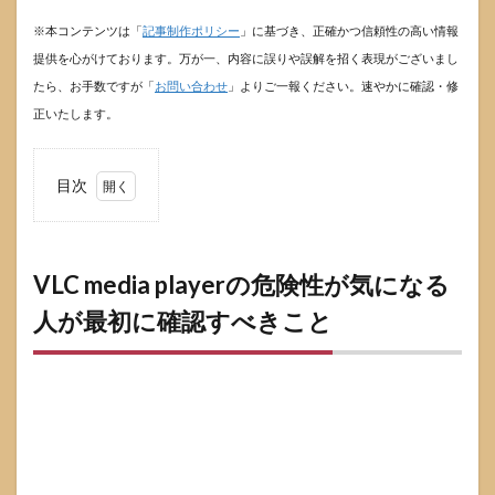
※本コンテンツは「
記事制作ポリシー
」に基づき、正確かつ信頼性の高い情報
提供を心がけております。万が一、内容に誤りや誤解を招く表現がございまし
たら、お手数ですが「
お問い合わせ
」よりご一報ください。速やかに確認・修
正いたします。
目次
1
VLC
media
player
VLC media playerの危険性が気になる
の危
人が最初に確認すべきこと
険性
が気
にな
る人
が最
初に
確認
すべ
きこ
と