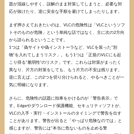
3.1
題が混線しやすく、誤解のまま対策してしまうと、必要な対
代表
応が抜けたり、逆に安全な手順を避けてしまったりします。
例：
MMS
スト
まず押さえておきたいのは、VLCの危険性は「VLCというソフ
リー
トそのものが危険」という単純な話ではなく、主に次の2方向
ム処
から語られるということです。
理に
関す
1つは「偽サイトや偽インストーラなど、VLCを装った“別
る問
物”を入れてしまうリスク」。もう1つは「正規のVLCにも起
題と
こり得る“脆弱性”のリスク」です。これらは対策がまったく
更新
での
異なり、片方の対策をしても、もう片方の不安は残ります。
修正
逆に言えば、この2つを切り分けられると、やるべきことが一
3.2
気に明確になります。
自分
のバ
さらに、危険性の話題に拍車をかけるのが「警告表示」で
ージ
ョン
す。Edgeやダウンロード保護機能、セキュリティソフトが、
確認
VLCの入手・実行・インストールのタイミングで警告を出す
方法
ことがあります。警告が出ると「やっぱり危険なのでは」と
とア
ップ
感じますが、警告には“本当に危ないものを止める警
デー