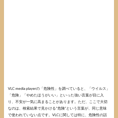
イン
ト
（署
名・
ハッ
シ
ュ・
ファ
イル
名）
3
VLC
media
player
の脆
弱性
はど
んな
VLC media playerの「危険性」を調べていると、「ウイルス」
時に
「危険」「やめたほうがいい」といった強い言葉が目に入
危険
り、不安が一気に高まることがあります。ただ、ここで大切
にな
るの
なのは、検索結果で見かける“危険”という言葉が、同じ意味
か
で使われていない点です。VLCに関しては特に、危険性の話