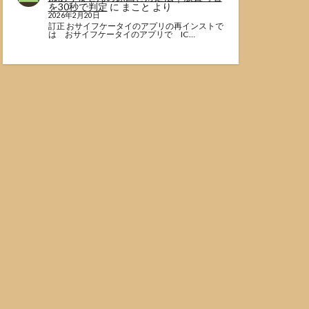
を30秒で判定
に
まこと
より
2026年2月20日
訂正 おサイフケータイのアプリの再インストで
は おサイフケータイのアプリで IC…