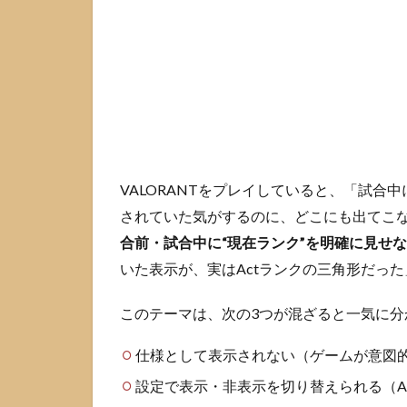
1.2
試合
中に
見え
るの
は何
か
（ラ
ンク
相当
VALORANTをプレイしていると、「試
情報
されていた気がするのに、どこにも出てこ
の範
囲）
合前・試合中に“現在ランク”を明確に見せ
2
いた表示が、実はActランクの三角形だっ
VALORANT
のランク表
このテーマは、次の3つが混ざると一気に分
示で混同し
やすい三角
仕様として表示されない（ゲームが意図
形の正体
設定で表示・非表示を切り替えられる（Ac
2.1