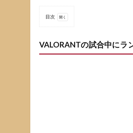
目次
1
VALORANT
の試合中に
VALORANTの試合中に
ランクが表
示されない
理由
1.1
試合
前・
試合
中に
ラン
クを
出さ
ない
方針