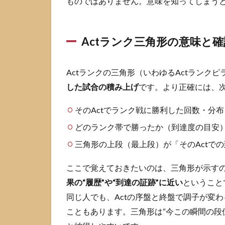
ものではありません。意味を知ってしまう
で表示する
4.2
Tracker/Blitz
Actランク三角形の意味と
など外部オ
ーバーレイ
の特徴と注
Actランクの三角形（いわゆるActランク
意
した試合の積み上げ
です。より正確には、
5
VALORANT
そのActでランク戦に勝利した回数・分布
のランク表
示が出な
どのランク帯で勝ったか（到達度の目安
い・おかし
三角形の上段（最上段）が「そのActで
い時の直し
方
ここで覚えておきたいのは、三角形が示す
5.1
果の“履歴”や“到達の証跡”に近い
ということ
HUD/UI
が非表
同じ人でも、Actの序盤と終盤で調子が変
示にな
こともあります。三角形は“今この瞬間の段
ってい