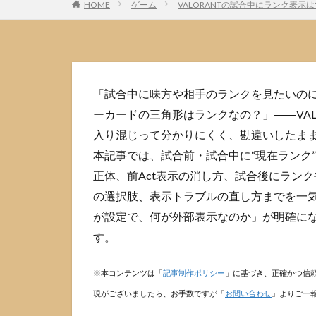
HOME
ゲーム
VALORANTの試合中にランク表
「試合中に味方や相手のランクを見たいの
ーカードの三角形はランクなの？」――VA
入り混じって分かりにくく、勘違いしたま
本記事では、試合前・試合中に“現在ランク
正体、前Act表示の消し方、試合後にラン
の選択肢、表示トラブルの直し方までを一
が設定で、何が外部表示なのか」が明確に
す。
※本コンテンツは「
記事制作ポリシー
」に基づき、正確かつ信
現がございましたら、お手数ですが「
お問い合わせ
」よりご一