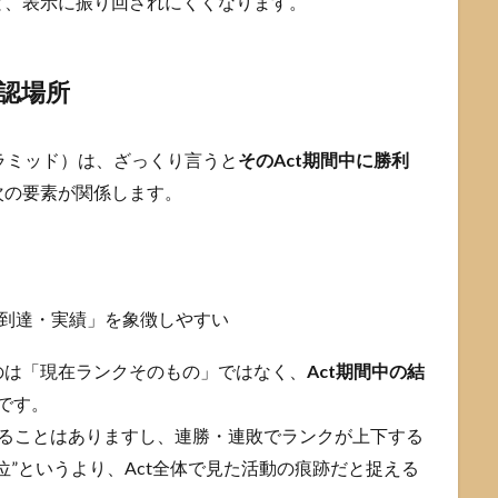
と、表示に振り回されにくくなります。
確認場所
ピラミッド）は、ざっくり言うと
そのAct期間中に勝利
次の要素が関係します。
）
の到達・実績」を象徴しやすい
のは「現在ランクそのもの」ではなく、
Act期間中の結
です。
わることはありますし、連勝・連敗でランクが上下する
位”というより、Act全体で見た活動の痕跡だと捉える