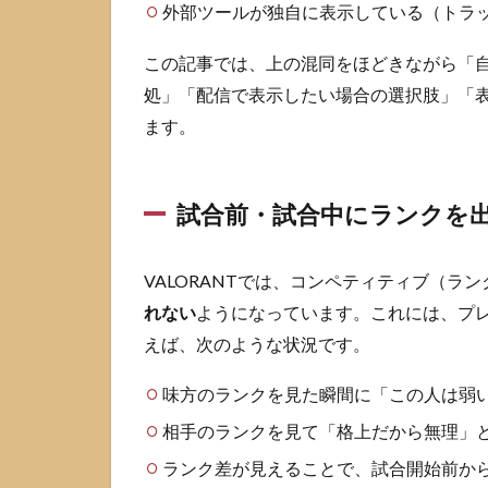
外部ツールが独自に表示している（トラ
Act
ラン
ク三
この記事では、上の混同をほどきながら「
角形
処」「配信で表示したい場合の選択肢」「
の意
ます。
味と
確認
場所
試合前・試合中にランクを
2.2
前
Act
VALORANTでは、コンペティティブ（ラ
ラン
クの
れない
ようになっています。これには、プ
三角
えば、次のような状況です。
形を
表
味方のランクを見た瞬間に「この人は弱
示・
非表
相手のランクを見て「格上だから無理」
示に
する
ランク差が見えることで、試合開始前か
方法