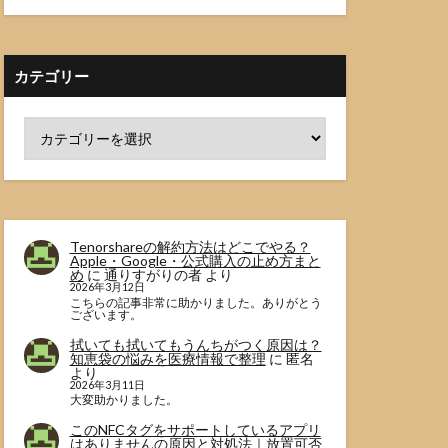
カテゴリー
Tenorshareの解約方法はどこでやる？
Apple・Google・公式購入の止め方まと
め
に
通りすがりの者
より
2026年3月12日
こちらの記事非常に助かりました。ありがとう
ございます。
拭いても拭いてもうんちがつく原因は？
知恵袋の悩みを医療情報で整理
に
匿名
より
2026年3月11日
大変助かりました。
このNFCタグをサポートしているアプリ
はありませんの原因と対処法｜放置可否