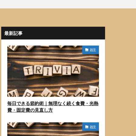
最新記事
雑学
毎日できる節約術｜無理なく続く食費・光熱
費・固定費の見直し方
雑学