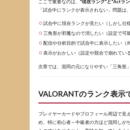
ここで重要なのは、
“現在ランク”と“Act
と
「試合中にランクが表示されない」問題は
Act
画面
試合中に現在ランクが見たい（しかし仕
で確
認で
三角形が邪魔なので消したい（設定で可
きる
情報
配信や分析目的で試合中に表示したい（
の整
表示がおかしい（設定や競合で崩れてい
理
4
次章では、混同の元になりやすい「三角形
VALORANT
の試合中に
ランクを表
示したい場
VALORANTのランク表
合の選択肢
4.1
配信用
のランクオー
プレイヤーカードやプロフィール周辺で見
バーレイ
め、特に初心者～中級者の方ほど混同しがち
（OBS/Web）