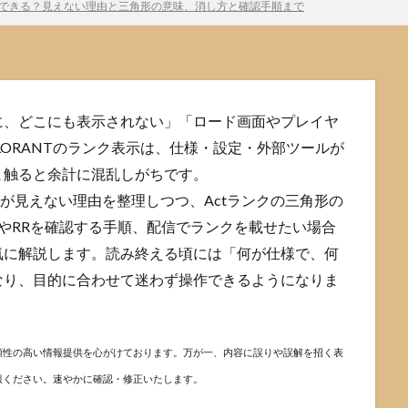
示はできる？見えない理由と三角形の意味、消し方と確認手順まで
に、どこにも表示されない」「ロード画面やプレイヤ
LORANTのランク表示は、仕様・設定・外部ツールが
ま触ると余計に混乱しがちです。
”が見えない理由を整理しつつ、Actランクの三角形の
クやRRを確認する手順、配信でランクを載せたい場合
気に解説します。読み終える頃には「何が仕様で、何
なり、目的に合わせて迷わず操作できるようになりま
頼性の高い情報提供を心がけております。万が一、内容に誤りや誤解を招く表
報ください。速やかに確認・修正いたします。