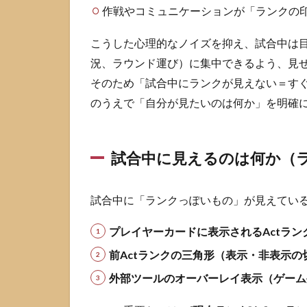
作戦やコミュニケーションが「ランクの
3
VALORANT
こうした心理的なノイズを抑え、試合中は
の自分と味
況、ラウンド運び）に集中できるよう、見
方のランク
そのため「試合中にランクが見えない＝す
を確認する
手順
のうえで「自分が見たいのは何か」を明確
3.1
試合
後に
試合中に見えるのは何か（
現在
ラン
クや
試合中に「ランクっぽいもの」が見えてい
RRを
確認
プレイヤーカードに表示されるActラン
する
導線
前Actランクの三角形（表示・非表示
3.2
外部ツールのオーバーレイ表示（ゲーム
キャ
リア