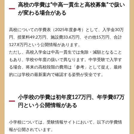
高校の学費は“中高一貫生と高校募集”で扱い
のが現
実的
が変わる場合がある
5.1
“裕
高校についての学費表（2025年度参考）として、入学金30万
福”は
年収
円、授業料49.2万円、施設費33.6万円、その他15万円、合計
では
127.8万円という公開情報があります。
なく
ただし、高校入学金は中高一貫生では免除・減額となること
生活
設計
もあり、学校や年度の扱いで異なります。中学受験で入学す
の優
る場合、将来の高校段階の費用は「参考」として捉え、最終
先順
位で
的には学校の最新案内で確認する姿勢が安全です。
見え
る
5.2
小学校の学費は初年度127万円、年学費87万
差が
円という公開情報がある
出る
のは
持ち
物よ
小学校については、受験情報サイトにおいて、以下の学費情
り“会
報が公開されています。
話の