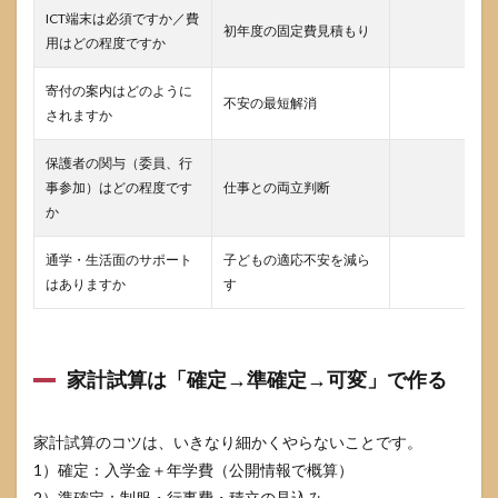
ICT端末は必須ですか／費
初年度の固定費見積もり
用はどの程度ですか
寄付の案内はどのように
不安の最短解消
されますか
保護者の関与（委員、行
事参加）はどの程度です
仕事との両立判断
か
通学・生活面のサポート
子どもの適応不安を減ら
はありますか
す
家計試算は「確定→準確定→可変」で作る
家計試算のコツは、いきなり細かくやらないことです。
1）確定：入学金＋年学費（公開情報で概算）
2）準確定：制服・行事費・積立の見込み