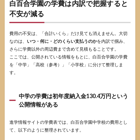
白百合学園の学費は内訳で把握すると
いく
らで
不安が減る
も上
下す
る
費用の不安は、「合計いくら」だけ見ても消えません。大切
3.4
なのは、
いつ・何に・どのくらい支払うのか
を内訳で掴み、
周辺
さらに学費以外の周辺費まで含めて見積もることです。
費チ
ェッ
ここでは、公開されている情報をもとに、白百合学園の学費
クリ
を「中学」「高校（参考）」「小学校」に分けて整理しま
スト
す。
（家
庭で
埋め
る
用）
中学の学費は初年度納入金130.4万円という
公開情報がある
4
寄付
金
進学情報サイトの学費表では、白百合学園中学校の費用とし
は“必
須か
て、以下のように整理されています。
どう
か”で