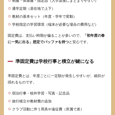
制服・体操服・指定品（入学直後にまとまりやすい）
ニテ
ィ
通学定期（居住地で上下）
は“深
く入
教材の基本セット（年度・学年で変動）
りす
ぎな
学校指定の学習環境（端末が必要な場合の費用など）
い”で
大半
固定費は、支払い時期が偏ることが多いので、
「初年度の春
が解
に一気に出る」想定でバッファを持つ
と安心です。
決す
る
8
白百
準固定費は学校行事と積立が鍵になる
合学
園が
向い
準固定費とは、年度ごとに一定額が発生しやすいが、細目が
てい
揺れるものです。
る家
庭と
合わ
宿泊行事・校外学習・写真・記念品
ない
旅行積立や教材費の追加
家庭
クラブ活動に伴う用具や遠征費（所属で差）
8.1
白百