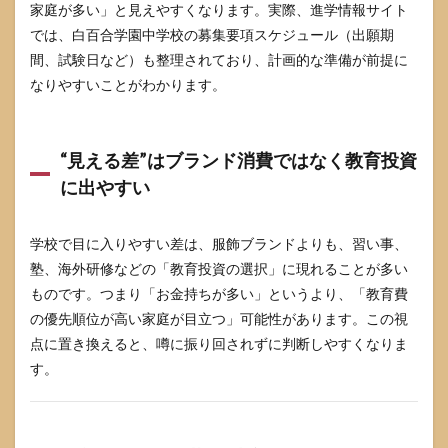
家庭が多い」と見えやすくなります。実際、進学情報サイト
固定
では、白百合学園中学校の募集要項スケジュール（出願期
費は
初年
間、試験日など）も整理されており、計画的な準備が前提に
度に
なりやすいことがわかります。
集中
しや
すい
“見える差”はブランド消費ではなく教育投資
3.2
準固
に出やすい
定費
は学
校行
学校で目に入りやすい差は、服飾ブランドよりも、習い事、
事と
塾、海外研修などの「教育投資の選択」に現れることが多い
積立
が鍵
ものです。つまり「お金持ちが多い」というより、「教育費
にな
の優先順位が高い家庭が目立つ」可能性があります。この視
る
点に置き換えると、噂に振り回されずに判断しやすくなりま
3.3
す。
可変
費は
家庭
の選
択で