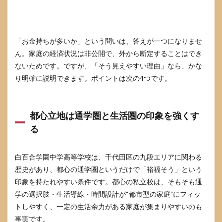
場合
があ
る
2.3
「お金持ちが多いか」という問いは、答えが一つになりませ
小学
ん。家庭の経済状況は非公開で、外から断定することはでき
校の
学費
ないためです。ですが、「そう見えやすい理由」なら、かな
は初
り明確に説明できます。ポイントは次の4つです。
年度
127万
円、
年学
都心立地は通学圏と生活圏の印象を強くす
費87
万円
る
とい
う公
開情
白百合学園中学高等学校は、千代田区の九段エリアに関わる
報が
歴史があり、都心の通学圏というだけで「裕福そう」という
ある
印象を持たれやすい条件です。都心の私立校は、そもそも通
2.4
学の選択肢・生活導線・時間設計が“都市型の家庭”にフィッ
学費
の比
トしやすく、一定の生活余力がある家庭が集まりやすいのも
較表
事実です。