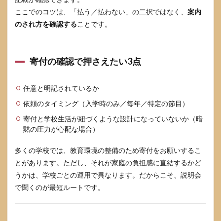
百
ここでのコツは、「払う／払わない」の二択ではなく、
案内
合」
と名
のされ方を確認する
ことです。
前が
付く
学校
がい
寄付の確認で押さえたい3点
くつ
かあ
りま
任意と明記されているか
すが
同じ
依頼のタイミング（入学時のみ／毎年／特定の節目）
です
寄付と学校生活が紐づくような設計になっていないか（暗
か
黙の圧力が心配な場合）
10
参考
多くの学校では、教育環境の整備のため寄付をお願いするこ
にし
とがあります。ただし、それが家庭の負担感に直結するかど
た情
報源
うかは、学校ごとの運用で異なります。だからこそ、説明会
で聞くのが最短ルートです。