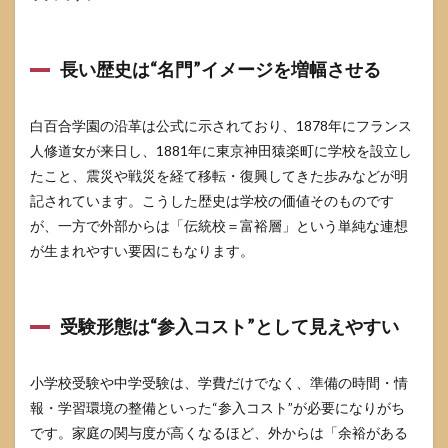
は“支
払い
タイ
ミン
長い歴史は“名門”イメージを増幅させる
グ”も
一緒
に見
白百合学園の沿革は公式に示されており、1878年にフランス
る
人修道女が来日し、1881年に東京神田猿楽町に学校を設立し
3
たこと、震災や戦災を経て移転・復興してきた歩みなどが明
学費
だけ
記されています。こうした歴史は学校の価値そのものです
では
が、一方で外部からは「伝統校＝富裕層」という単純な連想
見え
が生まれやすい要因にもなります。
な
い“周
辺
費”が
受験形態は“参入コスト”として見えやすい
不安
の正
体に
なり
小学校受験や中学受験は、学費だけでなく、準備の時間・情
やす
報・学習環境の整備といった“参入コスト”が必要になりがち
い
です。家庭の関与度が高くなるほど、外からは「余裕がある
3.1