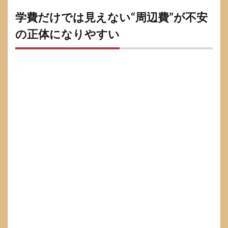
可
変」
学費だけでは見えない“周辺費”が不安
で作
る
の正体になりやすい
7
よく
ある
誤解
とト
ラブ
ルを
避け
る考
え方
7.1
お金
持ち
＝性
格が
悪い
／良
いと
いう