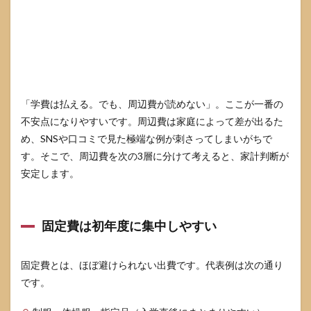
短絡
は危
険
7.2
追加
費用
で慌
てる
「学費は払える。でも、周辺費が読めない」。ここが一番の
家庭
不安点になりやすいです。周辺費は家庭によって差が出るた
は
め、SNSや口コミで見た極端な例が刺さってしまいがちで
「支
払い
す。そこで、周辺費を次の3層に分けて考えると、家計判断が
タイ
安定します。
ミン
グ」
を想
定し
固定費は初年度に集中しやすい
てい
ない
7.3
固定費とは、ほぼ避けられない出費です。代表例は次の通り
保護
です。
者コ
ミュ