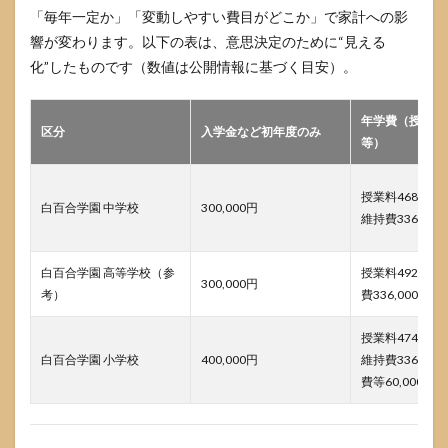
説明
「毎年一定か」「変動しやすい費目がどこか」で家計への影
会で
響が変わります。以下の表は、意思決定のために“見える
観察
すべ
化”したものです（数値は公開情報に基づく目安）。
きポ
イン
ト
年学費（授業料
区分
入学金など初年度のみ
等）
6.2
説明
会で
授業料468,00
使え
白百合学園 中学校
300,000円
維持費336,000
る質
問テ
ンプ
白百合学園 高等学校（参
授業料492,00
レ表
300,000円
考）
費336,000円
6.3
家計
授業料474,00
試算
白百合学園 小学校
400,000円
維持費336,00
は
「確
費等60,000円
定→
準確
定→