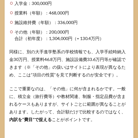
入学金：300,000円
はな
く“案
授業料（年額）：468,000円
内の
され
施設維持費（年額）：336,000円
方”を
その他（年額）：200,000円
確認
する
合計（初年度）：1,304,000円（= 130.4万円）
4.1
同様に、別の大手進学塾系の学校情報でも、入学手続時納入
寄付
金30万円、授業料46.8万円、施設設備費33.6万円等が確認で
の確
認で
きます（※「その他」の扱いはサイトにより表現が異なるた
押さ
め、ここは“項目の性質”を見て判断するのが安全です）。
えた
い3点
ここで重要なのは、「その他」に何が含まれるかです。一般
5
白
に、積立金（旅行費等）や教材関連、制服・指定品費が含ま
百合学
園の家
れるケースもありますが、サイトごとに範囲が異なることが
庭層
あります。したがって、合計額だけで比較するのではなく、
は“一
内訳を“費目”で捉える
ことがポイントです。
色”では
な
く“幅”で
捉える