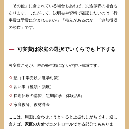
合学
「その他」に含まれている場合もあれば、別途徴収の場合も
園が
あります。したがって、説明会や資料で確認したいのは「行
向い
事費は学費に含まれるのか」「積立があるのか」「追加徴収
てい
る家
の頻度」です。
庭の
特徴
8.2
可変費は家庭の選択でいくらでも上下する
合わ
ない
可能
可変費こそが、噂の発生源になりやすい領域です。
性が
高い
家庭
塾（中学受験／進学対策）
の特
習い事（種類・頻度）
徴
長期休暇の講習、短期留学、体験活動
8.3
迷っ
家庭教師、教材課金
たと
きの
ここは、周囲に合わせようとすると上振れしがちです。逆に
次ア
クシ
言えば、
家庭の方針でコントロールできる
部分でもありま
ョン