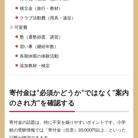
らい
積立金（旅行・教材）
かか
りま
クラブ活動費（用具・遠征）
すか
可変費
9.3
寄付
塾（通塾頻度、講習）
金は
習い事（継続年数）
必須
です
長期休暇の体験活動
か
追加教材・検定
9.4
学費
以外
にど
寄付金は“必須かどうか”ではなく“案内
んな
費用
のされ方”を確認する
がか
かり
ます
か
寄付金の話題は、特に不安を煽りやすいポイントです。小学
9.5
校の受験情報では「寄付金（任意）30,000円以上」といった
「白
記載が確認できます。