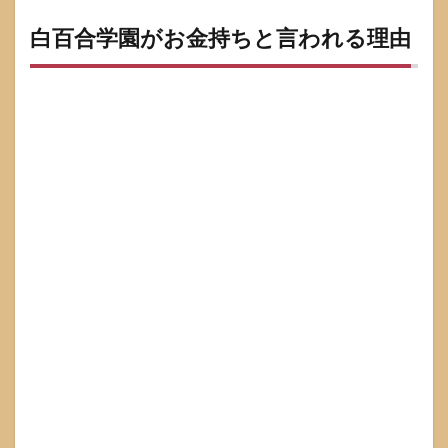
合学
園が
白百合学園がお金持ちと言われる理由
お金
持ち
と言
われ
る理
由
1.1
都心
立地
は通
学圏
と生
活圏
の印
象を
強く
する
1.2
長い
歴史
は“名