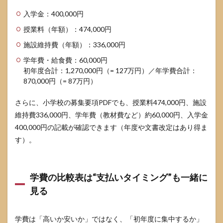
テー
入学金：400,000円
マ”
授業料（年額）：474,000円
5.3
外部
施設維持費（年額）：336,000円
入学
で馴
学年費・給食費：60,000円
染み
初年度合計：1,270,000円（= 127万円）／年学費合計：
やす
870,000円（= 87万円）
い家
庭の
さらに、小学校の募集要項PDFでも、授業料474,000円、施設
特徴
維持費336,000円、学年費（教材費など）約60,000円、入学金
6
400,000円の記載が確認できます（年度や文書改定はあり得ま
入学
後に
す）。
浮か
ない
ため
の準
学費の比較表は“支払いタイミング”も一緒に
備
見る
6.1
見学
会・
学費は「高いか安いか」ではなく、「初年度に集中するか」