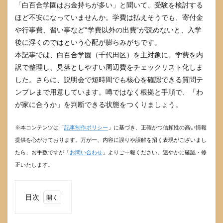
「白百合学園はお金持ちが多い」と聞いて、受験を検討する
ほど不安になっていませんか。学費は払えそうでも、寄付金
や行事費、習い事など“学費以外の出費”が読めないと、入学
後に浮くのではという心配が膨らみがちです。
本記事では、白百合学園（千代田区）を主対象に、学費を内
訳で整理し、見落としやすい周辺費をチェックリスト化しま
した。さらに、説明会で短時間でも核心を確認できる質問テ
ンプレまで用意しています。噂ではなく根拠と手順で、「わ
が家に合うか」を判断できる状態をつくりましょう。
※本コンテンツは「
記事制作ポリシー
」に基づき、正確かつ信頼性の高い情報
提供を心がけております。万が一、内容に誤りや誤解を招く表現がございまし
たら、お手数ですが「
お問い合わせ
」よりご一報ください。速やかに確認・修
正いたします。
目次
1
白百