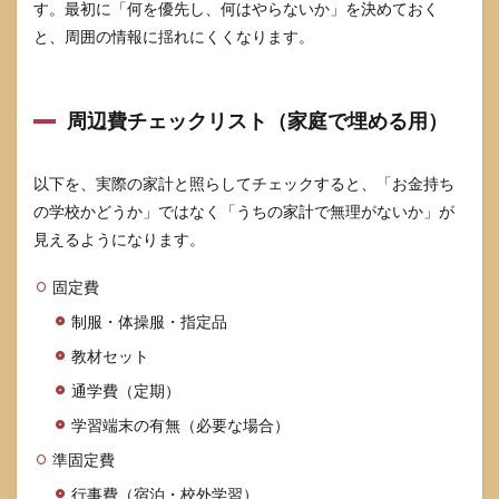
す。最初に「何を優先し、何はやらないか」を決めておく
は3つ
と、周囲の情報に揺れにくくなります。
だけ
9
よく
ある
周辺費チェックリスト（家庭で埋める用）
質問
9.1
以下を、実際の家計と照らしてチェックすると、「お金持ち
白百
の学校かどうか」ではなく「うちの家計で無理がないか」が
合学
園は
見えるようになります。
本当
にお
固定費
金持
ちし
制服・体操服・指定品
かい
ない
教材セット
ので
通学費（定期）
すか
学習端末の有無（必要な場合）
9.2
学費
準固定費
はど
のく
行事費（宿泊・校外学習）