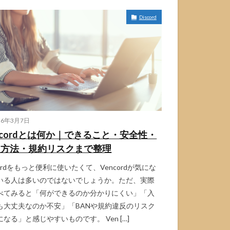
Discord
26年3月7日
ncordとは何か｜できること・安全性・
入方法・規約リスクまで整理
cordをもっと便利に使いたくて、Vencordが気にな
いる人は多いのではないでしょうか。ただ、実際
べてみると「何ができるのか分かりにくい」「入
も大丈夫なのか不安」「BANや規約違反のリスク
なる」と感じやすいものです。 Ven […]