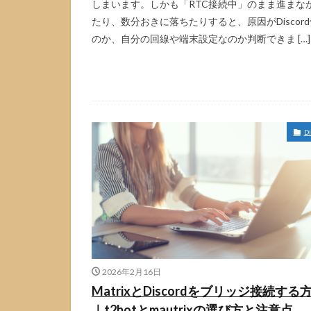
しまいます。しかも「RTC接続中」のまま進まな
たり、数分おきに落ちたりすると、原因がDiscor
のか、自分の回線や端末設定なのか判断できま […]
Di
2026年2月16日
MatrixとDiscordをブリッジ接続する
｜t2botとmautrixの選び方と注意点