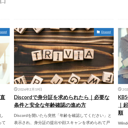
…]
scord
Discord
2026年2月19日
20
と直
Discordで身分証を求められたら｜必要な
KB
条件と安全な年齢確認の進め方
｜
順
し
Discordを開いたら突然「年齢を確認してください」と
って
表示され、身分証の提出や顔スキャンを求められて戸
Win