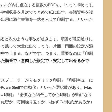
フォルダ内に点在する複数のPDFを、1つずつ開かずに
書や領収書を月次でまとめて紙に出す、会議資料を複
提出用に添付書類を一式そろえて印刷する、といった
誤ると次のような事故が起きます。順番が意図通りに
まま残って大量に出てしまう、片面・両面の設定が混
途中で止まる、などです。つまり、重要なのは「印刷
した順番で・意図した設定で・安定して出せるか
で
「エクスプローラーから右クリック印刷」「印刷キューに
werShellで自動化」といった選択肢があり、Mac
開く→印刷」「必要なら結合してから印刷」が軸になり
厳密か、毎回繰り返すか、社内PCの制約があるか）