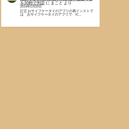
を30秒で判定
に
まこと
より
2026年2月20日
訂正 おサイフケータイのアプリの再インストで
は おサイフケータイのアプリで IC…