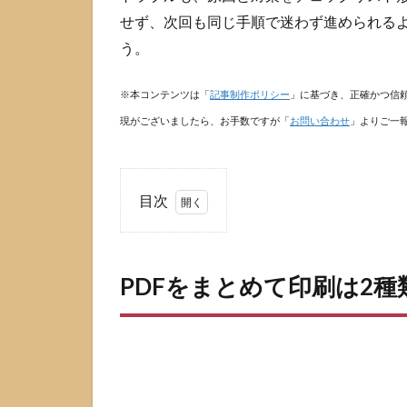
せず、次回も同じ手順で迷わず進められる
う。
※本コンテンツは「
記事制作ポリシー
」に基づき、正確かつ信
現がございましたら、お手数ですが「
お問い合わせ
」よりご一
目次
1
PDF
を
PDFをまとめて印刷は2種
ま
と
め
て
印
刷
は2