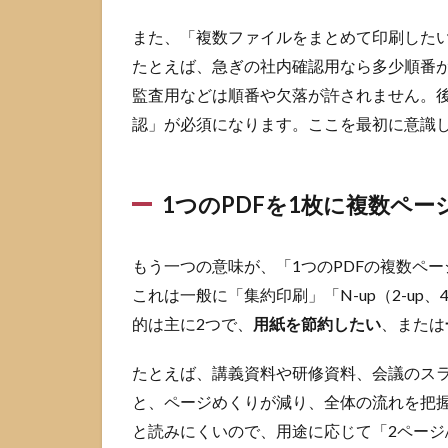
をまとめ
また、「複数ファイルをまとめて印刷した
て印刷す
る方法を
たとえば、急ぎの社内確認用なら多少順番
Windows
監査用などは順番や欠落が許されません。
11と10
認」が必須になります。ここを最初に意識
で選ぶ
2.1
最短
1つのPDFを1枚に複数ペ
でや
るな
らエ
もう一つの意味が、「1つのPDFの複数ペ
クス
プロ
これは一般に「集約印刷」「N-up（2-up
ーラ
的は主に2つで、
用紙を節約したい
、または
ーか
ら右
たとえば、講義資料や研修資料、会議のスライ
クリ
ック
と、ページめくりが減り、全体の流れを把
印刷
と読みにくいので、用途に応じて「2ページ