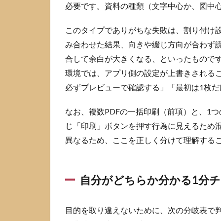
2.2
必要です。資料の種類（文字中心か、図中
安定
させ
このタイプでありがちな失敗は、割り付け
るな
み合わせた結果、向きや綴じ方向が合わず
らプ
リン
合して余白が大きくなる、といったもので
ター
環境では、アプリ側の設定が上書きされる
の印
刷キ
必ずプレビューで確認する」「最初は1枚
ュー
に投
なお、複数PDFの一括印刷（前項）と、1
入
じ「印刷」ボタンを押す行為に見えるため
2.3
異なるため、ここを正しく分けて理解する
順番
を固
定す
るな
自分がどちらか分かる1分
ら
PDF
を結
目的を取り違えないために、次の分岐表で
合し