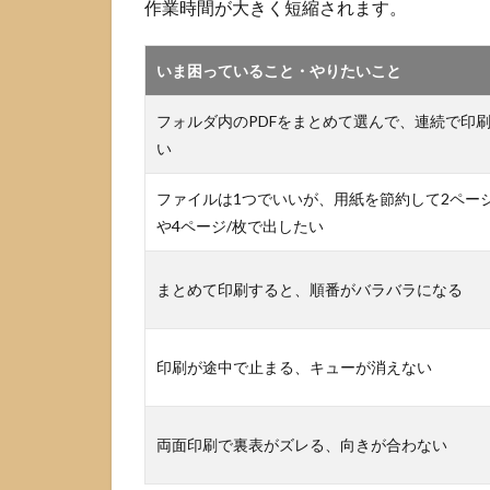
作業時間が大きく短縮されます。
てか
ら印
刷
いま困っていること・やりたいこと
2.4
大量
フォルダ内のPDFをまとめて選んで、連続で印
ならバッチ
や
い
PowerShell
で自動印刷
ファイルは1つでいいが、用紙を節約して2ページ
という選択
や4ページ/枚で出したい
肢
3
まとめて印刷すると、順番がバラバラになる
PDF
を
ま
印刷が途中で止まる、キューが消えない
と
め
て
印
両面印刷で裏表がズレる、向きが合わない
刷
す