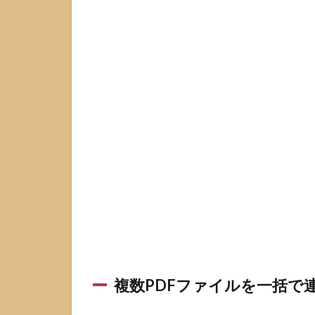
種
類
あ
る
1.1
複数
PDF
ファ
イル
を一
括で
連続
印刷
した
い場
合
1.2
複数PDFファイルを一括で
1つの
PDF
を1枚