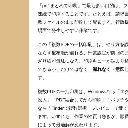
「pdf まとめて印刷」で最も多い目的は、
に複
数ペ
連続で印刷することです。たとえば、請求
ージ
数ファイルのまま印刷して配布する、行政
で印
刷し
場面で発生しやすい作業です。
たい
場合
この「複数PDFの一括印刷」は、やり方を
1.3
ならず配布順が崩れる、部数設定が前回の
自分
ざり紙が無駄になる、印刷キューが詰まり
がど
できるか」だけではなく、
漏れなく・意図
ちら
か分
す。
かる1
分チ
複数PDFの一括印刷は、Windowsなら
ェッ
投入」「PDF結合してから印刷」「バッチやPo
ク
（分
なら「Finderで複数選択→プレビューで
岐
ます。いずれも、作業の性質（急ぎか、順番
表）
によって最適解が変わります。
2
PDF