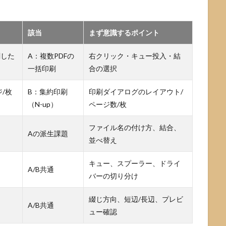
該当
まず意識するポイント
刷した
A：複数PDFの
右クリック・キュー投入・結
一括印刷
合の選択
/枚
B：集約印刷
印刷ダイアログのレイアウト/
（N-up）
ページ数/枚
ファイル名の付け方、結合、
Aの派生課題
並べ替え
キュー、スプーラー、ドライ
A/B共通
バーの切り分け
綴じ方向、短辺/長辺、プレビ
A/B共通
ュー確認