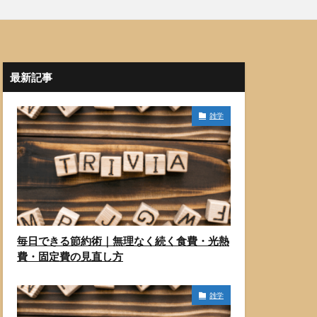
最新記事
雑学
毎日できる節約術｜無理なく続く食費・光熱
費・固定費の見直し方
雑学