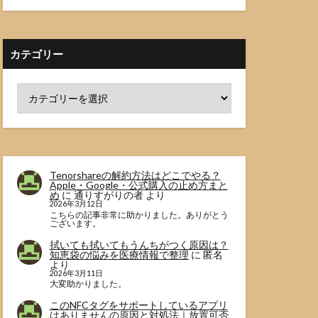
カテゴリー
Tenorshareの解約方法はどこでやる？
Apple・Google・公式購入の止め方まと
め
に
通りすがりの者
より
2026年3月12日
こちらの記事非常に助かりました。ありがとう
ございます。
拭いても拭いてもうんちがつく原因は？
知恵袋の悩みを医療情報で整理
に
匿名
より
2026年3月11日
大変助かりました。
このNFCタグをサポートしているアプリ
はありませんの原因と対処法｜放置可否