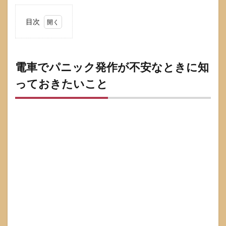
目次
1
電車
でパ
ニッ
電車でパニック発作が不安なときに知
ク発
っておきたいこと
作が
不安
なと
きに
知っ
てお
きた
いこ
と
1.1
電車
で起
こり
やす
い症
状と