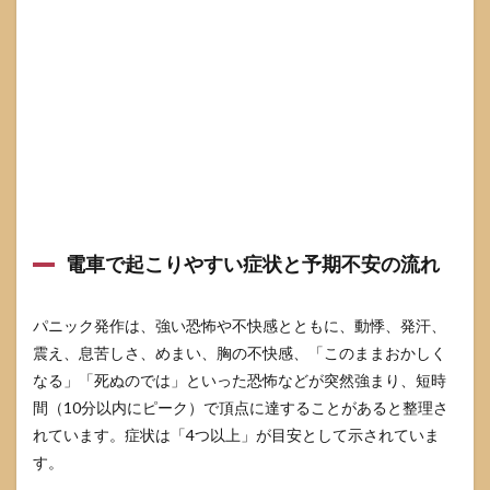
スト
（持
ち
物・
連絡
先・
頓
服）
3.2
乗る
位置
とル
電車で起こりやすい症状と予期不安の流れ
ート
の設
計
（各
パニック発作は、強い恐怖や不快感とともに、動悸、発汗、
停・
震え、息苦しさ、めまい、胸の不快感、「このままおかしく
出
なる」「死ぬのでは」といった恐怖などが突然強まり、短時
口・
時間
間（10分以内にピーク）で頂点に達することがあると整理さ
帯）
れています。症状は「4つ以上」が目安として示されていま
3.3
す。
発作