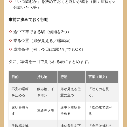
「いつ飲むか」を決めておくと迷いが減る（例：症状が○
分続いたら等）
事前に決めておく行動
途中下車できる駅（候補を2つ）
乗る位置（扉が見える／端車両）
成功条件（例：今日は1駅だけでもOK）
次に、準備を一目で見られる表にまとめます。
目的
持ち物
行動
言葉（短文）
不安の増幅
飲み物、イ
扉が見える位
「吐くのを長
を止める
ヤホン
置に立つ
く」
迷いを減ら
途中下車駅を
「次の駅で選べ
連絡先メモ
す
決める
る」
失敗感を減
成功条件を下
「今日は1駅で