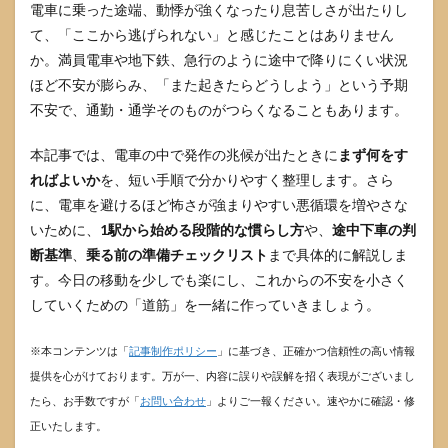
電車に乗った途端、動悸が強くなったり息苦しさが出たりし
て、「ここから逃げられない」と感じたことはありません
か。満員電車や地下鉄、急行のように途中で降りにくい状況
ほど不安が膨らみ、「また起きたらどうしよう」という予期
不安で、通勤・通学そのものがつらくなることもあります。
本記事では、電車の中で発作の兆候が出たときに
まず何をす
ればよいか
を、短い手順で分かりやすく整理します。さら
に、電車を避けるほど怖さが強まりやすい悪循環を増やさな
いために、
1駅から始める段階的な慣らし方
や、
途中下車の判
断基準
、
乗る前の準備チェックリスト
まで具体的に解説しま
す。今日の移動を少しでも楽にし、これからの不安を小さく
していくための「道筋」を一緒に作っていきましょう。
※本コンテンツは「
記事制作ポリシー
」に基づき、正確かつ信頼性の高い情報
提供を心がけております。万が一、内容に誤りや誤解を招く表現がございまし
たら、お手数ですが「
お問い合わせ
」よりご一報ください。速やかに確認・修
正いたします。