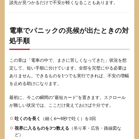
談先が見つかるだけで不安が軽くなることもあります。
療法
と認
知行
動療
法の
電車でパニックの兆候が出たときの対
位置
づけ
処手順
5.3
オン
この章は「電車の中で、まさに苦しくなってきた」状況を想
ライ
ン診
定して、短い手順に分けています。全部を完璧にやる必要は
療の
ありません。できるものを1つでも実行できれば、不安の増幅
向き
不向
を止める助けになります。
き
最初に、今この瞬間の“最短カード”を置きます。スクロール
6
パニ
が難しい状況では、ここだけ覚えておけば十分です。
ック
障害
吐くのを長く
（細く6〜8秒で吐く）を3回
と電
車に
視界に入るものを3つ数える
（吊り革・広告・路線図な
関す
ど）
るよ