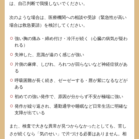
直し
は、自己判断で我慢しないでください。
方
5
次のような場合は、医療機関への相談や受診（緊急性が高い
パニ
場合は救急要請）を検討してください。
ック
障害
強い胸の痛み・締め付け・冷汗が続く（心臓の病気が疑わ
の治
れる）
療選
択肢
失神した、意識が遠のく感じが強い
と相
談先
片側の麻痺、しびれ、ろれつが回らないなど神経症状があ
る
5.1
受診
呼吸困難が長く続き、ゼーゼーする・唇が紫になるなどが
先の
ある
選び
方
初めての強い発作で、原因が分からず不安が極端に強い
（心
療内
発作が繰り返され、通勤通学や睡眠など日常生活に明確な
科・
支障が出ている
精神
科）
また、検査で大きな異常が見つからなかったとしても、苦し
5.2
さが続くなら「気のせい」で片づける必要はありません。相
薬物