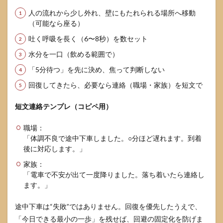
人の流れから少し外れ、壁にもたれられる場所へ移動
（可能なら座る）
吐く呼吸を長く（6〜8秒）を数セット
水分を一口（飲める範囲で）
「5分待つ」を先に決め、焦って判断しない
回復してきたら、必要なら連絡（職場・家族）を短文で
短文連絡テンプレ（コピペ用）
職場：
「体調不良で途中下車しました。○分ほど遅れます。到着
後に対応します。」
家族：
「電車で不安が出て一度降りました。落ち着いたら連絡し
ます。」
途中下車は“失敗”ではありません。回復を優先したうえで、
「今日できる最小の一歩」を残せば、回避の固定化を防げま