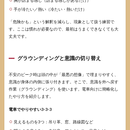
胸が詰まる感じ（詰まる感じがあるだけ）
でき
る？
手が冷たい／熱い（冷たい・熱いだけ）
6.6
「危険かも」という解釈を減らし、現象として扱う練習で
どれ
くら
す。ここは慣れが必要なので、最初はうまくできなくても大
いで
丈夫です。
良く
な
る？
（見
グラウンディングと意識の切り替え
通し
の立
て
不安のピーク時は頭の中が「最悪の想像」で埋まりやすく、
方）
意識が身体の内側に張り付きます。そこで、意識を外へ戻す
7
作業（グラウンディング）を使います。電車向けに簡略化し
まと
め：
たやり方を紹介します。
電車
の不
電車でやりやすい3-3-3
安は
「そ
の場
見えるものを3つ：吊り革、窓、路線図など
の手