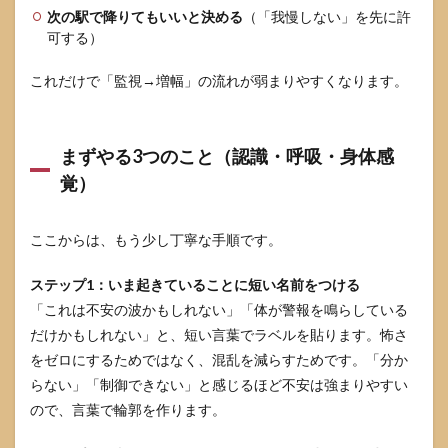
くあ
次の駅で降りてもいいと決める
（「我慢しない」を先に許
る質
可する）
問
これだけで「監視→増幅」の流れが弱まりやすくなります。
6.1
頓服
はい
つ飲
まずやる3つのこと（認識・呼吸・身体感
むべ
き？
覚）
6.2
途中
ここからは、もう少し丁寧な手順です。
下車
は
「逃
ステップ1：いま起きていることに短い名前をつける
げ」
「これは不安の波かもしれない」「体が警報を鳴らしている
にな
だけかもしれない」と、短い言葉でラベルを貼ります。怖さ
って
悪化
をゼロにするためではなく、混乱を減らすためです。「分か
す
らない」「制御できない」と感じるほど不安は強まりやすい
る？
ので、言葉で輪郭を作ります。
6.3
急