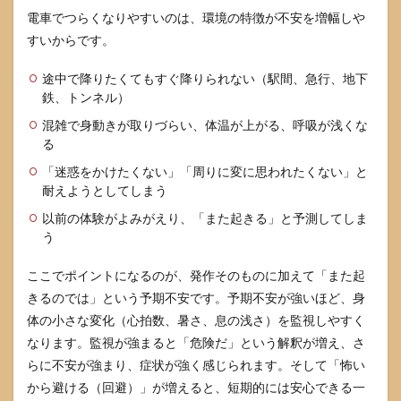
が起
電車でつらくなりやすいのは、環境の特徴が不安を増幅しや
きて
も困
すいからです。
らな
い
途中で降りたくてもすぐ降りられない（駅間、急行、地下
「説
鉄、トンネル）
明テ
ンプ
混雑で身動きが取りづらい、体温が上がる、呼吸が浅くな
レ」
る
4
「迷惑をかけたくない」「周りに変に思われたくない」と
電車
耐えようとしてしまう
での
回避
以前の体験がよみがえり、「また起きる」と予測してしま
を増
う
やさ
ず乗
ここでポイントになるのが、発作そのものに加えて「また起
れる
よう
きるのでは」という予期不安です。予期不安が強いほど、身
にな
体の小さな変化（心拍数、暑さ、息の浅さ）を監視しやすく
る練
なります。監視が強まると「危険だ」という解釈が増え、さ
習法
らに不安が強まり、症状が強く感じられます。そして「怖い
4.1
から避ける（回避）」が増えると、短期的には安心できる一
回避