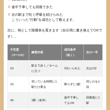
途中下車しても回復できた
次の駅まで吐く呼吸を続けられた
こういった“行動”を成功として数えます。
次に、例として階層表を置きます（自分用に書き換えてOKで
す）。
不安度
成功条件
練習内容
次の一手
（0〜100）
（短く）
駅まで歩く／ホーム
20
3分いられた
次は5分
に立つ
空いている時間に1
同じのを2
30
降りずに1駅
駅だけ乗る
回
途中下車し
回復後に1
40
2駅（各停）
てもOK
駅