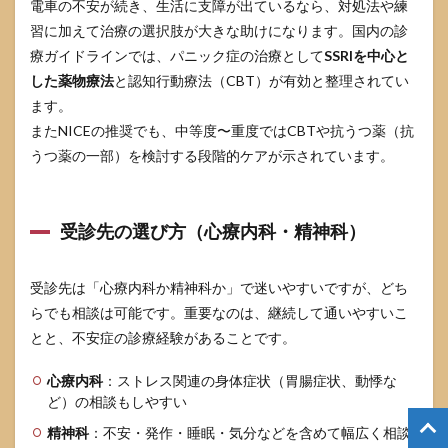
電車の不安が続き、生活に支障が出ているなら、対処法や練
習に加えて治療の選択肢が大きな助けになります。国内の診
療ガイドラインでは、パニック症の治療として
SSRIを中心と
した薬物療法
と認知行動療法（CBT）が有効と整理されてい
ます。
またNICEの推奨でも、中等度〜重度ではCBTや抗うつ薬（抗
うつ薬の一部）を検討する段階的ケアが示されています。
受診先の選び方（心療内科・精神科）
受診先は「心療内科か精神科か」で迷いやすいですが、どち
らでも相談は可能です。重要なのは、継続して通いやすいこ
とと、不安症の診療経験があることです。
心療内科
：ストレス関連の身体症状（胃腸症状、動悸な
ど）の相談もしやすい
精神科
：不安・発作・睡眠・気分などを含めて幅広く相談