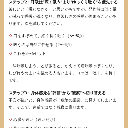
ステップ2：呼吸は“深く吸う”より“ゆっくり吐く”を優先する
行・
地下
苦しいと「吸わなきゃ」と思いがちですが、発作時は吐く量
鉄・
が減って呼吸が浅くなり、息苦しさの感覚が強まることがあ
トン
ります。次を試してください。
ネル
が特
に怖
口をすぼめて、細く長く吐く（6〜8秒）
いの
はな
吸うのは自然に任せる（2〜4秒）
ぜ？
これを3〜5セット
6.4
受診
「深呼吸しよう」と頑張ると、かえって過呼吸っぽくなり、
する
しびれやめまいを強める人もいます。コツは「吐く」を長く
と何
を聞
です。
かれ
る？
ステップ3：身体感覚を“評価”から“観察”へ切り替える
6.5
不安が強いと、身体感覚が「危険の証拠」に見えてしまいま
認知
す。そこで、判断ではなく観察に寄せます。
行動
療法
心臓が速い（速いだけ）
は一
人で