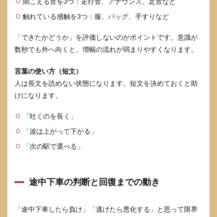
聞こえる音を3つ：走行音、アナウンス、足音など
順」
と
触れている感触を3つ：服、バッグ、手すりなど
「回
避を
「できたかどうか」を評価しないのがポイントです。意識が
増や
さな
数秒でも外へ向くと、増幅の流れが弱まりやすくなります。
い練
習」
言葉の使い方（短文）
で変
えら
人は長文を読めない状態になります。短文を決めておくと助
れる
けになります。
8
参考
「吐くのを長く」
情報
「波は上がって下がる」
「次の駅で選べる」
途中下車の判断と回復までの動き
「途中下車したら負け」「逃げたら悪化する」と思って限界