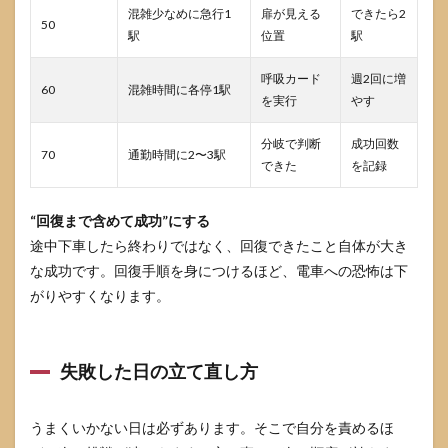
混雑少なめに急行1
扉が見える
できたら2
50
駅
位置
駅
呼吸カード
週2回に増
60
混雑時間に各停1駅
を実行
やす
分岐で判断
成功回数
70
通勤時間に2〜3駅
できた
を記録
“回復まで含めて成功”にする
途中下車したら終わりではなく、回復できたこと自体が大き
な成功です。回復手順を身につけるほど、電車への恐怖は下
がりやすくなります。
失敗した日の立て直し方
うまくいかない日は必ずあります。そこで自分を責めるほ