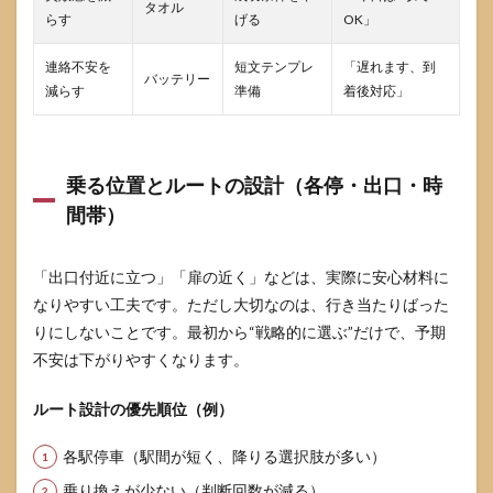
タオル
らす
げる
OK」
連絡不安を
短文テンプレ
「遅れます、到
バッテリー
減らす
準備
着後対応」
乗る位置とルートの設計（各停・出口・時
間帯）
「出口付近に立つ」「扉の近く」などは、実際に安心材料に
なりやすい工夫です。ただし大切なのは、行き当たりばった
りにしないことです。最初から“戦略的に選ぶ”だけで、予期
不安は下がりやすくなります。
ルート設計の優先順位（例）
各駅停車（駅間が短く、降りる選択肢が多い）
乗り換えが少ない（判断回数が減る）