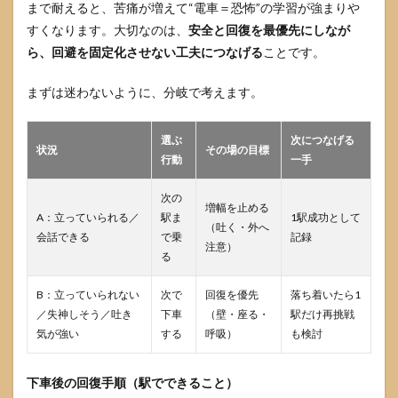
まで耐えると、苦痛が増えて“電車＝恐怖”の学習が強まりや
すくなります。大切なのは、
安全と回復を最優先にしなが
ら、回避を固定化させない工夫につなげる
ことです。
まずは迷わないように、分岐で考えます。
選ぶ
次につなげる
状況
その場の目標
行動
一手
次の
増幅を止める
A：立っていられる／
駅ま
1駅成功として
（吐く・外へ
会話できる
で乗
記録
注意）
る
B：立っていられない
次で
回復を優先
落ち着いたら1
／失神しそう／吐き
下車
（壁・座る・
駅だけ再挑戦
気が強い
する
呼吸）
も検討
下車後の回復手順（駅でできること）