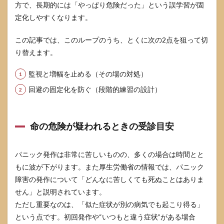
行動
方で、長期的には「やっぱり危険だった」という誤学習が固
が不
定化しやすくなります。
安を
強め
る仕
この記事では、このループのうち、とくに次の2点を狙って切
組み
り替えます。
4.2
段階
監視と増幅を止める（その場の対処）
的に
回避の固定化を防ぐ（段階的練習の設計）
慣ら
すス
テッ
プ設
命の危険が疑われるときの受診目安
計
（不
安階
パニック発作は非常に苦しいものの、多くの場合は時間とと
層
表）
もに波が下がります。また厚生労働省の情報では、パニック
4.3
障害の発作について「どんなに苦しくても死ぬことはありま
失敗
せん」と説明されています。
した
ただし重要なのは、「似た症状が別の病気でも起こり得る」
日の
立て
という点です。初回発作や“いつもと違う症状”がある場合