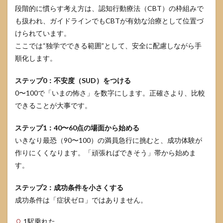
段階的に慣らす考え方は、認知行動療法（CBT）の枠組みで
も扱われ、ガイドラインでもCBTが有効な治療として位置づ
けられています。
ここでは“独学でできる範囲”として、安全に配慮しながら手
順化します。
ステップ0：不安度（SUD）をつける
0〜100で「いまの怖さ」を数字にします。正確さより、比較
できることが大事です。
ステップ1：40〜60点の場面から始める
いきなり最恐（90〜100）の満員急行に挑むと、成功体験が
作りにくくなります。「頑張ればできそう」帯から始めま
す。
ステップ2：成功条件を小さくする
成功条件は「症状ゼロ」ではありません。
1駅乗れた