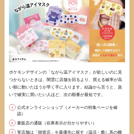
ッグ
スト
アや
バラ
エテ
ィ
は“つ
いで
確
認”が
現実
的
4
ポケモンデザインの「ながら温アイマスク」が欲しいのに見
なが
つからないときは、闇雲に店舗を回るより、買える確率が高
ら温
い順に動いたほうが早く手に入ります。結論から言うと、急
アイ
マス
いで確実に買いたい人ほど、次の順番が最短です。
クの
ポケ
公式オンラインショップ（メーカーの特集ページを確
モン
認）
を最
短で
量販店の通販（在庫表示が分かりやすい）
見つ
ける
実店舗は「雑貨店」を最優先に探す（温活・癒し系の棚