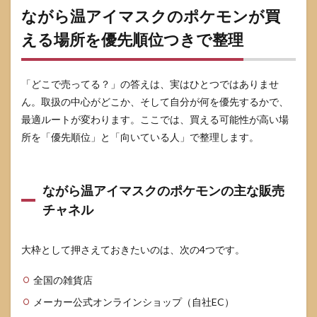
う方
ながら温アイマスクのポケモンが買
法
える場所を優先順位つきで整理
5.1
公式
オン
ライ
「どこで売ってる？」の答えは、実はひとつではありませ
ンで
ん。取扱の中心がどこか、そして自分が何を優先するかで、
買う
メリ
最適ルートが変わります。ここでは、買える可能性が高い場
ット
所を「優先順位」と「向いている人」で整理します。
と注
意点
5.2
ながら温アイマスクのポケモンの主な販売
量販
店通
チャネル
販で
買う
とき
大枠として押さえておきたいのは、次の4つです。
のコ
ツ
は“容
全国の雑貨店
量・
メーカー公式オンラインショップ（自社EC）
香り
違