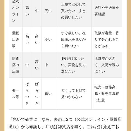
公式
正規で安心して
の種
オン
高
送料や発送日を
類と
中
高い
買いたい、まと
ライ
い
要確認
価格
め買いしたい
目安
ン
を先
に知
量販
すぐ欲しい、在
取扱が容量・香
って
高
高
店通
高い
庫表示を見なが
りで分かれるこ
迷い
い
い
販
ら買いたい
とがある
を減
らす
雑貨
1枚だけ試した
店舗差が大き
6.1
高
店の
中
中
い、実物を見て
く、入荷が読み
香り
い
店頭
選びたい
にくい
は3種
類で
選び
ば
ば
転売・価格高
方は
モー
ら
ら
どうしても他で
シン
低い
騰・販売者混在
ル等
つ
つ
見つからない
プル
に注意
き
き
6.2
価格
「急いで確実に」なら、表の上2つ（公式オンライン・量販店
目安
を知
通販）から確認し、店頭は雑貨店を狙う。これだけ覚えてお
って