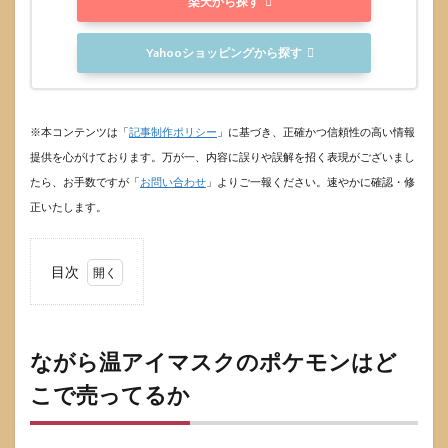
楽天から探す
Yahooショッピングから探す
※本コンテンツは「
記事制作ポリシー
」に基づき、正確かつ信頼性の高い情報
提供を心がけております。万が一、内容に誤りや誤解を招く表現がございまし
たら、お手数ですが「
お問い合わせ
」よりご一報ください。速やかに確認・修
正いたします。
目次
1
なが
ら温
アイ
ながら温アイマスクのポケモンはど
マス
こで売ってるか
クの
ポケ
モン
はど