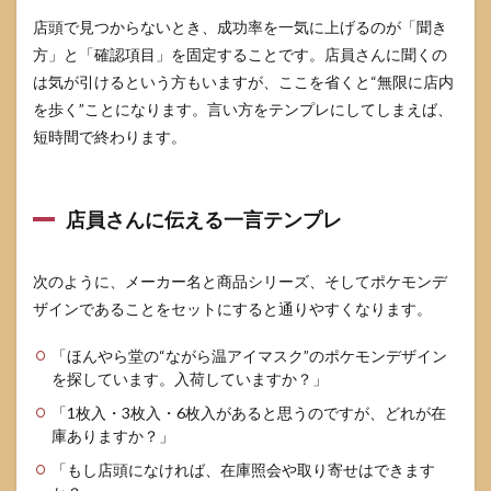
場合
の現
店頭で見つからないとき、成功率を一気に上げるのが「聞き
実的
方」と「確認項目」を固定することです。店員さんに聞くの
な代
は気が引けるという方もいますが、ここを省くと“無限に店内
替策
を歩く”ことになります。言い方をテンプレにしてしまえば、
10
短時間で終わります。
なが
ら温
アイ
マス
店員さんに伝える一言テンプレ
クの
ポケ
モン
でよ
次のように、メーカー名と商品シリーズ、そしてポケモンデ
くあ
ザインであることをセットにすると通りやすくなります。
る質
問
「ほんやら堂の“ながら温アイマスク”のポケモンデザイン
10.1
を探しています。入荷していますか？」
コンビ
「1枚入・3枚入・6枚入があると思うのですが、どれが在
ニでも
買えま
庫ありますか？」
すか
「もし店頭になければ、在庫照会や取り寄せはできます
10.2