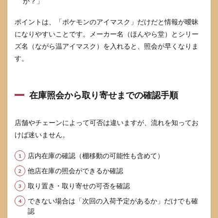
か？」
発売は
いつ
ポイントは、「ポケモンのアイマスク」だけだと情報が曖昧
で、再
になりやすいことです。メーカー名（ほんやら堂）とシリー
販はあ
ります
ズ名（ながら温アイマスク）を入れると、照会が早くなりま
か
す。
10.3
どの香
りが人
在庫照会から取り寄せまでの確認手順
気です
か
10.4
店舗やチェーンによって可否は違いますが、流れを知ってお
目の部
けば迷いません。
分が開
いてい
店内在庫の確認（棚移動の可能性も含めて）
るのは
なぜで
他店在庫の照会ができるか確認
すか
取り置き・取り寄せの可否を確認
11
参考
できない場合は「次回の入荷予定があるか」だけでも確
情報
認