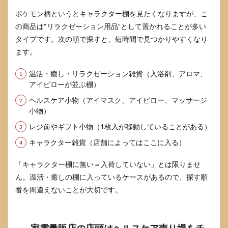
香り
ポケモン柄というとキャラクター棚を見たくなりますが、こ
が不
安な
の商品は“リラクゼーション用品”として置かれることが多い
相手
タイプです。次の順で探すと、短時間で見つかりやすくなり
には
渡し
ます。
方を
工夫
温活・癒し・リラクゼーション雑貨（入浴剤、アロマ、
する
アイピローが並ぶ棚）
8
ヘルスケア小物（アイマスク、アイピロー、マッサージ
なが
小物）
ら温
アイ
レジ前やギフト小物（1枚入が移動していることがある）
マス
クの
キャラクター雑貨（店舗によってはここに入る）
ポケ
モン
「キャラクター棚に無い＝入荷していない」とは限りませ
の使
ん。温活・癒しの棚に入っているケースがあるので、探す順
い方
と注
番を間違えないことが大切です。
意点
8.1
基本
家電量販店の店頭はヘルスケア売り場をチ