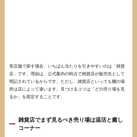
クの
ポケ
モン
をギ
フト
で選
ぶと
きに
失敗
しな
いコ
ツ
実店舗で探す場合、いちばん当たりを引きやすいのは「雑貨
店」です。理由は、公式案内の時点で雑貨店が販売先として
7.1
ギフ
明記されているからです。ただし、雑貨店といっても棚の場
ト向
所は店によって違います。見つけるコツは「どの売り場を見
けは3
るか」を固定することです。
枚入
が無
難で
失敗
しに
雑貨店でまず見るべき売り場は温活と癒し
くい
コーナー
7.2