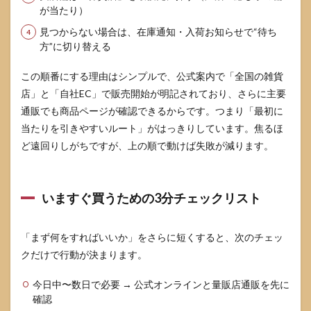
在庫
が当たり）
確認
のや
見つからない場合は、在庫通知・入荷お知らせで“待ち
り方
方”に切り替える
4.1
この順番にする理由はシンプルで、公式案内で「全国の雑貨
店員
さん
店」と「自社EC」で販売開始が明記されており、さらに主要
に伝
通販でも商品ページが確認できるからです。つまり「最初に
える
一言
当たりを引きやすいルート」がはっきりしています。焦るほ
テン
ど遠回りしがちですが、上の順で動けば失敗が減ります。
プレ
4.2
在庫
いますぐ買うための3分チェックリスト
照会
から
取り
「まず何をすればいいか」をさらに短くすると、次のチェッ
寄せ
まで
クだけで行動が決まります。
の確
認手
今日中〜数日で必要 → 公式オンラインと量販店通販を先に
順
確認
4.3