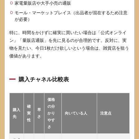
家電量販店や大手小売の通販
い”ま
で見
モール・マーケットプレイス（出品者が混在するため注意
るこ
が必要）
と
5.3
特に、時間をかけずに確実に買いたい場合は「公式オンライ
転売
ン」「量販店通販」を先に見るのが合理的です。反対に、実
や割
物を見たい、今日1枚だけ欲しいという場合は、雑貨店を狙う
高購
入を
価値があります。
避け
る正
規チ
ェッ
購入チャネル比較表
クリ
スト
6
価格
なが
確
の分
購入
早
ら温
実
かり
向いている人
注意点
アイ
先
さ
性
やす
マス
さ
クの
ポケ
モン