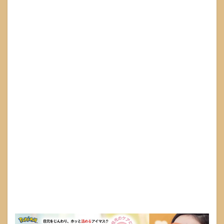
見る
べき
売り
場は
温活
と癒
しコ
ーナ
ー
3.2
家電
量販
店の
店頭
はヘ
ルス
ケア
売り
場を
チェ
ック
3.3
ドラ