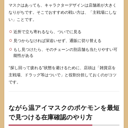
モン
マスクはあっても、キャラクターデザインは店舗差が大きく
が売
り切
なりがちです。そこでおすすめの戦い方は、「主戦場にしな
れの
い」ことです。
とき
にや
近所で立ち寄れるなら、ついでに見る
るこ
と
見つからなければ深追いせず、通販に切り替える
9.1
もし見つけたら、そのチェーンの別店舗も当たりやすい可
最短
能性がある
の再
入荷
“探し回って疲れる”状態を避けるために、店頭は「雑貨店を
待ち
は在
主戦場、ドラッグ等はついで」と役割分担しておくのがコツ
庫通
です。
知を
使う
9.2
どう
ながら温アイマスクのポケモンを最短
して
も今
で見つける在庫確認のやり方
日必
要な