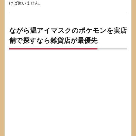
けば迷いません。
おく
と転
売を
避け
やす
ながら温アイマスクのポケモンを実店
い
舗で探すなら雑貨店が最優先
6.3
1枚
入・3
枚
入・6
枚入
の選
び方
は用
途で
決め
る
7
なが
ら温
アイ
マス