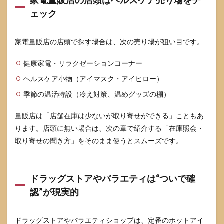
の使
ェック
い方
は短
時間
から
家電量販店の店頭で探す場合は、次の売り場が狙い目です。
試す
のが
健康家電・リラクゼーションコーナー
安心
ヘルスケア小物（アイマスク・アイピロー）
8.2
使用
季節の温活特設（冷え対策、温めグッズの棚）
を控
えた
量販店は「店舗在庫は少ないが取り寄せができる」こともあ
ほう
ります。店頭に無い場合は、次の章で紹介する「在庫照会・
がよ
いケ
取り寄せの聞き方」をそのまま使うとスムーズです。
ース
9
なが
ドラッグストアやバラエティは“ついで確
ら温
認”が現実的
アイ
マス
クの
ポケ
ドラッグストアやバラエティショップは、定番のホットアイ