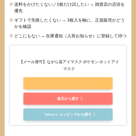
送料をかけたくない／1枚だけ試したい → 雑貨店の店頭を
入荷
優先
が読
めな
ギフトで失敗したくない → 3枚入を軸に、正規販売かどう
いと
かを確認
き
の“待
どこにもない → 在庫通知（入荷お知らせ）に登録して待つ
ち
方”も
決め
てお
く
【メール便可】ながら温アイマスク ポケモン ホットアイ
マスク
5
なが
ら温
アイ
マス
クの
楽天から探す
ポケ
モン
Yahooショッピングから探す
を通
販で
正規
に買