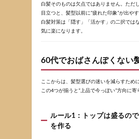
白髪そのものは欠点ではありません。ただ
はな
いが
目立つと、髪型以前に“疲れた印象”が出や
「伸
白髪対策は「隠す」「活かす」の二択では
び
方・
気に楽になります。
黄ば
み・
パサ
つ
60代でおばさんぽくない
き」
で損
をし
ここからは、髪型選びの迷いを減らすため
やす
い
この4つが揃うと“上品で今っぽい”方向に寄
2
60
代
ルール1：トップは盛るの
で
を作る
お
ば