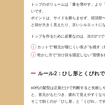
さ
トップのボリュームは「量を増やす」より
ん
ぽ
いです。
く
ポイントは、サイドを膨らませず、頭頂部
な
と頭が大きく見えたり、古いシルエットに
い
髪
型
トップを作るために必要なのは、次の2つで
を
作
カットで“根元が寝にくい長さ”を残す
る
基
乾かし方で“分け目を固定しない”習慣を
本
ル
ー
ルール2：ひし形とくびれ
ル
2.1
60代の髪型は正面だけで判断すると失敗し
ルー
ル1：
と、首元がもたつき、疲れて見えやすくな
トッ
そこで効くのが「ひし形」と「くびれ」で
プは