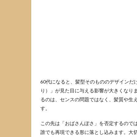
る
の
は
な
ぜ
起
き
る
の
か
1.1
60代
60代になると、髪型そのもののデザインだ
の髪
り）」が見た目に与える影響が大きくなり
は乾
燥し
るのは、センスの問題ではなく、髪質や生
やす
す。
く、
ツヤ
この先は「おばさんぽさ」を否定するのでは
が消
える
誰でも再現できる形に落とし込みます。大
と一