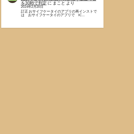
を30秒で判定
に
まこと
より
2026年2月20日
訂正 おサイフケータイのアプリの再インストで
は おサイフケータイのアプリで IC…