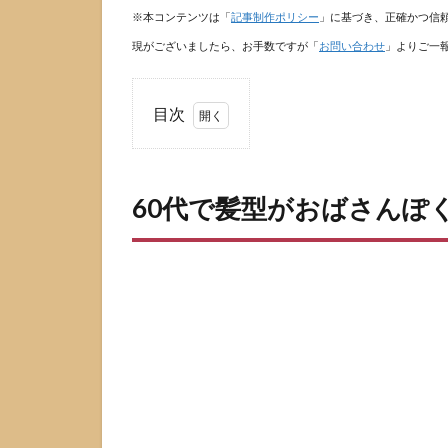
※本コンテンツは「
記事制作ポリシー
」に基づき、正確かつ信
現がございましたら、お手数ですが「
お問い合わせ
」よりご一
目次
1
60
代
60代で髪型がおばさんぽ
で
髪
型
が
お
ば
さ
ん
ぽ
く
見
え