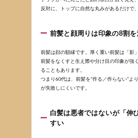
やす
反対に、トップに自然な丸みがあるだけで
い
1.3
前髪
前髪と顔周りは印象の8割
と顔
周り
は印
前髪は顔の額縁です。厚く重い前髪は「影
象の8
割を
前髪をなくすと生え際や分け目の印象が強
決め
ることもあります。
るの
つまり60代は、前髪を“作る／作らない”
に、
最も
が失敗しにくいです。
失敗
しや
すい
白髪は悪者ではないが「伸
1.4
すい
白髪
は悪
者で