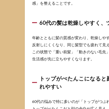
感」を整えることです。
気に
古く
見え
る
60代の髪は乾燥しやすく、
1.2
トッ
年齢とともに髪の質感が変わり、乾燥しや
プが
反射しにくくなり、同じ髪型でも疲れて見
ぺた
んこ
この状態で「重い前髪」「動きのない毛先
にな
生活感が先に立ちやすくなります。
ると
顔が
大き
く見
トップがぺたんこになると
え、
れやすい
輪郭
の変
化も
強調
60代の悩みで特に多いのが「トップがつぶ
され
トップがぺたんこだと顔の余白が広く見え