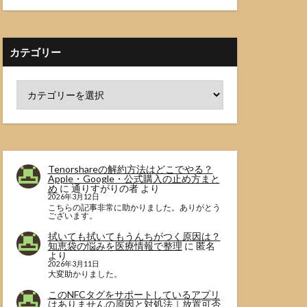
カテゴリー
Tenorshareの解約方法はどこでやる？
Apple・Google・公式購入の止め方まと
め
に
通りすがりの者
より
2026年3月12日
こちらの記事非常に助かりました。ありがとう
ございます。
拭いても拭いてもうんちがつく原因は？
知恵袋の悩みを医療情報で整理
に
匿名
より
2026年3月11日
大変助かりました。
このNFCタグをサポートしているアプリ
はありませんの原因と対処法｜放置可否