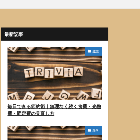
最新記事
雑学
毎日できる節約術｜無理なく続く食費・光熱
費・固定費の見直し方
雑学