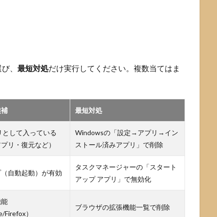
選び、
最短対処
だけ実行してください。複数当てはま
。
候補
最短対処
プリとして入っている
Windowsの「設定→アプリ→イン
アプリ・復元など）
ストール済みアプリ」で削除
タスクマネージャーの「スタート
プ（自動起動）が有効
アップ アプリ」で無効化
機能
ブラウザの拡張機能一覧で削除
/Firefox）