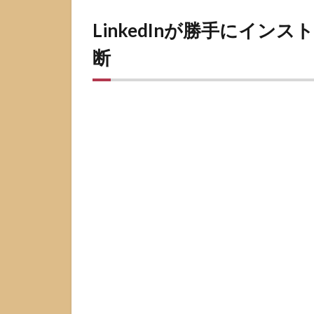
LinkedIn
が勝手
LinkedInが勝手にイ
にイン
ストー
断
ルされ
たよう
に見え
る1分診
断
2
LinkedIn
が勝手
に入っ
たよう
に見え
る主な
原因
2.1
Windows
で