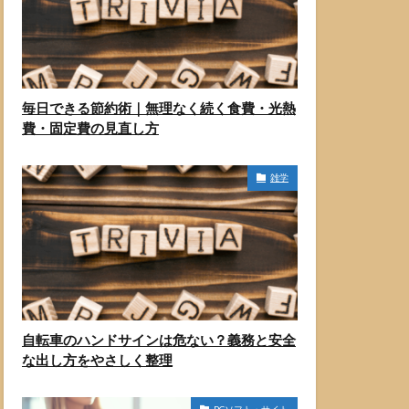
毎日できる節約術｜無理なく続く食費・光熱
費・固定費の見直し方
雑学
自転車のハンドサインは危ない？義務と安全
な出し方をやさしく整理