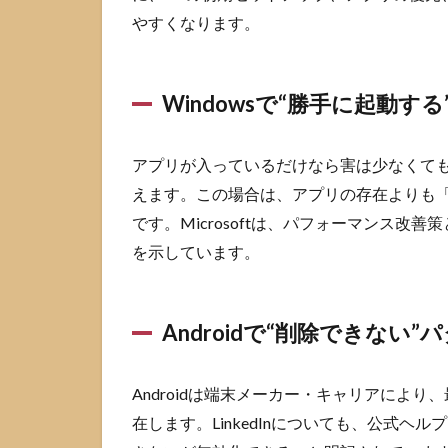
10/11で
やすくなります。
LinkedIn
を削除す
る手順
Windowsで“勝手に起動す
4.1
設
定から
LinkedIn
アプリが入っているだけなら害は少なくて
をアン
インス
えます。この場合は、アプリの存在よりも
トール
です。Microsoftは、パフォーマンス改
する方
を示しています。
法
4.2
ス
タート
Androidで“削除できない”
メニュ
ーから
LinkedIn
Androidは端末メーカー・キャリアによ
をアン
インス
在します。LinkedInについても、公式ヘル
トール