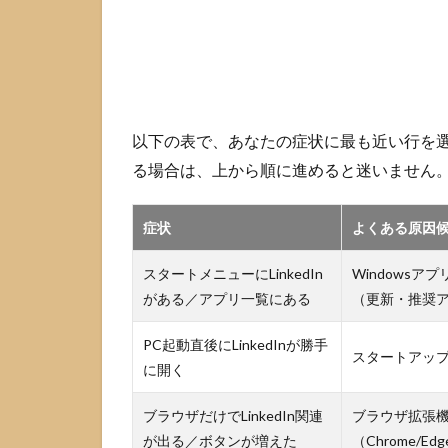
LinkedIn
が現れる
パターン
2.2
Windows
で“勝手
以下の表で、あなたの症状に最も近い行を
に起動す
る”パタ
る場合は、上から順に進めると迷いません
ーン
2.3
症状
よくある原因
Android
で“削除
スタートメニューにLinkedIn
Windowsア
できな
がある／アプリ一覧にある
（更新・推奨
い”パタ
ーン
PC起動直後にLinkedInが勝手
スタートアッ
2.4
に開く
ブラ
ウザ
ブラウザだけでLinkedIn関連
ブラウザ拡張
拡張
が出る／ボタンが増えた
（Chrome/Edge