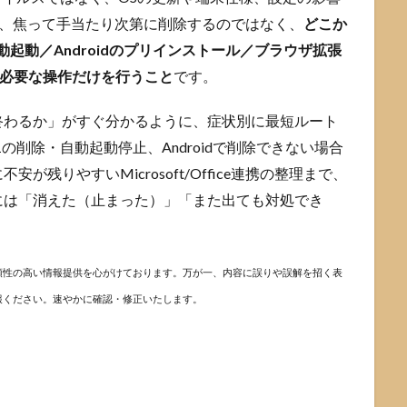
のは、焦って手当たり次第に削除するのではなく、
どこか
動起動／Androidのプリインストール／ブラウザ拡張
けて、必要な操作だけを行うこと
です。
終わるか」がすぐ分かるように、症状別に最短ルート
11の削除・自動起動停止、Androidで削除できない場合
残りやすいMicrosoft/Office連携の整理まで、
には「消えた（止まった）」「また出ても対処でき
頼性の高い情報提供を心がけております。万が一、内容に誤りや誤解を招く表
報ください。速やかに確認・修正いたします。