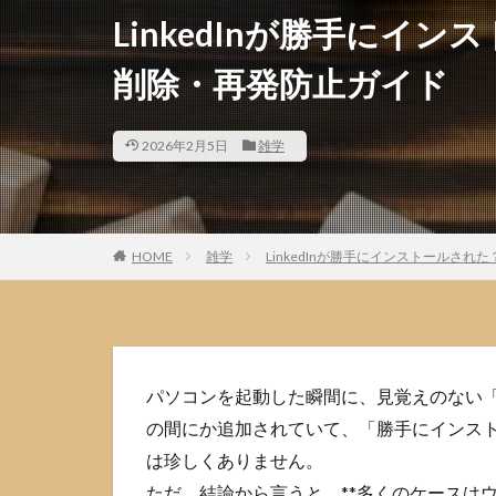
LinkedInが勝手にイ
削除・再発防止ガイド
2026年2月5日
雑学
HOME
雑学
LinkedInが勝手にインストールさ
パソコンを起動した瞬間に、見覚えのない「L
の間にか追加されていて、「勝手にインス
は珍しくありません。
ただ、結論から言うと、**多くのケースは