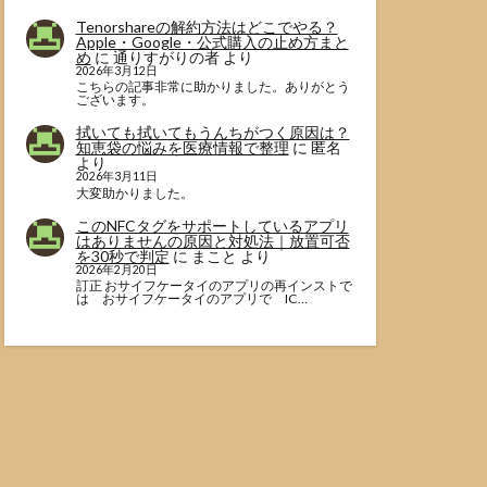
Tenorshareの解約方法はどこでやる？
Apple・Google・公式購入の止め方まと
め
に
通りすがりの者
より
2026年3月12日
こちらの記事非常に助かりました。ありがとう
ございます。
拭いても拭いてもうんちがつく原因は？
知恵袋の悩みを医療情報で整理
に
匿名
より
2026年3月11日
大変助かりました。
このNFCタグをサポートしているアプリ
はありませんの原因と対処法｜放置可否
を30秒で判定
に
まこと
より
2026年2月20日
訂正 おサイフケータイのアプリの再インストで
は おサイフケータイのアプリで IC…