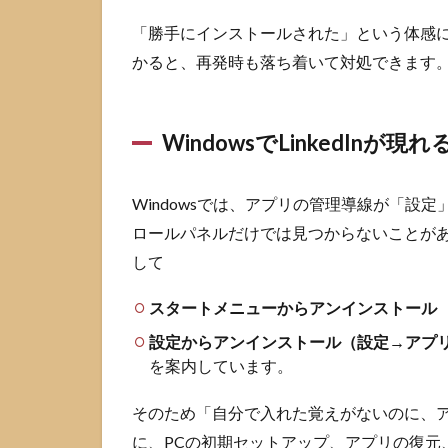
正規
の可
「勝手にインストールされた」という体感
能性
かると、再発時も落ち着いて対処できます
が高
いチ
ェッ
クポ
WindowsでLinkedInが
イン
ト
Windowsでは、アプリの管理導線が「設
3.2
注意
ロールパネルだけでは見つからないことがあり
が必
して
要な
兆候
スタートメニューからアンインストール
チェ
ック
設定からアンインストール（設定→アプ
リス
を案内しています。
ト
4
そのため「自分で入れた覚えがないのに、
Windows
に、PCの初期セットアップ、アプリの復元