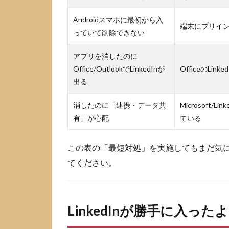
とし
て“入
Androidスマホに最初から入
って
端末にプリイ
っていて削除できない
い
る”パ
ター
アプリを消したのに
ン
Office/OutlookでLinkedInが
OfficeのLink
出る
2.5
Microsoft/Office
消したのに「連携・データ共
Microsoft/L
連携が“残る”パ
ターン
有」が心配
ている
3
この表の「最短対処」を実施してもまだ気
LinkedIn
がウイ
てください。
ルスか
不安な
時の見
分け方
LinkedInが勝手に入っ
3.1