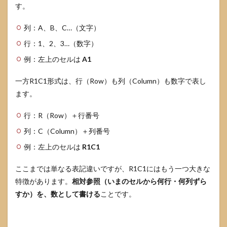
す。
か
7.2
列：A、B、C…（文字）
なぜ
勝手
行：1、2、3…（数字）
に
例：左上のセルは
A1
R1C1
にな
った
一方R1C1形式は、行（Row）も列（Column）も数字で表し
ので
ます。
すか
7.3
行：R（Row）＋行番号
R1C1
列：C（Column）＋列番号
はど
んな
例：左上のセルは
R1C1
とき
に使
ここまでは単なる表記違いですが、R1C1にはもう一つ大きな
うと
便利
特徴があります。
相対参照（いまのセルから何行・何列ずら
です
すか）を、数として書ける
ことです。
か
7.4
会社