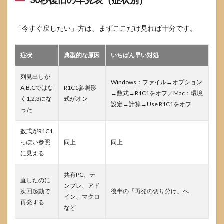
30秒復旧の早見表（症状別）
くな
る
「今すぐ戻したい」方は、まずここだけ見れば十分です。
4.3
A1と
R1C1
症状
典型的な原因
いちばん早い対処
の比
較表
（用
列見出しが
Windows：ファイル→オプション
途・
A,B,Cではな
R1C1参照形
見え
→数式→R1C1をオフ／Mac：環境
く1,2,3にな
式がオン
方・
設定→計算→Use R1C1をオフ
った
向い
てい
る
数式がR1C1
人）
っぽい参照
同上
同上
5
に見える
Excel
のRC
共有PC、テ
直したのに
切り
ンプレ、アド
替え
次回起動で
後半の「再発の切り分け」へ
イン、マクロ
が戻
再発する
など
らな
い・