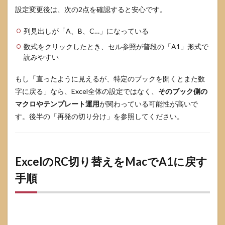
な
設定変更後は、次の2点を確認すると安心です。
い」
時の
具体
列見出しが「A、B、C…」になっている
チェ
ック
数式をクリックしたとき、セル参照が普段の「A1」形式で
リス
読みやすい
ト
もし「直ったように見えるが、特定のブックを開くとまた数
6
Excel
字に戻る」なら、Excel全体の設定ではなく、
そのブック側の
のRC
マクロやテンプレート運用
が関わっている可能性が高いで
切り
す。後半の「再発の切り分け」を参照してください。
替え
を
VBA
で安
全に
ExcelのRC切り替えをMacでA1に戻す
ワン
クリ
手順
ック
化す
る方
法
6.1