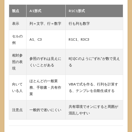
戻す
観点
A1形式
R1C1形式
8.2
再発
する
表示
列＝文字、行＝数字
行も列も数字
な
ら“タ
セルの
イミ
A1、C3
R1C1、R3C3
例
ン
グ”を
切り
相対参
参照のずれは見えに
R[1]C のように“ずれ”が数で見え
分け
照の表
る
くいことがある
る
現
8.3
VBA
ほとんどの一般業
向いて
VBAで式を作る、行列を計算す
で扱
務、手順書・共有作
いる人
る、テンプレを自動生成する
うな
業
ら
「最
共有環境でオンにすると周囲が
後に
注意点
一般的で迷いにくい
A1へ
混乱しやすい
戻
す」
設計