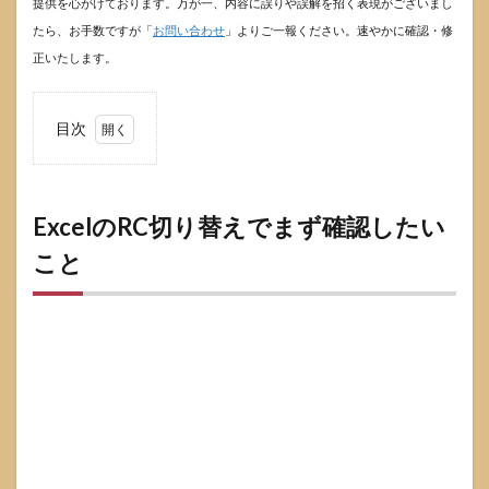
提供を心がけております。万が一、内容に誤りや誤解を招く表現がございまし
たら、お手数ですが「
お問い合わせ
」よりご一報ください。速やかに確認・修
正いたします。
目次
1
Excel
のRC
切り
ExcelのRC切り替えでまず確認したい
替え
こと
でま
ず確
認し
たい
こと
1.1
RC表
示は
R1C1
参照
形式