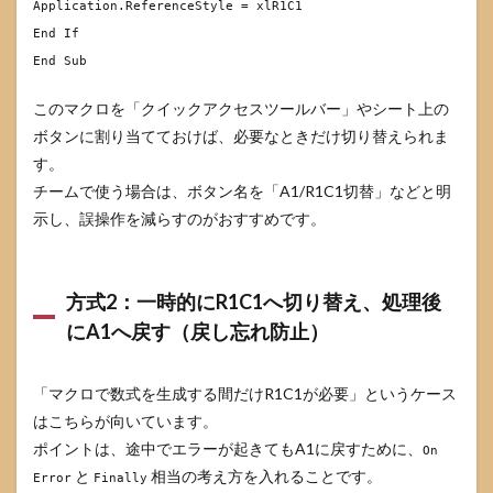
Application.ReferenceStyle = xlR1C1
End
If
End
Sub
このマクロを「クイックアクセスツールバー」やシート上の
ボタンに割り当てておけば、必要なときだけ切り替えられま
す。
チームで使う場合は、ボタン名を「A1/R1C1切替」などと明
示し、誤操作を減らすのがおすすめです。
方式2：一時的にR1C1へ切り替え、処理後
にA1へ戻す（戻し忘れ防止）
「マクロで数式を生成する間だけR1C1が必要」というケース
はこちらが向いています。
ポイントは、途中でエラーが起きてもA1に戻すために、
On
と
相当の考え方を入れることです。
Error
Finally