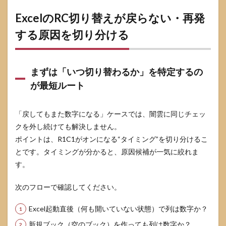
が安
全
ExcelのRC切り替えが戻らない・再発
9
する原因を切り分ける
参考
情報
源
まずは「いつ切り替わるか」を特定するの
が最短ルート
「戻してもまた数字になる」ケースでは、闇雲に同じチェッ
クを外し続けても解決しません。
ポイントは、R1C1がオンになる“タイミング”を切り分けるこ
とです。タイミングが分かると、原因候補が一気に絞れま
す。
次のフローで確認してください。
Excel起動直後（何も開いていない状態）で列は数字か？
新規ブック（空のブック）を作っても列は数字か？