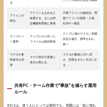
る
アドインを止めると
不要アドインの無効化、問
アドインが
改善する、または特
題アドインの更新・入替、
関与
定機能利用後に再発
社内ITへ相談
テンプレ側のマクロ／初期
テンプレー
テンプレから作った
設定を修正、標準をA1に
ト運用
ファイルは毎回再発
統一
マクロが参
マクロの最後にA1へ戻
マクロ実行の直後に
照形式を切
す、切替をボタン方式にす
表示が変わる
替
る
共有PC・チーム作業で“事故”を減らす運用
ルール
R1C1は、使う人にとっては便利でも、周囲には「急に壊れ