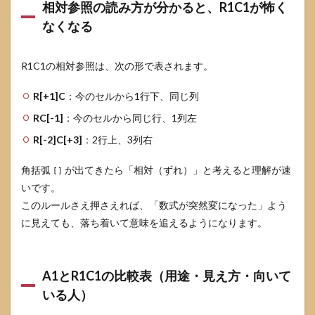
相対参照の読み方が分かると、R1C1が怖く
PCで
勝手
なくなる
に変
わる
のを
R1C1の相対参照は、次の形で表されます。
防げ
ます
か
R[+1]C
：今のセルから1行下、同じ列
8
RC[-1]
：今のセルから同じ行、1列左
Excel
R[-2]C[+3]
：2行上、3列右
のRC
切り
角括弧
替え
が出てきたら「相対（ずれ）」と考えると理解が速
[]
で迷
いです。
わな
このルールさえ押さえれば、「数式が突然変になった」よう
い要
点ま
に見えても、落ち着いて意味を追えるようになります。
とめ
8.1
まず
A1とR1C1の比較表（用途・見え方・向いて
は30
いる人）
秒で
A1に