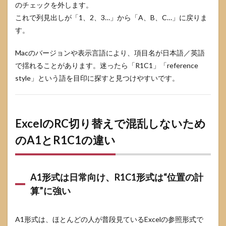
のチェックを外します。
レ）
これで列見出しが「1、2、3…」から「A、B、C…」に戻りま
7
す。
Excel
のRC
切り
Macのバージョンや表示言語により、項目名が日本語／英語
替え
で揺れることがあります。迷ったら「R1C1」「reference
でよ
style」という語を目印に探すと見つけやすいです。
くあ
る質
問
7.1
ExcelのRC切り替えで混乱しないため
表示
を変
のA1とR1C1の違い
える
と数
式や
デー
A1形式は日常向け、R1C1形式は“位置の計
タが
壊れ
算”に強い
るこ
とは
あり
A1形式は、ほとんどの人が普段見ているExcelの参照形式で
ます