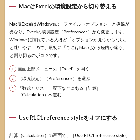
り替
MacはExcelの環境設定から切り替える
え、
処理
後に
Mac版ExcelはWindowsの「ファイル→オプション」と導線が
A1へ
異なり、Excelの環境設定（Preferences）から変更します。
戻す
（戻
Windowsに慣れている人ほど「オプションが見つからない」
し忘
と迷いやすいので、最初に「ここはMacだから経路が違う」
れ防
と割り切るのがコツです。
止）
6.4
画面上部メニューの［Excel］を開く
VBA
運用
［環境設定］（Preferences）を選ぶ
での
「数式とリスト」配下などにある［計算］
注意
点
（Calculation）へ進む
（配
布・
引き
Use R1C1 reference styleをオフにする
継
ぎ・
社内
テン
計算（Calculation）の画面で、［Use R1C1 reference style］
プ