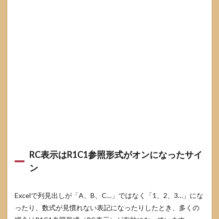
ら切
り替
える
3.2
Use R1C1
reference
styleをオ
フにする
4
Excel
のRC
切り
替え
で混
乱し
ない
RC表示はR1C1参照形式がオンになったサイ
ため
ン
のA1
と
R1C1
Excelで列見出しが「A、B、C…」ではなく「1、2、3…」にな
の違
い
ったり、数式が見慣れない表記になったりしたとき、多くの