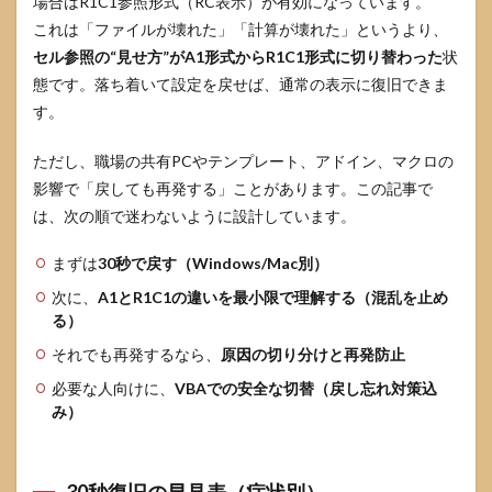
場合はR1C1参照形式（RC表示）が有効になっています。
4.1
A1形
これは「ファイルが壊れた」「計算が壊れた」というより、
式は
セル参照の“見せ方”がA1形式からR1C1形式に切り替わった
状
日常
態です。落ち着いて設定を戻せば、通常の表示に復旧できま
向
け、
す。
R1C1
形式
ただし、職場の共有PCやテンプレート、アドイン、マクロの
は“位
置の
影響で「戻しても再発する」ことがあります。この記事で
計
は、次の順で迷わないように設計しています。
算”に
強い
まずは
30秒で戻す（Windows/Mac別）
4.2
次に、
A1とR1C1の違いを最小限で理解する（混乱を止め
相対
る）
参照
の読
それでも再発するなら、
原因の切り分けと再発防止
み方
が分
必要な人向けに、
VBAでの安全な切替（戻し忘れ対策込
かる
み）
と、
R1C1
が怖
くな