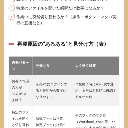
特定のファイルを開いた瞬間だけ数字になるか？
作業中に突然切り替わるか？（操作・ボタン・マクロ実
行の直後など）
再発原因の“あるある”と見分け方（表）
再発パター
見分け方
よく効く対策
ン
共有PCで前
そのPCにログインす
作業終了時にA1へ戻す運
の人が
ると最初から数字に
用、または起動時に確認す
R1C1のま
なりやすい
るルール化
ま終了
特定のファ
そのブックのマクロ
イルを開く
新規ブックは正常、
（Workbook_Open等）や
と切り替わ
特定ブックだけ発生
テンプレ由来の設定を確認