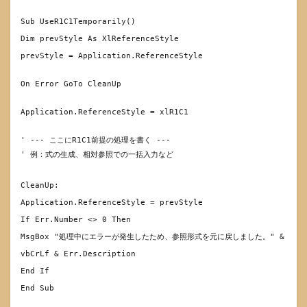
Sub
UseR1C1Temporarily()
Dim
prevStyle
As
XlReferenceStyle
prevStyle = Application.ReferenceStyle
On
Error
GoTo
CleanUp
Application.ReferenceStyle = xlR1C1
' --- ここにR1C1前提の処理を書く ---
' 例：式の生成、相対参照での一括入力など
CleanUp:
Application.ReferenceStyle = prevStyle
If
Err.Number <>
0
Then
MsgBox
"処理中にエラーが発生したため、参照形式を元に戻しました。"
&
vbCrLf & Err.Description
End
If
End
Sub