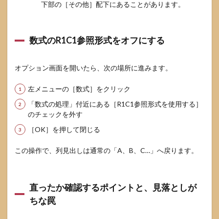
の“あ
下部の［その他］配下にあることがあります。
るあ
る”と
見分け
方
数式のR1C1参照形式をオフにする
（表）
5.3
オプション画面を開いたら、次の場所に進みます。
共有
PC・
左メニューの［数式］をクリック
チー
ム作
「数式の処理」付近にある［R1C1参照形式を使用する］
業
のチェックを外す
で“事
故”を
［OK］を押して閉じる
減ら
す運
この操作で、列見出しは通常の「A、B、C…」へ戻ります。
用ル
ール
5.4
「戻
直ったか確認するポイントと、見落としが
した
ちな罠
のに
戻ら