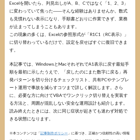
Excelを開いたら、列見出しがA、B、Cではなく「1、2、3」
に変わっていて焦った――そんな経験はありませんか。数式
も見慣れない表示になり、手順書どおりに作業できず、業務
が止まってしまうこともあります。
この現象の多くは、Excelの参照形式が「R1C1（RC表示）」
に切り替わっているだけで、設定を戻せばすぐに復旧できま
す。
本記事では、WindowsとMacそれぞれでA1表示に戻す最短手
順を最初に示したうえで、「戻したのにまた数字に戻る」再
発パターンを切り分けるチェックリスト、共有PCやテンプレ
ート運用で事故を減らすコツまで詳しく解説します。さら
に、必要な方に向けてVBAでワンクリック切り替えを実装す
る方法と、周囲が混乱しない安全な運用設計も紹介します。
読み終えたときには、次に同じ症状が起きても迷わず対処で
きる状態になります。
※本コンテンツは「
記事制作ポリシー
」に基づき、正確かつ信頼性の高い情報