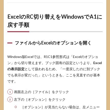
再発
する
原因
を切
ExcelのRC切り替えをWindowsでA1に
り分
戻す手順
ける
5.1
まず
は
ファイルからExcelのオプションを開く
「い
つ切
り替
Windows版Excelでは、R1C1参照形式は「Excelのオプショ
わる
ン」から切り替えます。ブック固有の設定というより、
か」
Excel
を特
の表示設定
として扱われるため、「一度戻したのに別ブック
定す
でも表示が変だった」というときも、ここを見直すのが基本
るの
が最
です。
短ル
ート
画面左上の［ファイル］をクリック
5.2
左下の［オプション］をクリック
再発原
因
［オプション］が見当たらない場合は、左メニュー