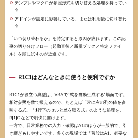
テンプレやマクロが参照形式を切り替える処理を持ってい
る
アドインが設定に影響している、または利用後に切り替わ
る
「いつ切り替わるか」を特定すると原因が絞れます。この記
事の切り分けフロー（起動直後／新規ブック／特定ファイ
ル）を順に試すのが近道です。
R1C1はどんなときに使うと便利ですか
R1C1が役立つ典型は、VBAで“式を自動生成する”場面です。
相対参照を数で扱えるので、たとえば「常に右の列の値を参
照する式」「1行下のセルと差を取る式」のような処理を、
R[1]C などで明快に書けます。
一方で、日常業務での入力・確認はA1のほうが一般的で、引
き継ぎもしやすいです。多くの現場では「普段はA1、必要な