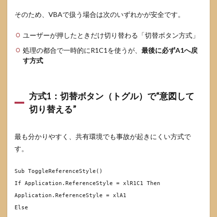
そのため、VBAで扱う場合は次のいずれかが安全です。
ユーザーが押したときだけ切り替わる「切替ボタン方式」
処理の都合で一時的にR1C1を使うが、
最後に必ずA1へ戻
す方式
方式1：切替ボタン（トグル）で“意図して
切り替える”
最も分かりやすく、共有環境でも事故が起きにくい方式で
す。
Sub
ToggleReferenceStyle()
If
Application.ReferenceStyle = xlR1C1
Then
Application.ReferenceStyle = xlA1
Else