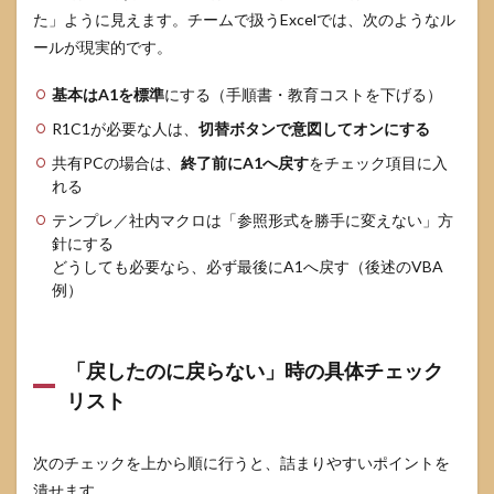
た」ように見えます。チームで扱うExcelでは、次のようなル
ールが現実的です。
基本はA1を標準
にする（手順書・教育コストを下げる）
R1C1が必要な人は、
切替ボタンで意図してオンにする
共有PCの場合は、
終了前にA1へ戻す
をチェック項目に入
れる
テンプレ／社内マクロは「参照形式を勝手に変えない」方
針にする
どうしても必要なら、必ず最後にA1へ戻す（後述のVBA
例）
「戻したのに戻らない」時の具体チェック
リスト
次のチェックを上から順に行うと、詰まりやすいポイントを
潰せます。