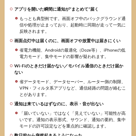
ンス
アプリを開いた瞬間に通知が“まとめて”届く
トー
ル）
もっとも典型例です。画面オフ中のバックグラウンド通
信や処理が止まっており、起動時に同期が走って一気に
4
反映されます。
Android
でLINE
画面点灯中は届くのに、画面オフや放置中は届きにくい
を開か
ないと
省電力機能、Androidの最適化（Doze等）、iPhoneの低
通知が
電力モード、集中モードの影響が疑われます。
来ない
ときの
Wi-Fiのときだけ届かない／モバイル通信のときだけ届か
設定
ない
4.1
省データモード、データセーバー、ルーター側の制限、
通知
VPN・フィルタ系アプリなど、通信経路の問題が絡むこ
許可
とがあります。
と通
知カ
通知は来ているはずなのに、表示・音が出ない
テゴ
「届いていない」ではなく「見えていない」可能性が高
リを
確認
いです。通知の表示形式、サウンド、通知の要約、集中
する
モードの許可設定などを重点的に確認します。
4.2
数日前から突然起きるようになった