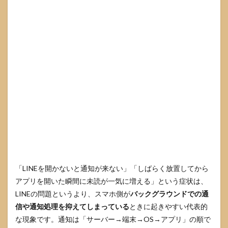
表示方
法を確
認する
3.2
集中
モー
ド・
おや
すみ
モー
ドを
見直
す
3.3
省デ
ータ
モー
「LINEを開かないと通知が来ない」「しばらく放置してから
ドを
アプリを開いた瞬間に未読が一気に増える」という症状は、
オフ
にし
LINEの問題というより、スマホ側が
バックグラウンドでの通
て通
信や通知処理を抑えてしまっている
ときに起きやすい代表的
信制
な現象です。通知は「サーバー→端末→OS→アプリ」の順で
限を