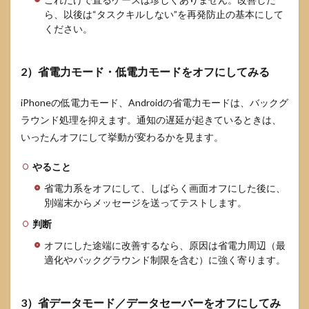
だと
ら、以後は“タスクキルしない”を再発防止の基本にして
来な
ください。
いの
違い
は？
2）省電力モード・低電力モードをオフにしてみる
6.2
特定
iPhoneの低電力モード、Androidの省電力モードは、バックグ
の相
手だ
ラウンド処理を抑えます。通知の遅延が起きているときは、
け来
いったんオフにして挙動が変わるかを見ます。
ない
のは
な
やること
ぜ？
省電力系をオフにして、しばらく画面オフにした後に、
6.3
別端末からメッセージを送ってテストします。
周り
判断
も同
じ症
オフにした途端に改善するなら、原因は省電力周辺（最
状の
適化やバックグラウンド制限を含む）に強く寄ります。
とき
は障
害？
3）省データモード／データセーバーをオフにしてみ