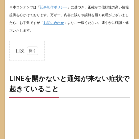
※本コンテンツは「
記事制作ポリシー
」に基づき、正確かつ信頼性の高い情報
提供を心がけております。万が一、内容に誤りや誤解を招く表現がございまし
たら、お手数ですが「
お問い合わせ
」よりご一報ください。速やかに確認・修
正いたします。
目次
1
LINE
を開
かな
LINEを開かないと通知が来ない症状で
いと
起きていること
通知
が来
ない
症状
で起
きて
いる
こと
1.1