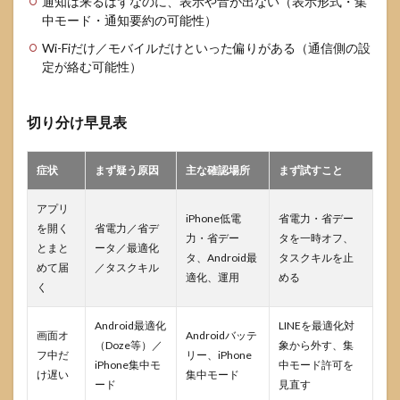
通知は来るはずなのに、表示や音が出ない（表示形式・集
中モード・通知要約の可能性）
Wi-Fiだけ／モバイルだけといった偏りがある（通信側の設
定が絡む可能性）
切り分け早見表
症状
まず疑う原因
主な確認場所
まず試すこと
アプリ
iPhone低電
省電力・省デー
を開く
省電力／省デ
力・省デー
タを一時オフ、
とまと
ータ／最適化
タ、Android最
タスクキルを止
めて届
／タスクキル
適化、運用
める
く
Android最適化
LINEを最適化対
画面オ
Androidバッテ
（Doze等）／
象から外す、集
フ中だ
リー、iPhone
iPhone集中モ
中モード許可を
け遅い
集中モード
ード
見直す