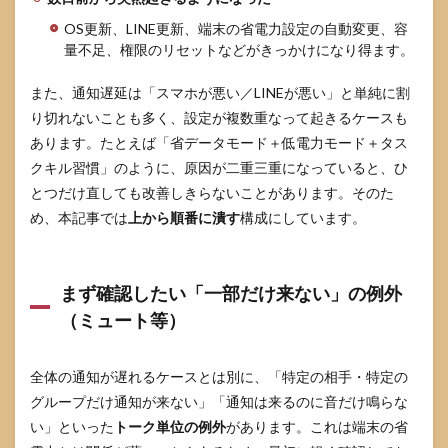
バッ
OS更新、LINE更新、端末の省電力設定の自動変更、容
テリ
量不足、権限のリセットなどがきっかけになり得ます。
ー最
適
化・
また、通知遅延は「スマホが悪い／LINEが悪い」と単純に割
Doze
り切れないことも多く、設定が複数重なって起きるケースも
の影
響を
あります。たとえば「省データモード＋低電力モード＋タス
外す
クキル習慣」のように、原因が二重三重になっていると、ひ
4.3
とつだけ直しても改善しきらないことがあります。そのた
バッ
め、本記事では
上から順番に潰す
構成にしています。
クグ
ラウ
ンド
制限
まず確認したい「一部だけ来ない」の例外
とデ
（ミュート等）
ータ
制限
を確
認す
全体の通知が遅れるケースとは別に、「特定の相手・特定の
る
グループだけ通知が来ない」「通知は来るのに音だけ鳴らな
4.4
い」といった
トーク単位の例外
があります。これは端末の省
メー