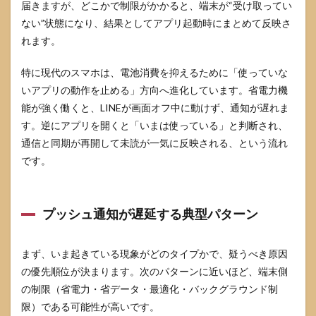
外す
届きますが、どこかで制限がかかると、端末が“受け取ってい
ない”状態になり、結果としてアプリ起動時にまとめて反映さ
3.4
LINE
れます。
の強
制終
特に現代のスマホは、電池消費を抑えるために「使っていな
了を
やめ
いアプリの動作を止める」方向へ進化しています。省電力機
る
能が強く働くと、LINEが画面オフ中に動けず、通知が遅れま
（タ
す。逆にアプリを開くと「いまは使っている」と判断され、
スク
キル
通信と同期が再開して未読が一気に反映される、という流れ
対
です。
策）
3.5
最後
プッシュ通知が遅延する典型パターン
にや
る手
当
（再
まず、いま起きている現象がどのタイプかで、疑うべき原因
起
の優先順位が決まります。次のパターンに近いほど、端末側
動、
の制限（省電力・省データ・最適化・バックグラウンド制
更
新、
限）である可能性が高いです。
再イ