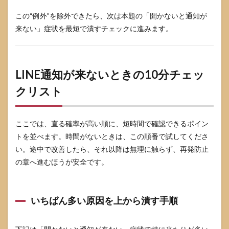
ルし
な
この“例外”を除外できたら、次は本題の「開かないと通知が
い・
来ない」症状を最短で潰すチェックに進みます。
省電
力の
自動
化に
注意
LINE通知が来ないときの10分チェッ
5.2
クリスト
アッ
プデ
ート
ここでは、直る確率が高い順に、短時間で確認できるポイン
後に
見直
トを並べます。時間がないときは、この順番で試してくださ
す項
い。途中で改善したら、それ以降は無理に触らず、再発防止
目
の章へ進むほうが安全です。
5.3
仕事
用は
通知
いちばん多い原因を上から潰す手順
を強
くす
る設