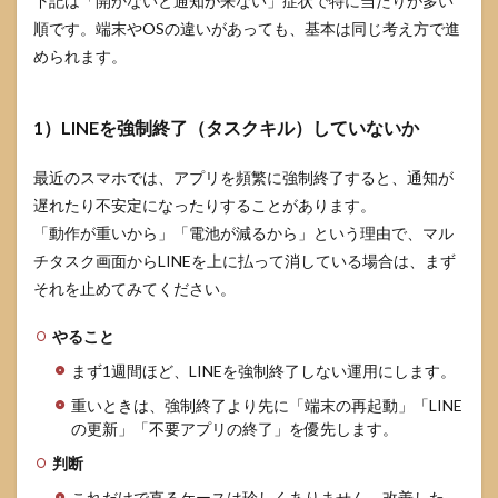
下記は「開かないと通知が来ない」症状で特に当たりが多い
計
順です。端末やOSの違いがあっても、基本は同じ考え方で進
（通
知ス
められます。
タイ
ル見
直
1）LINEを強制終了（タスクキル）していないか
し）
6
最近のスマホでは、アプリを頻繁に強制終了すると、通知が
LINE
遅れたり不安定になったりすることがあります。
通知
トラ
「動作が重いから」「電池が減るから」という理由で、マル
ブル
チタスク画面からLINEを上に払って消している場合は、まず
のよ
くあ
それを止めてみてください。
る質
問
やること
6.1
まず1週間ほど、LINEを強制終了しない運用にします。
Wi-Fi
重いときは、強制終了より先に「端末の再起動」「LINE
だと
来な
の更新」「不要アプリの終了」を優先します。
い／
判断
モバ
イル
これだけで直るケースは珍しくありません。改善した