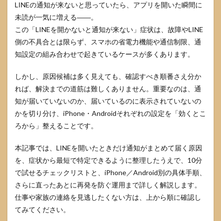
LINEの通知が来ないと思っていたら、アプリを開いた瞬間に
未読が一気に増える――。
この「LINEを開かないと通知が来ない」症状は、故障やLINE
側の不具合とは限らず、スマホの省電力機能や通信制限、通
知設定の組み合わせで起きているケースが多くあります。
しかし、原因候補は多く見えても、確認すべき順番さえ分か
れば、解決までの道筋は難しくありません。重要なのは、通
知が届いていないのか、届いているのに表示されていないの
かを切り分け、iPhone・Androidそれぞれの設定を「効くとこ
ろから」整えることです。
本記事では、LINEを開いたときだけ通知がまとめて届く原因
を、症状から最短で特定できるように整理したうえで、10分
で試せるチェックリストと、iPhone／Android別の具体手順、
さらに直ったあとに再発を防ぐ運用まで詳しく解説します。
仕事や家族の連絡を見逃したくない方は、上から順に確認し
てみてください。