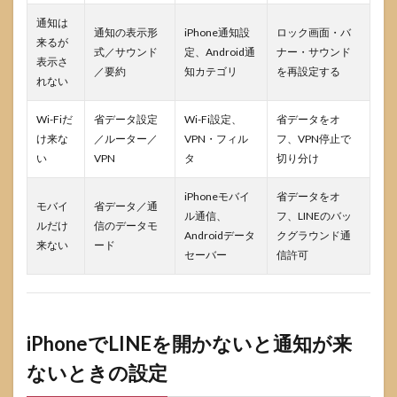
通知は
通知の表示形
iPhone通知設
ロック画面・バ
来るが
式／サウンド
定、Android通
ナー・サウンド
表示さ
／要約
知カテゴリ
を再設定する
れない
Wi-Fiだ
省データ設定
Wi-Fi設定、
省データをオ
け来な
／ルーター／
VPN・フィル
フ、VPN停止で
い
VPN
タ
切り分け
iPhoneモバイ
省データをオ
モバイ
省データ／通
ル通信、
フ、LINEのバッ
ルだけ
信のデータモ
Androidデータ
クグラウンド通
来ない
ード
セーバー
信許可
iPhoneでLINEを開かないと通知が来
ないときの設定