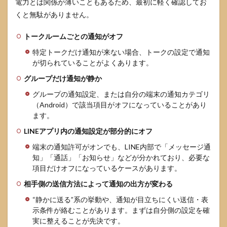
電力とは関係が薄いこともあるため、最初に軽く確認してお
カー
くと無駄がありません。
独自
の省
電力
トークルームごとの通知がオフ
設定
特定トークだけ通知が来ない場合、トークの設定で通知
のチ
ェッ
が切られていることがよくあります。
ク観
グループだけ通知が静か
点
グループの通知設定、または自分の端末の通知カテゴリ
5
（Android）で該当項目がオフになっていることがあり
直っ
たあ
ます。
とに
LINEアプリ内の通知設定が部分的にオフ
再発
を防
端末の通知許可がオンでも、LINE内部で「メッセージ通
ぐ
知」「通話」「お知らせ」などが分かれており、必要な
LINE
項目だけオフになっているケースがあります。
通知
の運
相手側の送信方法によって通知の出方が変わる
用
“静かに送る”系の挙動や、通知が目立ちにくい送信・表
5.1
示条件が絡むことがあります。まずは自分側の設定を確
タス
実に整えることが先決です。
クキ