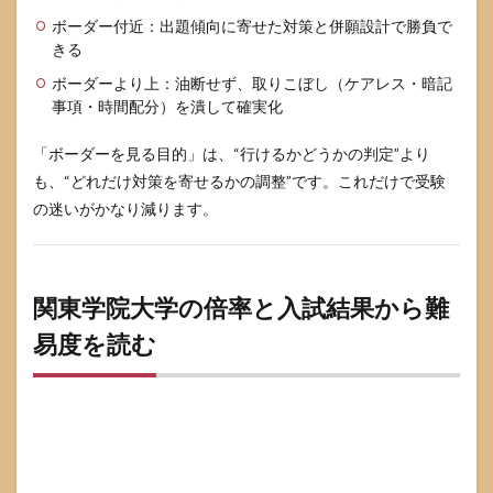
併願
ボーダー付近：出題傾向に寄せた対策と併願設計で勝負で
と学
きる
部選
びの
ボーダーより上：油断せず、取りこぼし（ケアレス・暗記
現実
事項・時間配分）を潰して確実化
的な
決め
「ボーダーを見る目的」は、“行けるかどうかの判定”より
方
も、“どれだけ対策を寄せるかの調整”です。これだけで受験
7
の迷いがかなり減ります。
関東
学院
大学
に関
する
関東学院大学の倍率と入試結果から難
よく
ある
易度を読む
質問
7.1
本当
に落
ちる
人は
いる