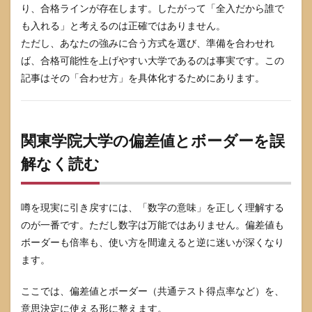
ずか
り、合格ラインが存在します。したがって「全入だから誰で
しい
も入れる」と考えるのは正確ではありません。
と感
ただし、あなたの強みに合う方式を選び、準備を合わせれ
じる
不安
ば、合格可能性を上げやすい大学であるのは事実です。この
への
記事はその「合わせ方」を具体化するためにあります。
向き
合い
方
5.1
関東学院大学の偏差値とボーダーを誤
Fラン
とい
解なく読む
う言
葉の
ズレ
をほ
噂を現実に引き戻すには、「数字の意味」を正しく理解する
どく
のが一番です。ただし数字は万能ではありません。偏差値も
5.2
ボーダーも倍率も、使い方を間違えると逆に迷いが深くなり
親や
ます。
先生
に説
ここでは、偏差値とボーダー（共通テスト得点率など）を、
明す
るた
意思決定に使える形に整えます。