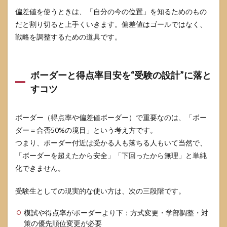
表
偏差値を使うときは、「自分の今の位置」を知るためのもの
6.2
だと割り切ると上手くいきます。偏差値はゴールではなく、
入試
戦略を調整するための道具です。
方式
別の
準備
物と
ボーダーと得点率目安を“受験の設計”に落と
評価
観点
すコツ
の比
較表
6.3
ボーダー（得点率や偏差値ボーダー）で重要なのは、「ボー
出願
ダー＝合否50%の境目」という考え方です。
前チ
つまり、ボーダー付近は受かる人も落ちる人もいて当然で、
ェッ
ク
「ボーダーを超えたから安全」「下回ったから無理」と単純
化できません。
6.4
試験
直前
受験生としての現実的な使い方は、次の三段階です。
チェ
ック
模試や得点率がボーダーより下：方式変更・学部調整・対
策の優先順位変更が必要
6.5