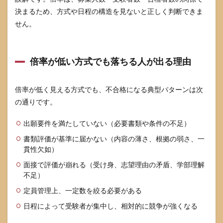
見る
決まるため、方式や日程の構造を見ないと正しく判断できま
点は
何か
せん。
8
参考
情報
倍率が低い方式でも落ちる人が出る理由
倍率が低く見える方式でも、不合格になる典型パターンは次
の通りです。
出願要件を満たしていない（必要書類や条件の不足）
書類評価が基準に届かない（内容の薄さ、根拠の弱さ、一
貫性欠如）
面接で評価が崩れる（受け身、志望理由の矛盾、学部理解
不足）
定員管理上、一定数を絞る必要がある
日程によって受験者が集中し、相対的に競争が強くなる