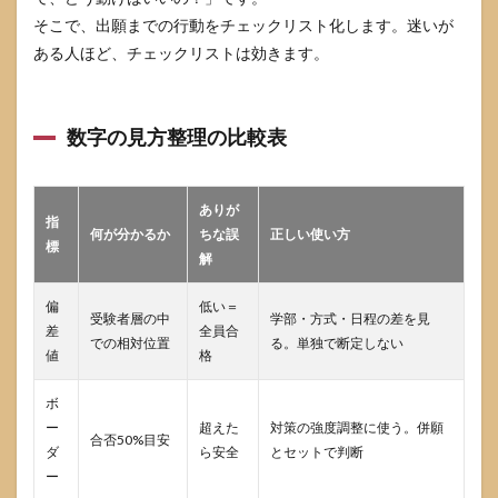
そこで、出願までの行動をチェックリスト化します。迷いが
ある人ほど、チェックリストは効きます。
数字の見方整理の比較表
ありが
指
何が分かるか
ちな誤
正しい使い方
標
解
偏
低い＝
受験者層の中
学部・方式・日程の差を見
差
全員合
での相対位置
る。単独で断定しない
値
格
ボ
ー
超えた
対策の強度調整に使う。併願
合否50%目安
ダ
ら安全
とセットで判断
ー