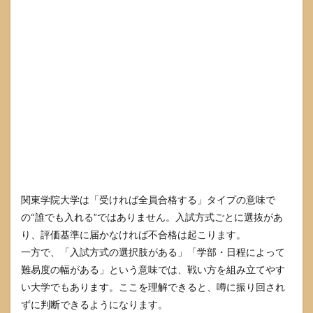
も落
ちる
人が
出る
理由
3.2
学部
差と
方式
差
を“失
敗し
ない
意思
決
関東学院大学は「受ければ全員合格する」タイプの意味で
定”に
の“誰でも入れる”ではありません。入試方式ごとに選抜があ
変え
り、評価基準に届かなければ不合格は起こります。
る
一方で、「入試方式の選択肢がある」「学部・日程によって
4
難易度の幅がある」という意味では、戦い方を組み立てやす
関東
学院
い大学でもあります。ここを理解できると、噂に振り回され
大学
ずに判断できるようになります。
の入