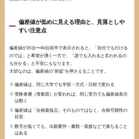
めの
要点
テン
プレ
偏差値が低めに見える理由と、見落としや
6
すい注意点
関東
学院
大学
偏差値が35台〜40台前半で表示されると、「自分でも行ける
に合
のでは」と希望が湧く一方で、「誰でも入れると言われるの
格す
るた
も分かる」と不安にもなります。
めの
大切なのは、偏差値の“前提”を押さえることです。
最終
チェ
偏差値は、同じ大学でも学部・方式・日程で変わる
ック
リス
受験者層（母集団）が変われば、同じ実力でも偏差値表示
ト
は動く
6.1
偏差値は「合格最低点」そのものではなく、合格可能性の
数字
目安
の見
方整
数字が低くても、出願要件・書類・面接などで落ちること
理の
はある
比較