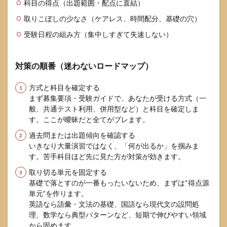
科目の得点（出題範囲・配点に直結）
取りこぼしの少なさ（ケアレス、時間配分、基礎の穴）
受験日程の組み方（集中しすぎて失速しない）
対策の順番（迷わないロードマップ）
方式と科目を確定する
まず募集要項・受験ガイドで、あなたが受ける方式（一
般、共通テスト利用、併用型など）と科目を確定しま
す。ここが曖昧だと全てがブレます。
過去問または出題傾向を確認する
いきなり大量演習ではなく、「何が出るか」を掴みま
す。苦手科目ほど先に見た方が対策が効きます。
取り切る単元を固定する
基礎で落とすのが一番もったいないため、まずは“得点源
単元”を作ります。
英語なら語彙・文法の基礎、国語なら現代文の設問処
理、数学なら典型パターンなど、短期で伸びやすい領域
から固めます。