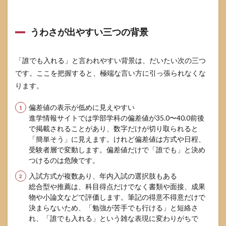
試方
式別
に通
うわさが出やすい三つの背景
り方
を組
み立
「誰でも入れる」と言われやすい背景は、だいたい次の三つ
てる
です。ここを把握すると、極端な言い方に引っ張られなくな
4.1
ります。
総合
型選
抜で
偏差値の表示が低めに見えやすい
評価
進学情報サイトでは学部学科の偏差値が35.0〜40.0前後
され
で掲載されることがあり、数字だけが切り取られると
るこ
「簡単そう」に見えます。けれど偏差値は方式や日程、
と
受験者層で変動します。偏差値だけで「誰でも」と決め
と、
準備
つけるのは危険です。
物の
入試方式が複数あり、年内入試の選択肢もある
作り
総合型や推薦は、科目得点だけでなく書類や面接、成果
方
物や小論文などで評価します。筆記の得意不得意だけで
4.2
決まらないため、「勉強が苦手でも行ける」と短絡さ
学校
れ、「誰でも入れる」という雑な表現に変わりがちで
推薦