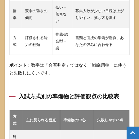
低い＝
倍
競争の強さの
募集人数が少ない日程は上が
落ちな
率
傾向
りやすい。落ち方を潰す
い
推薦/総
方
評価される能
書類と面接の準備が勝負。あ
合型＝
式
力の種類
なたの強みに合わせる
楽
ポイント
：数字は「合否判定」ではなく「戦略調整」に使う
と失敗しにくいです。
入試方式別の準備物と評価観点の比較表
方
主に見られる観点
準備物の中心
失敗しやすい点
式
総