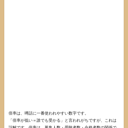
のか
7.2
総合
型と
推薦
は楽
なの
か
7.3
どの
学部
が入
りや
すい
のか
7.4
進学
後に
後悔
倍率は、噂話に一番使われやすい数字です。
しな
「倍率が低い＝誰でも受かる」と言われがちですが、これは
いた
めに
誤解です。倍率は、募集人数・受験者数・合格者数の関係で