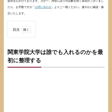
提供を心がけております。万が一、内容に誤りや誤解を招く表現がございまし
たら、お手数ですが「
お問い合わせ
」よりご一報ください。速やかに確認・修
正いたします。
目次
1
関東
学院
大学
関東学院大学は誰でも入れるのかを最
は誰
初に整理する
でも
入れ
るの
かを
最初
に整
理す
る
1.1
うわ
さが