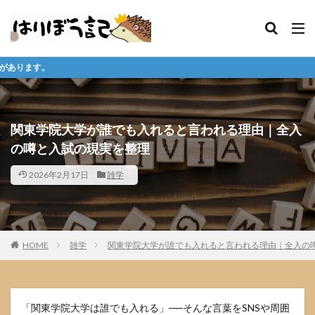
※購入先、ダウ
関東学院大学が誰でも入れると言われる理由｜全入
の噂と入試の現実を整理
2026年2月17日
雑学
HOME
雑学
関東学院大学が誰でも入れると言われる理由｜全入の
「関東学院大学は誰でも入れる」──そんな言葉をSNSや周囲