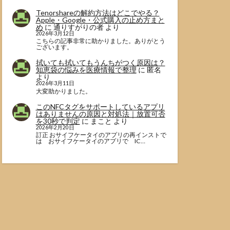
Tenorshareの解約方法はどこでやる？
Apple・Google・公式購入の止め方まと
め
に
通りすがりの者
より
2026年3月12日
こちらの記事非常に助かりました。ありがとう
ございます。
拭いても拭いてもうんちがつく原因は？
知恵袋の悩みを医療情報で整理
に
匿名
より
2026年3月11日
大変助かりました。
このNFCタグをサポートしているアプリ
はありませんの原因と対処法｜放置可否
を30秒で判定
に
まこと
より
2026年2月20日
訂正 おサイフケータイのアプリの再インストで
は おサイフケータイのアプリで IC…