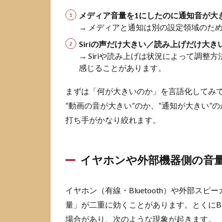
に固
メディア音量を1にしたのに通知音が大
定す
→ メディアと通知は別の設定領域のた
る
Siriの声だけ大きい／読み上げだけ大き
3
イ
→ Siriや読み上げは状況によって調
ヤホン
感じることがあります。
で音量
1でも
大きい
まずは「何が大きいのか」を言語化してみ
時に効
“動画の音が大きい”のか、“通知が大きい”の
く
打ち手がかなり絞れます。
iPhone
設定
3.1
イヤホンや外部機器側の音
ヘッ
ドフ
ォン
イヤホン（有線・Bluetooth）や外部スピ
の安
全性
量」が二重に効くことがあります。とくにBl
で大
場合があり、次のような現象が起きます。