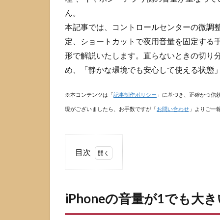
ん。
本記事では、コントロールセンターの微調整
定、ショートカットで夜用音量を固定する
形で解説いたします。直らないときの切り
め、「静かな環境でも安心して使える状態
※本コンテンツは「
記事制作ポリシー
」に基づき、正確かつ信
現がございましたら、お手数ですが「
お問い合わせ
」よりご一
目次
1
iPhone
の音量
iPhoneの音量が1でも
が1で
も大き
いと感