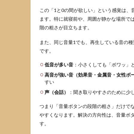
iPhone
の音量
この「1と0の間が欲しい」という感覚は、
を最小
ます。特に就寝前や、周囲が静かな場所で
より下
げる最
階の粗さが目立ちます。
短手順
また、同じ音量1でも、再生している音の
2.1
です。
コン
トロ
ール
低音が多い音
：小さくしても「ボワッ」
セン
高音が強い音（効果音・金属音・女性ボ
ター
すい
で音
量ス
声（会話）
：聞き取りやすさのために少
ライ
ダー
つまり「音量ボタンの段階の粗さ」だけで
を長
押し
やすくなります。解決の方向性は、音量ボタ
して
す。
極小
にす