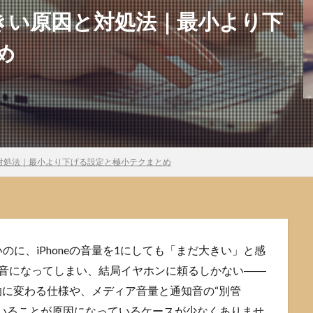
も大きい原因と対処法｜最小より下
め
因と対処法｜最小より下げる設定と極小テクまとめ
に、iPhoneの音量を1にしても「まだ大きい」と感
無音になってしまい、結局イヤホンに頼るしかない――
階的に変わる仕様や、メディア音量と通知音の“別管
いることが原因になっているケースが少なくありませ