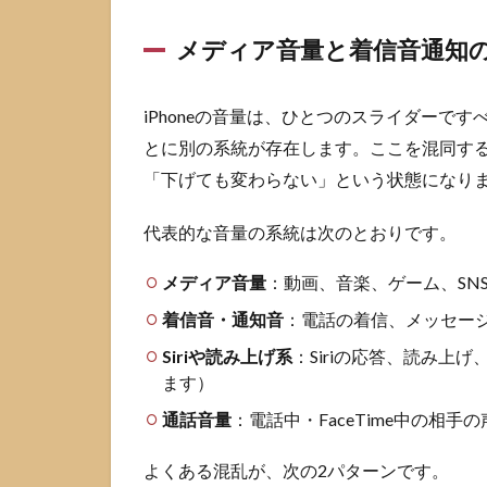
る
メディア音量と着信音通知
2.2
Siriに
音量
iPhoneの音量は、ひとつのスライダーで
をパ
とに別の系統が存在します。ここを混同す
ーセ
ント
「下げても変わらない」という状態になり
指定
して
代表的な音量の系統は次のとおりです。
極小
にす
メディア音量
：動画、音楽、ゲーム、SN
る
着信音・通知音
：電話の着信、メッセー
2.3
ショ
Siriや読み上げ系
：Siriの応答、読み上
ート
ます）
カッ
トで
通話音量
：電話中・FaceTime中の相手の
音量
を1%
よくある混乱が、次の2パターンです。
未満