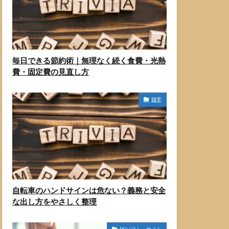
毎日できる節約術｜無理なく続く食費・光熱
費・固定費の見直し方
雑学
自転車のハンドサインは危ない？義務と安全
な出し方をやさしく整理