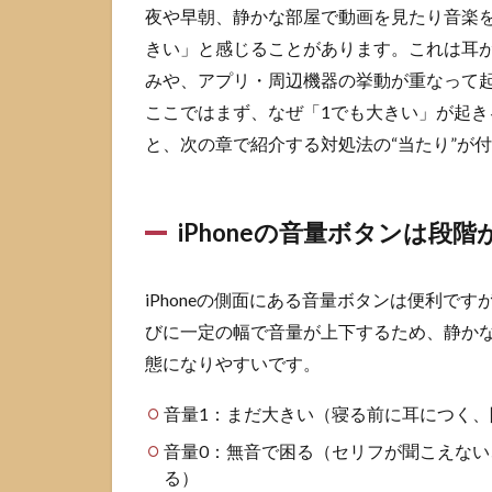
量が
夜や早朝、静かな部屋で動画を見たり音楽
別で
きい」と感じることがあります。これは耳が敏
混同
しや
みや、アプリ・周辺機器の挙動が重なって
すい
ここではまず、なぜ「1でも大きい」が起
1.3
と、次の章で紹介する対処法の“当たり”が
イヤ
ホン
や外
iPhoneの音量ボタンは段
部機
器側
の音
量が
iPhoneの側面にある音量ボタンは便利で
別に
びに一定の幅で音量が上下するため、静かな
効い
態になりやすいです。
てい
るこ
とが
音量1：まだ大きい（寝る前に耳につく
ある
音量0：無音で困る（セリフが聞こえな
2
る）