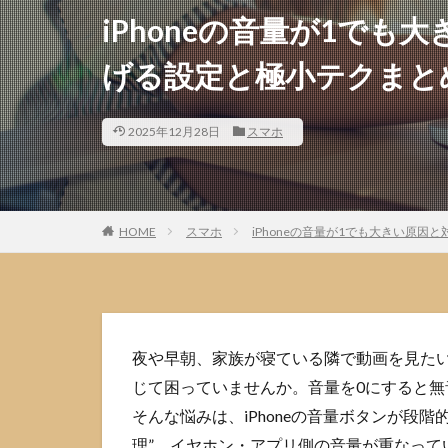
iPhoneの音量が1で
げる設定と極小テクまと
2025年12月28日
スマホ
HOME
スマホ
iPhoneの音量が1でも大きい原
夜や早朝、家族が寝ている隣で動画を見たいの
じて困っていませんか。音量を0にすると
そんな悩みは、iPhoneの音量ボタンが段
理”、イヤホン・アプリ側の音量が重なって