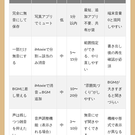
最短、追
完全に無
端末音量
写真アプリ
1分
加アプリ
音にして
低
0と混同
でミュート
以内
不要、共
保存
しやすい
有が楽
範囲指定
書き出し
一部だけ
iMovieで分
ができ
5〜
後の再生
無音にす
割→該当の
中
る、やり
15分
確認が必
る
み消音
直しやす
須
い
BGMが
iMovieで消
“雰囲気づ
BGMに差
10〜
大きすぎ
音→BGM
中
くり”がし
し替える
20分
ると聞き
追加
やすい
づらい
声は残し
無音にせ
音声調整機
機種や形
つつ雑音
3〜
ず聞きや
能（表示さ
中
式で表示
を抑えた
10分
すくでき
れる場合）
が異なる
い
る