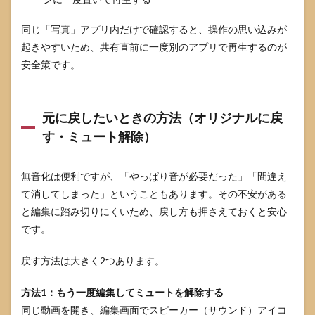
ス
（自
同じ「写真」アプリ内だけで確認すると、操作の思い込みが
動再
起きやすいため、共有直前に一度別のアプリで再生するのが
生・
アプ
安全策です。
リ側
仕
様）
元に戻したいときの方法（オリジナルに戻
4.3
す・ミュート解除）
画面
収録
（画
面録
無音化は便利ですが、「やっぱり音が必要だった」「間違え
画）
て消してしまった」ということもあります。その不安がある
の音
と編集に踏み切りにくいため、戻し方も押さえておくと安心
を消
した
です。
い場
合の
戻す方法は大きく2つあります。
切り
分け
方法1：もう一度編集してミュートを解除する
4.4
同じ動画を開き、編集画面でスピーカー（サウンド）アイコ
チェ