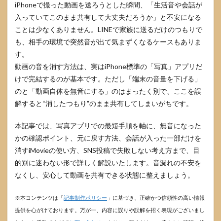
iPhoneで撮った動画を送ろうとした瞬間、「生活音や会話が
入っていてこのまま共有して大丈夫だろうか」と不安になる
ことは少なくありません。LINEで家族に送るだけのつもりで
も、相手の環境で突然音が出て気まずくなるケースもありま
す。
動画の音を消す方法は、実はiPhone標準の「写真」アプリだ
けで完結するのが基本です。ただし「端末の音量を下げる」
のと「動画自体を無音にする」のはまったく別で、ここを誤
解すると“消したつもり”のまま共有してしまいがちです。
本記事では、写真アプリでの最短手順を軸に、無音になった
かの確認ポイント、元に戻す方法、会話が入った一部だけを
消すiMovieの使い方、SNS投稿で失敗しない考え方まで、目
的別に迷わない形で詳しく解説いたします。音漏れの不安を
なくし、安心して動画を共有できる状態に整えましょう。
※本コンテンツは「
記事制作ポリシー
」に基づき、正確かつ信頼性の高い情報
提供を心がけております。万が一、内容に誤りや誤解を招く表現がございまし