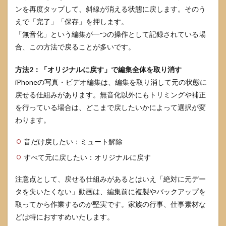
ック
ンを再度タップして、斜線が消える状態に戻します。そのう
リス
えで「完了」「保存」を押します。
ト：
「無音化」という編集が一つの操作として記録されている場
送る
前に
合、この方法で戻ることが多いです。
確認
する
方法2：「オリジナルに戻す」で編集全体を取り消す
こと
iPhoneの写真・ビデオ編集は、編集を取り消して元の状態に
5
戻せる仕組みがあります。無音化以外にもトリミングや補正
iPhone
動画を
を行っている場合は、どこまで戻したいかによって選択が変
無音で
わります。
共有す
るコツ
音だけ戻したい：ミュート解除
5.1
すべて元に戻したい：オリジナルに戻す
LINE、
メー
ル、ク
注意点として、戻せる仕組みがあるとはいえ「絶対に元デー
ラウド
タを失いたくない」動画は、編集前に複製やバックアップを
共有で
取ってから作業するのが堅実です。家族の行事、仕事素材な
の注意
どは特におすすめいたします。
5.2