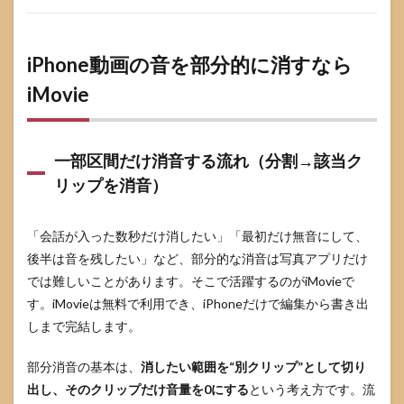
Instagram（ス
トーリー、リ
ール等）での
無音設定の考
iPhone動画の音を部分的に消すなら
え方
iMovie
5.3
プラ
イバ
シー
一部区間だけ消音する流れ（分割→該当ク
配慮
リップを消音）
（会
話・
個人
情報
「会話が入った数秒だけ消したい」「最初だけ無音にして、
が入
後半は音を残したい」など、部分的な消音は写真アプリだけ
った
では難しいことがあります。そこで活躍するのがiMovieで
時の
判
す。iMovieは無料で利用でき、iPhoneだけで編集から書き出
断）
しまで完結します。
6
よく
部分消音の基本は、
消したい範囲を“別クリップ”として切り
ある
出し、そのクリップだけ音量を0にする
という考え方です。流
質問