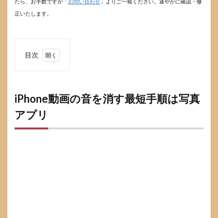
たら、お手数ですが「
お問い合わせ
」よりご一報ください。速やかに確認・修
正いたします。
目次
1
iPhone
動画の
音を消
iPhone動画の音を消す最短手順は写真
す最短
アプリ
手順は
写真ア
プリ
1.1
写真
アプ
リで
無音
化す
る手
順
（3〜