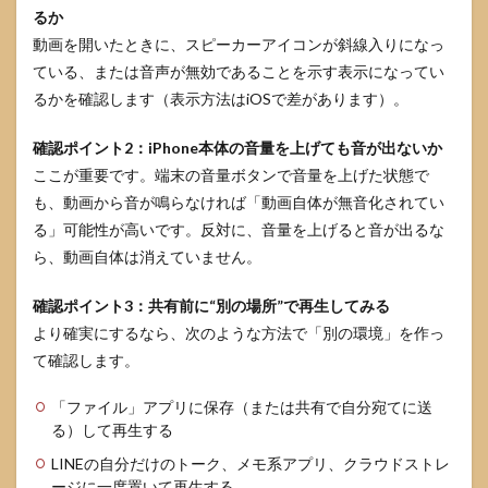
るか
時の対
処
動画を開いたときに、スピーカーアイコンが斜線入りになっ
ている、または音声が無効であることを示す表示になってい
4.1
サウ
るかを確認します（表示方法はiOSで差があります）。
ンド
アイ
確認ポイント2：iPhone本体の音量を上げても音が出ないか
コン
ここが重要です。端末の音量ボタンで音量を上げた状態で
が出
な
も、動画から音が鳴らなければ「動画自体が無音化されてい
い、
る」可能性が高いです。反対に、音量を上げると音が出るな
グレ
ーの
ら、動画自体は消えていません。
意味
確認ポイント3：共有前に“別の場所”で再生してみる
4.2
共有
より確実にするなら、次のような方法で「別の環境」を作っ
先で
て確認します。
音が
復活
「ファイル」アプリに保存（または共有で自分宛てに送
した
よう
る）して再生する
に見
LINEの自分だけのトーク、メモ系アプリ、クラウドストレ
える
ージに一度置いて再生する
ケー