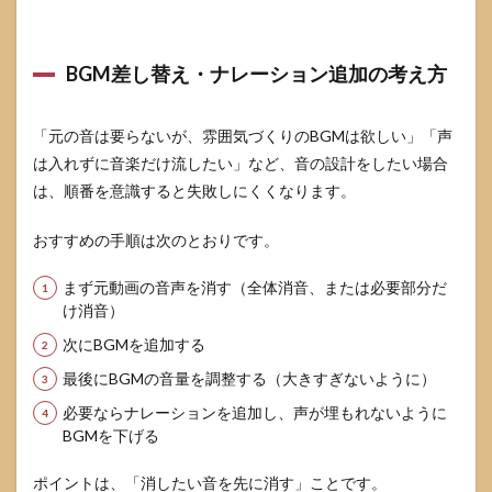
き
る？
6.4
BGM差し替え・ナレーション追加の考え方
無料
でで
き
「元の音は要らないが、雰囲気づくりのBGMは欲しい」「声
る？
アプ
は入れずに音楽だけ流したい」など、音の設計をしたい場合
リは
は、順番を意識すると失敗しにくくなります。
必
要？
おすすめの手順は次のとおりです。
まず元動画の音声を消す（全体消音、または必要部分だ
け消音）
次にBGMを追加する
最後にBGMの音量を調整する（大きすぎないように）
必要ならナレーションを追加し、声が埋もれないように
BGMを下げる
ポイントは、「消したい音を先に消す」ことです。