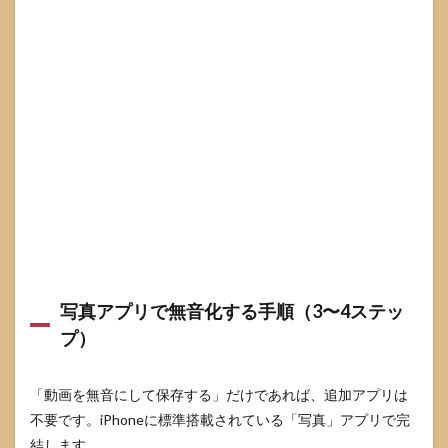
2.3
書き
出し
時の
注意
（画
質・
音ズ
レ・
長
さ）
3
iPhone
動画の
音を消
写真アプリで無音化する手順（3〜4ステッ
す方法
は用途
プ）
で選ぶ
3.1
「動画を無音にして保存する」だけであれば、追加アプリは
全部
消す
不要です。iPhoneに標準搭載されている「写真」アプリで完
（写
結します。