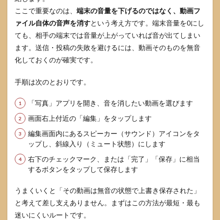
真ア
ここで重要なのは、
端末の音量を下げるのではなく、動画フ
プ
リ）
ァイル自体の音声を消す
という考え方です。端末音量を0にし
ても、相手の端末では音量が上がっていれば音が出てしまい
3.2
一部
消す
ます。送信・投稿の失敗を避けるには、動画そのものを無音
（iMovie）
化しておくのが確実です。
3.3
ノイ
手順は次のとおりです。
ズだ
け減
「写真」アプリを開き、音を消したい動画を選びます
ら
す、
画面右上付近の「編集」をタップします
声を
編集画面内にあるスピーカー（サウンド）アイコンをタ
残す
（オ
ップし、斜線入り（ミュート状態）にします
ーデ
右下のチェックマーク、または「完了」「保存」に相当
ィオ
するボタンをタップして保存します
ミッ
クス
等の
うまくいくと「その動画は無音の状態で上書き保存された」
選択
と考えて差し支えありません。まずはこの方法が最短・最も
肢）
迷いにくいルートです。
3.4