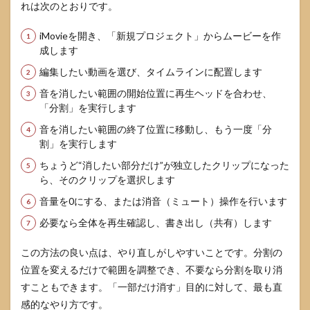
れは次のとおりです。
6.1
消音
iMovieを開き、「新規プロジェクト」からムービーを作
にす
成します
ると
画質
編集したい動画を選び、タイムラインに配置します
は落
ち
音を消したい範囲の開始位置に再生ヘッドを合わせ、
る？
「分割」を実行します
6.2
音を消したい範囲の終了位置に移動し、もう一度「分
元動
割」を実行します
画は
ちょうど“消したい部分だけ”が独立したクリップになった
消え
る？
ら、そのクリップを選択します
戻せ
音量を0にする、または消音（ミュート）操作を行います
る？
必要なら全体を再生確認し、書き出し（共有）します
6.3
一部
だけ
この方法の良い点は、やり直しがしやすいことです。分割の
音を
位置を変えるだけで範囲を調整でき、不要なら分割を取り消
残す
すこともできます。「一部だけ消す」目的に対して、最も直
こと
はで
感的なやり方です。