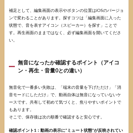
SNS投稿
補足として、編集画面の表示やボタンの位置はiOSのバージョ
時の“ア
プリ側
ンで変わることがあります。探すコツは「編集画面に入った
ミュー
状態で、音を表すアイコン（スピーカー）を探す」ことで
ト”と“動
す。再生画面のままではなく、必ず編集画面を開いてくださ
画自体
の無音
い。
化”の違
い
3.5
無音になったか確認するポイント（アイコ
目的
ン・再生・音量0との違い）
別お
すす
め比
較表
無音化で一番多い失敗は、「端末の音量を下げただけ」「消
音モードにしただけ」で、動画自体は無音になっていないケ
4
iPhone
ースです。共有して初めて気づくと、焦りやすいポイントで
動画の
もあります。
音を消
そこで、保存後は次の順番で確認すると安心です。
したの
に鳴
る・消
確認ポイント1：動画の表示に“ミュート状態”が反映されてい
えない