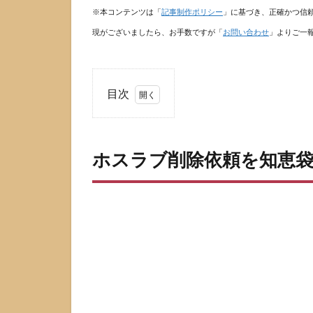
※本コンテンツは「
記事制作ポリシー
」に基づき、正確かつ信
現がございましたら、お手数ですが「
お問い合わせ
」よりご一
目次
1
ホ
ス
ホスラブ削除依頼を知恵
ラ
ブ
削
除
依
頼
を
知
恵
袋
で