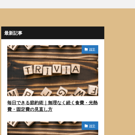
最新記事
雑学
毎日できる節約術｜無理なく続く食費・光熱
費・固定費の見直し方
雑学