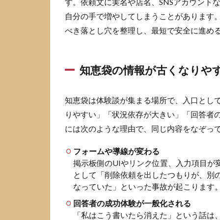
す。依頼文に実名や店名、SNSアカウント
自分の手で増やしてしまうことがあります
1.2
削除
べき落とし穴を整理し、最短で安全に進め
依頼
履歴
が公
知恵袋の情報が古くなりや
開さ
れる
リス
知恵袋は体験談が集まる場所で、入口とし
ク
りやすい」「状況依存が大きい」「回答者
1.3
には次のような理由で、同じ内容をなぞっ
やっ
ては
いけ
フォームや導線が変わる
ない
掲示板側のUIやリンク位置、入力項目が
依頼
として「削除依頼を出したつもりが、別
文の
なっていた」といった事故が起こります
典型
回答者の成功体験が一般化される
2
「私はこう書いたら消えた」という話は
ホ