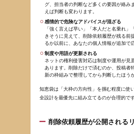
グ、担当者の判断など多くの要因が絡み
ス
えば判断も変わります。
ラ
ブ
感情的で危険なアドバイスが混ざる
削
「強く言えば早い」「本人だと名乗れ」
除
きそうに見えて、削除依頼履歴が残る前
依
るか以前に、あなたの個人情報が追加で
頼
の
制度や用語が更新される
手
ネットの権利侵害対応は制度や運用が見
順
あります。削除だけで済むのか、投稿者
を
新の枠組みで整理してから判断したほう
最
短
で
知恵袋は「大枠の方向性」を掴む程度に使
終
全設計を最優先に組み立てるのが合理的で
わ
ら
せ
る
削除依頼履歴が公開される
流
れ