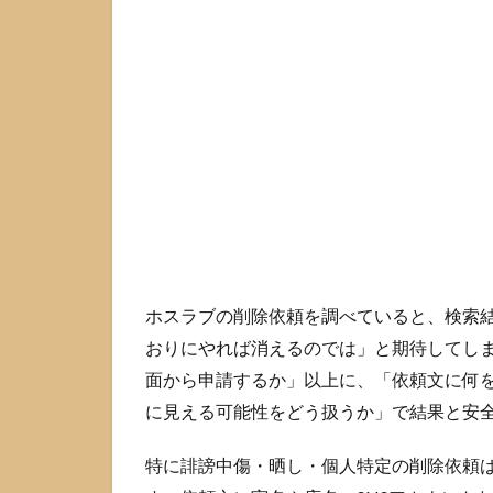
調
べ
る
前
に
知
る
べ
き
注
意
点
1.1
ホスラブの削除依頼を調べていると、検索結果
知恵
おりにやれば消えるのでは」と期待してし
袋の
情報
面から申請するか」以上に、「依頼文に何
が古
に見える可能性をどう扱うか」で結果と安
くな
りや
特に誹謗中傷・晒し・個人特定の削除依頼
すい
理由