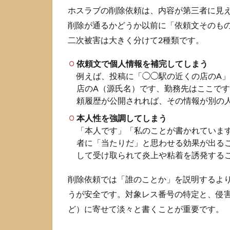
ホスラブの削除依頼は、内容が第三者に見
2.1
削除が通るかどうか以前に「依頼文そのも
削除
依頼
二次被害は大きく分けて2種類です。
フォ
ーム
依頼文で個人情報を補完してしまう
まで
例えば、投稿に「◯◯駅の近くの店のA
の行
店のA（源氏名）です、勤務先はここで
き方
頼履歴が公開されれば、その情報が別の
2.2
本人性を強調してしまう
14桁
「本人です」「私のことが書かれていま
のス
レッ
者に「当たりだ」と思わせる効果が出る
ド番
して受け取られて炎上や粘着を誘発する
号と
レス
削除依頼では「誰のことか」を説明するよ
番号
うが安全です。対象レス番号の特定と、侵
の調
べ方
ど）に寄せて淡々と書くことが重要です。
2.3