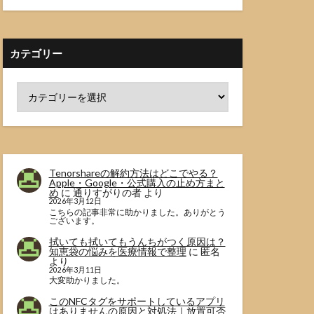
カテゴリー
Tenorshareの解約方法はどこでやる？
Apple・Google・公式購入の止め方まと
め
に
通りすがりの者
より
2026年3月12日
こちらの記事非常に助かりました。ありがとう
ございます。
拭いても拭いてもうんちがつく原因は？
知恵袋の悩みを医療情報で整理
に
匿名
より
2026年3月11日
大変助かりました。
このNFCタグをサポートしているアプリ
はありませんの原因と対処法｜放置可否