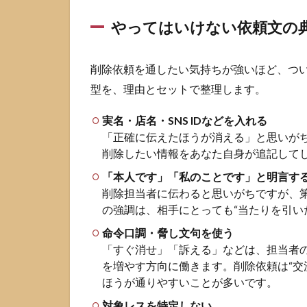
送信
前に
やってはいけない依頼文の
揃え
るべ
き証
削除依頼を通したい気持ちが強いほど、つい
拠
型を、理由とセットで整理します。
3
削
実名・店名・SNS IDなどを入れる
除
「正確に伝えたほうが消える」と思いが
理
削除したい情報をあなた自身が追記して
由
「本人です」「私のことです」と明言す
の
書
削除担当者に伝わると思いがちですが、
き
の強調は、相手にとっても“当たりを引い
方
命令口調・脅し文句を使う
で
「すぐ消せ」「訴える」などは、担当者
結
果
を増やす方向に働きます。削除依頼は“交
が
ほうが通りやすいことが多いです。
変
対象レスを特定しない
わ