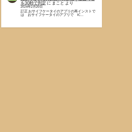
を30秒で判定
に
まこと
より
2026年2月20日
訂正 おサイフケータイのアプリの再インストで
は おサイフケータイのアプリで IC…