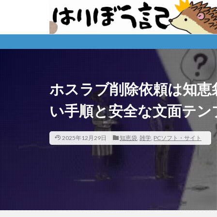
※購
ホスラブ削除依頼は知恵
い手順と安全な文面テン
2025年12月29日
知恵袋
,
雑学
,
PCソフト・サイト