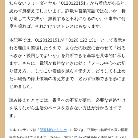
知らないフリーダイヤル「0120122151」から着信があると、
思わず身構えてしまいます。詐欺や営業電話ではないか、折
り返して大丈夫か、無視すると不利になるのか。仕事中に何
度も鳴れば、それだけでストレスにもなります。
本記事では、0120122151が「0120-122-151」として表示さ
れる理由を整理したうえで、あなたの状況に合わせて「出る
べきか・後回しでよいか」を判断できる基準を具体的に示し
ます。さらに、電話が負担なときに効く「メール中心への切
り替え方」、しつこい着信を減らす伝え方、どうしても止め
たい場合の停止依頼の考え方まで、迷わず行動できる形にま
とめました。
読み終えたときには、番号への不安が薄れ、必要な連絡だけ
を取りながら生活のペースを崩さない方法が分かるはずで
す。
※本コンテンツは「
記事制作ポリシー
」に基づき、正確かつ信頼性の高い情報
提供を心がけております。万が一、内容に誤りや誤解を招く表現がございまし