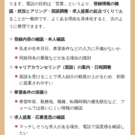
6.1
ります。電話の目的は「営業」というより、
登録情報の確
登録
認・状況ヒアリング・面談調整・求人提案の起点づくり
であ
して
いな
ることが一般的です。よくある理由を具体化すると、次のよ
いの
うに整理できます。
に来
るこ
登録内容の確認・本人確認
とは
ある
氏名や生年月日、希望条件などの入力に不備がないか
か
同姓同名の重複などがある場合の識別
6.2
何度
キャリアカウンセリング（面談）の案内・日程調整
もか
面談を受けることで求人紹介の精度が上がるため、初期
かる
のは
に提案されやすい
なぜ
希望条件の深掘り
か
希望年収、勤務地、職種、転職時期の優先順位など、フ
6.3
ォームでは拾いにくい情報の確認
電話
を止
求人提案・応募意思の確認
めて
も
マッチしそうな求人がある場合、電話で温度感を確認し
doda
たい