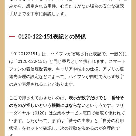
ル中
みから、想定される用件、心当たりがない場合の安全な確認
心へ
手順までを丁寧に解説します。
切り
替え
る依
頼文
0120-122-151表記との関係
4.3
個人
情報
「0120122151」は、ハイフンが省略された表記で、一般的に
の伝
は「0120-122-151」と同じ番号として扱われます。スマート
え方
フォンの着信履歴表示、キャリアや端末の仕様、アプリの連
で注
意す
絡先管理の設定などによって、ハイフンが自動で入らず数字
る点
のみで表示されることがあります。
5
0120122151
ここで押さえておきたいのは、
表示が数字だけでも、番号そ
を着信拒否
のものが怪しいという根拠にはならない
という点です。フリ
する前に知
っておくこ
ーダイヤル（0120）は企業やサービス窓口で幅広く使われて
と
います。したがって、まずは「番号の由来」と「自分の利用
5.1
状況」をセットで確認し、次の行動を決めるのが合理的で
着信
す。