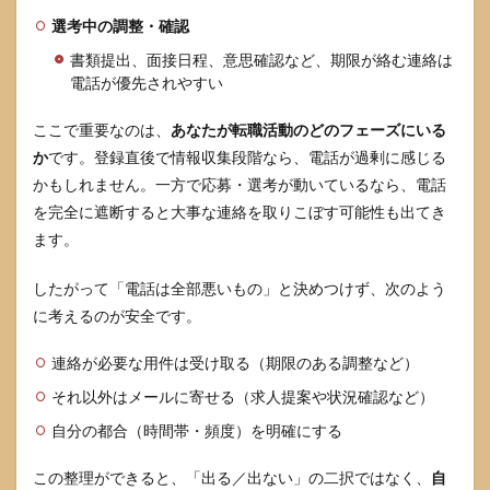
は使
える
選考中の調整・確認
か
書類提出、面接日程、意思確認など、期限が絡む連絡は
電話が優先されやすい
ここで重要なのは、
あなたが転職活動のどのフェーズにいる
か
です。登録直後で情報収集段階なら、電話が過剰に感じる
かもしれません。一方で応募・選考が動いているなら、電話
を完全に遮断すると大事な連絡を取りこぼす可能性も出てき
ます。
したがって「電話は全部悪いもの」と決めつけず、次のよう
に考えるのが安全です。
連絡が必要な用件は受け取る（期限のある調整など）
それ以外はメールに寄せる（求人提案や状況確認など）
自分の都合（時間帯・頻度）を明確にする
この整理ができると、「出る／出ない」の二択ではなく、
自