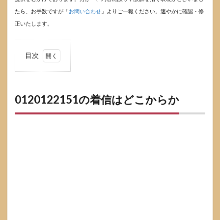
たら、お手数ですが「
お問い合わせ
」よりご一報ください。速やかに確認・修
正いたします。
目次
1
0120122151
の着信はど
こからか
0120122151の着信はどこからか
1.1
0120-
122-
151表
記と
の関
係
1.2
doda
から
連絡
が来