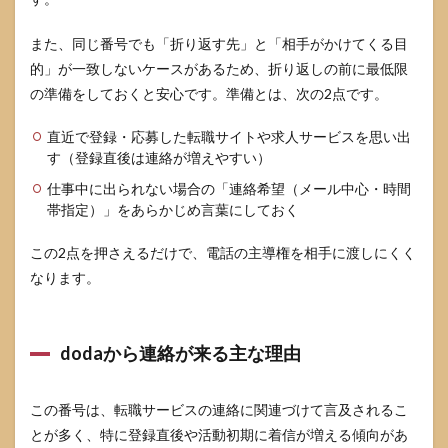
拒否
のメ
また、同じ番号でも「折り返す先」と「相手がかけてくる目
リッ
トと
的」が一致しないケースがあるため、折り返しの前に最低限
デメ
の準備をしておくと安心です。準備とは、次の2点です。
リッ
ト
直近で登録・応募した転職サイトや求人サービスを思い出
5.2
す（登録直後は連絡が増えやすい）
iPhone
仕事中に出られない場合の「連絡希望（メール中心・時間
の着信
拒否手
帯指定）」をあらかじめ言葉にしておく
順
この2点を押さえるだけで、電話の主導権を相手に渡しにくく
5.3
Android
なります。
の着信
拒否手
順
dodaから連絡が来る主な理由
6
0120122151
に関するよ
この番号は、転職サービスの連絡に関連づけて言及されるこ
くある質問
とが多く、特に登録直後や活動初期に着信が増える傾向があ