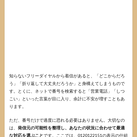
担当
変
更・
サー
ビス
停
止・
退会
の選
択肢
4
0120122151
知らないフリーダイヤルから着信があると、「どこからだろ
に折り返す
ときの話し
う」「折り返して大丈夫だろうか」と身構えてしまうもので
方テンプレ
す。とくに、ネットで番号を検索すると「営業電話」「しつ
4.1
こい」といった言葉が目に入り、余計に不安が増すこともあ
要件
ります。
確認
の質
ただ、番号だけで過度に恐れる必要はありません。大切なの
問例
は、
発信元の可能性を整理し、あなたの状況に合わせて最適
4.2
な対応を選ぶこと
です。ここでは、0120122151の表示の仕組
メー