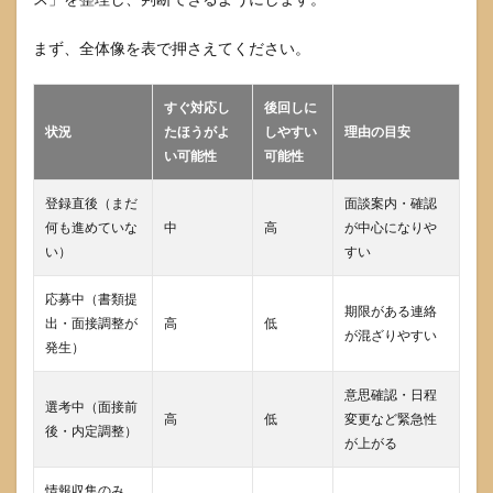
まず、全体像を表で押さえてください。
すぐ対応し
後回しに
状況
たほうがよ
しやすい
理由の目安
い可能性
可能性
登録直後（まだ
面談案内・確認
何も進めていな
中
高
が中心になりや
い）
すい
応募中（書類提
期限がある連絡
出・面接調整が
高
低
が混ざりやすい
発生）
意思確認・日程
選考中（面接前
高
低
変更など緊急性
後・内定調整）
が上がる
情報収集のみ