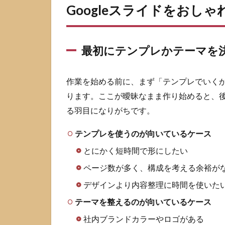
Googleスライドをおし
3.1
ベー
ス色
とア
最初にテンプレかテーマを
クセ
ント
色の
作業を始める前に、まず「テンプレでいく
決め
ります。ここが曖昧なまま作り始めると、
方
る羽目になりがちです。
3.2
コン
テンプレを使うのが向いているケース
トラ
スト
とにかく短時間で形にしたい
で読
ページ数が多く、構成を考える余裕が
める
配色
デザインより内容整理に時間を使いた
にす
る
テーマを整えるのが向いているケース
3.3
社内ブランドカラーやロゴがある