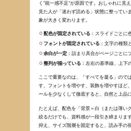
く“統一感不足”が原因です。おしゃれに見
にする
見た人が「迷わず読める」状態に整ってい
作業手
順
象が大きく変わります。
2.1
配色が固定されている
：スライドごとに
最初
にテ
フォントが固定されている
：文字の種類
ンプ
レか
余白が一定
：詰まり具合がページごとに
テー
整列が揃っている
：左右の基準線、上下
マを
決め
ここで重要なのは、「すべてを凝る」ので
る
す、フォントを増やす、装飾を増やすほど
2.2
ールを少なくして徹底すると、自然と上品
テー
マ編
集で
たとえば、配色を「背景＝白（または薄い
配色
絞るだけでも、資料感が一段引き締まりま
とフ
抑え、サイズ階層を固定すると、読み手の
ォン
トを