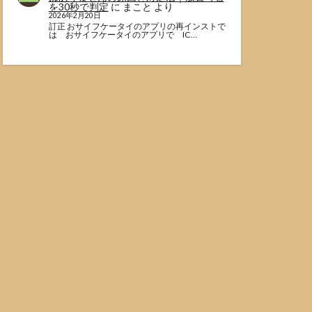
を30秒で判定
に
まこと
より
2026年2月20日
訂正 おサイフケータイのアプリの再インストで
は おサイフケータイのアプリで IC…