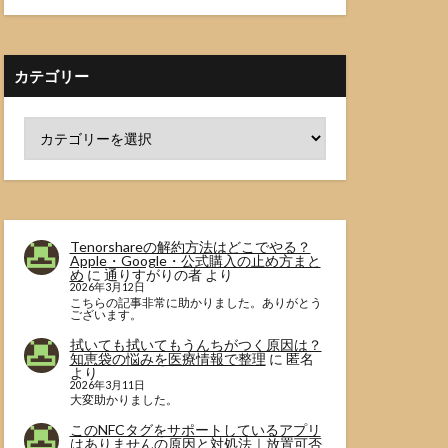
カテゴリー
Tenorshareの解約方法はどこでやる？
Apple・Google・公式購入の止め方まと
め
に
通りすがりの者
より
2026年3月12日
こちらの記事非常に助かりました。ありがとう
ございます。
拭いても拭いてもうんちがつく原因は？
知恵袋の悩みを医療情報で整理
に
匿名
より
2026年3月11日
大変助かりました。
このNFCタグをサポートしているアプリ
はありませんの原因と対処法｜放置可否