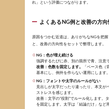
れ」という評価につながります。
一括
で揃
える
よくあるNG例と改善の方向
2.3
余白
と整
原因をつかむ近道は、ありがちなNGを把握
列を
と、改善の方向性をセットで整理します。
ガイ
ドと
NG：色が増え続ける
グリ
ッド
強調するたびに赤、別の箇所で青、注意
で固
改善：色数を固定します。
「ベース色（
定す
基本にし、例外を作らない運用にします
る
NG：フォントや太字のルールがない
2.4
見出しが太字だったり違ったり、本文が
画像
ストレスを感じます。
とア
改善：文字の“役割”でルール化します。
イコ
を固定します。太字は「結論だけ」など
ンで