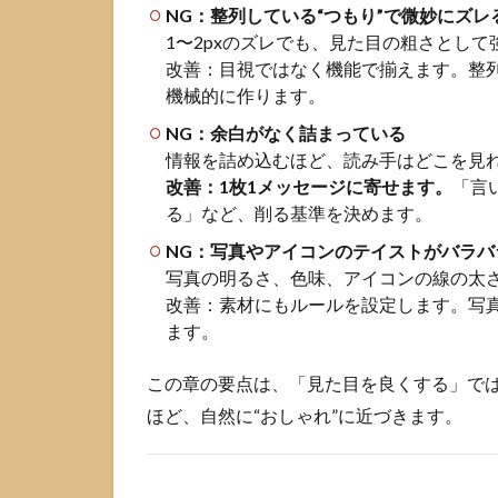
質感
NG：整列している“つもり”で微妙にズレ
を上
1〜2pxのズレでも、見た目の粗さとし
げる
改善：目視ではなく機能で揃えます。整
2.5
機械的に作ります。
仕上
NG：余白がなく詰まっている
げに
情報を詰め込むほど、読み手はどこを見
情報
改善：1枚1メッセージに寄せます。
量を
「言
削っ
る」など、削る基準を決めます。
て視
NG：写真やアイコンのテイストがバラバ
線誘
写真の明るさ、色味、アイコンの線の太
導を
作る
改善：素材にもルールを設定します。写
ます。
3
Google
この章の要点は、「見た目を良くする」で
スライ
ドのお
ほど、自然に“おしゃれ”に近づきます。
しゃれ
配色ル
ール