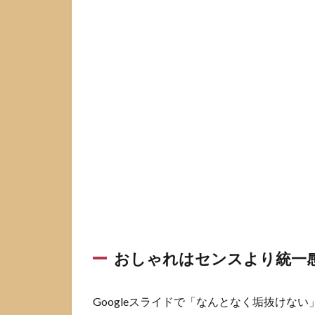
はセ
ンス
より
統一
感で
決ま
る
1.2
よく
ある
NG例
と改
善の
方向
性
2
おしゃれはセンスより統一
Google
スライ
ドをお
Googleスライドで「なんとなく垢抜けな
しゃれ