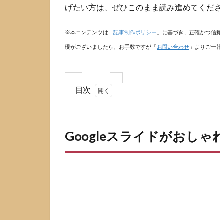
げたい方は、ぜひこのまま読み進めてくだ
※本コンテンツは「
記事制作ポリシー
」に基づき、正確かつ信
現がございましたら、お手数ですが「
お問い合わせ
」よりご一
目次
1
Google
スライ
Googleスライドがおし
ドがお
しゃれ
に見え
ない原
因
1.1
おし
ゃれ