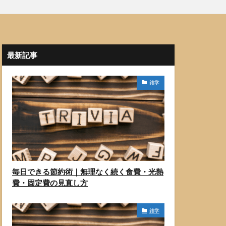
最新記事
雑学
毎日できる節約術｜無理なく続く食費・光熱
費・固定費の見直し方
雑学