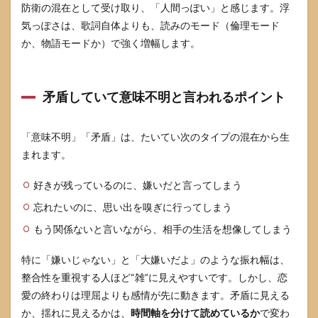
性を
防衛の混在として受け取り、「人間っぽい」と感じます。浮
重視
気っぽさは、歌詞自体よりも、読みのモード（倫理モード
する
か、
か、物語モードか）で強く増幅します。
心理
の揺
れを
重視
矛盾していて意味不明と言われるポイント
する
か
「意味不明」「矛盾」は、たいてい次のタイプの混在から生
6.2
まれます。
倫理
観の
当て
好きが残っているのに、嫌いだと言ってしまう
方で
忘れたいのに、思い出を嗅ぎに行ってしまう
印象
が変
もう関係ないと言いながら、相手の生活を想像してしまう
わる
6.3
特に「嫌いじゃない」と「大嫌いだよ」のような振れ幅は、
体験
整合性を重視する人ほど“雑”に見えやすいです。しかし、恋
距離
愛の終わりは理屈よりも感情が先に動きます。矛盾に見える
（あ
なた
か、揺れに見えるかは、
時間軸を分けて読めているか
で変わ