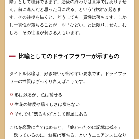
階」として理解できます。恋愛の終わりは直線ではありませ
すか
ん。前に進んだと思った日に戻る、という“往復”が起きま
9.5
す。その往復を描くと、どうしても一貫性は落ちます。しか
「ひ
ど
し一貫性が落ちることが、即「ひどい」とは限りません。む
い」
しろ、その往復が刺さる人もいます。
と感
じる
のは
自分
比喩としてのドライフラワーが示すもの
が性
格悪
いか
タイトル比喩は、好き嫌いが出やすい要素です。ドライフラ
らで
すか
ワーの性質はざっくり言えばこうです。
10
形は残るが、色は褪せる
参考
にし
生花の鮮度や瑞々しさは戻らない
た情
報源
それでも“残るもの”として部屋にある
これを恋愛に当てはめると、「終わったのに記憶は残る」
「残っているのに、鮮度は落ちる」というニュアンスになり