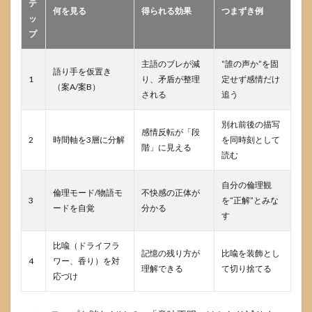
テ
何を見る
得られる効果
つまずき例
ッ
プ
主語のブレが減
“誰の声か”を固
語り手を仮置き
1
り、矛盾が整理
定せず感情だけ
（案A/案B）
される
追う
別れ前後の描写
感情反転が「段
2
時間軸を3層に分解
を同時刻として
階」に見える
読む
自分の倫理観
倫理モード/物語モ
不快感の正体が
3
を“正解”とみな
ードを自覚
分かる
す
比喩（ドライフラ
記憶の残り方が
比喩を装飾とし
4
ワー、香り）を対
理解できる
て切り捨てる
応づけ