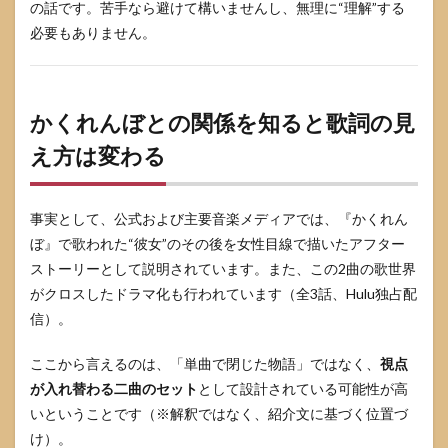
の話です。苦手なら避けて構いませんし、無理に“理解”する
必要もありません。
かくれんぼとの関係を知ると歌詞の見
え方は変わる
事実として、公式および主要音楽メディアでは、『かくれん
ぼ』で歌われた“彼女”のその後を女性目線で描いたアフター
ストーリーとして説明されています。また、この2曲の歌世界
がクロスしたドラマ化も行われています（全3話、Hulu独占配
信）。
ここから言えるのは、「単曲で閉じた物語」ではなく、
視点
が入れ替わる二曲のセット
として設計されている可能性が高
いということです（※解釈ではなく、紹介文に基づく位置づ
け）。