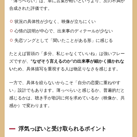
「薄っぺらい」は、単に言葉が軽いというより、次の不満が
手順
合成された評価です。
をス
テッ
プで
状況の具体性が少なく、映像が立ちにくい
示す
心情の説明が中心で、出来事のディテールが少ない
4.1
失恋ソングとして「聞いたことがある形」に感じる
読み
解き
ステ
たとえば冒頭の「多分、私じゃなくていいね」は強いフレー
ップ
ズですが、
“なぜそう言えるのか”の出来事が細かく描かれな
表
い
ため、具体描写を重視する人は物足りなさを感じます。
5
ひど
一方で、具体を絞らないからこそ「自分の恋愛に重ねやす
いと
い」設計でもあります。薄っぺらいと感じるか、普遍的だと
感じ
やす
感じるかは、聴き手が歌詞に何を求めているか（映像か、共
いフ
感か）で変わります。
レー
ズを
どう
読む
浮気っぽいと受け取られるポイント
か