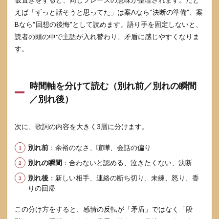
が矛
えば「ずっと話そうと思ってた」は案Aなら“決断の準備”、案
盾し
てい
Bなら“回想の後悔”として読めます。語り手を固定しないと、
るの
読者の頭の中で主語が入れ替わり、矛盾に感じやすくなりま
は意
す。
図で
すか
9.3
かく
時間軸を分けて読む（別れ前／別れの瞬間
れん
／別れ後）
ぼを
先に
聴く
次に、歌詞の内容を大きく3層に分けます。
べき
です
か
別れ前
：余裕のなさ、喧嘩、会話の偏り
9.4
別れの瞬間
：合わないと認める、泣きたくない、決断
公式
別れ後
：新しい相手、連絡の断ち切り、未練、怒り、香
に歌
詞の
りの回帰
解説
はあ
この分け方をすると、感情の反転が「矛盾」ではなく「段
りま