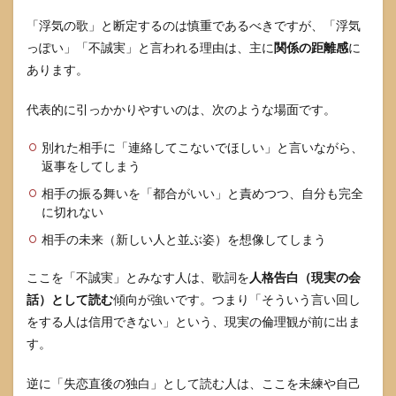
5.1
フレ
「浮気の歌」と断定するのは慎重であるべきですが、「浮気
ーズ
っぽい」「不誠実」と言われる理由は、主に
関係の距離感
に
解釈
あります。
マト
リク
ス
代表的に引っかかりやすいのは、次のような場面です。
6
別れた相手に「連絡してこないでほしい」と言いながら、
ドラ
イフ
返事をしてしまう
ラワ
相手の振る舞いを「都合がいい」と責めつつ、自分も完全
ーの
に切れない
歌詞
がひ
相手の未来（新しい人と並ぶ姿）を想像してしまう
どい
かど
うか
ここを「不誠実」とみなす人は、歌詞を
人格告白（現実の会
を分
話）として読む
傾向が強いです。つまり「そういう言い回し
ける
をする人は信用できない」という、現実の倫理観が前に出ま
評価
軸
す。
6.1
逆に「失恋直後の独白」として読む人は、ここを未練や自己
整合