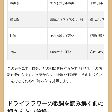
誠実さ
近づき方が不誠実
未練と自己防衛
じた
とき
の付
き合
整合性
感情がコロコロ変わり雑
揺れがリアル
い方
8.1
診
比喩
それっぽくて寒い
記憶が残る痛み
断：
あな
たは
後味
執着が残り不快
忘れられない切
どの
タイ
プで
引っ
この表を見て、自分がどの列に共感するかで「ひどい」の内
かか
訳が分かります。次章からは、矛盾や不誠実に見えるポイン
って
いる
トをほどくための“読み方”を提示します。
か
8.2
もう
ドライフラワーの歌詞を読み解く前に
一度
だけ
押さえたい前提
試す