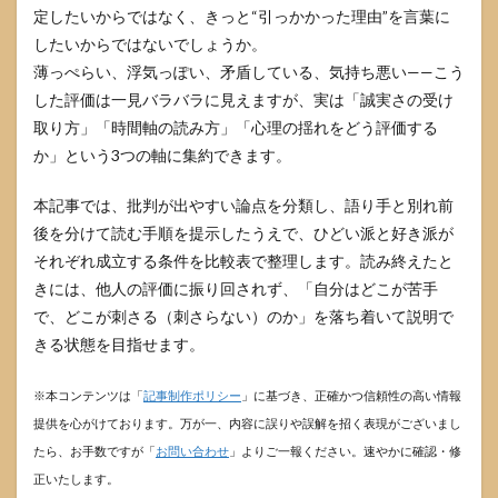
定したいからではなく、きっと“引っかかった理由”を言葉に
したいからではないでしょうか。
薄っぺらい、浮気っぽい、矛盾している、気持ち悪い——こう
した評価は一見バラバラに見えますが、実は「誠実さの受け
取り方」「時間軸の読み方」「心理の揺れをどう評価する
か」という3つの軸に集約できます。
本記事では、批判が出やすい論点を分類し、語り手と別れ前
後を分けて読む手順を提示したうえで、ひどい派と好き派が
それぞれ成立する条件を比較表で整理します。読み終えたと
きには、他人の評価に振り回されず、「自分はどこが苦手
で、どこが刺さる（刺さらない）のか」を落ち着いて説明で
きる状態を目指せます。
※本コンテンツは「
記事制作ポリシー
」に基づき、正確かつ信頼性の高い情報
提供を心がけております。万が一、内容に誤りや誤解を招く表現がございまし
たら、お手数ですが「
お問い合わせ
」よりご一報ください。速やかに確認・修
正いたします。