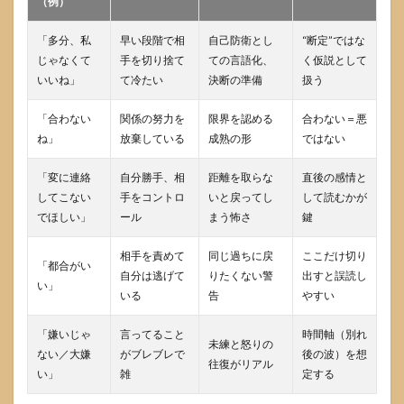
（例）
「多分、私
早い段階で相
自己防衛とし
“断定”ではな
じゃなくて
手を切り捨て
ての言語化、
く仮説として
いいね」
て冷たい
決断の準備
扱う
「合わない
関係の努力を
限界を認める
合わない＝悪
ね」
放棄している
成熟の形
ではない
「変に連絡
自分勝手、相
距離を取らな
直後の感情と
してこない
手をコントロ
いと戻ってし
して読むかが
でほしい」
ール
まう怖さ
鍵
相手を責めて
同じ過ちに戻
ここだけ切り
「都合がい
自分は逃げて
りたくない警
出すと誤読し
い」
いる
告
やすい
「嫌いじゃ
言ってること
時間軸（別れ
未練と怒りの
ない／大嫌
がブレブレで
後の波）を想
往復がリアル
い」
雑
定する