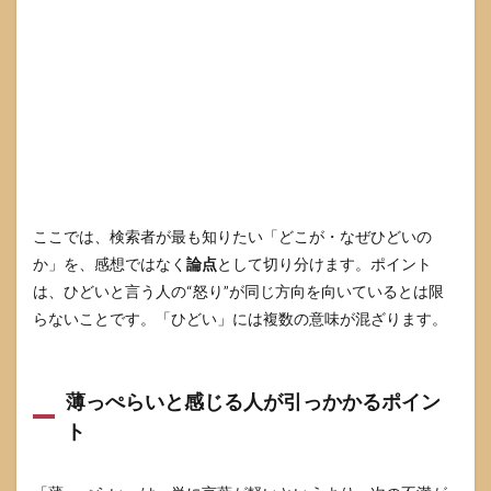
て読
む
（別
れ前
／別
れの
瞬間
／別
れ
後）
3.3
ここでは、検索者が最も知りたい「どこが・なぜひどいの
比喩
か」を、感想ではなく
論点
として切り分けます。ポイント
とし
ての
は、ひどいと言う人の“怒り”が同じ方向を向いているとは限
ドラ
らないことです。「ひどい」には複数の意味が混ざります。
イフ
ラワ
ーが
示す
薄っぺらいと感じる人が引っかかるポイン
もの
ト
4
読み
解き