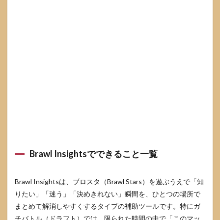
と使
用率
ラン
キン
グの
使い
分け
4
Brawl
Insights
で戦績
分析を
伸びに
変える
4.1
よく
Brawl Insightsでできること一覧
使う
キャ
ラ・
Brawl Insightsは、ブロスタ（Brawl Stars）を遊ぶうえで「知
組む
味方
りたい」「迷う」「決めきれない」瞬間を、ひとつの場所で
の傾
まとめて解消しやすくするタイプの補助ツールです。特にガ
向を
チバトル（ドラフト）では、限られた時間の中で「このマッ
読む