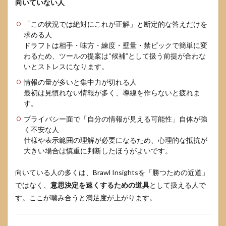
向いていない人
現実
的な
対処
「この状況では絶対にこれが正解」と断定的な答えだけを
求める人
7
ドラフトは相手・味方・練度・壁量・禁ピックで簡単に変
Brawl
わるため、ツールの提案は“候補”として扱う前提が合わな
Insights
いとストレスになります。
と他ツ
ールの
情報の量が多いと集中力が切れる人
比較
最初は見慣れない情報が多く、導線を作らないと疲れま
7.1
す。
Brawl
プライバシー面で「自分の情報が見える可能性」自体が強
Insights
と
く不安な人
Brawl
仕様や表示範囲の理解が必要になるため、心理的な抵抗が
Status
大きい場合は慎重に判断したほうがよいです。
の違い
の考え
向いている人の多くは、Brawl Insightsを「勝つための近道」
方
ではなく、
意思決定を速くするための道具
として扱える人で
7.2
す。ここが噛み合うと満足度が上がります。
Brawl
Insights
と