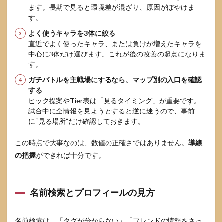
ます。長期で見ると環境差が混ざり、原因がぼやけま
ちや
す。
育成
状況
よく使うキャラを3体に絞る
を考
直近でよく使ったキャラ、または負けが増えたキャラを
慮す
る？
中心に3体だけ選びます。これが後の改善の起点になりま
す。
8.2
スマ
ガチバトルを主戦場にするなら、マップ別の入口を確認
ホ1台
する
でも
ピック提案やTier表は「見るタイミング」が重要です。
ガチ
試合中に全情報を見ようとすると逆に迷うので、事前
バト
に“見る場所”だけ確認しておきます。
ル中
に参
照で
この時点で大事なのは、数値の正確さではありません。
導線
き
の把握
ができれば十分です。
る？
8.3
更新
名前検索とプロフィールの見方
頻度
はど
れく
名前検索は、「タグが分からない」「フレンドの情報をさっ
ら