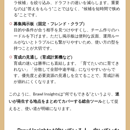
ラ候補」を絞り込み、ドラフトの迷いを減らします。重要
を安全
なのは“答えをもらう”ことではなく、“候補を短時間で狭め
に使う
る”ことです。
5.1
募集掲示板（固定・フレンド・クラブ）
募集
条件
目的や条件が合う相手を見つけやすくし、チーム作りのハ
の作
ードルを下げます。ただし掲示板は便利な反面、運用ルー
り方
ルがないとトラブルにも繋がりやすいため、使い方の型を
と地
持つことが大切です。
雷回
避
育成の見通し（育成計算機など）
育成の迷いは勝率にも直結します。「育てたいのに育てき
5.2
れない」「分散して全部中途半端」になりやすいからで
トラ
す。優先度と必要資源の見通しを立てることで、育成計画
ブル
を避
が崩れにくくなります。
ける
ため
このように、Brawl Insightsは“何でもできる”というより、
迷
の運
いが発生する地点をまとめてカバーする総合ツール
として捉
用ル
ール
えると、使い道が明確になります。
6
Brawl
Insights