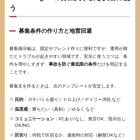
う
募集条件の作り方と地雷回避
募集掲示板は、固定やフレンド作りに便利ですが、運用が雑
だとトラブルが起きやすい領域です。安全に使うコツは、条
件を増やしすぎず、
事故を防ぐ最低限の条件
だけを明記する
ことです。
募集文を作るときは、次のテンプレートが安定します。
目的
：ガチバトル盛り／トロ上げ／デイリー消化 など
温度感
：勝ちたい（真剣）／ゆるく など
コミュニケーション
：VCあり/なし、無言OK、指示出し
OK/NG
区切り
：何戦で区切るか、連敗時の対応（解散OKなど）