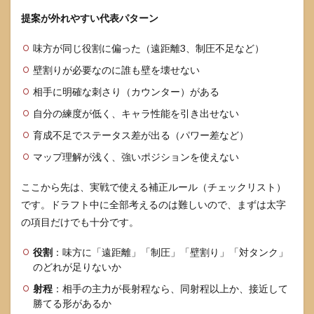
提案が外れやすい代表パターン
味方が同じ役割に偏った（遠距離3、制圧不足など）
壁割りが必要なのに誰も壁を壊せない
相手に明確な刺さり（カウンター）がある
自分の練度が低く、キャラ性能を引き出せない
育成不足でステータス差が出る（パワー差など）
マップ理解が浅く、強いポジションを使えない
ここから先は、実戦で使える補正ルール（チェックリスト）
です。ドラフト中に全部考えるのは難しいので、まずは太字
の項目だけでも十分です。
役割
：味方に「遠距離」「制圧」「壁割り」「対タンク」
のどれが足りないか
射程
：相手の主力が長射程なら、同射程以上か、接近して
勝てる形があるか