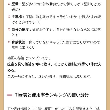
壁量
：壁が多いのに射線勝負だけで勝てるか（壁割りが必
要か）
主導権
：序盤に前を取れるキャラがいるか（押し込まれ続
けると負けやすい）
自分の練度
：提案上位でも、自分が扱えないなら次点に落
とす
育成状況
：育っていないキャラは“理想”になりやすいので
無理に出さない
補正の結論はシンプルです。
提案を見て候補を3体に絞り、そこから役割と相手で1体に決
める
。
この手順にすると、迷いが減り、時間切れも減ります。
Tier表と使用率ランキングの使い分け
Tier表は情報として強い反面、使いどころを間違えると「結