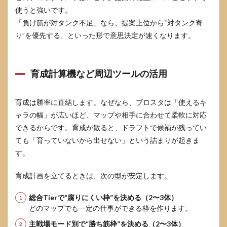
使うと強いです。
「負け筋が対タンク不足」なら、提案上位から“対タンク寄
り”を優先する、といった形で意思決定が速くなります。
育成計算機など周辺ツールの活用
育成は勝率に直結します。なぜなら、ブロスタは「使えるキ
ャラの幅」が広いほど、マップや相手に合わせて柔軟に対応
できるからです。育成が散ると、ドラフトで候補が残ってい
ても「育っていないから出せない」という詰まりが起きま
す。
育成計画を立てるときは、次の型が安定します。
総合Tierで“腐りにくい枠”を決める（2〜3体）
どのマップでも一定の仕事ができる枠を作ります。
主戦場モード別で“勝ち筋枠”を決める（2〜3体）