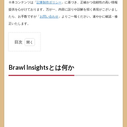
※本コンテンツは「
記事制作ポリシー
」に基づき、正確かつ信頼性の高い情報
提供を心がけております。万が一、内容に誤りや誤解を招く表現がございまし
たら、お手数ですが「
お問い合わせ
」よりご一報ください。速やかに確認・修
正いたします。
目次
1
Brawl
Insights
とは何
Brawl Insightsとは何か
か
1.1
Brawl
Insights
ででき
ること
一覧
1.2
Brawl
Insights