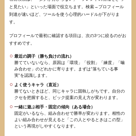
い？
と見たい」といった場面で役立ちます。検索→プロフィール
到達が速いほど、ツールを使う心理的ハードルが下がりま
9
Brawl
す。
Insights
を使い
プロフィールで最初に確認する項目は、次の3つに絞るのがお
こなす
ための
すすめです。
まとめ
最近の調子（勝ち負けの流れ）
9.1
勝てていないなら、原因は「環境」「役割」「練度」「噛
今日
み合わせ」のどれかに寄ります。まずは“落ちている事
から
やる
実”を認識します。
こと3
よく使うキャラ（直近）
つ
勝てないときほど、同じキャラに固執しがちです。自分の
9.2
クセを把握すると、ピック提案の見え方が変わります。
環境
一緒に遊ぶ相手・固定の傾向（ある場合）
変化
時の
固定がいるなら、組み合わせで勝率が変わります。相性の
見直
よい組み合わせが見えると「この人とやるときはこの型」
しポ
という再現がしやすくなります。
イン
ト