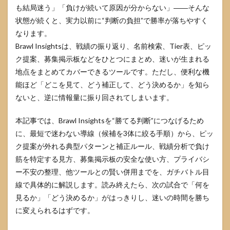
も結局迷う」「負けが続いて原因が分からない」――そんな
状態が続くと、実力以前に“判断の負担”で勝率が落ちやすく
なります。
Brawl Insightsは、戦績の振り返り、名前検索、Tier表、ピッ
ク提案、募集掲示板などをひとつにまとめ、迷いが生まれる
地点をまとめてカバーできるツールです。ただし、便利な機
能ほど「どこを見て、どう補正して、どう決めるか」を知ら
ないと、逆に情報量に振り回されてしまいます。
本記事では、Brawl Insightsを“勝てる判断”につなげるため
に、最短で迷わない導線（候補を3体に絞る手順）から、ピッ
ク提案が外れる典型パターンと補正ルール、戦績分析で負け
筋を特定する見方、募集掲示板の安全な使い方、プライバシ
ー不安の整理、他ツールとの賢い併用までを、ガチバトル目
線で具体的に解説します。読み終えたら、次の試合で「何を
見るか」「どう決めるか」がはっきりし、迷いの時間を勝ち
に変えられるはずです。