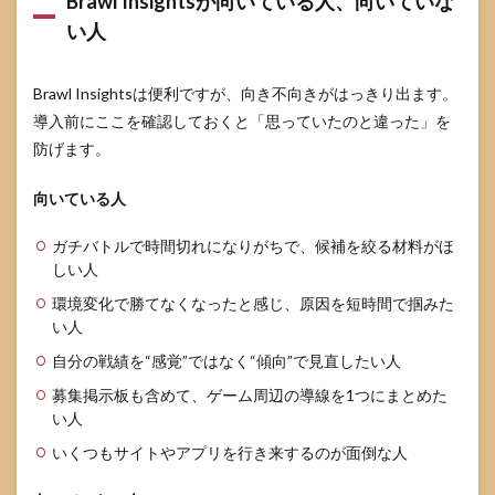
Brawl Insightsが向いている人、向いていな
の安全
い人
性とプ
ライバ
シー不
安の整
Brawl Insightsは便利ですが、向き不向きがはっきり出ます。
理
導入前にここを確認しておくと「思っていたのと違った」を
6.1
防げます。
どん
な情
向いている人
報が
見え
ガチバトルで時間切れになりがちで、候補を絞る材料がほ
るの
か
しい人
（不
環境変化で勝てなくなったと感じ、原因を短時間で掴みた
安の
い人
正
体）
自分の戦績を“感覚”ではなく“傾向”で見直したい人
6.2
募集掲示板も含めて、ゲーム周辺の導線を1つにまとめた
見ら
い人
れた
くな
いくつもサイトやアプリを行き来するのが面倒な人
い場
合の