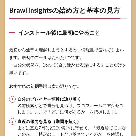
Brawlify
等の統
Brawl Insightsの始め方と基本の見方
計サイ
トの住
み分け
インストール後に最初にやること
7.3
併用
する
最初から全部を理解しようとすると、情報量で疲れてしまい
なら
この
ます。最初のゴールはたった1つです。
パタ
「自分の状況を、次の1試合に活かせる形にする」ことだけを
ーン
狙います。
8
Brawl
おすすめの初期手順は次の通りです。
Insights
のよく
ある質
自分のプレイヤー情報に辿り着く
問
名前検索などで自分を見つけ、プロフィールにアクセス
します。ここで「どこに何があるか」を把握します。
8.1
ピッ
直近の傾向を見る（期間を短く）
ク提
まずは直近7日など短い期間に寄せて、「最近勝てていな
案は
いのか」「特定のモードだけ落ちているのか」を確認し
手持