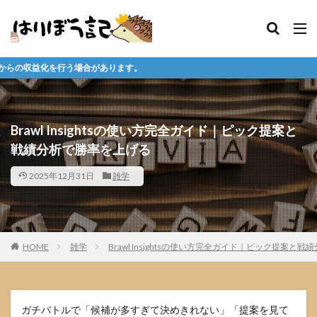
あります。
Brawl Insightsの使い方完全ガイド｜ピック提案と
戦績分析で勝率を上げる
2025年12月31日
雑学
HOME
雑学
Brawl Insightsの使い方完全ガイド｜ピック提案と
ガチバトルで「候補が多すぎて決めきれない」「提案を見て