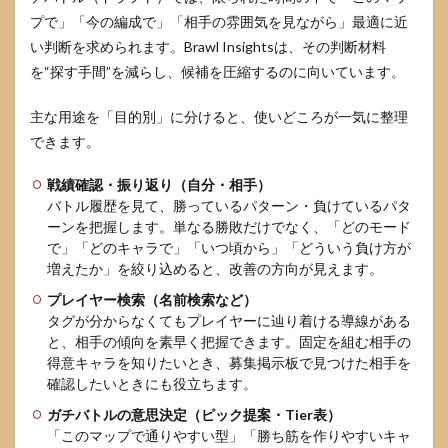
プで」「今の編成で」「相手の雰囲気を見ながら」最適に近
4.2
い判断を求められます。Brawl Insightsは、その判断材料
負け
筋の
を“探す手間”を減らし、候補を圧縮するのに向いています。
特定
チェ
主な用途を「目的別」に分けると、使いどころが一気に整理
ック
できます。
リス
ト
戦績確認・振り返り（自分・相手）
4.3
バトル履歴を見て、勝っているパターン・負けているパタ
育成
ーンを把握します。単なる勝敗だけでなく、「どのモード
計算
で」「どのキャラで」「いつ頃から」「どういう負け方が
機な
ど周
増えたか」を絞り込めると、改善の方向が見えます。
辺ツ
プレイヤー検索（名前検索など）
ール
の活
タグが分からなくてもプレイヤーに辿り着ける導線がある
用
と、相手の傾向を素早く把握できます。固定を組む相手の
得意キャラを知りたいとき、募集掲示板で見つけた相手を
5
確認したいときにも役立ちます。
Brawl
Insights
ガチバトルの意思決定（ピック提案・Tier表）
の募集
「このマップで通りやすい型」「勝ち筋を作りやすいキャ
掲示板