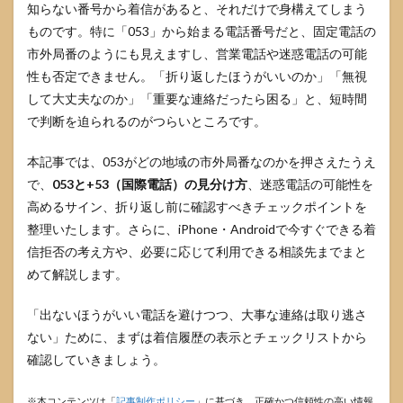
知らない番号から着信があると、それだけで身構えてしまう
ものです。特に「053」から始まる電話番号だと、固定電話の
市外局番のようにも見えますし、営業電話や迷惑電話の可能
性も否定できません。「折り返したほうがいいのか」「無視
して大丈夫なのか」「重要な連絡だったら困る」と、短時間
で判断を迫られるのがつらいところです。
本記事では、053がどの地域の市外局番なのかを押さえたうえ
で、
053と+53（国際電話）の見分け方
、迷惑電話の可能性を
高めるサイン、折り返し前に確認すべきチェックポイントを
整理いたします。さらに、iPhone・Androidで今すぐできる着
信拒否の考え方や、必要に応じて利用できる相談先までまと
めて解説します。
「出ないほうがいい電話を避けつつ、大事な連絡は取り逃さ
ない」ために、まずは着信履歴の表示とチェックリストから
確認していきましょう。
※本コンテンツは「
記事制作ポリシー
」に基づき、正確かつ信頼性の高い情報