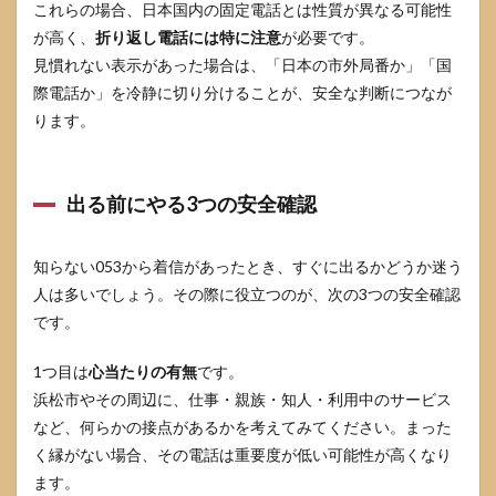
これらの場合、日本国内の固定電話とは性質が異なる可能性
も確
が高く、
折り返し電話には特に注意
が必要です。
認す
る
見慣れない表示があった場合は、「日本の市外局番か」「国
際電話か」を冷静に切り分けることが、安全な判断につなが
5.4
相談
ります。
先の
使い
分け
表
出る前にやる3つの安全確認
6
053
知らない053から着信があったとき、すぐに出るかどうか迷う
の電
人は多いでしょう。その際に役立つのが、次の3つの安全確認
話番
号を
です。
仕事
で使
1つ目は
心当たりの有無
です。
う場
合の
浜松市やその周辺に、仕事・親族・知人・利用中のサービス
基礎
など、何らかの接点があるかを考えてみてください。まった
知識
く縁がない場合、その電話は重要度が低い可能性が高くなり
6.1
ます。
053番