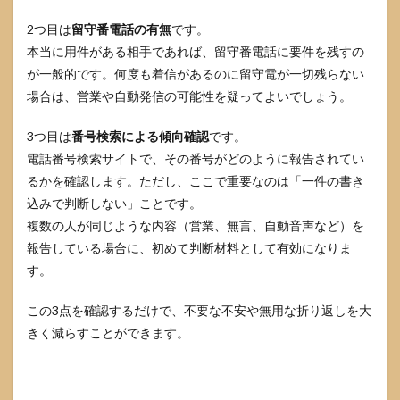
号の
性質
2つ目は
留守番電話の有無
です。
本当に用件がある相手であれば、留守番電話に要件を残すの
6.2
が一般的です。何度も着信があるのに留守電が一切残らない
取
得・
場合は、営業や自動発信の可能性を疑ってよいでしょう。
利用
の代
3つ目は
番号検索による傾向確認
です。
表パ
ター
電話番号検索サイトで、その番号がどのように報告されてい
ン
るかを確認します。ただし、ここで重要なのは「一件の書き
6.3
込みで判断しない」ことです。
メリ
複数の人が同じような内容（営業、無言、自動音声など）を
ット
報告している場合に、初めて判断材料として有効になりま
と注
意点
す。
この3点を確認するだけで、不要な不安や無用な折り返しを大
きく減らすことができます。