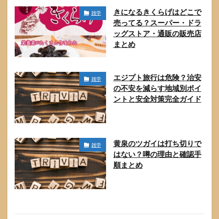
きになるきくらげはどこで
雑学
売ってる？スーパー・ドラ
ッグストア・通販の販売店
まとめ
エジプト旅行は危険？治安
雑学
の不安を減らす地域別ポイ
ントと安全対策完全ガイド
黄泉のツガイは打ち切りで
雑学
はない？噂の理由と確認手
順まとめ