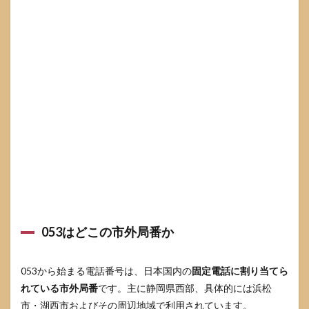
言っ
ては
いけ
ない
情報
とNG
行動
3.2
通話
後に
やる
こと
4
iPhone
と
Android
ででき
053はどこの市外局番か
る着信
拒否と
迷惑電
053から始まる電話番号は、日本国内の
固定電話に割り当てら
話対策
れている市外局番
です。主に静岡県西部、具体的には浜松
4.1
市・湖西市およびその周辺地域で利用されています。