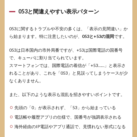
の目
安
053と間違えやすい表示パターン
5.1
警察
相談
053に関するトラブルや不安の多くは、「表示の見間違い」か
#9110
ら始まります。特に注意したいのが、
053と+53の混同
です。
を使
う場
053は日本国内の市外局番ですが、+53は国際電話の国番号
面
で、キューバに割り当てられています。
5.2
スマートフォンでは、国際電話の着信が「+53……」と表示さ
消費
者ホ
れることがあり、これを「053」と見誤ってしまうケースが少
ット
なくありません。
ライ
ン188
を使
また、以下のような表示も混乱を招きやすいポイントです。
う場
面
先頭の「0」が表示されず、「53」から始まっている
5.3
電話帳や履歴アプリの仕様で、国番号が強調表示される
自治
体の
海外経由のIP電話やアプリ通話で、見慣れない形式になる
注意
喚起