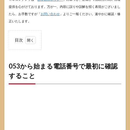
提供を心がけております。万が一、内容に誤りや誤解を招く表現がございまし
たら、お手数ですが「
お問い合わせ
」よりご一報ください。速やかに確認・修
正いたします。
目次
1
053
から
始ま
053から始まる電話番号で最初に確認
る電
すること
話番
号で
最初
に確
認す
るこ
と
1.1
053は
どこ