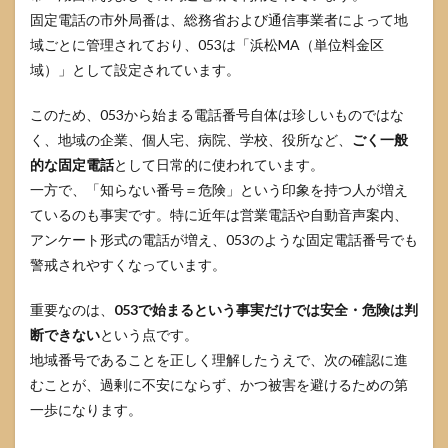
端末
固定電話の市外局番は、総務省および通信事業者によって地
標準
のブ
域ごとに管理されており、053は「浜松MA（単位料金区
ロッ
域）」として設定されています。
ク手
順
このため、053から始まる電話番号自体は珍しいものではな
4.2
く、地域の企業、個人宅、病院、学校、役所など、
ごく一般
海外
的な固定電話
として日常的に使われています。
着信
の警
一方で、「知らない番号＝危険」という印象を持つ人が増え
告・
ているのも事実です。特に近年は営業電話や自動音声案内、
拒否
など
アンケート形式の電話が増え、053のような固定電話番号でも
の活
警戒されやすくなっています。
用
5
重要なのは、
053で始まるという事実だけでは安全・危険は判
不安
断できない
という点です。
が強
地域番号であることを正しく理解したうえで、次の確認に進
いと
きの
むことが、過剰に不安にならず、かつ被害を避けるための第
相談
一歩になります。
先と
通報