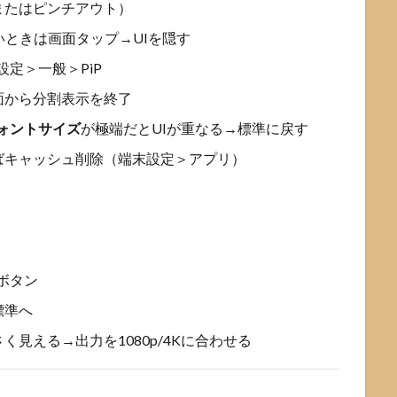
またはピンチアウト）
いときは画面タップ→UIを隠す
 設定＞一般＞PiP
面から分割表示を終了
ォントサイズ
が極端だとUIが重なる→標準に戻す
ばキャッシュ削除（端末設定＞アプリ）
ボタン
標準へ
見える→出力を1080p/4Kに合わせる