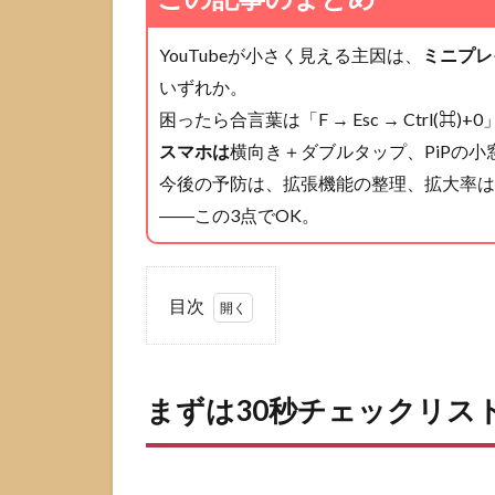
YouTubeが小さく見える主因は、
ミニプレ
いずれか。
困ったら合言葉は「F → Esc → Ctrl(⌘)+0
スマホは
横向き＋ダブルタップ、PiPの小窓
今後の予防は、拡張機能の整理、拡大率は“
――この3点でOK。
目次
1
まず
は
まずは30秒チェックリス
30
秒チ
ェッ
クリ