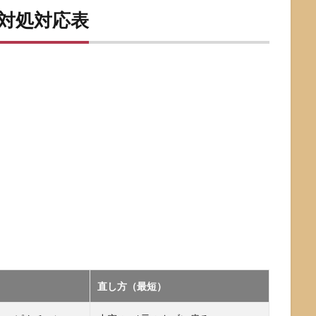
と対処対応表
直し方（最短）