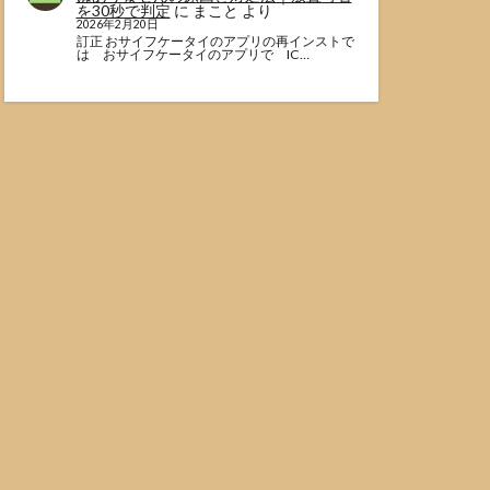
を30秒で判定
に
まこと
より
2026年2月20日
訂正 おサイフケータイのアプリの再インストで
は おサイフケータイのアプリで IC…