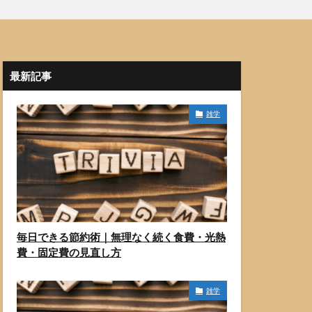
最新記事
雑学
毎日できる節約術｜無理なく続く食費・光熱
費・固定費の見直し方
雑学