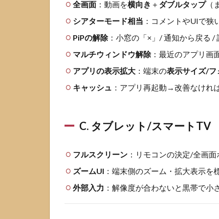
全画面
：動画を
横向き
＋
ダブルタップ
（
シアターモード相当
：コメントやUIで狭
PiPの解除
：小窓の「×」/ 通知から戻る /
マルチウィンドウ解除
：最近のアプリ画
アプリの表示拡大
：端末の
表示サイズ/フ
キャッシュ
：アプリ再起動→改善なけれ
C. タブレット/スマートTV
フルスクリーン
：リモコンの決定/全画面
ズームUI
：端末側のズーム・拡大表示を
外部入力
：解像度が合わないと黒帯で小さく