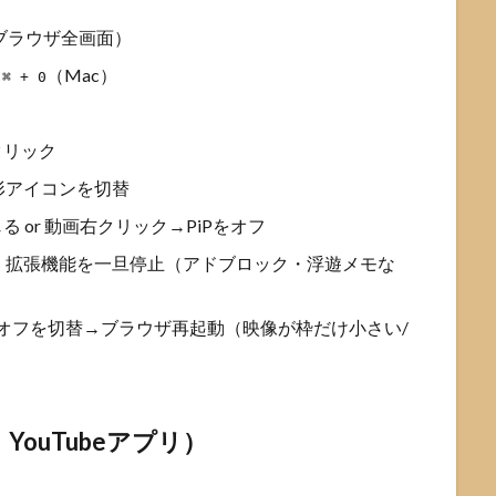
ブラウザ全画面）
/
（Mac）
⌘ + 0
クリック
形アイコンを切替
 or 動画右クリック→PiPをオフ
：拡張機能を一旦停止（アドブロック・浮遊メモな
/オフを切替→ブラウザ再起動（映像が枠だけ小さい/
id・YouTubeアプリ）