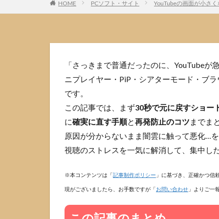
HOME
PCソフト・サイト
YouTubeの画面が小
「さっきまで普通だったのに、YouTube
ニプレイヤー・PiP・シアターモード・ブ
です。
この記事では、まず
30秒で元に戻すショー
に
確実に直す手順
と
再発防止のコツ
までま
原因が分からないまま闇雲に触って悪化…を
視聴のストレスを一気に解消して、集中し
※本コンテンツは「
記事制作ポリシー
」に基づき、正確かつ信
現がございましたら、お手数ですが「
お問い合わせ
」よりご一
この記事のまとめ