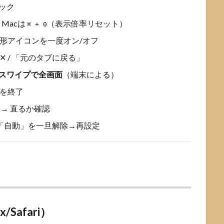
ック
、Macは
（表示倍率リセット）
⌘ + 0
形アイコンを一度オン/オフ
 ✕ / 「元のタブに戻る」
スワイプで全画面
（端末による）
を終了
 → 直るか確認
「自動」を一旦解除→再設定
x/Safari）