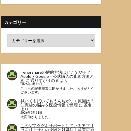
カテゴリー
Tenorshareの解約方法はどこでやる？
Apple・Google・公式購入の止め方まと
め
に
通りすがりの者
より
2026年3月12日
こちらの記事非常に助かりました。ありがとう
ございます。
拭いても拭いてもうんちがつく原因は？
知恵袋の悩みを医療情報で整理
に
匿名
より
2026年3月11日
大変助かりました。
このNFCタグをサポートしているアプリ
はありませんの原因と対処法｜放置可否