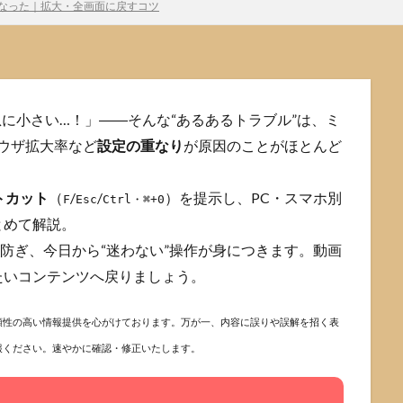
さくなった｜拡大・全画面に戻すコツ
が急に小さい…！」――そんな“あるあるトラブル”は、ミ
ラウザ拡大率など
設定の重なり
が原因のことがほとんど
トカット
（
/
/
）を提示し、PC・スマホ別
F
Esc
Ctrl・⌘+0
とめて解説。
防ぎ、今日から“迷わない”操作が身につきます。動画
たいコンテンツへ戻りましょう。
頼性の高い情報提供を心がけております。万が一、内容に誤りや誤解を招く表
報ください。速やかに確認・修正いたします。