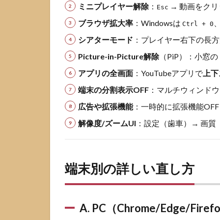
（iPhone/Android・
ミニプレイヤー解除
：
→ 動画をクリ
Esc
YouTubeアプリ）
ブラウザ拡大率
：Windowsは
Ctrl + 0
2.3
シアターモード
：プレイヤー右下の長方
C. タ
ブレ
Picture-in-Picture解除
（PiP）：小窓の
ット/
アプリの全画面
スマ
：YouTubeアプリで
上下
ート
端末の分割表示OFF
：マルチウィンドウ
TV
広告や拡張機能
：一時的に拡張機能OFF
3
“小
解像度/ズームUI
：設定（歯車）→ 画質
さく
見え
る”主
な原
端末別の詳しい直し方
因と
対処
対応
表
A. PC（Chrome/Edge/Firefo