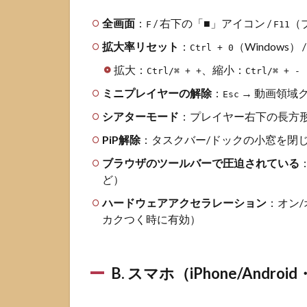
4
再
全画面
：
/ 右下の「■」アイコン /
（
F
F11
発
拡大率リセット
：
（Windows） 
防
Ctrl + 0
止
拡大：
、縮小：
Ctrl/⌘ + +
Ctrl/⌘ + -
の
コ
ミニプレイヤーの解除
：
→ 動画領域
Esc
ツ
シアターモード
：プレイヤー右下の長方
5
よく
PiP解除
：タスクバー/ドックの小窓を閉じる
ある質問
（FAQ）
ブラウザのツールバーで圧迫されている
ど）
ハードウェアアクセラレーション
：オン
カクつく時に有効）
B. スマホ（iPhone/Andro