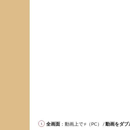
スト
（最
短ル
ー
ト）
2
端
末
別
の
詳
し
い
直
し
方
2.1
A.
PC（Chrome/Edge/Firefox/Safari）
全画面
：動画上で
（PC） /
動画をダブ
2.2
B. スマホ
F