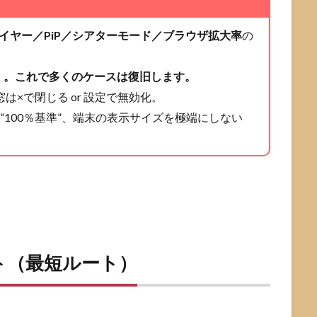
イヤー／PiP／シアターモード／ブラウザ拡大率
の
」
。これで多くのケースは復旧します。
は×で閉じる or 設定で無効化。
100％基準”、端末の表示サイズを極端にしない
ト（最短ルート）