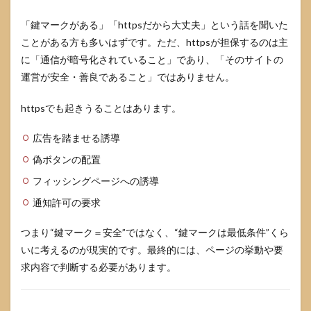
6.3
保存
「鍵マークがある」「httpsだから大丈夫」という話を聞いた
した
ことがある方も多いはずです。ただ、httpsが担保するのは主
動画
をSNS
に「通信が暗号化されていること」であり、「そのサイトの
で共
運営が安全・善良であること」ではありません。
有し
たら
httpsでも起きうることはあります。
違法
です
か
広告を踏ませる誘導
6.4
偽ボタンの配置
安全
フィッシングページへの誘導
な保
存サ
通知許可の要求
イト
は結
つまり“鍵マーク＝安全”ではなく、“鍵マークは最低条件”くら
局ど
れで
いに考えるのが現実的です。最終的には、ページの挙動や要
すか
求内容で判断する必要があります。
7
まと
め