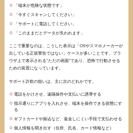
ると
「端末が危険な状態です」
きの
文例
「今すぐスキャンしてください」
4.3
「サポートに電話してください」
公式
「このままだとデータが失われます」
導線
で自
分の
ここで重要なのは、こうした表示は「OSやスマホメーカーが
デー
出している正規警告ではない」ケースが多いことです。ブラ
タを
取得
ウザ上で表示される“ただの画面”であり、恐怖で行動させる
する
ための装置になっています。
考え
方
サポート詐欺の狙いは、主に次のどれかです。
5
twitter
電話をかけさせ、遠隔操作や支払いに誘導する
動画保
存ラン
指示通りにアプリを入れさせ、端末を操作できる状態にす
キング
る
と著作
権の注
ギフトカードや振込など、返金しにくい手段で支払わせる
意点
個人情報を聞き出す（住所、氏名、カード情報など）
5.1