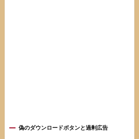
てしま
った時
の対処
手順
3.1
ポッ
プア
ップ
や警
告が
出た
場合
3.2
何か
をダ
ウン
ロー
ドし
てし
まっ
た場
偽のダウンロードボタンと過剰広告
合