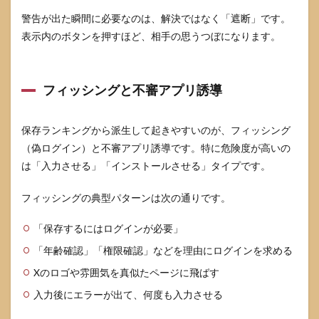
私的
警告が出た瞬間に必要なのは、解決ではなく「遮断」です。
使用
表示内のボタンを押すほど、相手の思うつぼになります。
の範
囲の
考え
方
フィッシングと不審アプリ誘導
5.2
再配
布・
保存ランキングから派生して起きやすいのが、フィッシング
転載
（偽ログイン）と不審アプリ誘導です。特に危険度が高いの
は禁
は「入力させる」「インストールさせる」タイプです。
止転
載が
危な
フィッシングの典型パターンは次の通りです。
い理
由
「保存するにはログインが必要」
5.3
「年齢確認」「権限確認」などを理由にログインを求める
迷っ
た時
Xのロゴや雰囲気を真似たページに飛ばす
の判
断基
入力後にエラーが出て、何度も入力させる
準