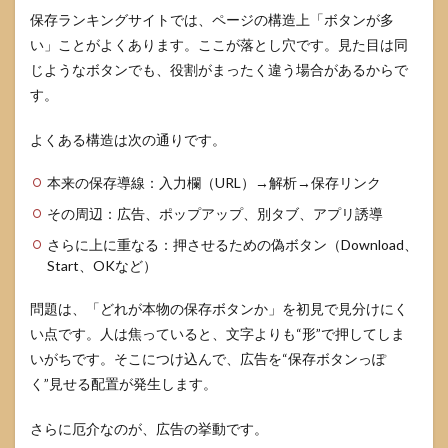
3.3
保存ランキングサイトでは、ページの構造上「ボタンが多
通知
い」ことがよくあります。ここが落とし穴です。見た目は同
許可
やカ
じようなボタンでも、役割がまったく違う場合があるからで
レン
す。
ダー
登録
をし
よくある構造は次の通りです。
てし
まっ
本来の保存導線：入力欄（URL）→解析→保存リンク
た場
合
その周辺：広告、ポップアップ、別タブ、アプリ誘導
3.4
さらに上に重なる：押させるための偽ボタン（Download、
パス
Start、OKなど）
ワー
ド入
問題は、「どれが本物の保存ボタンか」を初見で見分けにく
力や
ログ
い点です。人は焦っていると、文字よりも“形”で押してしま
イン
いがちです。そこにつけ込んで、広告を“保存ボタンっぽ
をし
く”見せる配置が発生します。
てし
まっ
た場
さらに厄介なのが、広告の挙動です。
合