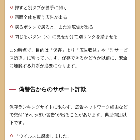
押すと別タブが勝手に開く
4
twitter
画面全体を覆う広告が出る
動画保
存ラン
戻るボタンで戻ると、また別広告が出る
キング
閉じるボタン（×）に見せかけて別リンクを踏ませる
を使わ
ない安
全な代
この時点で、目的は「保存」より「広告収益」や「別サービ
替策
ス誘導」に寄っています。保存できるかどうか以前に、安全
4.1
に離脱する判断が必要になります。
ブッ
クマ
ーク
と後
偽警告からのサポート詐欺
で見
る運
用
保存ランキングサイトに限らず、広告ネットワーク経由など
4.2
で突然“それっぽい警告”が出ることがあります。典型例は以
投稿
下です。
者に
許諾
「ウイルスに感染しました」
を取