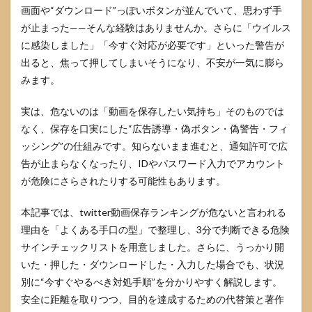
画面や“ダウンロード”っぽいボタンが並んでいて、思わず手
が止まった——そんな経験はありませんか。さらに「ウイルス
に感染しました」「今すぐ対応が必要です」といった警告が
出ると、焦って押してしまいそうになり、不安が一気に膨ら
みます。
実は、危ないのは「動画を保存したい気持ち」そのものでは
なく、保存を口実にした“広告誘導・偽ボタン・偽警告・フィ
ッシング”の仕組みです。知らないまま進むと、通知許可で広
告が止まらなくなったり、IDやパスワード入力でアカウント
が危険にさらされたりする可能性もあります。
本記事では、twitter動画保存ランキングが危ないと言われる
理由を「よくある手口の型」で整理し、3分で判断できる危険
サインチェックリストを用意しました。さらに、うっかり開
いた・押した・ダウンロードした・入力した場合でも、状況
別に“今すぐやるべき対処手順”を分かりやすく解説します。
安全に距離を取りつつ、目的を達成するための代替策と著作