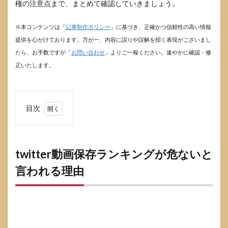
権の注意点まで、まとめて確認していきましょう。
※本コンテンツは「
記事制作ポリシー
」に基づき、正確かつ信頼性の高い情報
提供を心がけております。万が一、内容に誤りや誤解を招く表現がございまし
たら、お手数ですが「
お問い合わせ
」よりご一報ください。速やかに確認・修
正いたします。
目次
1
twitter
動画保
存ラン
twitter動画保存ランキングが危ないと
キング
言われる理由
が危な
いと言
われる
理由
1.1
偽の