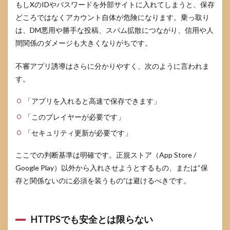
もしXのIDやパスワードを外部サイトに入れてしまうと、保存
6
どころではなくアカウント自体が危険になります。乗っ取り
よく
ある
は、DM悪用や勝手な投稿、スパム拡散につながり、信用や人
質問
間関係のダメージも大きくなりがちです。
6.1
ラン
不審アプリ誘導はさらに分かりやすく、次のように言われま
キン
す。
グサ
イト
を見
「アプリを入れると高速で保存できます」
るだ
「このプレイヤーが必要です」
けで
感染
「セキュリティ更新が必要です」
しま
すか
ここでの判断基準は明確です。正規ストア（App Store /
6.2
Google Play）以外から入れさせようとするもの、または“保
iPhone
存と関係ないのに必須を装うもの”は避けるべきです。
でもウ
イルス
に感染
します
HTTPSでも安全とは限らない
か