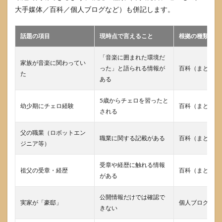
近い
大手媒体／百科／個人ブログなど）も併記します。
もの
を探
すコ
話題の項目
現時点で言えること
根拠の種類（例
ツ
「音楽に囲まれた環境だ
4.2
家族が音楽に関わってい
った」と語られる情報が
百科（まとめ）
常田
た
大希
ある
の二
次情
5歳からチェロを習ったと
報を
幼少期にチェロ経験
百科（まとめ）
される
評価
する
チェ
父の職業（ロボットエン
職業に関する記載がある
百科（まとめ）
ック
ジニア等）
リス
ト
受章や経歴に触れる情報
祖父の受章・経歴
百科（まとめ）
4.3
がある
常田
大希
公開情報だけでは確認で
の情
実家が「豪邸」
個人ブログ等
きない
報を
引用