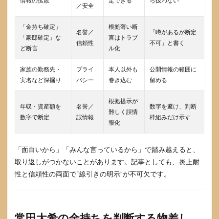
情報の拡散
定できる
ら扱わない
／安全
「金持ち確定」
根拠薄い断
名誉／
「噂があるが断定
「豪邸確定」な
言はトラブ
信頼性
不可」と書く
ど断言
ル化
家族の勤務先・
プライ
本人以外も
公開情報の範囲に
実名など深掘り
バシー
巻き込む
留める
根拠提示が
年収・資産額を
名誉／
数字を避け、判断
難しく誤情
数字で断定
誤情報
枠組みだけ示す
報化
「面白いから」「みんな言っているから」で踏み越えると、
取り返しがつかないことがあります。記事としても、炎上耐
性と信頼性の両面で“線引きの明示”が不可欠です。
常田大希の金持ちを判断する物差し