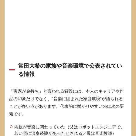
の金
持ち
を所
得で
はな
く環
境で
見る
考え
方
3.2
常田大希の家族や音楽環境で公表されてい
常田
大希
る情報
の教
育投
資と
「実家が金持ち」と言われる背景には、本人のキャリアや作
文化
資本
品の印象だけでなく、“音楽に囲まれた家庭環境”が語られる
の見
ことが多い点があります。代表的に挙がりやすいのは次の要
方
素です。
3.3
常田
両親が音楽に関わっていた（父はロボットエンジニアで、
大希
若い頃に演奏経験があったとされる／母は音楽教師）
の職