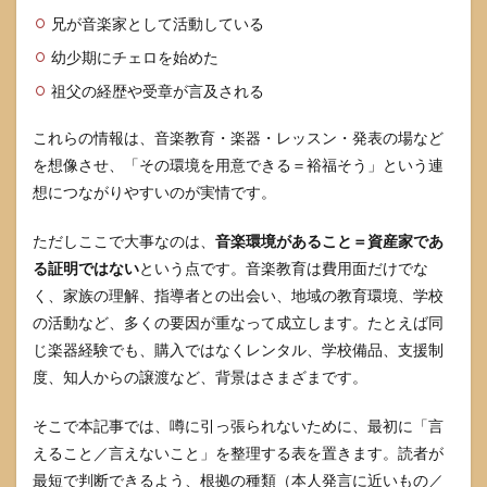
業や
兄が音楽家として活動している
受賞
幼少期にチェロを始めた
歴か
らの
祖父の経歴や受章が言及される
推定
が危
うい
これらの情報は、音楽教育・楽器・レッスン・発表の場など
理由
を想像させ、「その環境を用意できる＝裕福そう」という連
4
想につながりやすいのが実情です。
常田
大希
ただしここで大事なのは、
音楽環境があること＝資産家であ
の噂
る証明ではない
という点です。音楽教育は費用面だけでな
を自
分で
く、家族の理解、指導者との出会い、地域の教育環境、学校
検証
の活動など、多くの要因が重なって成立します。たとえば同
する
じ楽器経験でも、購入ではなくレンタル、学校備品、支援制
手順
度、知人からの譲渡など、背景はさまざまです。
4.1
常田
そこで本記事では、噂に引っ張られないために、最初に「言
大希
の一
えること／言えないこと」を整理する表を置きます。読者が
次情
最短で判断できるよう、根拠の種類（本人発言に近いもの／
報に