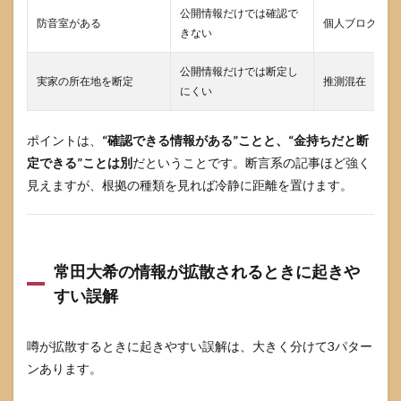
する
公開情報だけでは確認で
防音室がある
個人ブログ等
とき
きない
の安
全ラ
公開情報だけでは断定し
イン
実家の所在地を断定
推測混在
にくい
5
常田
大希
ポイントは、
“確認できる情報がある”ことと、“金持ちだと断
の実
定できる”ことは別
だということです。断言系の記事ほど強く
家の
見えますが、根拠の種類を見れば冷静に距離を置けます。
話題
でよ
くあ
る質
問
常田大希の情報が拡散されるときに起きや
5.1
すい誤解
常田
大希
の実
噂が拡散するときに起きやすい誤解は、大きく分けて3パター
家は
どこ
ンあります。
なの
か