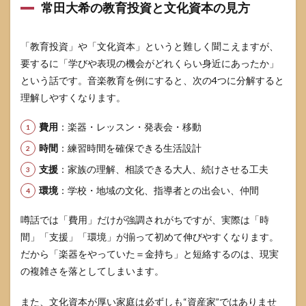
常田大希の教育投資と文化資本の見方
「教育投資」や「文化資本」というと難しく聞こえますが、
要するに「学びや表現の機会がどれくらい身近にあったか」
という話です。音楽教育を例にすると、次の4つに分解すると
理解しやすくなります。
費用
：楽器・レッスン・発表会・移動
時間
：練習時間を確保できる生活設計
支援
：家族の理解、相談できる大人、続けさせる工夫
環境
：学校・地域の文化、指導者との出会い、仲間
噂話では「費用」だけが強調されがちですが、実際は「時
間」「支援」「環境」が揃って初めて伸びやすくなります。
だから「楽器をやっていた＝金持ち」と短絡するのは、現実
の複雑さを落としてしまいます。
また、文化資本が厚い家庭は必ずしも“資産家”ではありませ