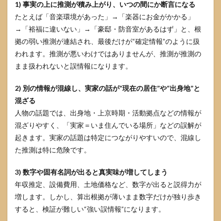
1) 事実の上に推測が積み上がり、いつの間にか断言になる
5.2
たとえば「音楽環境があった」→「楽器にお金がかかる」
常田
→「裕福に違いない」→「豪邸・防音室があるはず」と、根
大希
の家
拠の弱い推測が連結され、最後だけが“確定情報”のように扱
族の
われます。推測が悪いわけではありませんが、推測が推測の
職業
まま扱われないと誤情報になります。
はど
こま
で確
2) 別の情報が混線し、実家の話が“現在の居住”や“出身地”と
かか
混ざる
5.3
人物の話題では、出身地・上京時期・活動拠点などの情報が
常田
混ざりやすく、「実家＝いま住んでいる場所」などの誤解が
大希
の祖
起きます。実家の話題は特定につながりやすいので、混線し
父の
た推測は特に危険です。
受章
や経
3) 数字や固有名詞が出ると真実味が増してしまう
歴は
本当
年収推定、設備費用、土地価格など、数字が出ると説得力が
か
増します。しかし、算出根拠が薄いまま数字だけが独り歩き
5.4
すると、検証が難しい“強い誤情報”になります。
常田