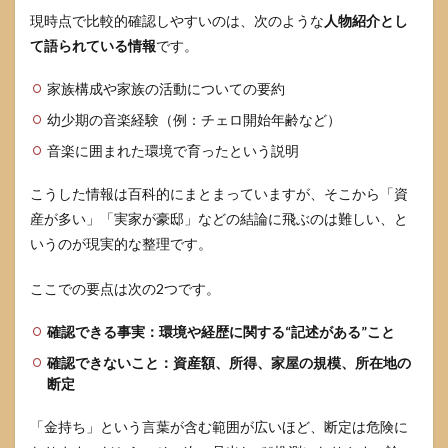
現時点で比較的確認しやすいのは、次のような
5.6
人物紹介とし
噂に
て語られている情報
です。
振り
回さ
家族構成や家族の活動についての要約
れな
いた
幼少期の音楽経験（例：チェロ開始年齢など）
め
に、
音楽に囲まれた環境で育ったという説明
結局
どう
こうした情報は百科的にまとまっていますが、そこから「資
考え
産が多い」「実家が豪邸」などの結論に飛ぶのは難しい、と
れば
よい
いうのが現実的な整理です。
か
ここでの要点は次の2つです。
6
参考
にし
確認できる事実：環境や経歴に関する“記述がある”こと
た情
確認できないこと：資産額、所得、家屋の規模、所在地の
報源
断定
「金持ち」という言葉が含む範囲が広いほど、断定は危険に