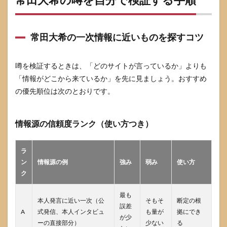
常田大希の一次情報に近いものを探すコツ
噂を検証するときは、「どのサイトが言っているか」よりも
「情報がどこから来ているか」を先に見ましょう。おすすめ
の優先順位は次のとおりです。
情報源の信頼度ランク（使い方つき）
ラ
ン
情報源の例
強み
弱み
使い方
ク
最も
本人発言に近い一次（公
そもそ
断定の根
誤差
A
式発信、本人インタビュ
も量が
拠にでき
が少
ーの直接部分）
少ない
る