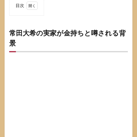
目次
1
常田
大希
の実
常田大希の実家が金持ちと噂される背
家が
景
金持
ちと
噂さ
れる
背景
1.1
常田
大希
の家
族や
音楽
環境
で公
表さ
れて
いる
情報