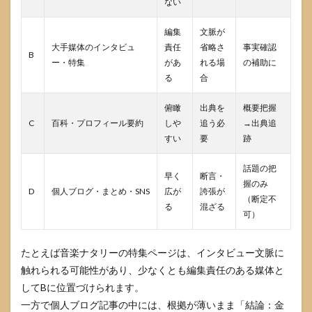
ない
編集
文脈が
大手媒体のインタビュ
責任
省略さ
事実確認
B
ー・特集
があ
れる場
の補助に
る
合
俯瞰
出典を
概要把握
C
百科・プロフィール要約
しや
追う必
→出典追
すい
要
跡
話題の把
早く
断言・
握のみ
D
個人ブログ・まとめ・SNS
広が
誇張が
（断定不
る
混ざる
可）
たとえば音楽ナタリーの特集ページは、インタビュー文脈に
触れられる可能性があり、少なくとも編集責任のある媒体と
してBに位置づけられます。
一方で個人ブログ記事の中には、根拠が薄いまま「結論：金