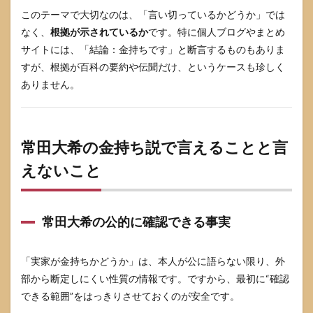
大希
このテーマで大切なのは、「言い切っているかどうか」では
の幼
少期
なく、
根拠が示されているか
です。特に個人ブログやまとめ
の音
サイトには、「結論：金持ちです」と断言するものもありま
楽教
すが、根拠が百科の要約や伝聞だけ、というケースも珍しく
育は
どの
ありません。
程度
か
5.5
常田
常田大希の金持ち説で言えることと言
大希
えないこと
の実
家が
金持
ちと
言い
常田大希の公的に確認できる事実
切る
記事
を見
「実家が金持ちかどうか」は、本人が公に語らない限り、外
たが
部から断定しにくい性質の情報です。ですから、最初に“確認
信じ
てよ
できる範囲”をはっきりさせておくのが安全です。
いか