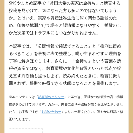
SNSやまとめ記事で「常田大希の実家は金持ち」と断言する
投稿を見かけて、気になった方も多いのではないでしょう
か。とはいえ、実家や資産は私生活に深く関わる話題のた
め、印象や憶測だけで語ると誤情報になりやすく、拡散のし
かた次第ではトラブルにもつながりかねません。
本記事では、「公開情報で確認できること」と「推測に留め
るべきこと」を最初に表で整理し、噂が生まれやすい理由を
丁寧に解きほぐします。さらに、「金持ち」という言葉を所
得や資産ではなく、教育環境や文化的背景といった観点で捉
え直す判断軸も提示します。読み終えたときに、断言に振り
回されず、根拠で納得できる状態になることを目指します。
※本コンテンツは「
記事制作ポリシー
」に基づき、正確かつ信頼性の高い情報
提供を心がけております。万が一、内容に誤りや誤解を招く表現がございまし
たら、お手数ですが「
お問い合わせ
」よりご一報ください。速やかに確認・修
正いたします。