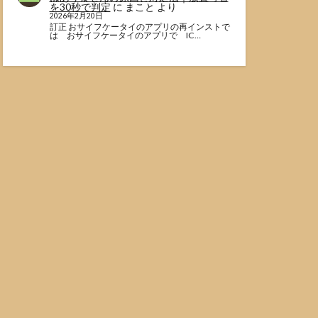
を30秒で判定
に
まこと
より
2026年2月20日
訂正 おサイフケータイのアプリの再インストで
は おサイフケータイのアプリで IC…