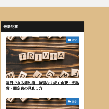
最新記事
雑学
毎日できる節約術｜無理なく続く食費・光熱
費・固定費の見直し方
雑学