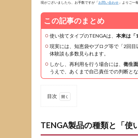
現がございましたら、お手数ですが「
お問い合わせ
」よりご一
この記事のまとめ
使い捨てタイプのTENGAは、
本来は「
現実には、知恵袋やブログ等で「2回目
体験談も多数見られます。
しかし、再利用を行う場合には、
衛生
うえで、あくまで自己責任での判断と
目次
1
TENGA
製品の
TENGA製品の種類と「
種類と
「使い
捨て」