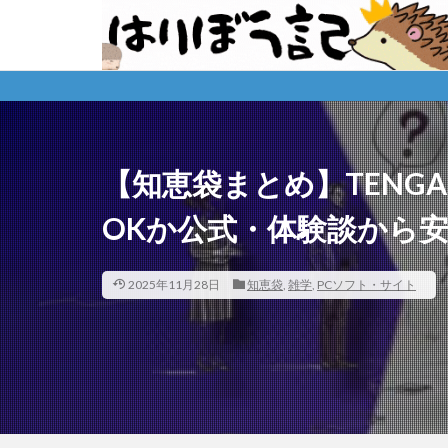
【知恵袋まとめ】TENG
OKか公式・体験談から
2025年11月28日
知恵袋
,
雑学
,
PCソフト・サイト