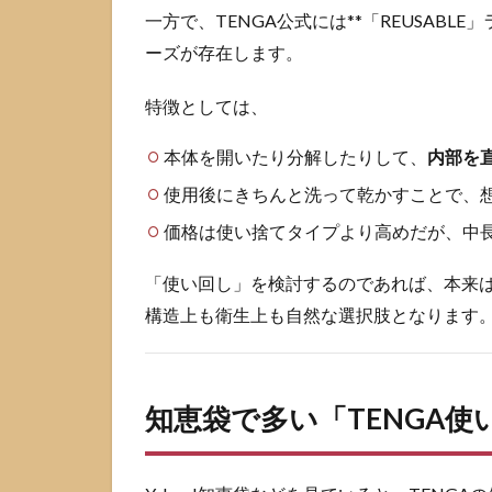
コン
一方で、TENGA公式には**「REUSAB
ドー
ーズが存在します。
ムを
付け
れば
特徴としては、
安
心？
本体を開いたり分解したりして、
内部を
とい
う誤
使用後にきちんと洗って乾かすことで、
解
価格は使い捨てタイプより高めだが、中
2.4
腹
「使い回し」を検討するのであれば、本来
痛・
構造上も衛生上も自然な選択肢となります
かゆ
みな
ど、
体調
知恵袋で多い「TENGA
不良
との
関係
が心