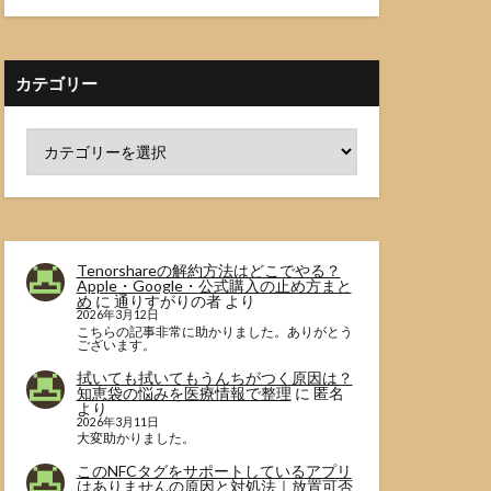
カテゴリー
Tenorshareの解約方法はどこでやる？
Apple・Google・公式購入の止め方まと
め
に
通りすがりの者
より
2026年3月12日
こちらの記事非常に助かりました。ありがとう
ございます。
拭いても拭いてもうんちがつく原因は？
知恵袋の悩みを医療情報で整理
に
匿名
より
2026年3月11日
大変助かりました。
このNFCタグをサポートしているアプリ
はありませんの原因と対処法｜放置可否