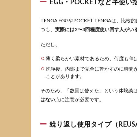
EGG・POCKETなど半使
使い
回せ
る？
TENGA EGGやPOCKET TENGAは
とい
う回
つも、
実際には2〜3回程度使い回す人がい
数の
悩み
ただし、
2.2
洗え
薄く柔らかい素材であるため、何度も伸
ば大
洗浄後、内部まで完全に乾かすのに時間
丈
ことがあります。
夫？
洗い
方と
そのため、「数回は使えた」という体験談
乾燥
はない
点に注意が必要です。
につ
いて
の不
安
繰り返し使用タイプ（REUS
2.3