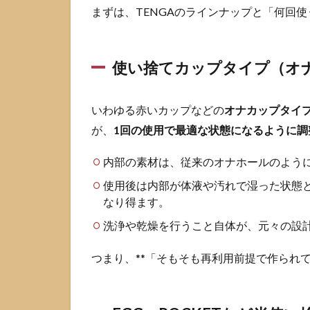
など半使
まずは、TENGAのラインナップと「何回
い捨て系
の特徴
1.3
繰り返
使い捨てカップタイプ（オ
し使用タイ
プ
（REUSABLE
いわゆる赤いカップなどの
オナカップタイ
シリーズ）
が、
1回の使用で最適な状態になるように調
の特徴
2
知恵
内部の素材は、従来のオナホールのよう
袋で多い
使用後は内部が体液や汚れで湿った状態
「TENGA
使い回
なり得ます。
し」の質
洗浄や乾燥を行うこと自体が、元々の設
問パター
ン
つまり、**「そもそも再利用前提で作られ
2.1
何回
まで