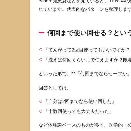
Yahoo!知恵袋などを見ていると、TEN
配
れています。代表的なパターンを整理しま
3
使
い捨て
TENGA
何回まで使い回せる？とい
を使い
回すリ
スクと
「てんがって2回目使ってもいいですか？
注意点
「洗えば何回くらいまで使えますか？限
3.1
破
といった形で、**「何回までならセーフか
損・
内部
回答としては、
構造
の劣
化リ
「自分は2回までなら使い回した」
スク
「十数回使っても大丈夫だった」
3.2
雑菌
など体験談ベースのものが多く、医学的・
繁