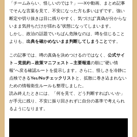
「チームみらい、怪しいのでは？」──Xや動画、まとめ記事
でそんな言葉を見て、不安になった方も多いはずです。強い
断定や切り抜きは目に残りやすく、気づけば“真偽が分からな
いまま気持ちだけが揺れる”状態になってしまいます。
しかし、政治の話題でいちばん危険なのは、噂を信じること
よりも、
出典を確かめないまま判断してしまうこと
です。
この記事では、噂の真偽を決めつけるのではなく、
公式サイ
ト→党規約→政策マニフェスト→主要報道
の順に“硬い情
報”へ戻る確認ルートを提示します。さらに、怪しさを冷静に
点検できる
Yes/Noチェックリスト
と、拡散に巻き込まれない
ための情報衛生ルールも整理しました。
読み終えたときには、「何を見て、どう判断すればいいか」
が手元に残り、不安に振り回されずに自分の基準で考えられ
るようになります。