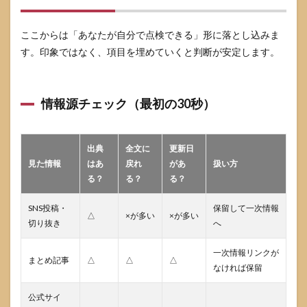
ここからは「あなたが自分で点検できる」形に落とし込みま
す。印象ではなく、項目を埋めていくと判断が安定します。
情報源チェック（最初の30秒）
出典
全文に
更新日
見た情報
はあ
戻れ
があ
扱い方
る？
る？
る？
SNS投稿・
保留して一次情報
△
×が多い
×が多い
切り抜き
へ
一次情報リンクが
まとめ記事
△
△
△
なければ保留
公式サイ