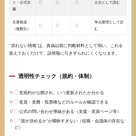
ト・公式文
〇
〇
〇
土台として読む
書
主要報道
争点整理として読
〇
〇
〇
（複数社）
む
“戻れない情報”は、真偽以前に判断材料として弱い。これを
覚えておくだけで、誤情報に引きずられにくくなります。
透明性チェック（規約・体制）
党規約が公開され、いつ更新されたか分かる
党員・党費・投票権などのルールが確認できる
公式の問い合わせ導線がある（支援・党員ページ等）
“誰が決めるか”が曖昧すぎない（役職・会議体の存在な
ど）