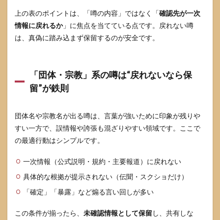
上の表のポイントは、「噂の内容」ではなく「
確認先が一次
情報に戻れるか
」に焦点を当てている点です。戻れない噂
は、真偽に踏み込まず保留するのが安全です。
「団体・宗教」系の噂は“戻れないなら保
留”が鉄則
団体名や宗教名が出る噂は、言葉が強いために印象が残りや
すい一方で、誤情報や誇張も混ざりやすい領域です。ここで
の最適行動はシンプルです。
一次情報（公式説明・規約・主要報道）に戻れない
具体的な根拠が提示されない（伝聞・スクショだけ）
「確定」「暴露」など煽る言い回しが多い
この条件が揃ったら、
未確認情報として保留
し、共有しな