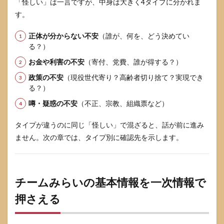
秒）
「怪しい」は一言ですが、中身は大きく4タイプに分かれま
す。
4.2
透明
正体が分からない不安
（誰が、何を、どう決めてい
性チ
ェッ
る？）
ク
お金や利害の不安
（寄付、党費、誰が得する？）
（規
約・
政策の不安
（現役世代寄り？高齢者切り捨て？実現でき
体
る？）
制）
噂・疑惑の不安
（不正、宗教、組織票など）
4.3
政策
タイプが違うのに同じ「怪しい」で混ざると、話が前に進み
の実
現可
ません。次の章では、タイプ別に確認先を示します。
能性
チェ
ック
（設
計と
チームみらいの基本情報を一次情報で
し
押さえる
て）
4.4
訂正