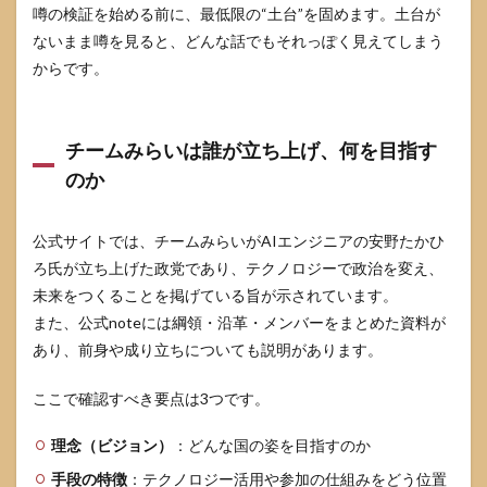
噂の検証を始める前に、最低限の“土台”を固めます。土台が
対応
チェ
ないまま噂を見ると、どんな話でもそれっぽく見えてしまう
ック
からです。
（信
頼の
核
心）
チームみらいは誰が立ち上げ、何を目指す
4.5
のか
拡散
防止
チェ
公式サイトでは、チームみらいがAIエンジニアの安野たかひ
ック
ろ氏が立ち上げた政党であり、テクノロジーで政治を変え、
（自
分を
未来をつくることを掲げている旨が示されています。
守
また、公式noteには綱領・沿革・メンバーをまとめた資料が
る）
あり、前身や成り立ちについても説明があります。
5
不安
ここで確認すべき要点は3つです。
が残
ると
きの
理念（ビジョン）
：どんな国の姿を目指すのか
確認
手段の特徴
：テクノロジー活用や参加の仕組みをどう位置
手順