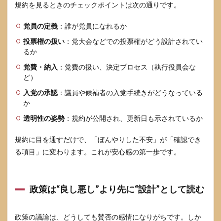
規約を見るときのチェックポイントは次の通りです。
家
族・
職場
党員の定義
：誰が党員になれるか
で揉
めな
投票権の扱い
：党大会などでの投票権がどう設計されてい
い言
るか
い方
党費・納入
：党費の扱い、決定プロセス（執行役員会な
テン
プレ
ど）
6
入党の承認
：議員や候補者の入党手続きがどうなっている
政策
か
論点
透明性の姿勢
：規約が公開され、更新日も示されているか
で特
に誤
解が
規約に目を通すだけで、「ぼんやりした不安」が「確認でき
起き
る項目」に変わります。これが安心感の第一歩です。
やす
いと
ころ
の整
政策は“良し悪し”より先に“設計”として読む
理
6.1
高齢
政策の議論は、どうしても賛否の感情になりがちです。しか