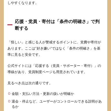
さ」
しやすくなります。
と
「監
査可
能
応援・党員・寄付は「条件の明確さ」で判
性」
断する
をセ
ット
で見
「怪しい」と感じる人が警戒するポイントに、党費や寄付が
る
あります。ここは“好き嫌い”ではなく「条件の明確さ」を基
7
準に見ると安全です。
それ
でも
「怪
公式サイトには「応援する（党員・サポーター・寄付）」の
し
導線があり、党員制度ページも用意されています。
い」
と感
じる
見るべき点は次の通りです。
とき
の結
金額・支払い方法・更新の扱いが明確か
論の
出し
退会・停止など、ユーザーがコントロールできる説明があ
方
るか