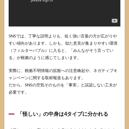
人が
決め
る
か”で
分け
る
SNSでは、丁寧な説明よりも、短く強い言葉の方が広がりや
4
怪
しいか
すい傾向があります。しかも、似た意見が集まりやすい環境
どうか
（フィルターバブル）に入ると、「みんながそう言ってい
を点検
る」が根拠のように感じてしまいます。
する
Yes/No
チェッ
実際に、根拠不明情報の拡散への注意喚起や、ネガティブキ
クリス
ャンペーンに関する取材報道もあります。
ト
だから、SNSの空気そのものを「事実」と誤認しない工夫が
4.1
必要です。
情報
源チ
ェッ
ク
「怪しい」の中身は4タイプに分かれる
（最
初の
30