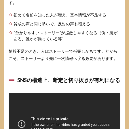
ネス
す。
目
的」
初めて名前を知った人が増え、基本情報が不足する
系
は“政
賛成の声と同じ勢いで、反対の声も増える
策の
受益
“分かりやすいストーリー”が拡散しやすくなる（例：裏が
者・
ある、誰かが操っている等）
負担
者”で
情報不足のとき、人はストーリーで補完しがちです。だから
確認
こそ、ストーリーより先に一次情報へ戻る必要があります。
する
3.5
「AI・
テク
SNSの構造上、断定と切り抜きが有利になる
ノロ
ジー
不
信」
は“何
を自
動化
し、
何を