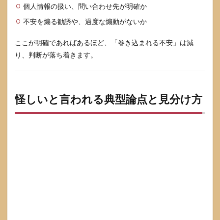
7.1
個人情報の扱い、問い合わせ先が明確か
今す
ぐ結
不安を煽る勧誘や、過度な煽動がないか
論を
出さ
ここが明確であればあるほど、「巻き込まれる不安」は減
なく
り、判断が落ち着きます。
てい
いテ
ーマ
は保
留で
怪しいと言われる典型論点と見分け方
よい
7.2
納得
して
判断
する
ため
の最
短ル
ート
8
まと