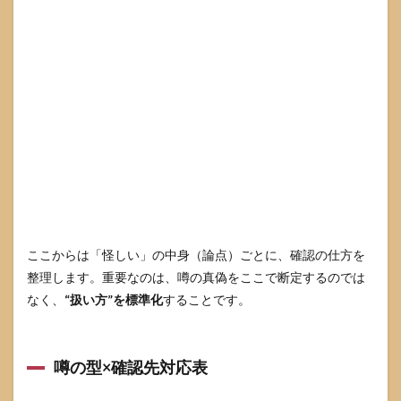
め
9
参考
にし
た情
報源
ここからは「怪しい」の中身（論点）ごとに、確認の仕方を
整理します。重要なのは、噂の真偽をここで断定するのでは
なく、
“扱い方”を標準化
することです。
噂の型×確認先対応表