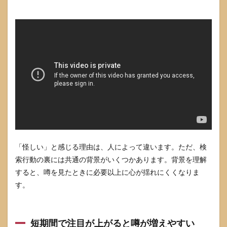
で判
断す
る
3
怪し
いと
言わ
れる
典型
論点
と見
分け
方
3.1
「怪しい」と感じる理由は、人によって違います。ただ、検
噂の
型×確
索行動の裏には共通の背景がいくつかあります。背景を理解
認先
すると、噂を見たときに必要以上に心が揺れにくくなりま
対応
す。
表
3.2
「団
体・
短期間で注目が上がると噂が増えやすい