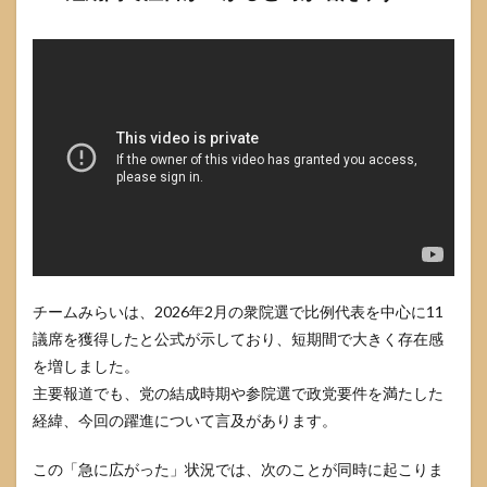
宗
教」
系の
噂
は“戻
れな
いな
ら保
留”が
鉄則
3.3
「不
正・組
織票」
系は“数
チームみらいは、2026年2月の衆院選で比例代表を中心に11
字”と“説
明可能
議席を獲得したと公式が示しており、短期間で大きく存在感
性”を分
を増しました。
ける
主要報道でも、党の結成時期や参院選で政党要件を満たした
3.4
経緯、今回の躍進について言及があります。
「利
権・
この「急に広がった」状況では、次のことが同時に起こりま
ビジ