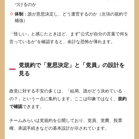
づけるのか
5.1
体制
：誰が意思決定し、どう運営するのか（次項の規約で
公式
補強）
→規
約→
政策
「怪しい」と感じたときほど、まず“公式が自分の言葉で何を
→主
言っているか”を確認すると、余計な恐怖が薄れます。
要報
道の
順で
照合
党規約で「意思決定」と「党員」の設計を
する
見る
5.2
「怪
し
政党に対する不安の多くは、「結局、誰がどう決めている
い」
と言
の？」という一点に集約します。ここは印象ではなく、
規約
われ
で確認
できます。
たと
きの
チームみらいは党規約を公開しており、党員、党費、投票
メモ
術
権、承認手続きなどの基本設計が示されています。
5.3