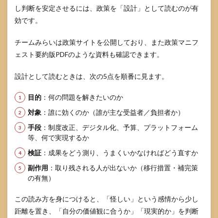
者医
し判断を安定させるには、政策を「設計」として読むのが有
療・
効です。
社会
保険
料の
チームみらいは政策サイトを公開しており、また政策マニフ
議論
ェスト要約版PDFのような資料も確認できます。
は
「誰
の負
設計として読むときは、次の5点を順番に見ます。
担が
どう
目的
：何の問題を解きたいのか
変わ
る
対象
：誰に効くのか（誰が主な受益者／負担者か）
か」
で見
手段
：制度改正、デジタル化、予算、プラットフォーム
る
等、何で実現するか
6.2
検証
：成果をどう測り、うまくいかなければどう直すか
テク
副作用
：取り残される人が出ないか（移行措置・補完策
ノロ
の有無）
ジー
政策
は
この読み方を身につけると、「怪しい」という感情から少し
「便
距離を置き、「自分の価値観に合うか」「現実的か」を判断
利