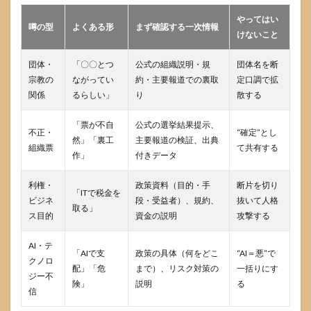
やってはい
噂の型
よくある形
まず確認する一次情報
けないこと
団体・
「〇〇とつ
公式の組織説明・規
団体名を断
宗教の
ながってい
約・主要報道での裏取
定口調で拡
関係
るらしい」
り
散する
「票が不自
公式の選挙結果提示、
不正・
“確定”とし
然」「裏工
主要報道の検証、出典
組織票
て共有する
作」
付きデータ
利権・
政策資料（目的・手
断片を切り
「ITで税金を
ビジネ
段・受益者）、規約、
抜いて人格
取る」
ス目的
資金の説明
攻撃する
AI・テ
「AIで支
政策の具体（何をどこ
“AI＝悪”で
クノロ
配」「危
まで）、リスク対策の
一括りにす
ジー不
険」
説明
る
信