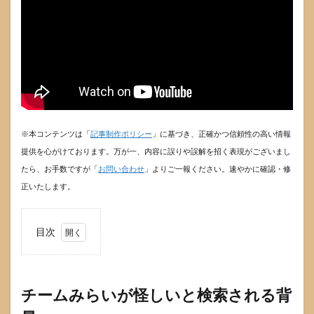
※本コンテンツは「
記事制作ポリシー
」に基づき、正確かつ信頼性の高い情報
提供を心がけております。万が一、内容に誤りや誤解を招く表現がございまし
たら、お手数ですが「
お問い合わせ
」よりご一報ください。速やかに確認・修
正いたします。
目次
1
チー
ムみ
らい
チームみらいが怪しいと検索される背
が怪
しい