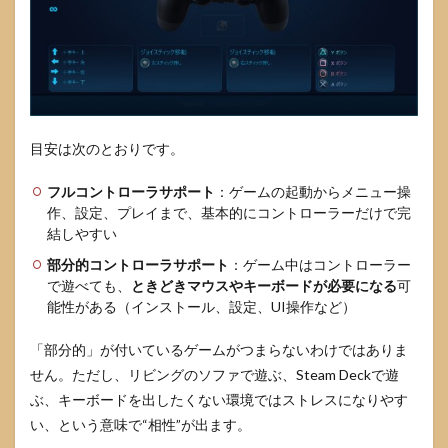
「ゲ
ーム
別に
切り
替え
る」
3.2
目安は次のとおりです。
PlayStation
系コント
ローラー
フルコントローラサポート
：ゲームの起動からメニュー操
の既定動
作、設定、プレイまで、基本的にコントローラーだけで完
作と注意
結しやすい
点
部分的コントローラサポート
：ゲーム中はコントローラー
3.3
で遊べても、
ときどきマウスやキーボードが必要になる
可
コミ
能性がある（インストール、設定、UI操作など）
ュニ
ティ
レイ
「部分的」が付いているゲームがつまらないわけではありま
アウ
せん。ただし、リビングのソファで遊ぶ、Steam Deckで遊
トを
ぶ、キーボードを出したくない環境ではストレスになりやす
使う
とき
い、という意味で“相性”が出ます。
のコ