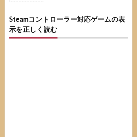
Steam
コン
トロ
Steamコントローラー対応ゲームの表
ーラ
示を正しく読む
ー対
応ゲ
ーム
の表
示を
正し
く読
む
1.1
Steam
のフ
ルコ
ント
ロー
ラサ
ポー
トと
部分
的コ
ント