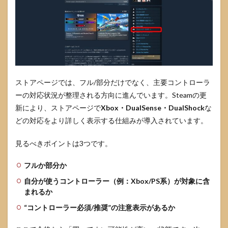
対策
6
Steam
コン
トロ
ーラ
ー対
応ゲ
ストアページでは、フル/部分だけでなく、主要コントローラ
ーム
ーの対応状況が整理される方向に進んでいます。Steamの更
をジ
新により、ストアページで
Xbox・DualSense・DualShock
な
ャン
ルで
どの対応をより詳しく表示する仕組みが導入されています。
外さ
ず選
見るべきポイントは3つです。
ぶ
6.1
フルか部分か
コン
自分が使うコントローラー（例：Xbox/PS系）が対象に含
トロ
ーラ
まれるか
ーと
“コントローラー必須/推奨”の注意表示があるか
相性
が良
いジ