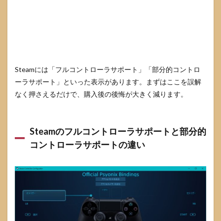
を整
理し
て探
しや
すく
する
3
Steamには「フルコントローラサポート」「部分的コントロ
Steam
ーラサポート」といった表示があります。まずはここを誤解
Input
なく押さえるだけで、購入後の後悔が大きく減ります。
でコ
ント
ロー
ラー
の相
Steamのフルコントローラサポートと部分的
性問
コントローラサポートの違い
題を
解決
する
3.1
Steam
Input
の基
本は