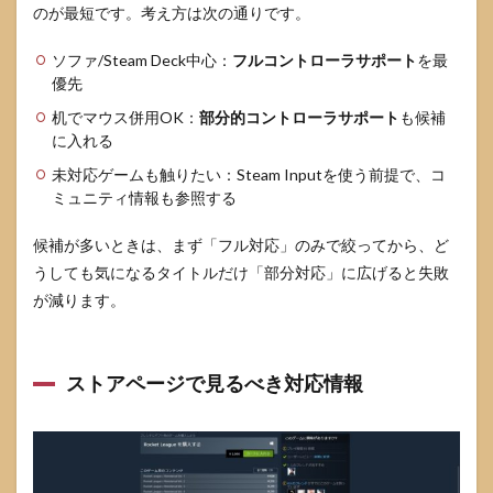
のが最短です。考え方は次の通りです。
ボタ
ン表
示が
ソファ/Steam Deck中心：
フルコントローラサポート
を最
キー
優先
ボー
机でマウス併用OK：
部分的コントローラサポート
も候補
ドの
まま
に入れる
でも
未対応ゲームも触りたい：Steam Inputを使う前提で、コ
遊べ
ミュニティ情報も参照する
る場
合が
ある
候補が多いときは、まず「フル対応」のみで絞ってから、ど
5.4
うしても気になるタイトルだけ「部分対応」に広げると失敗
ラン
が減ります。
チャ
ーや
設定
画面
ストアページで見るべき対応情報
だけ
マウ
スが
必要
なと
きの