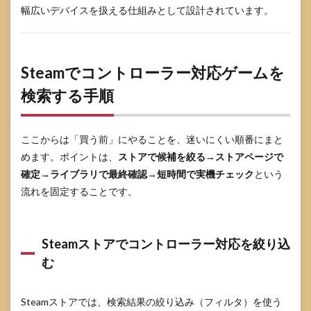
ーム
幅広いデバイスを扱える仕組みとして設計されています。
で多
い不
具合
と直
し方
Steamでコントローラー対応ゲームを
5.1
検索する手順
症状
→原
因→
対処
ここからは「買う前」にやることを、迷いにくい順番にまと
の早
めます。ポイントは、
ストアで候補を絞る→ストアページで
見表
確定→ライブラリで最終確認→短時間で実機チェック
という
5.2
流れを固定することです。
二重
入力
の直
し方
Steamストアでコントローラー対応を絞り込
（最
む
短ル
ー
ト）
Steamストアでは、検索結果の絞り込み（フィルタ）を使う
5.3