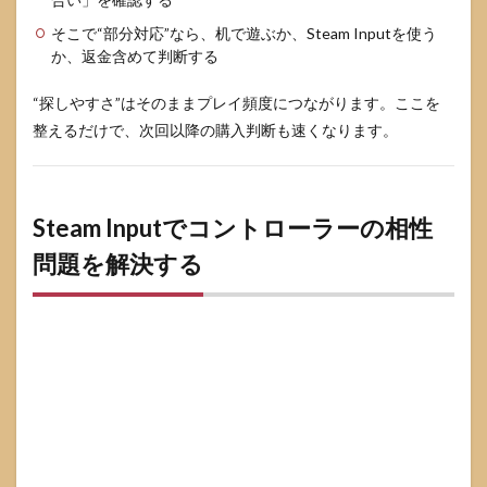
問
そこで“部分対応”なら、机で遊ぶか、Steam Inputを使う
7.1
か、返金含めて判断する
スト
アに
“探しやすさ”はそのままプレイ頻度につながります。ここを
対応
整えるだけで、次回以降の購入判断も速くなります。
表示
がな
くて
もコ
ント
Steam Inputでコントローラーの相性
ロー
ラー
問題を解決する
で遊
べま
すか
7.2
PS系
コン
トロ
ーラ
ーは
その
まま