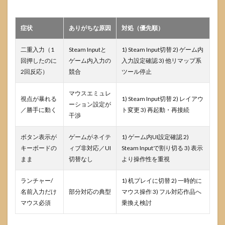
症状
ありがちな原因
対処（優先順）
二重入力（1
Steam Inputと
1) Steam Input切替 2) ゲーム内
回押したのに
ゲーム内入力の
入力設定確認 3) 他リマップ系
2回反応）
競合
ツール停止
マウスエミュレ
視点が暴れる
1) Steam Input切替 2) レイアウ
ーション設定が
／勝手に動く
ト変更 3) 再起動・再接続
干渉
ボタン表示が
ゲームがネイテ
1) ゲーム内UI設定確認 2)
キーボードの
ィブ非対応／UI
Steam Inputで割り切る 3) 表示
まま
切替なし
より操作性を重視
ランチャー/
1) 机プレイに切替 2) 一時的に
名前入力だけ
部分対応の典型
マウス操作 3) フル対応作品へ
マウス必須
乗換え検討