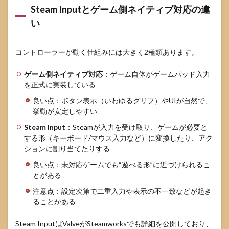
ク表
Steam Inputとゲーム側ネイティブ対応の違
（ス
トア
い
で5
分）
コントローラーが動く仕組みには大きく2種類あります。
4.2
購入
ゲーム側ネイティブ対応
：ゲーム自体がゲームパッド入力
直後
を正式に実装している
チェ
ック
良い点：ボタン表示（いわゆるグリフ）やUIが自然で、
（返
挙動が安定しやすい
金目
安2時
Steam Input
：Steamが入力を受け取り、ゲームが必要と
間内
する形（キーボード/マウス入力など）に変換したり、アク
で判
ションに割り当てたりする
断）
良い点：未対応ゲームでも“遊べる形”に近づけられるこ
5
とがある
Steam
コン
注意点：設定次第で二重入力や表示の不一致などが起き
トロ
ることがある
ーラ
ー対
応ゲ
Steam InputはValveがSteamworksでも詳細を公開しており、