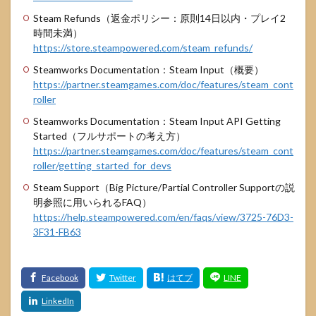
Steam Refunds（返金ポリシー：原則14日以内・プレイ2
時間未満）
https://store.steampowered.com/steam_refunds/
Steamworks Documentation：Steam Input（概要）
https://partner.steamgames.com/doc/features/steam_cont
roller
Steamworks Documentation：Steam Input API Getting
Started（フルサポートの考え方）
https://partner.steamgames.com/doc/features/steam_cont
roller/getting_started_for_devs
Steam Support（Big Picture/Partial Controller Supportの説
明参照に用いられるFAQ）
https://help.steampowered.com/en/faqs/view/3725-76D3-
3F31-FB63