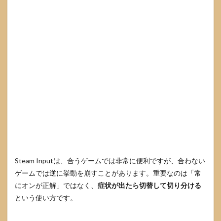
使え
ます
か
7.3
返金
を前
提
に、
どこ
まで
確認
すれ
ばよ
いで
すか
8
Steam Inputは、合うゲームでは非常に便利ですが、合わない
参考
情報
ゲームでは逆に挙動を崩すことがあります。重要なのは「常
源
にオンが正解」ではなく、
症状が出たら切替して切り分ける
という使い方です。