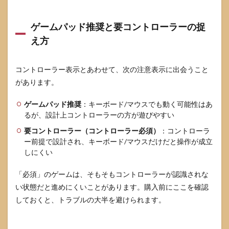
ツ
4
ゲームパッド推奨と要コントローラーの捉
Steam
え方
コン
トロ
ーラ
ー対
コントローラー表示とあわせて、次の注意表示に出会うこと
応ゲ
があります。
ーム
の購
ゲームパッド推奨
：キーボード/マウスでも動く可能性はあ
入前
チェ
るが、設計上コントローラーの方が遊びやすい
ック
要コントローラー（コントローラー必須）
：コントローラ
と購
入直
ー前提で設計され、キーボード/マウスだけだと操作が成立
後2時
しにくい
間チ
ェッ
「必須」のゲームは、そもそもコントローラーが認識されな
ク
い状態だと進めにくいことがあります。購入前にここを確認
4.1
しておくと、トラブルの大半を避けられます。
購入
前チ
ェッ