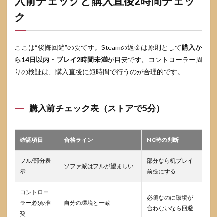
入前チェックと購入直後2時間チェッ
ク
ここは“後悔回避”の要です。Steamの返金は原則として
購入か
ら14日以内・プレイ2時間未満
が目安です。コントローラー周
りの検証は、購入直後に短時間で行うのが合理的です。
購入前チェック表（ストアで5分）
確認項目
合格ライン
NG時の判断
フル/部分表
部分なら机プレイ
ソファ派はフルが望ましい
示
前提にする
コントロー
必須なのに環境が
ラー必須/推
自分の環境と一致
合わないなら回避
奨