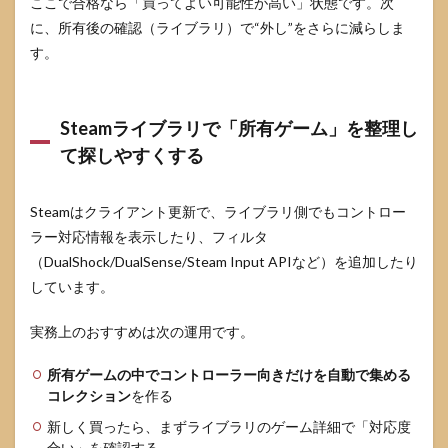
ここで合格なら「買ってよい可能性が高い」状態です。次
ャン
に、所有後の確認（ライブラリ）で“外し”をさらに減らしま
ル
す。
6.2
相性
が出
やす
Steamライブラリで「所有ゲーム」を整理し
いジ
て探しやすくする
ャン
ル
（失
Steamはクライアント更新で、ライブラリ側でもコントロー
敗の
芽）
ラー対応情報を表示したり、フィルタ
7
（DualShock/DualSense/Steam Input APIなど）を追加したり
Steam
しています。
コン
トロ
実務上のおすすめは次の運用です。
ーラ
ー対
応ゲ
所有ゲームの中でコントローラー向きだけを自動で集める
ーム
コレクション
を作る
のよ
くあ
新しく買ったら、まずライブラリのゲーム詳細で「対応度
る質
合い」を確認する