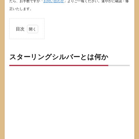
たら、お手数ですが「
お問い合わせ
」よりご一報ください。速やかに確認・修
正いたします。
目次
1
スタ
ーリ
ング
スターリングシルバーとは何か
シル
バー
とは
何か
1.1
スター
リング
は「銀
92.5%」
を示す
Ag925
の代表
的な呼
び方