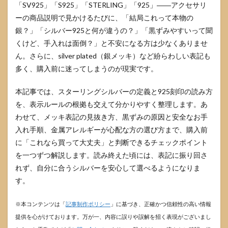
「SV925」「S925」「STERLING」「925」――アクセサリ
ーの商品説明で見かけるたびに、「結局これって本物の
銀？」「シルバー925と何が違うの？」「黒ずみやすいって聞
くけど、手入れは面倒？」と不安になる方は少なくありませ
ん。さらに、silver plated（銀メッキ）など紛らわしい表記も
多く、購入前に迷ってしまうのが現実です。
本記事では、スターリングシルバーの定義と925刻印の読み方
を、表示ルールの根拠も交えて分かりやすく整理します。あ
わせて、メッキ表記の見抜き方、黒ずみの原因と安全なお手
入れ手順、金属アレルギーが心配な方の選び方まで、購入前
に「これなら買って大丈夫」と判断できるチェックポイント
を一つずつ解説します。読み終えた頃には、表記に振り回さ
れず、自分に合うシルバーを安心して選べるようになりま
す。
※本コンテンツは「
記事制作ポリシー
」に基づき、正確かつ信頼性の高い情報
提供を心がけております。万が一、内容に誤りや誤解を招く表現がございまし