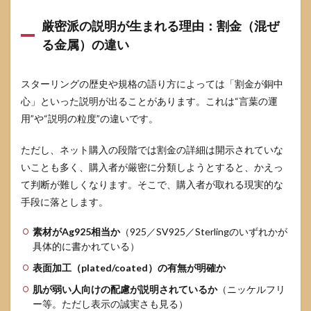
合：
黒ず
厳密派の説明が生まれる理由：割金（混ぜ
み対
る金属）の違い
策の
代わ
り
に“ケ
スターリングの歴史や規格の語り方によっては「割金が銅中
ア制
心」といった説明が出ることがあります。これは“言葉の運
約”が
用”や“説明の粒度”の違いです。
出る
6.3
ただし、ネット購入の段階では割金の詳細は開示されていな
サイ
いことも多く、購入者が厳密に分類しようとすると、かえっ
ズ調
整や
て判断が難しくなります。そこで、購入者が取れる現実的な
修理
手段に落とします。
のし
やす
さ
素材がAg925相当か
（925／SV925／Sterlingのいずれかが
も、
具体的に書かれている）
素材
表面加工（plated/coated）の有無が明確か
選び
の一
肌が弱い人向けの配慮が説明されているか
（ニッケルフリ
部
ー等。ただし表示の誠実さも見る）