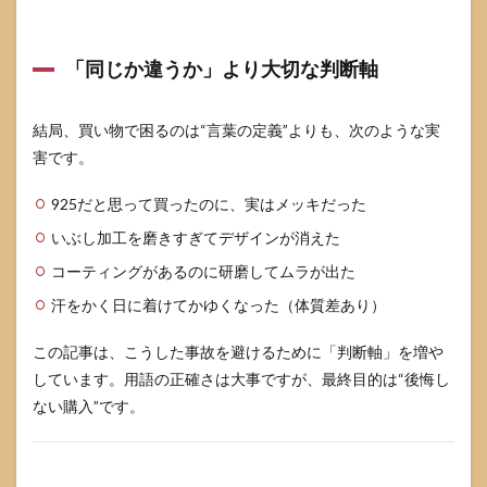
7
つけ
っぱ
「同じか違うか」より大切な判断軸
なし
は大
丈
夫？
結局、買い物で困るのは“言葉の定義”よりも、次のような実
日常
害です。
シー
ン別
925だと思って買ったのに、実はメッキだった
の注
意点
いぶし加工を磨きすぎてデザインが消えた
7.1
コーティングがあるのに研磨してムラが出た
汗・
水・
汗をかく日に着けてかゆくなった（体質差あり）
温泉
は要
この記事は、こうした事故を避けるために「判断軸」を増や
注
しています。用語の正確さは大事ですが、最終目的は“後悔し
意：
黒ず
ない購入”です。
みと
肌ト
ラブ
ルの