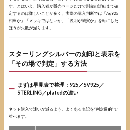
ング
す。とはいえ、購入者が販売ページだけで割金の詳細まで確
シル
定するのは難しいことが多く、実際の購入判断では「Ag925
バー
相当か」「メッキではないか」「説明が誠実か」を軸にした
が黒
ずむ
ほうが失敗が減ります。
理由
と、
いち
ばん
スターリングシルバーの刻印と表示を
安全
なお
「その場で判定」する方法
手入
れ
4.1
黒ず
まずは早見表で整理：925／SV925／
みは
STERLING／platedの違い
「劣
化」
では
ネット購入で迷いが減るよう、よくある表記を“判定目的”で
な
く、
並べます。
表面
で起
きる