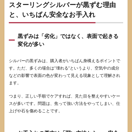
両方
スターリングシルバーが黒ずむ理由
に関
と、いちばん安全なお手入れ
わる
7.2
香
水・
黒ずみは「劣化」ではなく、表面で起きる
整髪
変化が多い
料・
洗
剤：
意外
シルバーの黒ずみは、購入者がいちばん身構えるポイントで
と効
す。ただ、多くの場合は“壊れる”というより、空気中の成分
く“生
などの影響で表面の色が変わって見える現象として理解され
活の
化学”
ます。
8
つまり、正しい手順でケアすれば、見た目を整えやすいケー
よく
ある
スが多いです。問題は、焦って強い方法をやってしまい、仕
質問
上げや石を傷めることです。
8.1
スタ
ーリ