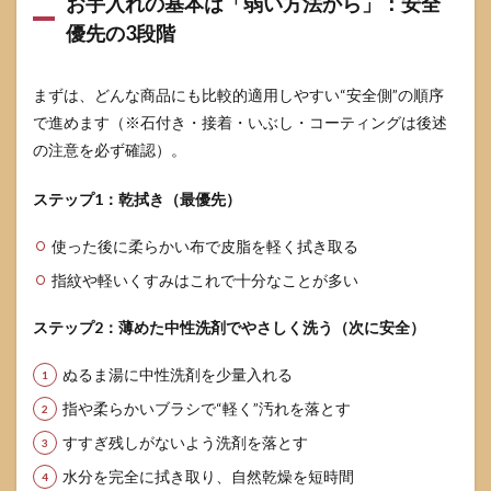
お手入れの基本は「弱い方法から」：安全
ング
シル
優先の3段階
バー
は純
銀で
まずは、どんな商品にも比較的適用しやすい“安全側”の順序
す
で進めます（※石付き・接着・いぶし・コーティングは後述
か？
の注意を必ず確認）。
8.2
925刻
ステップ1：乾拭き（最優先）
印が
あれ
ば本
使った後に柔らかい布で皮脂を軽く拭き取る
物で
す
指紋や軽いくすみはこれで十分なことが多い
か？
ステップ2：薄めた中性洗剤でやさしく洗う（次に安全）
8.3
黒ず
ぬるま湯に中性洗剤を少量入れる
みは
毎日
指や柔らかいブラシで“軽く”汚れを落とす
手入
れが
すすぎ残しがないよう洗剤を落とす
必要
です
水分を完全に拭き取り、自然乾燥を短時間