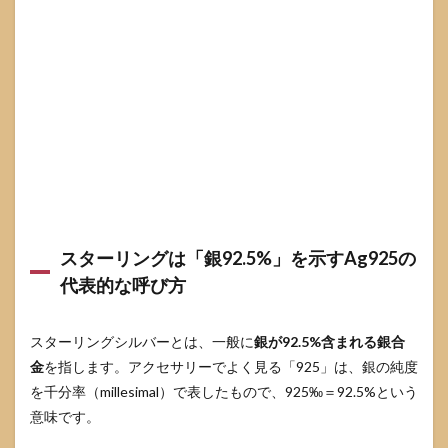
おく
2.4
購入
前の
判定
フロ
ー：
刻印
を見
た
ら、
この
順に
スターリングは「銀92.5%」を示すAg925の
確認
する
代表的な呼び方
3
スタ
スターリングシルバーとは、一般に
銀が92.5%含まれる銀合
ーリ
ング
金
を指します。アクセサリーでよく見る「925」は、銀の純度
シル
を千分率（millesimal）で表したもので、925‰＝92.5%という
バー
意味です。
とシ
ルバ