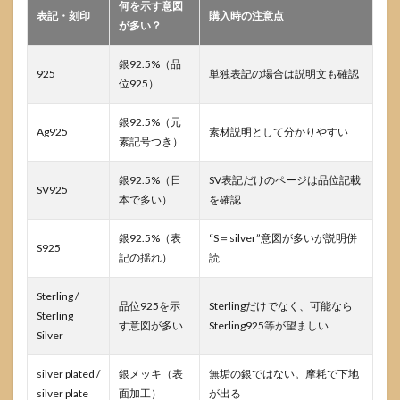
何を示す意図
表記・刻印
変化
購入時の注意点
が多い？
が多
い
銀92.5%（品
925
単独表記の場合は説明文も確認
4.2
位925）
お手入
れの基
銀92.5%（元
本は
Ag925
素材説明として分かりやすい
素記号つき）
「弱い
方法か
ら」：
銀92.5%（日
SV表記だけのページは品位記載
SV925
安全優
本で多い）
を確認
先の3
段階
銀92.5%（表
“S＝silver”意図が多いが説明併
S925
4.3
記の揺れ）
読
方法
別
Sterling /
「安
品位925を示
Sterlingだけでなく、可能なら
Sterling
全
す意図が多い
Sterling925等が望ましい
度」
Silver
早
見：
silver plated /
銀メッキ（表
無垢の銀ではない。摩耗で下地
やっ
silver plate
面加工）
が出る
てよ