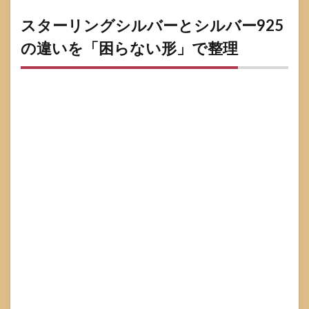
原因
切り
スターリングシルバーとシルバー925
分け
の違いを「困らない形」で整理
へ
6
スタ
ーリ
ング
シル
バー
購入
で失
敗し
ない
コ
ツ：
ネッ
ト購
入の
落と
し穴
を避
ける