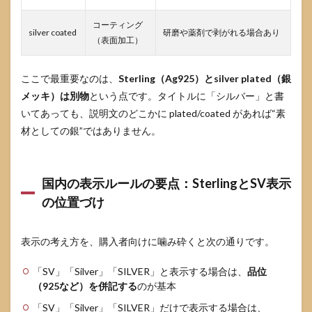
い条
件・
コーティング
silver coated
研磨や薬剤で剥がれる場合あり
避け
（表面加工）
たい
条件
ここで最重要なのは、
Sterling（Ag925）とsilver plated（銀
4.4
メッキ）は別物
という点です。タイトルに「シルバー」と書
やっ
ては
いてあっても、説明文のどこかに plated/coated があれば“素
いけ
材としての銀”ではありません。
ない
ケー
ス：
いぶ
国内の表示ルールの要点：SterlingとSV表示
し・
石付
の位置づけ
き・
コー
ティ
表示の考え方を、購入者向けに噛み砕くと次の通りです。
ン
グ・
「SV」「Silver」「SILVER」と表示する場合は、
品位
接着
（925など）を併記する
のが基本
5
「SV」「Silver」「SILVER」だけで表示する場合は、
金属