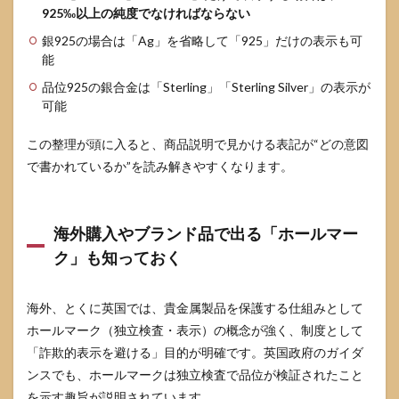
925‰以上の純度でなければならない
アレ
ルギ
銀925の場合は「Ag」を省略して「925」だけの表示も可
ーが
能
心配
な人
品位925の銀合金は「Sterling」「Sterling Silver」の表示が
のた
可能
め
の、
失敗
この整理が頭に入ると、商品説明で見かける表記が“どの意図
しに
で書かれているか”を読み解きやすくなります。
くい
選び
方
海外購入やブランド品で出る「ホールマー
5.1
まず
ク」も知っておく
知っ
てお
きた
海外、とくに英国では、貴金属製品を保護する仕組みとして
い前
ホールマーク（独立検査・表示）の概念が強く、制度として
提：
体質
「詐欺的表示を避ける」目的が明確です。英国政府のガイダ
差が
ンスでも、ホールマークは独立検査で品位が検証されたこと
大き
く、
を示す趣旨が説明されています。