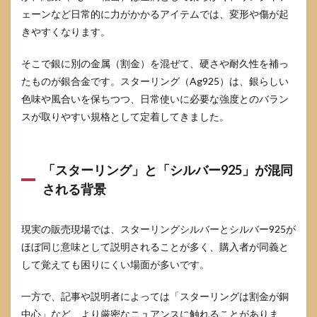
説明
ェーンなど日常的に力がかかるアイテムでは、変形や傷が起
が生
まれ
きやすくなります。
る理
由：
そこで銀に別の金属（割金）を混ぜて、硬さや耐久性を補っ
割金
（混
たものが銀合金です。スターリング（Ag925）は、銀らしい
ぜる
色味や風合いを保ちつつ、日常使いに必要な強度とのバラン
金
スが取りやすい規格として定着してきました。
属）
の違
い
3.3
「スターリング」と「シルバー925」が混同
「同
される背景
じか
違う
か」
現実の販売現場では、スターリングシルバーとシルバー925が
より
大切
ほぼ同じ意味として説明されることが多く、購入者が同義と
な判
して覚えても困りにくい場面が多いです。
断軸
4
一方で、記事や説明者によっては「スターリングは割金が銅
スタ
中心」など、より厳密なニュアンスに触れることがありま
ーリ