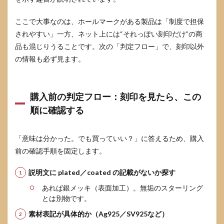
断定
はで
ここで大事なのは、ホールマークがある製品は「制度で担保
きな
されやすい」一方、ネット上には“それっぽい刻印だけ”の商
い
品も混じりうることです。次の「判定フロー」で、刻印以外
5.2
の情報も必ず見ます。
反応
が出
やす
くな
購入前の判定フロー：刻印を見たら、この
る要
因：
順に確認する
汗・
摩
擦・
「意味は分かった。でも買っていい？」に答えるため、購入
表面
加
前の確認手順を固定します。
工・
説明
説明文に plated／coated の記載がないか探す
不足
あれば銀メッキ（表面加工）。無垢のスターリング
5.3
とは別物です。
購入
前チ
素材表記が具体的か（Ag925／SV925など）
ェッ