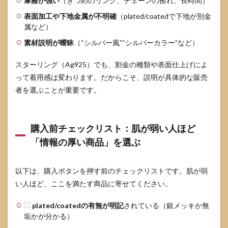
摩擦が強い
（きつめのリング、チェーンの擦れ、長時間）
表面加工や下地金属が不明確
（plated/coatedで下地が別金
属など）
素材説明が曖昧
（“シルバー風”“シルバーカラー”など）
スターリング（Ag925）でも、割金の種類や表面仕上げによ
って着用感は変わります。だからこそ、説明が具体的な販売
者を選ぶことが重要です。
購入前チェックリスト：肌が弱い人ほど
「情報の厚い商品」を選ぶ
以下は、購入ボタンを押す前のチェックリストです。肌が弱
い人ほど、ここを満たす商品に寄せてください。
plated/coatedの有無が明記
されている（銀メッキか無
垢かが分かる）