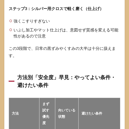
か？
ステップ3：シルバー用クロスで軽く磨く（仕上げ）
8.4
つけ
強くこすりすぎない
っぱ
なし
いぶし加工やマット仕上げは、意図せず質感を変える可能
にし
性があるので注意
たい
ので
す
この3段階で、日常の黒ずみやくすみの大半は十分に扱えま
が、
す。
現実
的に
はど
うす
方法別「安全度」早見：やってよい条件・
れ
ば？
避けたい条件
8.5
金属
アレ
まず
ルギ
試す
向いている
方法
ーで
避けたい条件
優先
状態
も着
度
けら
れま