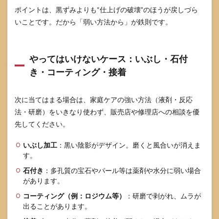
ク
ポイントは、黒ずみよりも“仕上げの破壊”のほうが戻しづら
いことです。だから「弱い方法から」が鉄則です。
10
参考
情報
源
やってはいけないケース：いぶし・石付
10.1
き・コーティング・接着
参考に
したサ
イト・
次に当てはまる場合は、家庭ケアの強い方法（液剤・反応
資料
法・研磨）をいきなり使わず、販売店や修理店への相談を優
（サイ
ト名＋
先してください。
URL）
いぶし加工
：黒い陰影がデザイン。磨くと風合いが消えま
す。
石付き
：多孔質の宝石やパール等は薬剤や水分に弱い場合
があります。
コーティング（例：ロジウム等）
：研磨で剥がれ、ムラが
出ることがあります。