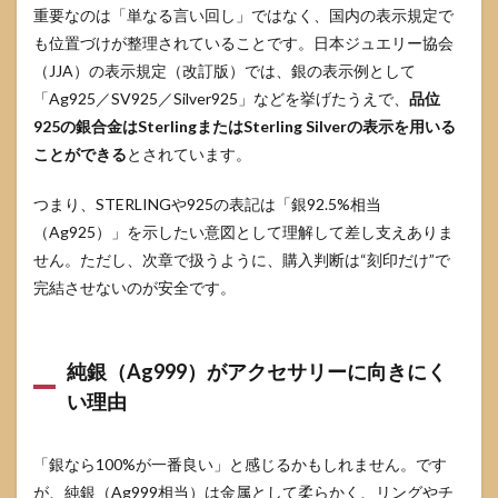
ー
重要なのは「単なる言い回し」ではなく、国内の表示規定で
925
も位置づけが整理されていることです。日本ジュエリー協会
の違
いを
（JJA）の表示規定（改訂版）では、銀の表示例として
「困
「Ag925／SV925／Silver925」などを挙げたうえで、
品位
らな
い
925の銀合金はSterlingまたはSterling Silverの表示を用いる
形」
ことができる
とされています。
で整
理
つまり、STERLINGや925の表記は「銀92.5%相当
3.1
（Ag925）」を示したい意図として理解して差し支えありま
実用
せん。ただし、次章で扱うように、購入判断は“刻印だけ”で
上は
同じ
完結させないのが安全です。
意味
で扱
われ
るこ
純銀（Ag999）がアクセサリーに向きにく
とが
い理由
多い
3.2
厳密
「銀なら100%が一番良い」と感じるかもしれません。です
派の
が、純銀（Ag999相当）は金属として柔らかく、リングやチ