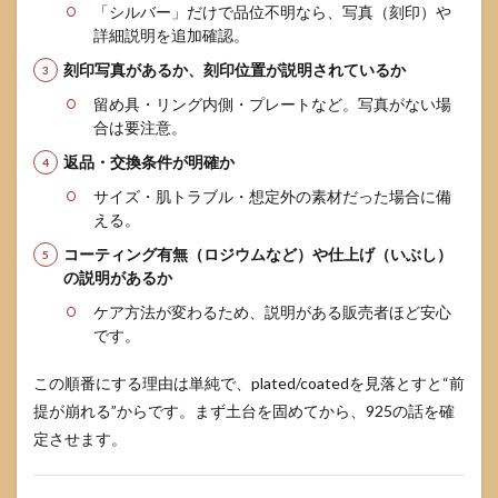
「シルバー」だけで品位不明なら、写真（刻印）や
クリ
ス
詳細説明を追加確認。
ト：
刻印写真があるか、刻印位置が説明されているか
肌が
弱い
留め具・リング内側・プレートなど。写真がない場
人ほ
合は要注意。
ど
「情
返品・交換条件が明確か
報の
厚い
サイズ・肌トラブル・想定外の素材だった場合に備
商
える。
品」
コーティング有無（ロジウムなど）や仕上げ（いぶし）
を選
ぶ
の説明があるか
5.4
ケア方法が変わるため、説明がある販売者ほど安心
症状
です。
が出
たと
この順番にする理由は単純で、plated/coatedを見落とすと“前
きの
提が崩れる”からです。まず土台を固めてから、925の話を確
行
動：
定させます。
我慢
せ
ず、