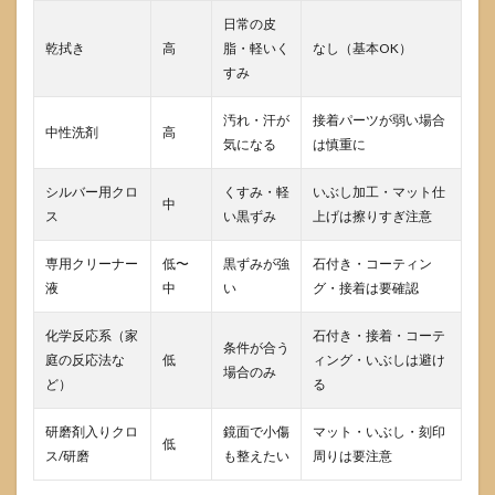
す
日常の皮
か？
乾拭き
高
脂・軽いく
なし（基本OK）
すみ
9
ま
とめ：
スター
汚れ・汗が
接着パーツが弱い場合
中性洗剤
高
リング
気になる
は慎重に
シルバ
ーは
シルバー用クロ
くすみ・軽
いぶし加工・マット仕
「Ag925
中
ス
を見抜
い黒ずみ
上げは擦りすぎ注意
く力」
で安心
専用クリーナー
低〜
黒ずみが強
石付き・コーティン
して選
液
中
い
グ・接着は要確認
べる
9.1
化学反応系（家
石付き・接着・コーテ
条件が合う
今日
庭の反応法な
低
ィング・いぶしは避け
場合のみ
から
ど）
る
迷わ
ない
研磨剤入りクロ
鏡面で小傷
マット・いぶし・刻印
ため
低
の要
ス/研磨
も整えたい
周りは要注意
点チ
ェッ