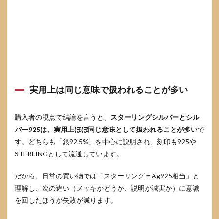
6.1
「安
すぎ
る」
の正
体：
素材
では
な
く“説
実用上は同じ意味で扱われることが多い
明の
薄
さ”が
購入者の視点で結論を言うと、
スターリングシルバーとシル
危険
バー925は、実用上ほぼ同じ意味として扱われることが多い
で
6.2
す。どちらも「銀92.5%」を中心に説明され、刻印も925や
コー
STERLINGとして流通しています。
ティ
ング
（ロ
だから、日常の買い物では「スターリング＝Ag925相当」と
ジウ
理解し、次の違い（メッキかどうか、説明が誠実か）に意識
ム
等）
を回したほうが失敗が減ります。
があ
る場