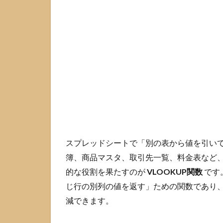
引数4
つの
意味
と完
全一
致が
基本
の理
由
2
スプ
レッドシ
ート
VLOOKUP
スプレッドシートで「別の表から値を引い
の基本の
書き方テ
簿、商品マスタ、取引先一覧、料金表など
ンプレ
的な役割を果たすのが
VLOOKUP関数
です
2.1
じ行の別列の値を返す」ための関数であり
最小
減できます。
構成
の例