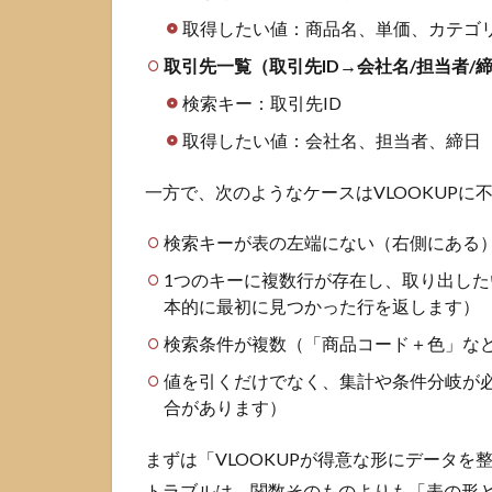
原因
取得したい値：商品名、単価、カテゴ
別チ
ェッ
取引先一覧（取引先ID→会社名/担当者/
クリ
スト
検索キー：取引先ID
3.2
取得したい値：会社名、担当者、締日
IFERROR・
IFNAで表
一方で、次のようなケースはVLOOKUPに
示を整える
検索キーが表の左端にない（右側にある
4
スプ
レッドシ
1つのキーに複数行が存在し、取り出した
ート
本的に最初に見つかった行を返します）
VLOOKUP
の応用パ
検索条件が複数（「商品コード＋色」な
ターン
値を引くだけでなく、集計や条件分岐が必要
4.1
合があります）
部分
一致
まずは「VLOOKUPが得意な形にデータ
とワ
トラブルは、関数そのものよりも「表の形