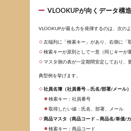
と読
み方
VLOOKUPが向くデータ構
2.2
列番
VLOOKUPが最も力を発揮するのは、次の
号の
考え
左端列に「検索キー」があり、右側に「
方と
範囲
検索キーが原則として一意（同じキーが
固定
マスタ側の表が一定期間安定しており、
のコ
ツ
典型例を挙げます。
3
スプ
レッドシ
社員名簿（社員番号→氏名/部署/メール
ート
VLOOKUP
検索キー：社員番号
の#N/Aと
取得したい値：氏名、部署、メール
ズレを直
す手順
商品マスタ（商品コード→商品名/単価/
3.1
検索キー：商品コード