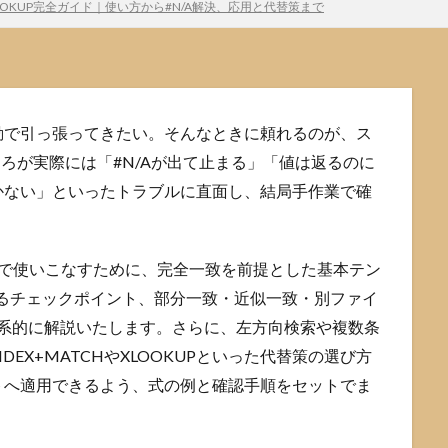
OKUP完全ガイド｜使い方から#N/A解決、応用と代替策まで
動で引っ張ってきたい。そんなときに頼れるのが、ス
ころが実際には「#N/Aが出て止まる」「値は返るのに
かない」といったトラブルに直面し、結局手作業で確
型”で使いこなすために、完全一致を前提とした基本テン
けるチェックポイント、部分一致・近似一致・別ファイ
を体系的に解説いたします。さらに、左方向検索や複数条
DEX+MATCHやXLOOKUPといった代替策の選び方
トへ適用できるよう、式の例と確認手順をセットでま