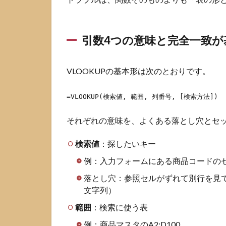
イル
ドカ
ード
引数4つの意味と完全一致が
4.2
近似
一致
VLOOKUPの基本形は次のとおりです。
で階
級判
定を
=VLOOKUP(検索値, 範囲, 列番号, [検索方法])
する
それぞれの意味を、よくある落とし穴とセ
4.3
別シー
ト・別ファイル
検索値
：探したいキー
参照と
IMPORTRANGE
例：入力フォームにある商品コードのセ
5
スプ
落とし穴：参照セルがずれて別行を見
レッドシ
文字列）
ート
VLOOKUP
範囲
：検索に使う表
が苦手な
例：商品マスタのA2:D100