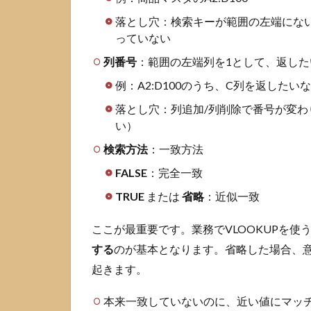
要件と代
替策
落とし穴：検索キーが範囲の左端にな
っていない
5.1
左方
列番号
：範囲の左端列を1として、返し
向に
例：A2:D100のうち、C列を返したいな
引け
ない
落とし穴：列追加/列削除で番号が変
とき
い）
の解
決策
検索方法
：一致方法
5.2
FALSE
：完全一致
複数
TRUE
または
省略
：近似一致
条件
で引
きた
ここが最重要です。業務でVLOOKUPを使
いと
する
のが基本となります。省略した場合、意
きの
起きます。
選び
方
本来一致していないのに、近い値にマッ
5.3