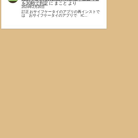
を30秒で判定
に
まこと
より
2026年2月20日
訂正 おサイフケータイのアプリの再インストで
は おサイフケータイのアプリで IC…