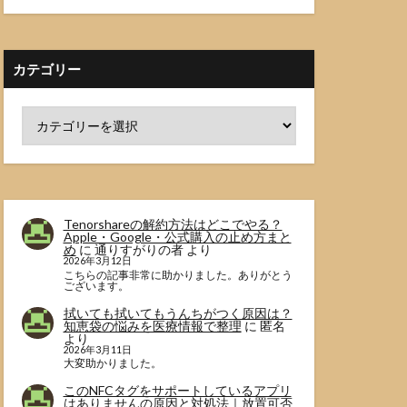
カテゴリー
Tenorshareの解約方法はどこでやる？
Apple・Google・公式購入の止め方まと
め
に
通りすがりの者
より
2026年3月12日
こちらの記事非常に助かりました。ありがとう
ございます。
拭いても拭いてもうんちがつく原因は？
知恵袋の悩みを医療情報で整理
に
匿名
より
2026年3月11日
大変助かりました。
このNFCタグをサポートしているアプリ
はありませんの原因と対処法｜放置可否