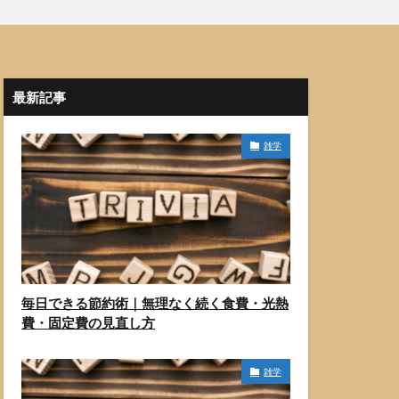
最新記事
雑学
毎日できる節約術｜無理なく続く食費・光熱
費・固定費の見直し方
雑学