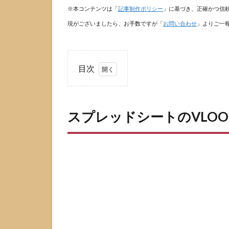
※本コンテンツは「
記事制作ポリシー
」に基づき、正確かつ信
現がございましたら、お手数ですが「
お問い合わせ
」よりご一
目次
1
スプ
レッドシ
ートの
スプレッドシートのVLO
VLOOKUP
でできる
ことと前
提
1.1
VLOOKUP
が向くデ
ータ構造
1.2