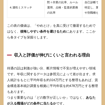
なく
黙々作業の比率、ルール
自己診断で合わ
「運
4. 適性ミスマッチ
運用、点検・監査的業務
特定し、業務配
用の
の比率
や別職種も含め
現
実」
を取
この表の価値は、「やめとけ」を真に受けて撤退するためで
りに
はなく、
行く
後悔しやすい条件を避けるため
にあります。ここか
ら各タイプを深掘りします。
3.2
面接
で確
認す
収入と評価が伸びにくいと言われる理由
べき
質問
集は
待遇の話は刺激が強い分、断片情報で不安が増えやすい領域
「深
掘
です。年収に関するデータは参照元によって差が出ます。求
り」
人統計をもとに平均年収を約326万円とする整理もあれば、賃
まで
金構造基本統計調査を根拠に平均年収を約478万円とする整理
がセ
ット
もあります。
3.3
つまり重要なのは「どの数字が正しいか」ではなく、
あなた
病院
が入る職場がどの条件に当たるか
です。