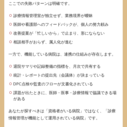
割の
ここでの失敗パターンは明確です。
拡
張」
診療情報管理室が独立せず、業務境界が曖昧
で回
収す
医師や看護部へのフィードバックが、個人の努力頼み
る
改善提案が「忙しいから」で止まり、形にならない
5
年収
相談相手がおらず、属人化が進む
とキ
ャリ
一方で、機能している病院は、連携の仕組みが存在します。
アの
伸ば
退院サマリや記録整備の指標を、月次で共有する
し方
統計・レポートの提出先（会議体）が決まっている
5.1
年収
DPC点検や監査のフローが文書化されている
レン
ジが
課題が出たときに、医師・医事・診療情報で協議できる場
割れ
がある
るの
は
あなたが探すべきは「資格者がいる病院」ではなく、「診療
「統
計の
情報管理が機能として運用されている病院」です。
分
類」