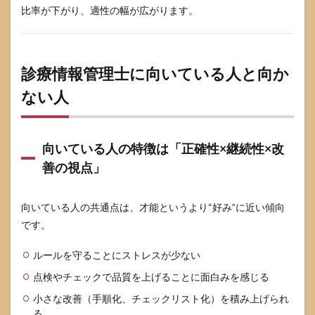
比率が下がり、適性の幅が広がります。
「病
院の
意思
決定
に近
診療情報管理士に向いている人と向か
い領
域」
ない人
5.4
転職
で評
向いている人の特徴は「正確性×継続性×改
価さ
れる
善の視点」
「実
績」
の作
向いている人の共通点は、才能というより“好み”に近い傾向
り方
です。
は成
果物
ベー
ルールを守ることにストレスが少ない
ス
点検やチェックで品質を上げることに面白みを感じる
6
小さな改善（手順化、チェックリスト化）を積み上げられ
仕事
がつ
る