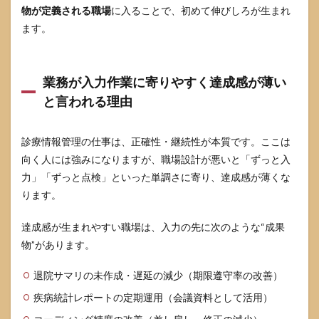
く
物が定義される職場
に入ることで、初めて伸びしろが生まれ
4
ます。
資格
取得
のル
ート
業務が入力作業に寄りやすく達成感が薄い
と勉
と言われる理由
強計
画
4.1
診療情報管理の仕事は、正確性・継続性が本質です。ここは
日本
向く人には強みになりますが、職場設計が悪いと「ずっと入
病院
力」「ずっと点検」といった単調さに寄り、達成感が薄くな
会の
一次
ります。
情報
で、
達成感が生まれやすい職場は、入力の先に次のような“成果
受験
物”があります。
スケ
ジュ
ール
退院サマリの未作成・遅延の減少（期限遵守率の改善）
を固
定す
疾病統計レポートの定期運用（会議資料として活用）
る