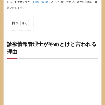
たら、お手数ですが「
お問い合わせ
」よりご一報ください。速やかに確認・修
正いたします。
目次
1
診療
情報
管理
診療情報管理士がやめとけと言われる
士が
理由
やめ
とけ
と言
われ
る理
由
1.1
まず
押さ
える
べき
前提
は