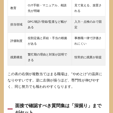
けれ
OJT手順・マニュアル、相談
見て覚える、放置さ
教育
ば回
先が明確
れる
避で
きる
DPC/統計/登録/監査など幅が
入力・点検のみで固
担当領域
9
ある
定
参考
にし
役割定義と昇給・手当の根拠
事務職一律で評価さ
た情
評価制度
がある
れにくい
報源
繁忙期の理由と対策が説明で
残業構造
恒常的に残業が前提
きる
この表の右側が複数当てはまる職場は、“やめとけ”の温床に
なりやすいです。逆に左側が揃うほど、専門性が伸びやす
く、同じ努力でも報われやすくなります。
面接で確認すべき質問集は「深掘り」まで
がセット