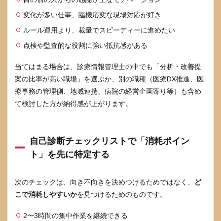
6.2
変化が多い仕事、臨機応変な現場対応が好き
業務
量が
ルール運用より、裁量でスピーディーに進めたい
多す
ぎる
点検や監査的な役割に強い抵抗感がある
場合
の対
当てはまる場合は、診療情報管理士の中でも「分析・改善提
処
案の比率が高い職場」を選ぶか、別の職種（医療DX推進、医
6.3
療事務の管理側、地域連携、病院の経営企画寄り等）も含め
入力
だけ
て検討した方が納得感が上がります。
で意
味が
見え
ない
自己診断チェックリストで「消耗ポイン
場合
ト」を先に特定する
の対
処
6.4
次のチェックは、向き不向きを決めつけるためではなく、
ど
孤立
こで消耗しやすいか
を見つけるためのものです。
して
相談
2〜3時間の集中作業を継続できる
でき