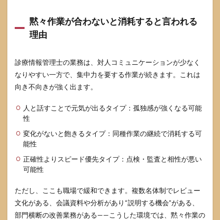
と
「職
黙々作業が合わないと消耗すると言われる
場条
理由
件」
が原
因
診療情報管理士の業務は、対人コミュニケーションが少なく
5.2
なりやすい一方で、集中力を要する作業が続きます。これは
年収
向き不向きが強く出ます。
が伸
びや
すい
人と話すことで元気が出るタイプ：孤独感が強くなる可能
条件
性
チェ
ック
変化がないと飽きるタイプ：同種作業の継続で消耗する可
リス
能性
ト
正確性よりスピード優先タイプ：点検・監査と相性が悪い
5.3
可能性
伸び
やす
ただし、ここも職場で緩和できます。複数名体制でレビュー
いキ
ャリ
文化がある、会議資料や分析があり“説明する機会”がある、
ア分
部門横断の改善業務がある——こうした環境では、黙々作業の
岐は