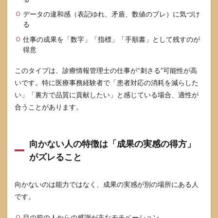
らい
データの違和感（表記ゆれ、矛盾、数値のブレ）に気づけ
と感
る
じた
とき
仕事の成果を「数字」「指標」「手順書」として残すのが
のト
得意
ラブ
ルシ
ュー
このタイプは、診療情報管理士の仕事が“刺さる”可能性が高
ティ
いです。特に医療事務経験者で「患者対応の消耗を減らした
ング
い」「裏方で品質に貢献したい」と感じている場合、適性が
6.1
合うことがあります。
つら
さの
原因
を4つ
向かない人の特徴は「成果の実感の得方」
に切
り分
がズレること
ける
と、
打ち
向かないのは能力ではなく、成果の実感が別の場所にある人
手が
です。
見え
る
目の前の人からの感謝が主なモチベーション