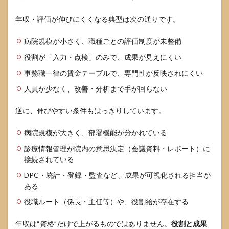
タイ
プ別
年収・評価が伸びにくくなる典型は次の通りです。
に
「期
待で
病院規模が小さく、職種ごとの評価制度が未整備
きる
役割が「入力・点検」のみで、成果が見えにくい
業
務」
事務職一律の賃金テーブルで、専門性が反映されにくい
と
「注
人員が少なく、改善・分析まで手が回らない
意
点」
逆に、伸びやすい条件もはっきりしています。
を把
握す
る
病院規模が大きく、部署機能が分かれている
3.4
診療情報管理が院内の意思決定（会議資料・レポート）に
見学
接続されている
時の
DPC・統計・登録・監査など、成果が可視化される担当が
観察
ある
ポイ
ント
役職ルート（係長・主任等）や、役割給が存在する
で“文
化”を
見抜
年収は“資格”だけで上がるものではありません。
役割と成果