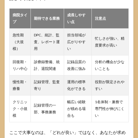
病院タイ
成長しやす
期待できる業務
注意点
プ
い点
急性期
DPC、統計、監
担当領域が
忙しさが強い、精
（大規
査、レポート運
広がりやす
度要求が高い
模）
用
い
回復期・
診療録整備、統
記録品質の
分析の機会が少な
リハ中心
計、退院関連
改善に強み
いことも
慢性期・
記録管理、監査
運用の標準
役割が限定されや
療養
寄り
化ができる
すい
クリニッ
幅広い経験
1名体制・兼務で
記録管理の一
ク・小規
が積める場
専門性が伸びにく
部、事務兼務
模
合も
い
ここで大事なのは、「どれが良い」ではなく、あなたが求め