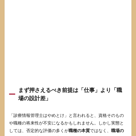
情報
管理
士に
向い
てい
る人
と向
かな
い人
2.1
向い
てい
る人
の特
徴は
まず押さえるべき前提は「仕事」より「職
「正
確性×
場の設計差」
継続
性×改
善の
「診療情報管理士はやめとけ」と言われると、資格そのもの
視
や職種の将来性が不安になるかもしれません。しかし実態と
点」
しては、否定的な評価の多くが
職種の本質
ではなく、
職場の
2.2