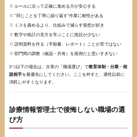
ない
ルールに沿って正確に進める方が安心する
場合
の対
“同じことを丁寧に繰り返す”作業に耐性がある
処
ミスを責めるより、仕組みで減らす発想が好き
6.5
数字や統計の見方を学ぶことに抵抗が少ない
適性
が合
説明資料を作る（手順書、レポート）ことが苦ではない
わな
い場
部門間の調整（確認・共有）を面倒だと思いすぎない
合の
対処
3つ以下の場合は、次章の「職場選び」で
教育体制・分業・相
7
談相手
を最優先にしてください。ここを外すと、適性以前に
よく
消耗しやすくなります。
ある
質問
7.1
医療
診療情報管理士で後悔しない職場の選
事務
と何
び方
が違
う？
7.2