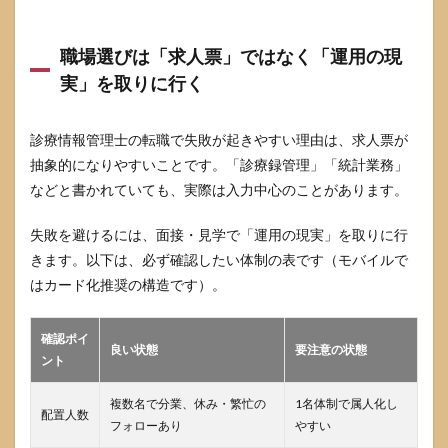
7.5
院内
職場選びは「求人票」ではなく「運用の現
がん
登録
実」を取りに行く
のス
キル
はキ
診療情報管理士の転職で失敗が起きやすい理由は、求人票が
ャリ
アに
抽象的になりやすいことです。「診療録管理」「統計業務」
役立
などと書かれていても、実際は入力中心のことがあります。
つ？
8
失敗を避けるには、面接・見学で「運用の現実」を取りに行
まと
きます。以下は、必ず確認したい体制の表です（モバイルで
め：
はカード化推奨の構造です）。
やめ
とけ
の正
確認ポイ
体は
良い状態
要注意の状態
「職
ント
場
差」
複数名で分業、休み・繁忙の
1名体制で属人化し
なの
配置人数
フォローあり
やすい
で、
見抜