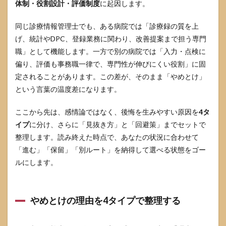
体制・役割設計・評価制度
に起因します。
向か
ない
人の
同じ診療情報管理士でも、ある病院では「診療録の質を上
特徴
げ、統計やDPC、登録業務に関わり、改善提案まで担う専門
は
「成
職」として機能します。一方で別の病院では「入力・点検に
果の
偏り、評価も事務職一律で、専門性が伸びにくい役割」に固
実感
定されることがあります。この差が、そのまま「やめとけ」
の得
方」
という言葉の温度差になります。
がズ
レる
ここから先は、感情論ではなく、後悔を生みやすい原因を
4タ
こと
イプ
に分け、さらに「見抜き方」と「回避策」までセットで
2.3
整理します。読み終えた時点で、あなたの状況に合わせて
自己
診断
「進む」「保留」「別ルート」を納得して選べる状態をゴー
チェ
ルにします。
ック
リス
トで
「消
やめとけの理由を4タイプで整理する
耗ポ
イン
ト」