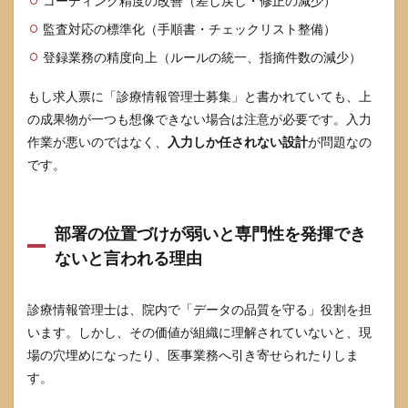
コーディング精度の改善（差し戻し・修正の減少）
4.2
監査対応の標準化（手順書・チェックリスト整備）
勉強
計画
登録業務の精度向上（ルールの統一、指摘件数の減少）
は
「範
もし求人票に「診療情報管理士募集」と書かれていても、上
囲を
回
の成果物が一つも想像できない場合は注意が必要です。入力
す」
作業が悪いのではなく、
入力しか任されない設計
が問題なの
より
です。
「落
とし
穴を
潰
部署の位置づけが弱いと専門性を発揮でき
す」
ないと言われる理由
4.3
取得
コス
診療情報管理士は、院内で「データの品質を守る」役割を担
トは
「手
います。しかし、その価値が組織に理解されていないと、現
当」
場の穴埋めになったり、医事業務へ引き寄せられたりしま
では
なく
す。
「役