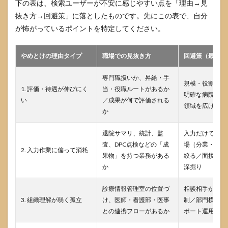
下の表は、検索ユーザーが不安に感じやすい点を「理由→見
を先
に特
抜き方→回避策」に落としたものです。先にこの表で、自分
定す
が怖がっているポイントを特定してください。
る
3
やめとけの理由タイプ
職場での見抜き方
回避策（最短ル
診療
情報
管理
専門職扱いか、昇給・手
規模・役割・評
士で
1. 評価・待遇が伸びにく
当・役職ルートがあるか
明確な病院を選
後悔
い
／成果が何で評価される
しな
領域を広げられ
か
い職
場の
選び
退院サマリ、統計、監
入力だけで終わ
方
査、DPC点検などの「成
場（分業・改善
2. 入力作業に偏って消耗
果物」を持つ業務がある
絞る／面接で実
3.1
か
深掘り
職場
選び
は
診療情報管理室の位置づ
相談相手がいる
「求
3. 組織理解が弱く孤立
け、医師・看護部・医事
制／部門横断の
人
との連携フローがあるか
ポート運用があ
票」
では