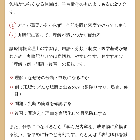
勉強がつらくなる原因は、学習量そのものよりも次の2つで
す。
どこが重要か分からず、全部を同じ密度でやってしまう
丸暗記に寄って、理解が追いつかず崩れる
診療情報管理士の学習は、用語・分類・制度・医学基礎が絡
むため、丸暗記だけでは息切れしやすいです。おすすめは
「理解→例→問題→復習」の回転です。
理解：なぜその分類・制度になるのか
例：現場でどんな場面に出るのか（退院サマリ、監査、統
計）
問題：判断の筋道を確認する
復習：間違えた理由を言語化して再発防止する
また、仕事につなげるなら「学んだ内容を、成果物に変換す
る視点」を早めに持つと有利です。たとえば「表記ゆれを減