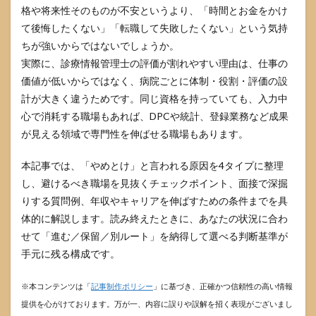
格や将来性そのものが不安というより、「時間とお金をかけ
て後悔したくない」「転職して失敗したくない」という気持
ちが強いからではないでしょうか。
実際に、診療情報管理士の評価が割れやすい理由は、仕事の
価値が低いからではなく、病院ごとに体制・役割・評価の設
計が大きく違うためです。同じ資格を持っていても、入力中
心で消耗する職場もあれば、DPCや統計、登録業務など成果
が見える領域で専門性を伸ばせる職場もあります。
本記事では、「やめとけ」と言われる原因を4タイプに整理
し、避けるべき職場を見抜くチェックポイント、面接で深掘
りする質問例、年収やキャリアを伸ばすための条件までを具
体的に解説します。読み終えたときに、あなたの状況に合わ
せて「進む／保留／別ルート」を納得して選べる判断基準が
手元に残る構成です。
※本コンテンツは「
記事制作ポリシー
」に基づき、正確かつ信頼性の高い情報
提供を心がけております。万が一、内容に誤りや誤解を招く表現がございまし