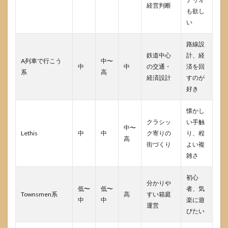
経営判断
も欲し
い
路線設
鉄道中心
計、経
A列車で行こう
中〜
中
中
の交通・
済を回
系
高
経済設計
すのが
好き
懐かし
クラシッ
い手触
中〜
Lethis
中
中
ク寄りの
り、程
高
街づくり
よい複
雑さ
初心
分かりや
低〜
低〜
者、気
Townsmen系
高
すい箱庭
中
中
楽に遊
運営
びたい