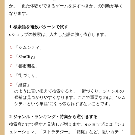
か」「似た体験ができるゲームを探すべきか」の判断が早く
う1
本が
なります。
決ま
る選
1. 検索語を複数パターンで試す
び方
eショップの検索は、入力した語に強く依存します。
4.1
シム
「シムシティ」
シテ
ィ経
「SimCity」
験者
が満
「都市開発」
足し
「街づくり」
やす
い選
「経営」
び方
のように言い換えて検索すると、「街づくり」ジャンルの
4.2
候補は見つかりやすくなります。ここで重要なのは、“シム
初心
シティという単語”に引っ張られすぎないことです。
者が
挫折
2. ジャンル・ランキング・特集から逆引きする
しに
くい
検索窓だけで探すと見逃しが増えます。eショップには「シミ
選び
ュレーション」「ストラテジー」「箱庭」など、近いカテゴ
方