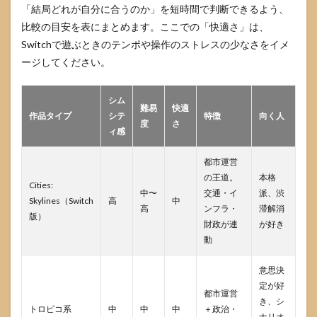
「結局どれが自分に合うのか」を短時間で判断できるよう、
比較の目安を表にまとめます。ここでの「快適さ」は、
Switchで遊ぶときのテンポや操作のストレスの少なさをイメ
ージしてください。
シム
難易
快適
作品タイプ
シテ
特徴
向く人
度
さ
ィ感
都市運営
の王道。
本格
Cities:
中〜
交通・イ
派、渋
Skylines（Switch
高
中
高
ンフラ・
滞解消
版）
財政が連
が好き
動
意思決
定が好
都市運営
き、シ
トロピコ系
中
中
中
＋政治・
ナリオ