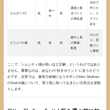
自分で
建築と拠
作りた
低〜
ビルダーズ2
低
高
点づくり
い、ク
中
の満足感
ラフト
好き
のんび
癒やし系
り、景
どうぶつの森
低
低
高
の整備・
観づく
配置
り重視
ここで「シムシティ感が高いほど正解」というわけではあり
ません。重要なのは、あなたの“好きポイント”に合うかどう
かです。次章では、最有力候補になりやすいCities: Skylines
のSwitch版について、買う前に知っておきたい注意点を深掘
りします。