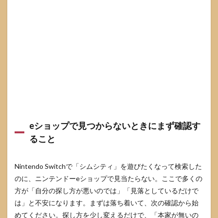
気に
なる
場面
3.2
DLCや
機能
差で
戸惑
いや
すい
点
3.3
後悔
eショップで見つからないときにまず確認す
しな
ること
いた
めの
チェ
Nintendo Switchで「シムシティ」を遊びたくなって検索した
ック
リス
のに、ニンテンドーeショップで見当たらない。ここで多くの
ト
方が「自分の探し方が悪いのでは」「見落としているだけで
4
は」と不安になります。まずは落ち着いて、次の確認から始
自分
めてください。探し方を少し変えるだけで、「本家が無いの
に合