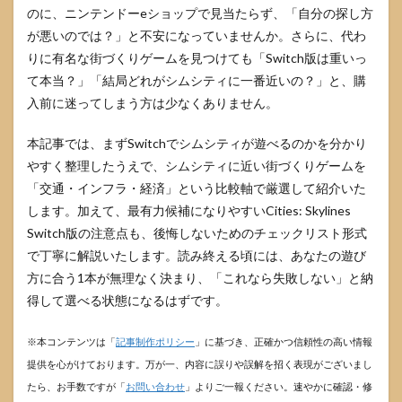
のに、ニンテンドーeショップで見当たらず、「自分の探し方
が悪いのでは？」と不安になっていませんか。さらに、代わ
りに有名な街づくりゲームを見つけても「Switch版は重いっ
て本当？」「結局どれがシムシティに一番近いの？」と、購
入前に迷ってしまう方は少なくありません。
本記事では、まずSwitchでシムシティが遊べるのかを分かり
やすく整理したうえで、シムシティに近い街づくりゲームを
「交通・インフラ・経済」という比較軸で厳選して紹介いた
します。加えて、最有力候補になりやすいCities: Skylines
Switch版の注意点も、後悔しないためのチェックリスト形式
で丁寧に解説いたします。読み終える頃には、あなたの遊び
方に合う1本が無理なく決まり、「これなら失敗しない」と納
得して選べる状態になるはずです。
※本コンテンツは「
記事制作ポリシー
」に基づき、正確かつ信頼性の高い情報
提供を心がけております。万が一、内容に誤りや誤解を招く表現がございまし
たら、お手数ですが「
お問い合わせ
」よりご一報ください。速やかに確認・修