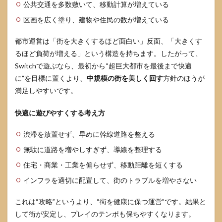
公共交通を多数敷いて、移動計算が増えている
区画を広く塗り、建物や住民の数が増えている
都市運営は「街を大きくするほど面白い」反面、「大きくす
るほど負荷が増える」という構造を持ちます。したがって、
Switchで遊ぶなら、最初から“超巨大都市を最後まで快適
に”を目標に置くより、
中規模の街を美しく回す
方針のほうが
満足しやすいです。
快適に遊びやすくする考え方
渋滞を放置せず、早めに幹線道路を整える
無駄に道路を増やしすぎず、導線を整理する
住宅・商業・工業を偏らせず、移動距離を短くする
インフラを適切に配置して、街のトラブルを増やさない
これは“攻略”というより、“街を健康に保つ運営”です。結果と
して街が安定し、プレイのテンポも保ちやすくなります。