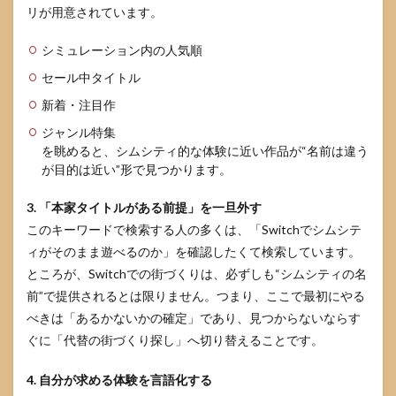
リが用意されています。
4.3
サク
シミュレーション内の人気順
ッと
遊び
セール中タイトル
たい
新着・注目作
人の
選び
ジャンル特集
方
を眺めると、シムシティ的な体験に近い作品が“名前は違う
5
が目的は近い”形で見つかります。
よく
ある
3. 「本家タイトルがある前提」を一旦外す
質問
このキーワードで検索する人の多くは、「Switchでシムシテ
5.1
ィがそのまま遊べるのか」を確認したくて検索しています。
Switch
ところが、Switchでの街づくりは、必ずしも“シムシティの名
の次
前”で提供されるとは限りません。つまり、ここで最初にやる
世代
機や
べきは「あるかないかの確定」であり、見つからないならす
今後
ぐに「代替の街づくり探し」へ切り替えることです。
の可
能性
はあ
4. 自分が求める体験を言語化する
るの