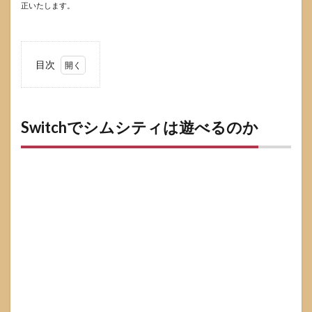
正いたします。
目次
1
Switch
でシ
ムシ
Switchでシムシティは遊べるのか
ティ
は遊
べる
のか
1.1
eショ
ップ
で見
つか
らな
いと
きに
まず
確認