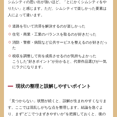
シムシティの思い出が強いほど、「とにかくシムシティをや
か
りたい」と感じます。ただ、シムシティで楽しかった要素は
5.2
人によって違います。
一番
シム
道路を引いて渋滞を解決するのが楽しかった
シテ
ィに
住宅・商業・工業のバランスを取るのが好きだった
近い
のは
消防・警察・病院など公共サービスを整えるのが好きだっ
どれ
た
か
税収を調整して街を成長させるのが気持ちよかった
5.3
こうした“好きポイント”が分かると、代替作品選びが一気
Cities:
にラクになります。
Skylines
は
Switch
で買っ
現状の整理と誤解しやすいポイント
ても大
丈夫か
6
「見つからない」状態が続くと、誤解が生まれやすくなりま
まと
す。ここでは混乱しがちな点を整理します。結論を急ぐよ
め
り、まず“どこでつまずきやすいか”を把握しておくと、後の