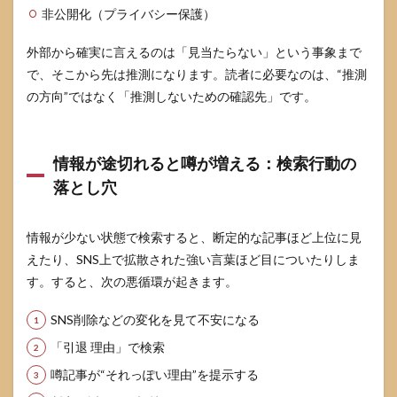
大幡
非公開化（プライバシー保護）
しえ
りの
外部から確実に言えるのは「見当たらない」という事象まで
現在
を追
で、そこから先は推測になります。読者に必要なのは、“推測
うた
の方向”ではなく「推測しないための確認先」です。
めの
確認
ポイ
ント
情報が途切れると噂が増える：検索行動の
5.1
落とし穴
確認
手
順：
情報が少ない状態で検索すると、断定的な記事ほど上位に見
ま
えたり、SNS上で拡散された強い言葉ほど目についたりしま
ず“公
式”か
す。すると、次の悪循環が起きます。
ら当
たる
SNS削除などの変化を見て不安になる
5.2
「引退 理由」で検索
デマ
に巻
噂記事が“それっぽい理由”を提示する
き込