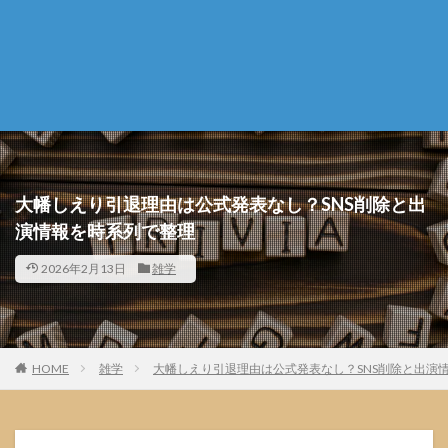
大幡しえり引退理由は公式発表なし？SNS削除と出
演情報を時系列で整理
2026年2月13日
雑学
HOME
雑学
大幡しえり引退理由は公式発表なし？SNS削除と出演