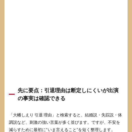
複数
ある
2.3
情報
が途
切れ
ると
噂が
増え
る：
検索
行動
の落
とし
穴
3
先に要点：引退理由は断定しにくいが出演
大幡
の事実は確認できる
しえ
りの
最後
「大幡しえり 引退 理由」と検索すると、結婚説・失踪説・体
の出
演は
調説など、刺激の強い言葉が多く並びます。ですが、不安を
いつ
減らすために最初に“いま言えること”を短く整理します。
か