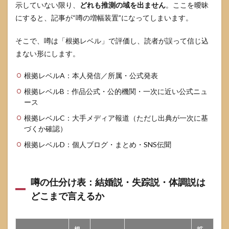
示していない限り、
どれも推測の域を出ません
。ここを曖昧
にすると、記事が“噂の増幅装置”になってしまいます。
そこで、噂は「根拠レベル」で評価し、読者が誤って信じ込
まない形にします。
根拠レベルA：本人発信／所属・公式発表
根拠レベルB：作品公式・公的機関・一次に近い公式ニュ
ース
根拠レベルC：大手メディア報道（ただし出典が一次に基
づくか確認）
根拠レベルD：個人ブログ・まとめ・SNS伝聞
噂の仕分け表：結婚説・失踪説・体調説は
どこまで言えるか