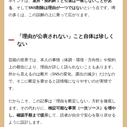
ポイントは、
退所・契約終了と引退は一致しないことがあ
とし
る
、そして
SNS削除は理由が一つではない
という点です。噂
て噂
され
の多くは、この誤解の上に乗って広がります。
る説
を検
証
「理由が公表されない」こと自体は珍しく
4.1
ない
先に
宣
言：
芸能の世界では、本人の事情（体調・環境・方向性）や契約
一次
根拠
上の都合により、理由が詳しく語られないこともあります。
がな
外から見えるのは断片（SNSの変化、露出の減少）だけなの
い限
り“推
で、そこに断定を乗せると誤情報になりやすいのが実情で
測”と
す。
して
扱う
だからこそ、この記事は「理由を断定しない」方針を徹底し
4.2
ます。その代わりに、
検証可能な事実（一次ソース）を増や
噂の
し、確認手順まで提示
して、読者が自分で安心を取り戻せる
仕分
け
ように設計します。
表：