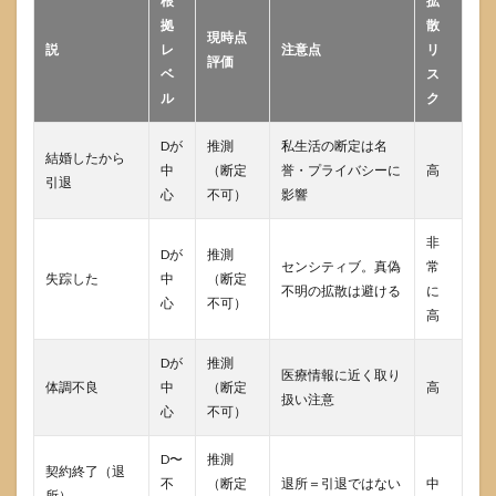
根
拡
拠
散
現時点
説
レ
注意点
リ
評価
ベ
ス
ル
ク
Dが
推測
私生活の断定は名
結婚したから
中
（断定
誉・プライバシーに
高
引退
心
不可）
影響
非
Dが
推測
センシティブ。真偽
常
失踪した
中
（断定
不明の拡散は避ける
に
心
不可）
高
Dが
推測
医療情報に近く取り
体調不良
中
（断定
高
扱い注意
心
不可）
D〜
推測
契約終了（退
不
（断定
退所＝引退ではない
中
所）