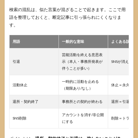
公式
検索の混乱は、似た言葉が混ざることで起きます。ここで用
で確
認で
語を整理しておくと、断定記事に引っ張られにくくなりま
きる
す。
3.3
「こ
用語
一般的な意味
よくある誤解
れが
最後
か」
芸能活動を終える意思表
は別
引退
示（本人・事務所発表が
SNSが消えた＝
問
伴うことが多い）
題：
断定
一時的に活動を止める
しな
活動休止
休止＝永久に戻
いほ
（期限あり/なし）
うが
安全
退所・契約終了
事務所との契約が終わる
退所＝引退
4
大幡
アカウントを消す/非公開
SNS削除
削除＝トラブル
しえ
にする
りの
引退
理由