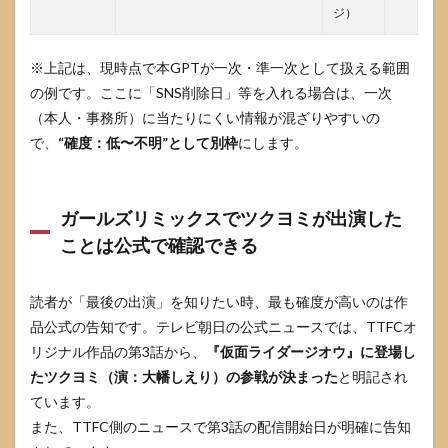
ジ）
た情
報源
※上記は、現時点で本GPTが一次・準一次として扱える範囲
の例です。ここに「SNS削除日」等を入れる場合は、一次
（本人・事務所）に当たりにくい情報が混ざりやすいの
で、
“確度：低〜不明”として別枠
にします。
ガールズリミックスでツクヨミが出演した
ことは公式で確認できる
読者が「最後の出演」を知りたい時、最も確度が高いのは作
品公式の告知です。テレビ朝日の公式ニュースでは、TTFCオ
リジナル作品の第3話から、
『仮面ライダージオウ』に登場し
たツクヨミ（演：大幡しえり）の参戦が決まった
と明記され
ています。
また、TTFC側のニュースで第3話の配信開始日が明確に告知