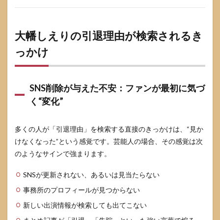
結婚
説・
失踪
説・
大幡しえりの引退理由が検索されるき
体調
っかけ
説は
どこ
まで
言え
るか
SNS削除が与えた不安：ファンが最初に気づ
く“変化”
4.3
なぜ
結婚
多くの人が「引退理由」を検索する直接のきっかけは、“見か
説が
出る
けなくなった”という感覚です。芸能人の場合、その感覚は次
の
のようなサインで強まります。
か：
パタ
ーン
SNSが更新されない、あるいは見当たらない
とし
事務所のプロフィールが見つからない
て理
解す
新しい出演情報が検索しても出てこない
る
（信