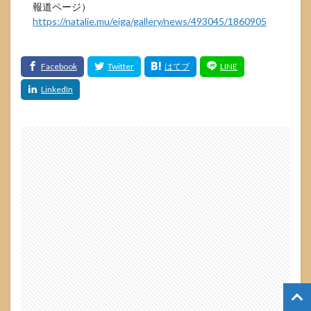
報道ページ）
https://natalie.mu/eiga/gallery/news/493045/1860905