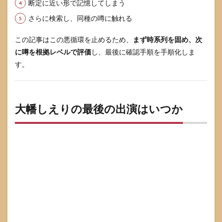
断定に近い形で記憶してしまう
まれ
ない
さらに検索し、同種の噂に触れる
チェ
ック
この記事はこの悪循環を止めるため、
まず時系列を固め、次
リス
ト
に噂を根拠レベルで評価
し、最後に確認手順を手順化しま
す。
5.3
今
後、
新情
報が
大幡しえりの最後の出演はいつか
出た
とき
の読
み解
き方
6
大幡
しえ
り引
退理
由に
関す