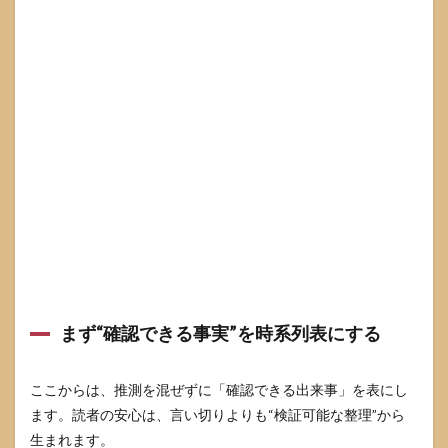
るよ
くあ
る質
問
6.1
引退
発表
はあ
った
のか
6.2
最後
の出
演作
は何
か
まず“確認できる事実”を時系列表にする
6.3
復帰
の可
ここからは、推測を混ぜずに「確認できる出来事」を表にし
能性
ます。読者の安心は、言い切りよりも“検証可能な整理”から
はあ
るの
生まれます。