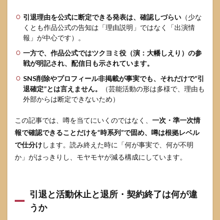
3.1
引退理由を公式に断定できる発表は、確認しづらい
（少な
ま
くとも作品公式の告知は「理由説明」ではなく「出演情
ず“確
報」が中心です）。
認で
きる
一方で、作品公式ではツクヨミ役（演：大幡しえり）の参
事
戦が明記され、配信日も示されています。
実”を
SNS削除やプロフィール非掲載が事実でも、それだけで“引
時系
列表
退確定”とは言えません。
（芸能活動の形は多様で、理由も
にす
外部からは断定できないため）
る
この記事では、噂を当てにいくのではなく、
一次・準一次情
3.2
ガー
報で確認できることだけを“時系列”で固め、噂は根拠レベル
ルズ
で仕分け
します。読み終えた時に「何が事実で、何が不明
リミ
か」がはっきりし、モヤモヤが減る構成にしています。
ック
スで
ツク
ヨミ
引退と活動休止と退所・契約終了は何が違
が出
演し
うか
たこ
とは