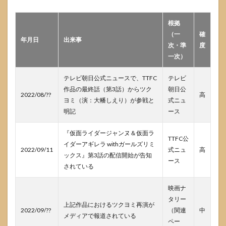
か
6.4
根拠
SNSは
（一
確
今後
年月日
出来事
戻る
次・準
度
のか
一次）
7
テレビ朝日公式ニュースで、TTFC
テレビ
大幡
作品の最終話（第3話）からツク
朝日公
しえ
2022/08/??
高
りの
ヨミ（演：大幡しえり）が参戦と
式ニュ
引退
明記
ース
理由
を知
『仮面ライダージャンヌ＆仮面ラ
りた
TTFC公
い人
イダーアギレラ withガールズリミ
2022/09/11
式ニュ
高
が次
ックス』第3話の配信開始が告知
ース
に取
されている
るべ
き行
映画ナ
動
タリー
上記作品におけるツクヨミ再演が
8
2022/09/??
（関連
中
参考
メディアで報道されている
ペー
にし