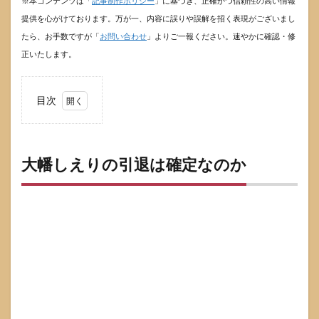
※本コンテンツは「
記事制作ポリシー
」に基づき、正確かつ信頼性の高い情報
提供を心がけております。万が一、内容に誤りや誤解を招く表現がございまし
たら、お手数ですが「
お問い合わせ
」よりご一報ください。速やかに確認・修
正いたします。
目次
1
大幡
しえ
りの
大幡しえりの引退は確定なのか
引退
は確
定な
のか
1.1
先に
要
点：
引退
理由
は断