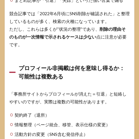
まとめ記事が「引退」「失踪」といった強い言葉で煽る
じる
ため
競合記事では「2022年6月頃にSNS削除が確認された」と整理
では
な
しているものが多く、検索の火種になっています。
い）
ただし、これらは多くが“状況の整理”であり、
削除の理由そ
4.4
のものが一次情報で示されるケースは少ない
点に注意が必要
「沈
です。
黙＝
何か
あっ
た」
プロフィール非掲載は何を意味し得るか：
とは
可能性は複数ある
限ら
な
い：
情報
「事務所サイトからプロフィールが消えた＝引退」と短絡し
発信
やすいのですが、実際は複数の可能性があります。
の選
択肢
契約終了（退所）
は人
それ
情報整理（ページ統合、移管、表示仕様の変更）
ぞれ
活動方針の変更（SNS含む発信停止）
5