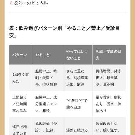
発熱・のど：内科
表：飲み過ぎパターン別「やること／禁止／受診目
安」
やってはいけ
相談・受診の目
パターン
やること
ないこと
安
服用中止、時
さらに重ね
胃痛増悪、発疹
1回多く飲
刻・錠数メ
る、別鎮痛薬
拡大、尿量減
んだ
モ、症状観察
追加、飲酒
少、量不明
上限超え
服用中止、成
量が曖昧、症状
“相殺目的”で
／短時間
分重複チェッ
あり、脱水・持
薬を追加
重ね飲み
ク、相談
病あり
原因評価（受
数日改善しな
連日で増
診）、記録、
漫然と続ける
い、繰り返す、
えている