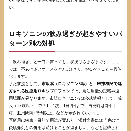
い。
ロキソニンの飲み過ぎが起きやすいパ
ターン別の対処
「飲み過ぎ」と一口に言っても、状況はさまざまです。ここ
では、不安の多いケースを3つに分けて、やるべきことを具体
化します。
また前提として、
市販薬（ロキソニンS等）と、医療機関で処
方される医療用ロキソプロフェン
では、用法用量の記載や適
用場面が異なります。市販ロキソニンSは公式情報として、成
人（15歳以上）で「1回1錠、1日2回まで。再発時は3回目
可。服用間隔4時間以上」などが示されています。
医療用は疾患・目的で用法が変わり、添付文書には「他の消
炎鎮痛剤との併用は避けることが望ましい」なども記載され