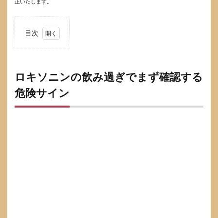
正いたします。
目次
1
ロキ
ソニ
ンの
ロキソニンの飲み過ぎでまず確認する
飲み
危険サイン
過ぎ
でま
ず確
認す
る危
険サ
イン
1.1
すぐ
救急
要請
を考
える
症状