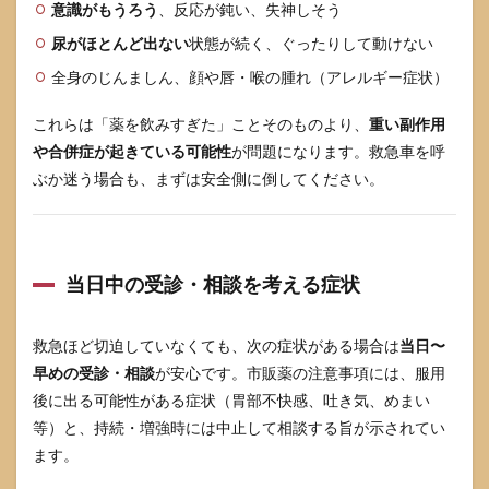
増え
意識がもうろう
、反応が鈍い、失神しそう
る人
尿がほとんど出ない
状態が続く、ぐったりして動けない
が知
って
全身のじんましん、顔や唇・喉の腫れ（アレルギー症状）
おき
たい
これらは「薬を飲みすぎた」ことそのものより、
重い副作用
薬物
乱用
や合併症が起きている可能性
が問題になります。救急車を呼
頭痛
ぶか迷う場合も、まずは安全側に倒してください。
5.1
月10
日を
超え
当日中の受診・相談を考える症状
る使
用が
続く
場合
救急ほど切迫していなくても、次の症状がある場合は
当日〜
の考
早めの受診・相談
が安心です。市販薬の注意事項には、服用
え方
後に出る可能性がある症状（胃部不快感、吐き気、めまい
5.2
等）と、持続・増強時には中止して相談する旨が示されてい
受診
ます。
先と
相談