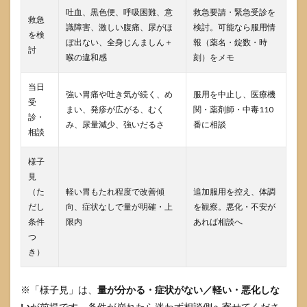
吐血、黒色便、呼吸困難、意
救急要請・緊急受診を
次に
救急
同じ
識障害、激しい腹痛、尿がほ
検討。可能なら服用情
を検
こと
ぼ出ない、全身じんましん＋
報（薬名・錠数・時
討
を起
喉の違和感
刻）をメモ
こさ
ない
当日
使い
強い胃痛や吐き気が続く、め
服用を中止し、医療機
方
受
まい、発疹が広がる、むく
関・薬剤師・中毒110
診・
6.3
み、尿量減少、強いだるさ
番に相談
相談
受診
の目
安
様子
見
7
（た
軽い胃もたれ程度で改善傾
追加服用を控え、体調
参考
だし
向、症状なしで量が明確・上
を観察。悪化・不安が
情報
源
条件
限内
あれば相談へ
つ
き）
※「様子見」は、
量が分かる・症状がない／軽い・悪化しな
い
が前提です。条件が崩れたら迷わず相談側へ寄せてくださ