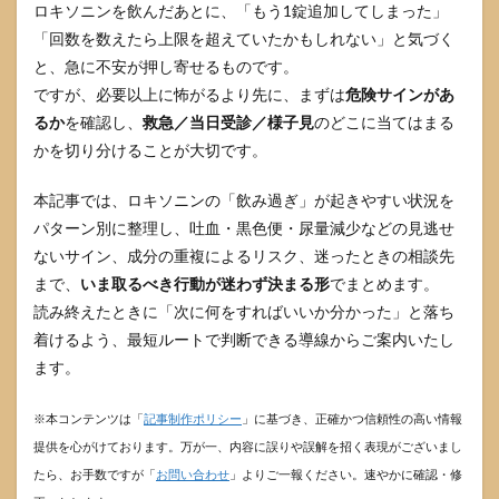
ロキソニンを飲んだあとに、「もう1錠追加してしまった」
「回数を数えたら上限を超えていたかもしれない」と気づく
と、急に不安が押し寄せるものです。
ですが、必要以上に怖がるより先に、まずは
危険サインがあ
るか
を確認し、
救急／当日受診／様子見
のどこに当てはまる
かを切り分けることが大切です。
本記事では、ロキソニンの「飲み過ぎ」が起きやすい状況を
パターン別に整理し、吐血・黒色便・尿量減少などの見逃せ
ないサイン、成分の重複によるリスク、迷ったときの相談先
まで、
いま取るべき行動が迷わず決まる形
でまとめます。
読み終えたときに「次に何をすればいいか分かった」と落ち
着けるよう、最短ルートで判断できる導線からご案内いたし
ます。
※本コンテンツは「
記事制作ポリシー
」に基づき、正確かつ信頼性の高い情報
提供を心がけております。万が一、内容に誤りや誤解を招く表現がございまし
たら、お手数ですが「
お問い合わせ
」よりご一報ください。速やかに確認・修