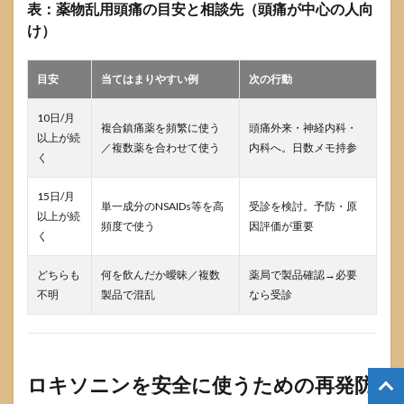
表：薬物乱用頭痛の目安と相談先（頭痛が中心の人向
け）
目安
当てはまりやすい例
次の行動
10日/月
複合鎮痛薬を頻繁に使う
頭痛外来・神経内科・
以上が続
／複数薬を合わせて使う
内科へ。日数メモ持参
く
15日/月
単一成分のNSAIDs等を高
受診を検討。予防・原
以上が続
頻度で使う
因評価が重要
く
どちらも
何を飲んだか曖昧／複数
薬局で製品確認→必要
不明
製品で混乱
なら受診
ロキソニンを安全に使うための再発防