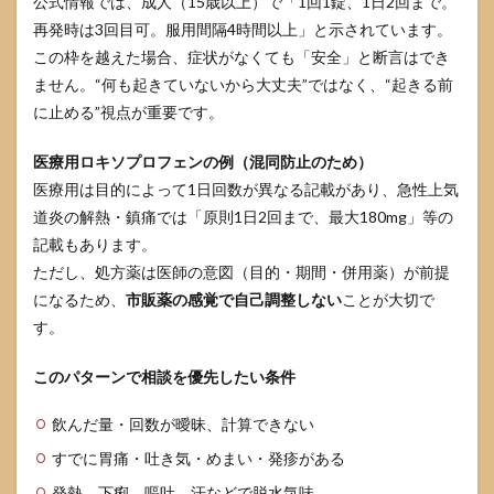
公式情報では、成人（15歳以上）で「1回1錠、1日2回まで。
再発時は3回目可。服用間隔4時間以上」と示されています。
この枠を越えた場合、症状がなくても「安全」と断言はでき
ません。“何も起きていないから大丈夫”ではなく、“起きる前
に止める”視点が重要です。
医療用ロキソプロフェンの例（混同防止のため）
医療用は目的によって1日回数が異なる記載があり、急性上気
道炎の解熱・鎮痛では「原則1日2回まで、最大180mg」等の
記載もあります。
ただし、処方薬は医師の意図（目的・期間・併用薬）が前提
になるため、
市販薬の感覚で自己調整しない
ことが大切で
す。
このパターンで相談を優先したい条件
飲んだ量・回数が曖昧、計算できない
すでに胃痛・吐き気・めまい・発疹がある
発熱、下痢、嘔吐、汗などで脱水気味