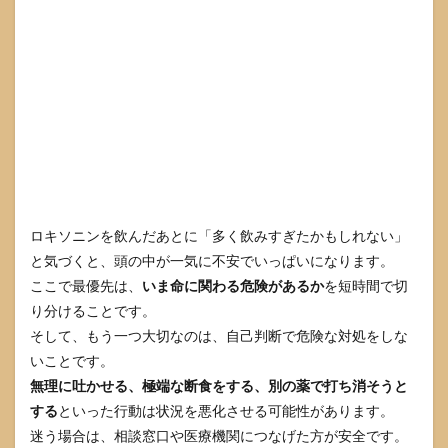
状
3.2
腎機
能へ
の影
響が
出や
すい
条件
4
飲み
ロキソニンを飲んだあとに「多く飲みすぎたかもしれない」
合わ
と気づくと、頭の中が一気に不安でいっぱいになります。
せと
同じ
ここで最優先は、
いま命に関わる危険があるか
を短時間で切
成分
り分けることです。
の重
そして、もう一つ大切なのは、自己判断で危険な対処をしな
複に
注意
いことです。
する
無理に吐かせる、極端な断食をする、別の薬で打ち消そうと
4.1
する
といった行動は状況を悪化させる可能性があります。
他の
迷う場合は、相談窓口や医療機関につなげた方が安全です。
NSAIDs