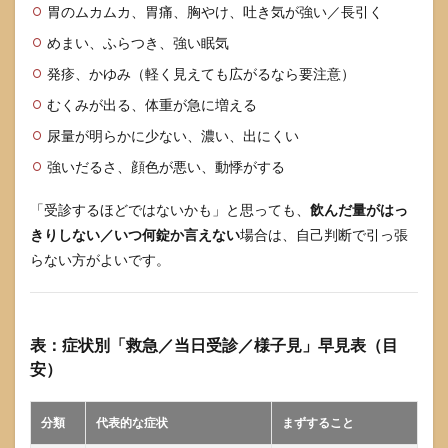
のコ
胃のムカムカ、胃痛、胸やけ、吐き気が強い／長引く
ツ
めまい、ふらつき、強い眠気
6
発疹、かゆみ（軽く見えても広がるなら要注意）
ロキ
ソニ
むくみが出る、体重が急に増える
ンを
安全
尿量が明らかに少ない、濃い、出にくい
に使
うた
強いだるさ、顔色が悪い、動悸がする
めの
再発
「受診するほどではないかも」と思っても、
飲んだ量がはっ
防止
きりしない／いつ何錠か言えない
場合は、自己判断で引っ張
チェ
ック
らない方がよいです。
リス
ト
6.1
表：症状別「救急／当日受診／様子見」早見表（目
痛み
の原
安）
因を
見直
す
分類
代表的な症状
まずすること
6.2