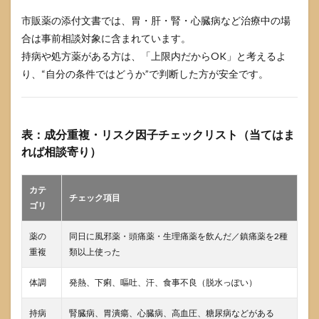
市販薬の添付文書では、胃・肝・腎・心臓病など治療中の場
合は事前相談対象に含まれています。
持病や処方薬がある方は、「上限内だからOK」と考えるよ
り、“自分の条件ではどうか”で判断した方が安全です。
表：成分重複・リスク因子チェックリスト（当てはま
れば相談寄り）
カテ
チェック項目
ゴリ
薬の
同日に風邪薬・頭痛薬・生理痛薬を飲んだ／鎮痛薬を2種
重複
類以上使った
体調
発熱、下痢、嘔吐、汗、食事不良（脱水っぽい）
持病
腎臓病、胃潰瘍、心臓病、高血圧、糖尿病などがある