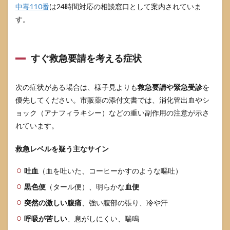
との併
中毒110番
は24時間対応の相談窓口として案内されていま
用を避
す。
ける
4.2
風邪
すぐ救急要請を考える症状
薬や
頭痛
薬と
次の症状がある場合は、様子見よりも
救急要請や緊急受診
を
の成
分重
優先してください。市販薬の添付文書では、消化管出血やシ
複
ョック（アナフィラキシー）などの重い副作用の注意が示さ
4.3
れています。
持病
や併
救急レベルを疑う主なサイン
用薬
があ
る場
吐血
（血を吐いた、コーヒーかすのような嘔吐）
合
黒色便
（タール便）、明らかな
血便
5
突然の激しい腹痛
、強い腹部の張り、冷や汗
頭痛
で回
呼吸が苦しい
、息がしにくい、喘鳴
数が