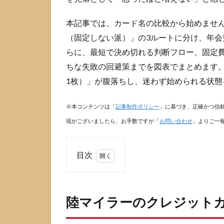
本記事では、カード名の比較から始めません
（固定しない派）」の3ルートに分け、年
らに、最短で決め切れる判断フロー、固定費
ちな失敗の回避策までを図表でまとめます
1枚）」が腹落ちし、迷わず始められる状態
※本コンテンツは「
記事制作ポリシー
」に基づき、正確かつ信
現がございましたら、お手数ですが「
お問い合わせ
」よりご一
目次
1
陸
マ
陸マイラーのクレジット
イ
ラ
ー