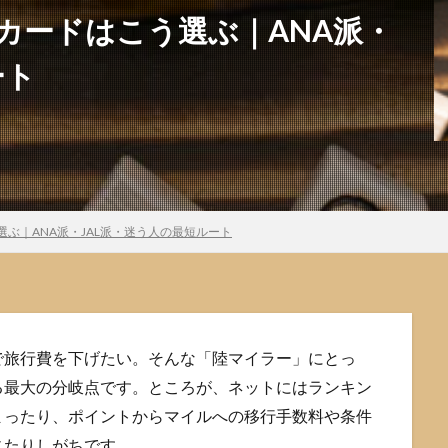
カードはこう選ぶ｜ANA派・
ート
ぶ｜ANA派・JAL派・迷う人の最短ルート
で旅行費を下げたい。そんな「陸マイラー」にとっ
る最大の分岐点です。ところが、ネットにはランキン
まったり、ポイントからマイルへの移行手数料や条件
じたりしがちです。