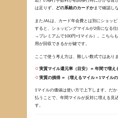
は足りず、
どの系統のカードか
まで確認し
1.3
マイ
ル有
またJALは、カード年会費とは別にショッピ
効期
すると、ショッピングマイルが2倍になる仕
限と
→プレミアムで100円=1マイル）。こち
失効
リス
用が回収できるかが鍵です。
クの
考え
ここで使う考え方は、難しい数式ではあり
方
2
実質マイル還元率（目安）＝ 年間で増える
陸
実質の損得 ＝（増えるマイル × 1マイル
マ
イ
1マイルの価値は使い方で上下します。だ
ラ
ー
払うことで、年間マイルが反対に増える見
の
す。
ク
レ
ジ