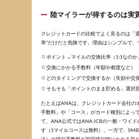
陸マ
イラ
陸マイラーが得するのは実
ーが
得す
るの
クレジットカードの比較でよく見るのは「還
は実
質マ
率”だけだと危険です。理由はシンプルで、
イル
還元
ポイント→マイルの交換比率（1:1なの
率
交換にかかる手数料（年額や都度など）
1.2
どのタイミングで交換するか（失効や交
年会
費と
そもそも「ポイントのまま貯める」選択
移行
手数
たとえばANAは、クレジットカード会社の
料で
損し
手数料」や「コース」がカード種別によっ
ない
て、ANA公式ではANA JCBの一般・ワイ
回収
す（1マイルコースは無料）。一方で、SMBC
ライ
ン
込）の移行手数料が初回移行時にかかる旨が