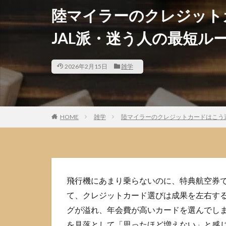
陸マイラーのクレジット
JAL派・迷う人の最短ル
2026年2月15日
雑学
HOME
雑学
陸マイラーのクレジットカードはこう選
飛行機にあまり乗らないのに、特典航空券
て、クレジットカード選びは成果を左右す
グが溢れ、年会費が高いカードを選んでし
を見落として「思ったほど増えない」と感