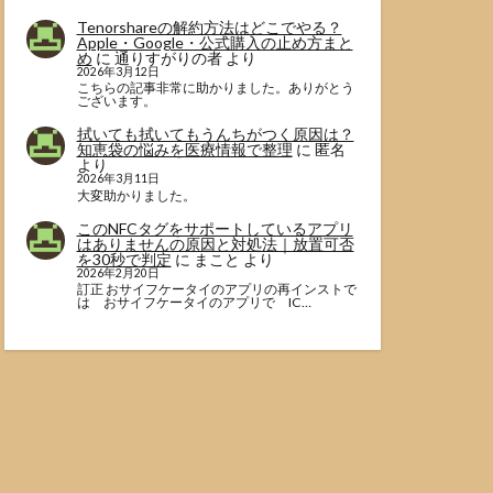
Tenorshareの解約方法はどこでやる？
Apple・Google・公式購入の止め方まと
め
に
通りすがりの者
より
2026年3月12日
こちらの記事非常に助かりました。ありがとう
ございます。
拭いても拭いてもうんちがつく原因は？
知恵袋の悩みを医療情報で整理
に
匿名
より
2026年3月11日
大変助かりました。
このNFCタグをサポートしているアプリ
はありませんの原因と対処法｜放置可否
を30秒で判定
に
まこと
より
2026年2月20日
訂正 おサイフケータイのアプリの再インストで
は おサイフケータイのアプリで IC…