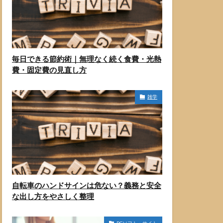
毎日できる節約術｜無理なく続く食費・光熱
費・固定費の見直し方
雑学
自転車のハンドサインは危ない？義務と安全
な出し方をやさしく整理