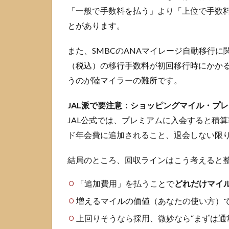
ード
「一般で手数料を払う」より「上位で手数
を
とがあります。
ANA
派で
選ぶ
また、SMBCのANAマイレージ自動移行に関
3.1
（税込）の移行手数料が初回移行時にかかる
ANA
うのが陸マイラーの難所です。
派が
最初
JAL派で要注意：ショッピングマイル・プレミ
に確
JAL公式では、プレミアムに入会すると積算
認す
べき
ド年会費に追加されること、退会しない限
は
「移
結局のところ、回収ラインはこう考えると
行手
数
「追加費用」を払うことで
どれだけマイ
料」
と
増えるマイルの価値（あなたの使い方）
「コ
ー
上回りそうなら採用、微妙なら“まずは通
ス」