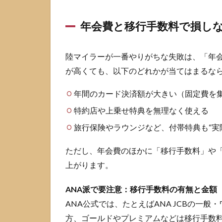
ッ
ト
年会費と移行手数料で損し
カ
ー
ド
陸マイラーが一番やりがちな失敗は、「年
は3
が高くても、以下のどれかが当てはまるな
ル
ー
年間のカード決済額が大きい（固定費を
ト
で
特約店や上乗せ特典を無理なく使える
決
め
旅行保険やラウンジなど、付帯特典も“実
る
ただし、年会費のほかに「移行手数料」や
3
陸マ
上がります。
イラ
ーの
ANA派で要注意：移行手数料の有無と金額
クレ
ANA公式では、たとえばANA JCBの一般
ジッ
トカ
方、ゴールドやプレミアムなどは移行手数