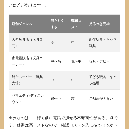
とに差があります）。
当たりや
確認コ
店舗ジャンル
見るべき売場
すさ
スト
大型玩具店（玩具専
新作玩具・キャラ
高
中
門）
玩具
家電量販店（玩具コ
中〜高
低〜中
玩具・ホビー
ーナー）
総合スーパー（玩具
子ども玩具・キャ
中
中
売場）
ラ売場
バラエティ/ディスカ
低〜中
高
店舗差が大きい
ウント
重要なのは、「行く前に電話で潰せる不確実性がある」点で
す。移動は高コストなので、確認コストを先に払うほうがト