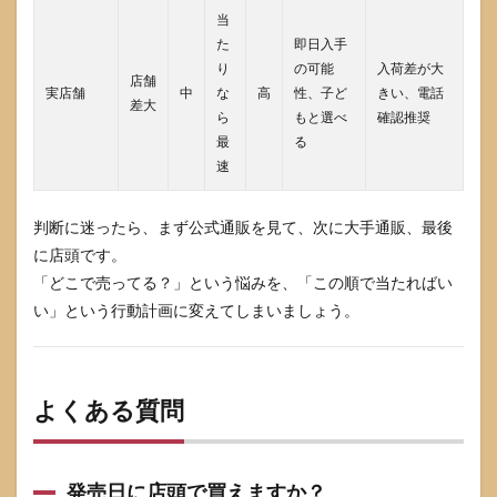
当
た
即日入手
り
の可能
入荷差が大
店舗
実店舗
中
な
高
性、子ど
きい、電話
差大
ら
もと選べ
確認推奨
最
る
速
判断に迷ったら、まず公式通販を見て、次に大手通販、最後
に店頭です。
「どこで売ってる？」という悩みを、「この順で当たればい
い」という行動計画に変えてしまいましょう。
よくある質問
発売日に店頭で買えますか？