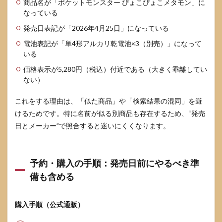
商品名が「ポケットモンスター ぴょこぴょこメタモン」に
か？
なっている
8.2
発売日表記が「2026年4月25日」になっている
予約
した
電池表記が「単4形アルカリ乾電池×3（別売）」になって
方が
いる
いい
価格表示が5,280円（税込）付近である（大きく乖離してい
です
か？
ない）
8.3
これをする理由は、「似た商品」や「検索結果の混同」を避
電池
けるためです。特に名前が似る別商品も存在するため、“発売
は付
いて
日とメーカー”で照合すると迷いにくくなります。
いま
す
か？
予約・購入の手順：発売日前にやるべき準
8.4
定価
備も含める
はい
くら
です
購入手順（公式通販）
か？
高い