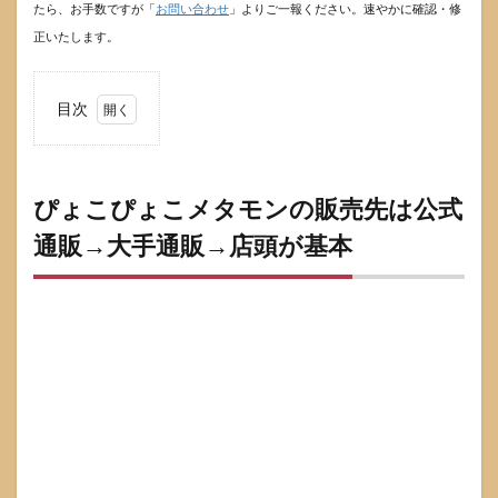
たら、お手数ですが「
お問い合わせ
」よりご一報ください。速やかに確認・修
正いたします。
目次
1
ぴょ
こぴ
ょこ
ぴょこぴょこメタモンの販売先は公式
メタ
通販→大手通販→店頭が基本
モン
の販
売先
は公
式通
販→
大手
通販
→店
頭が
基本
2
状況