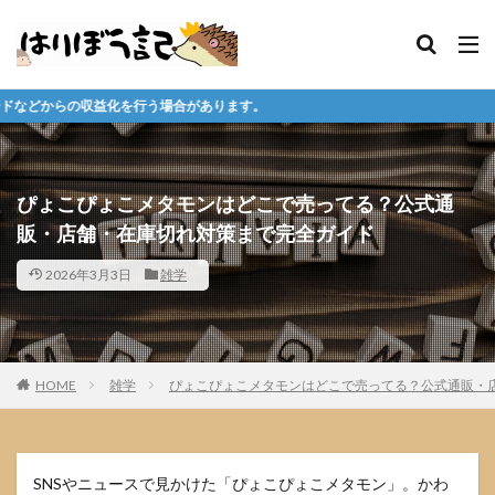
場合があります。
ぴょこぴょこメタモンはどこで売ってる？公式通
販・店舗・在庫切れ対策まで完全ガイド
2026年3月3日
雑学
HOME
雑学
ぴょこぴょこメタモンはどこで売ってる？公式通販・
SNSやニュースで見かけた「ぴょこぴょこメタモン」。かわ