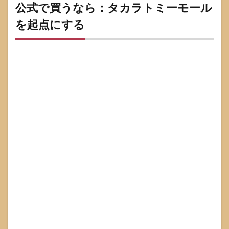
るな
公式で買うなら：タカラトミーモール
ら：
商品
を起点にする
コー
ドで
照合
する
7
購入
先を
比較
して
選
ぶ：
公
式・
大手
通
販・
店頭
のメ
リッ
トと
注意