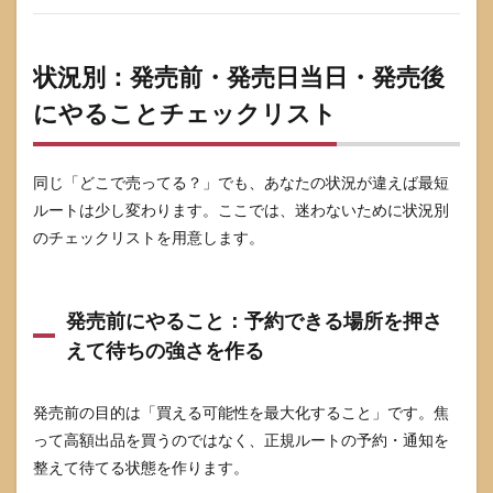
4.1
通販
検索
状況別：発売前・発売日当日・発売後
で失
敗し
にやることチェックリスト
ない
キー
ワー
ドと
同じ「どこで売ってる？」でも、あなたの状況が違えば最短
絞り
ルートは少し変わります。ここでは、迷わないために状況別
込み
のチェックリストを用意します。
4.2
転売
回避
チェ
発売前にやること：予約できる場所を押さ
ッ
ク：
えて待ちの強さを作る
買う
前に
30秒
発売前の目的は「買える可能性を最大化すること」です。焦
で確
って高額出品を買うのではなく、正規ルートの予約・通知を
認す
る
整えて待てる状態を作ります。