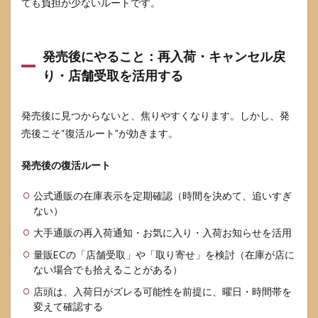
ても負担が少ないルートです。
合し
やす
い順
番で
発売後にやること：再入荷・キャンセル戻
聞く
り・店舗受取を活用する
5.3
発売
日前
発売後に見つからないと、焦りやすくなります。しかし、発
後の
動き
売後こそ“復活ルート”が効きます。
方：
無駄
発売後の復活ルート
足を
減ら
す実
公式通販の在庫表示を定期確認（時間を決めて、追いすぎ
行プ
ない）
ラン
大手通販の再入荷通知・お気に入り・入荷お知らせを活用
6
量販ECの「店舗受取」や「取り寄せ」を検討（在庫が店に
間違
ない場合でも拾えることがある）
い購
入を
店頭は、入荷日がズレる可能性を前提に、曜日・時間帯を
防
変えて確認する
ぐ：