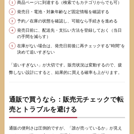
商品ページに到達する（検索でもカテゴリからでも可）
出品
を買
発売日・電池・対象年齢など固定情報を確認する
うべ
きで
予約／在庫の状態を確認し、可能なら手続きを進める
す
発売日前に、配送先・支払い方法を登録しておく（当日
か？
の手間を減らす）
8.5
在庫がない場合は、発売日前後に再チェックする“時間”を
似た
名前
決めて追いすぎない
の商
品が
「追いすぎない」が大切です。販売状況は変動するので、疲
あっ
弊しない設計にすると、結果的に買える確率も上がります。
て分
かり
ませ
ん
通販で買うなら：販売元チェックで転
9
参考
売とトラブルを避ける
にし
た情
報源
通販の便利さは圧倒的ですが、「誰が売っているか」が見え