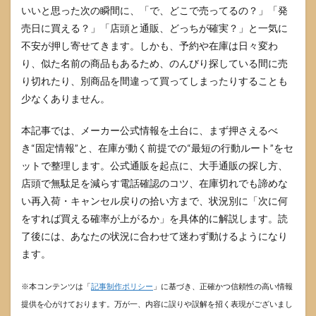
いいと思った次の瞬間に、「で、どこで売ってるの？」「発
売日に買える？」「店頭と通販、どっちが確実？」と一気に
不安が押し寄せてきます。しかも、予約や在庫は日々変わ
り、似た名前の商品もあるため、のんびり探している間に売
り切れたり、別商品を間違って買ってしまったりすることも
少なくありません。
本記事では、メーカー公式情報を土台に、まず押さえるべ
き“固定情報”と、在庫が動く前提での“最短の行動ルート”をセ
ットで整理します。公式通販を起点に、大手通販の探し方、
店頭で無駄足を減らす電話確認のコツ、在庫切れでも諦めな
い再入荷・キャンセル戻りの拾い方まで、状況別に「次に何
をすれば買える確率が上がるか」を具体的に解説します。読
了後には、あなたの状況に合わせて迷わず動けるようになり
ます。
※本コンテンツは「
記事制作ポリシー
」に基づき、正確かつ信頼性の高い情報
提供を心がけております。万が一、内容に誤りや誤解を招く表現がございまし