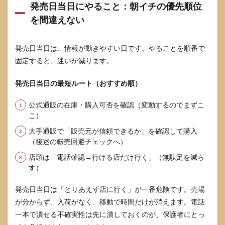
順番
発売日当日にやること：朝イチの優先順位
と電
を間違えない
話確
認の
型
発売日当日は、情報が動きやすい日です。やることを順番で
5.1
固定すると、迷いが減ります。
店舗
ジャ
発売日当日の最短ルート（おすすめ順）
ンル
別：
狙い
公式通販の在庫・購入可否を確認（変動するのでまずこ
目と
こ）
確認
コス
大手通販で「販売元が信頼できるか」を確認して購入
ト
（後述の転売回避チェックへ）
5.2
店頭は「電話確認→行ける店だけ行く」（無駄足を減ら
電話
す）
確認
テン
発売日当日は「とりあえず店に行く」が一番危険です。売場
プ
レ：
が分からず、入荷がなく、移動で時間だけが消えます。電話
店員
一本で潰せる不確実性は先に潰しておくのが、保護者にとっ
が照