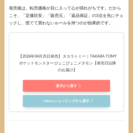
似た
名前
発売後は、転売価格が目に入って心が揺れがちです。だから
の商
こそ、「定価目安」「販売元」「返品保証」の3点を先にチェ
品と
ックし、慌てて買わないルールを持つのが効果的です。
どう
区別
す
る？
6.1
区別の
【2026年04月25日発売】 タカラトミー｜TAKARA TOMY
最短ル
ポケットモンスター ぴょこぴょこメタモン【発売日以降
ール
のお届け】
は“メー
カ
ー”と“発
楽天から探す
売日”で
照合す
る
Yahooショッピングから探す
6.2
さら
に精
度を
上げ