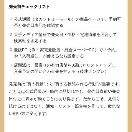
4.3
発売前チェックリスト
在庫
切れ
でも
公式通販（タカラトミーモール）の商品ページで、予約可
諦め
否と発売日表記を確認する
な
大手メディア情報で発売日・価格・電池情報を照合して、
い：
再入
検索軸を固定する
荷通
量販EC（例：家電量販店・総合スーパーEC）で「予約」
知と
店舗
や「入荷通知」が使えるなら設定する
受取
店頭派は、最寄りの有力店舗を3店ほどリストアップし、
で拾
入荷予定の問い合わせ先を控える（後述テンプレ）
う
5
発売前は“買う行動”より“買える状態を作る行動”が重要です。
実店
たとえば公式通販が一時的に品切れでも、発売日直前や発売
舗で
探す
日付近に表示が動くことはあり得ます。だからこそ、見張り
な
続けるのではなく、通知・リスト・照合軸を作って、疲れな
ら：
い戦い方に変えます。
当た
りや
すい
店の