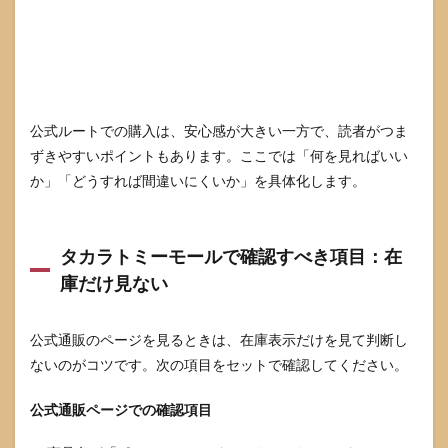
点
7.1
購入
先別
比較
表：
迷っ
公式ルートでの購入は、安心感が大きい一方で、読者がつま
たら
ずきやすいポイントもあります。ここでは「何を見ればいい
公式
か」「どうすれば間違いにくいか」を具体化します。
起点
が安
全
8
タカラトミーモールで確認すべき項目：在
よく
庫だけ見ない
ある
質問
8.1
公式通販のページを見るときは、在庫表示だけを見て判断し
発売
ないのがコツです。次の項目をセットで確認してください。
日に
店頭
公式通販ページでの確認項目
で買
えま
す