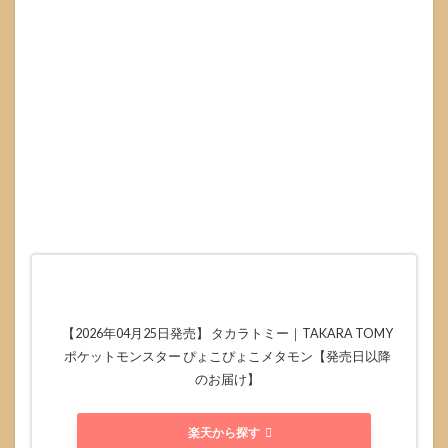
起点
にす
る
3.1
タカ
ラト
ミー
モー
ルで
確認
すべ
き項
目：
在庫
だけ
見な
い
【2026年04月25日発売】 タカラトミー｜TAKARA TOMY
3.2
ポケットモンスター ぴょこぴょこメタモン【発売日以降
予
のお届け】
約・
購入
の手
楽天から探す
順：