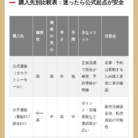
購入先別比較表：迷ったら公式起点が安全
価
格
確実
早
手
主なメリ
購入先
の
注意点
性
さ
間
ット
安
心
正規流通
在庫・予約
公式通販
で照合が
は変動する
（タカラ
高
高
中
低
確実、予
ため購入直
トミーモ
約導線が
前に表示確
ール）
明確
認
ポイン
販売元確認
大手通販
ト・店舗
中〜
必須、転売
（量販EC/
中
高
中
受取など
高
混在の可能
総合EC）
選択肢が
性
広い