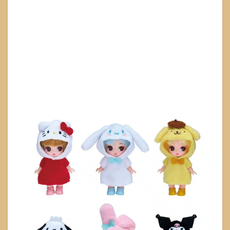
2.4
雑貨
店で
の探
し方
（キ
ャラ
雑貨
棚の
見
方）
2.5
電話
確認
で聞
くべ
きチ
ェッ
ク項
目
3
ぷち
リカ