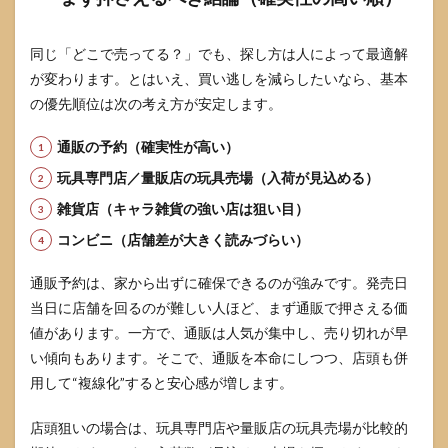
5
ぷち
同じ「どこで売ってる？」でも、探し方は人によって最適解
リカ
が変わります。とはいえ、買い逃しを減らしたいなら、基本
ちゃ
んサ
の優先順位は次の考え方が安定します。
ンリ
オキ
通販の予約（確実性が高い）
ャラ
クタ
玩具専門店／量販店の玩具売場（入荷が見込める）
ーズ
コレ
雑貨店（キャラ雑貨の強い店は狙い目）
クシ
コンビニ（店舗差が大きく読みづらい）
ョン
が見
つか
通販予約は、家から出ずに確保できるのが強みです。発売日
らな
当日に店舗を回るのが難しい人ほど、まず通販で押さえる価
いと
きの
値があります。一方で、通販は人気が集中し、売り切れが早
対処
い傾向もあります。そこで、通販を本命にしつつ、店頭も併
法
用して“複線化”すると安心感が増します。
5.1
発売
店頭狙いの場合は、玩具専門店や量販店の玩具売場が比較的
日当