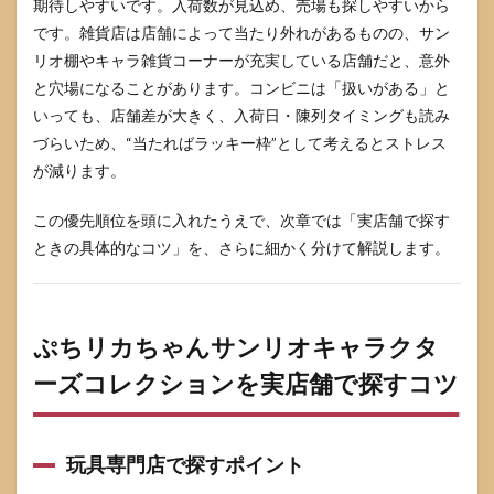
期待しやすいです。入荷数が見込め、売場も探しやすいから
日の
動き
です。雑貨店は店舗によって当たり外れがあるものの、サン
方
リオ棚やキャラ雑貨コーナーが充実している店舗だと、意外
（時
間
と穴場になることがあります。コンビニは「扱いがある」と
帯・
いっても、店舗差が大きく、入荷日・陳列タイミングも読み
巡回
づらいため、“当たればラッキー枠”として考えるとストレス
順）
が減ります。
5.2
発売
この優先順位を頭に入れたうえで、次章では「実店舗で探す
後の
再入
ときの具体的なコツ」を、さらに細かく分けて解説します。
荷・
在庫
復活
を拾
ぷちリカちゃんサンリオキャラクタ
う方
法
ーズコレクションを実店舗で探すコツ
5.3
代替案
（BOX
購入・
玩具専門店で探すポイント
店舗取