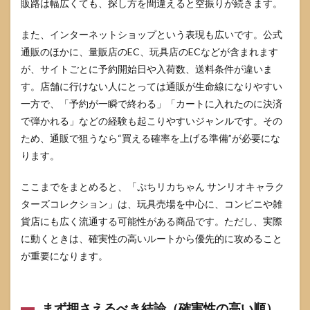
販路は幅広くても、探し方を間違えると空振りが続きます。
（被
り・
コン
また、インターネットショップという表現も広いです。公式
プ・
通販のほかに、量販店のEC、玩具店のECなどが含まれます
プレ
が、サイトごとに予約開始日や入荷数、送料条件が違いま
ゼン
ト）
す。店舗に行けない人にとっては通販が生命線になりやすい
一方で、「予約が一瞬で終わる」「カートに入れたのに決済
4.3
転
で弾かれる」などの経験も起こりやすいジャンルです。その
売・
ため、通販で狙うなら“買える確率を上げる準備”が必要にな
高額
ります。
出品
を避
ける
ここまでをまとめると、「ぷちリカちゃん サンリオキャラク
判断
ターズコレクション」は、玩具売場を中心に、コンビニや雑
基準
貨店にも広く流通する可能性がある商品です。ただし、実際
4.4
に動くときは、確実性の高いルートから優先的に攻めること
対象
年齢
が重要になります。
と小
物管
理の
注意
まず押さえるべき結論（確実性の高い順）