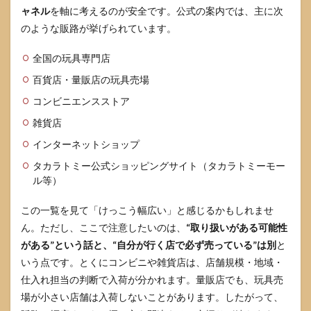
の買
ャネル
を軸に考えるのが安全です。公式の案内では、主に次
い方
のような販路が挙げられています。
と注
意点
全国の玩具専門店
4.1
百貨店・量販店の玩具売場
ミス
テリ
コンビニエンスストア
ーボ
ック
雑貨店
ス
インターネットショップ
（中
身ラ
タカラトミー公式ショッピングサイト（タカラトミーモー
ンダ
ル等）
ム）
を理
解す
この一覧を見て「けっこう幅広い」と感じるかもしれませ
る
ん。ただし、ここで注意したいのは、
“取り扱いがある可能性
4.2
がある”という話と、“自分が行く店で必ず売っている”は別
と
単品
いう点です。とくにコンビニや雑貨店は、店舗規模・地域・
と
仕入れ担当の判断で入荷が分かれます。量販店でも、玩具売
BOX
の選
場が小さい店舗は入荷しないことがあります。したがって、
び方