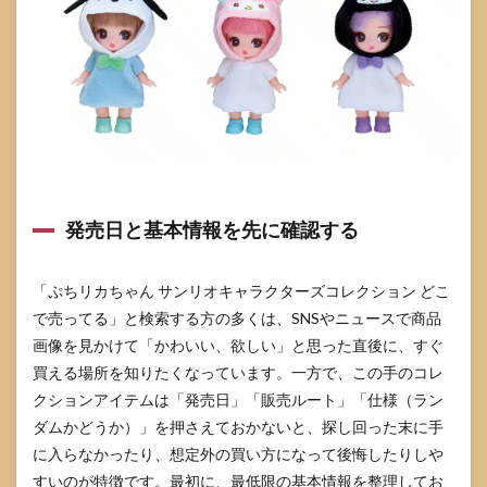
ちゃ
んサ
ンリ
オキ
ャラ
クタ
ーズ
コレ
クシ
ョン
を通
発売日と基本情報を先に確認する
販で
買う
ルー
「ぷちリカちゃん サンリオキャラクターズコレクション どこ
ト
で売ってる」と検索する方の多くは、SNSやニュースで商品
3.1
画像を見かけて「かわいい、欲しい」と思った直後に、すぐ
公式
通販
買える場所を知りたくなっています。一方で、この手のコレ
（タ
クションアイテムは「発売日」「販売ルート」「仕様（ラン
カラ
ダムかどうか）」を押さえておかないと、探し回った末に手
トミ
ーモ
に入らなかったり、想定外の買い方になって後悔したりしや
ー
すいのが特徴です。最初に、最低限の基本情報を整理してお
ル）