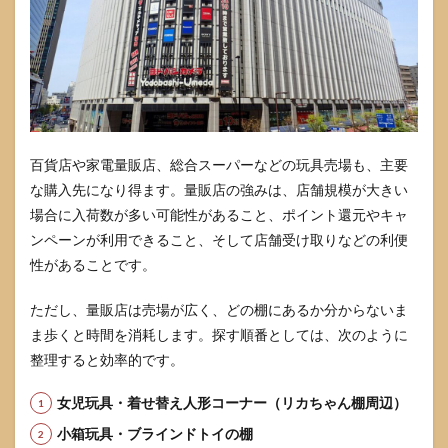
コン
プリ
ート
でき
る？
6.5
発売
後は
百貨店や家電量販店、総合スーパーなどの玩具売場も、主要
いつ
な購入先になり得ます。量販店の強みは、店舗規模が大きい
まで
買え
場合に入荷数が多い可能性があること、ポイント還元やキャ
る？
ンペーンが利用できること、そして店舗受け取りなどの利便
性があることです。
ただし、量販店は売場が広く、どの棚にあるか分からないま
ま歩くと時間を消耗します。探す順番としては、次のように
整理すると効率的です。
女児玩具・着せ替え人形コーナー（リカちゃん棚周辺）
小箱玩具・ブラインドトイの棚