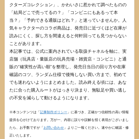
クターズコレクション」、かわいさに惹かれて調べたものの
「結局どこで売ってるの？」「コンビニにもあるって本
当？」「予約できる通販はどれ？」と迷っていませんか。人
気キャラクターのコラボ商品は、発売日に近づくほど在庫が
読みにくく、探し方を間違えると何軒回っても見つからない
ことがあります。
本記事では、公式に案内されている取扱チャネルを軸に、実
店舗（玩具店・量販店の玩具売場・雑貨店・コンビニ）と通
販の“確実性が高い順”を整理し、発売日当日の回り方や在庫
確認のコツ、ランダム仕様で後悔しない買い方まで、初めて
でも迷わないようにまとめました。読み終える頃には、あな
たに合った購入ルートがはっきり決まり、無駄足や買い逃し
の不安を減らして動けるようになります。
※本コンテンツは「
記事制作ポリシー
」に基づき、正確かつ信頼性の高い情報
提供を心がけております。万が一、内容に誤りや誤解を招く表現がございまし
たら、お手数ですが「
お問い合わせ
」よりご一報ください。速やかに確認・修
正いたします。