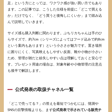
3.4
足」という方にとっては、ワクワク感が強い買い方でもあり
価
ます。この記事では、こうした仕様を前提に「どこで買える
格・
か」だけでなく、「どう買うと後悔しにくいか」まで踏み込
送
料・
んで説明していきます。
ポイ
ント
サイズ感も購入判断に関わります。ぷちリカちゃんは手のひ
で損
らサイズで、約7cm（シリーズによってはフード込みで約8cm
しな
い比
という案内もあります）という小ささが魅力です。置き場所
較表
に困りにくく、写真映えもしやすい反面、靴や小物が小さい
4
ため、管理が雑だと紛失しやすい点は理解しておくと安心で
ぷち
す。プレゼント用途の場合は、対象年齢や小物管理の注意点
リカ
ちゃ
も後半で解説します。
んサ
ンリ
オキ
ャラ
公式発表の取扱チャネル一覧
クタ
ーズ
コレ
「どこで売ってる？」の答えを最短でつかむには、憶測や
クシ
SNSの目撃情報よりも、まず
公式発表で示されている販売チ
ョン