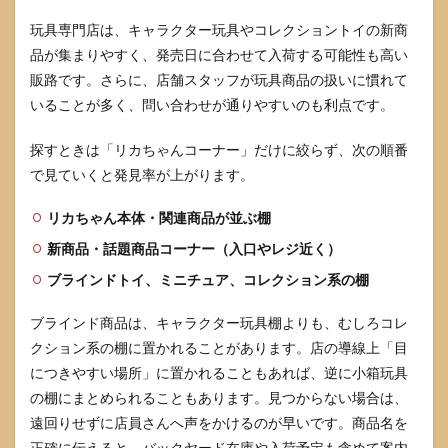
り寄
せ・家
玩具専門店は、キャラクター玩具やコレクショントイの新商
電量販
品が集まりやすく、発売日に合わせて入荷する可能性も高い
店も視
野）
販路です。さらに、店舗スタッフが玩具商品の扱いに慣れて
いることが多く、問い合わせが通りやすいのも利点です。
6
ぷち
リカ
探すときは「リカちゃんコーナー」だけに絞らず、次の順番
ちゃ
で見ていくと発見率が上がります。
んサ
ンリ
リカちゃん本体・関連商品が並ぶ棚
オキ
ャラ
新商品・話題商品コーナー（入口やレジ近く）
クタ
ーズ
ブラインドトイ、ミニチュア、コレクション系の棚
コレ
クシ
ブラインド商品は、キャラクター玩具棚よりも、むしろコレ
ョン
のよ
クション系の棚に置かれることがあります。店の導線上「目
くあ
につきやすい場所」に置かれることもあれば、逆に小箱玩具
る質
の棚にまとめられることもあります。見つからない場合は、
問
遠回りせずに店員さんへ声をかけるのが早いです。商品名を
6.1
正確に伝えると、バックヤード在庫や入荷予定も含めて案内