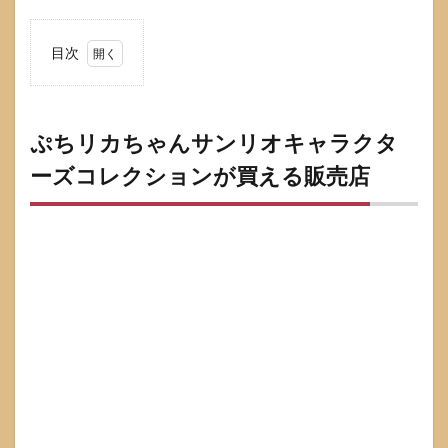
目次
1
ぷち
リカ
ちゃ
ぷちリカちゃんサンリオキャラクタ
んサ
ーズコレクションが買える販売店
ンリ
オキ
ャラ
クタ
ーズ
コレ
クシ
ョン
が買
える
販売
店
1.1
発売
日と