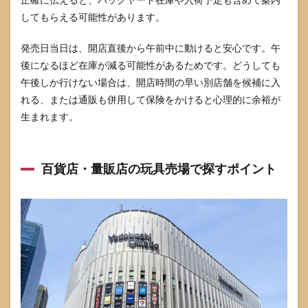
コン
ビニ
してもらえる可能性があります。
はど
こが
発売日当日は、開店直後から午前中に動けると安心です。午
強
い？
後になるほど在庫が減る可能性があるためです。どうしても
午後しか行けない場合は、開店時間の早い別店舗を候補に入
6.2
れる、または通販も併用して保険をかけると心理的に余裕が
全6種
は選
生まれます。
べ
る？
6.3
百貨店・量販店の玩具売場で探すポイント
予約
はい
つか
ら・
どこ
が確
実？
6.4
BOX
で買
えば