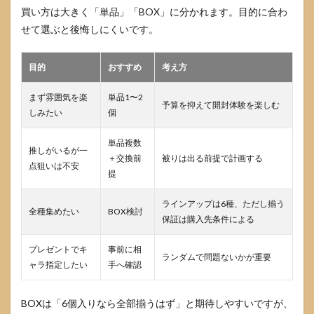
買い方は大きく「単品」「BOX」に分かれます。目的に合わ
せて選ぶと後悔しにくいです。
目的
おすすめ
考え方
まず雰囲気を楽
単品1〜2
予算を抑えて開封体験を楽しむ
しみたい
個
単品複数
推しがいるが一
＋交換前
被りは出る前提で計画する
点狙いは不安
提
ラインアップは6種、ただし揃う
全種集めたい
BOX検討
保証は購入先条件による
プレゼントでキ
事前に相
ランダムで問題ないかが重要
ャラ指定したい
手へ確認
BOXは「6個入りなら全部揃うはず」と期待しやすいですが、