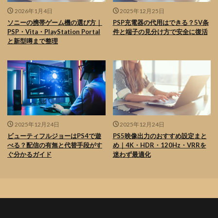
2026年1月4日
2025年12月25日
ソニーの携帯ゲーム機の選び方｜
PSP充電器の代用はできる？5V条
PSP・Vita・PlayStation Portal
件と端子の見分け方で安全に復活
と新型噂まで整理
2025年12月24日
2025年12月24日
ビューティフルジョーはPS4で遊
PS5映像出力のおすすめ設定まと
べる？配信の有無と代替手段がす
め｜4K・HDR・120Hz・VRRを
ぐ分かるガイド
迷わず最適化