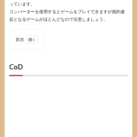
っています。
コンバーターを使用するとゲームをプレイできますが規約違
反となるゲームがほとんどなので注意しましょう。
目次
1
CoD
2
CoD
FF14
3
Fortnite
4
warframe
5
The
Sims4
6