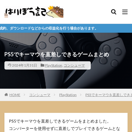
からの収益化を行う場合があります。
PS5でキーマウを直差しできるゲームまとめ
2024年1月31日
PlayStation
,
コンシューマ
HOME
コンシューマ
PlayStation
PS5でキーマウを直差しでき
PS5でキーマウを直差しできるゲームをまとめました。
コンバーターを使用せずに直差しでプレイできるゲームとな