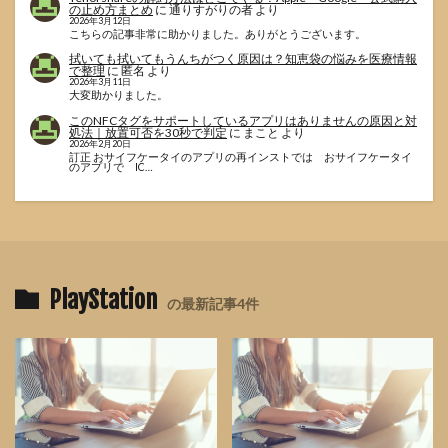
の止め方まとめ
に
通りすがりの者
より
2026年3月12日
こちらの記事非常に助かりました。ありがとうございます。
拭いても拭いてもうんちがつく原因は？知恵袋の悩みを医療情報
で整理
に
匿名
より
2026年3月11日
大変助かりました。
このNFCタグをサポートしているアプリはありませんの原因と対
処法｜放置可否を30秒で判定
に
まこと
より
2026年2月20日
訂正 おサイフケータイのアプリの再インストでは おサイフケータイ
のアプリで IC…
PlayStation
の最新記事4件