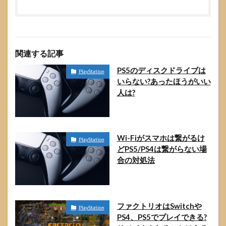
関連する記事
PS5のディスクドライブは
PlayStation
いらない?あったほうがいい
人は?
Wi-Fiがスマホは繋がるけ
PlayStation
どPS5/PS4は繋がらない場
合の対処法
ファクトリオはSwitchや
PlayStation
PS4、PS5でプレイできる?