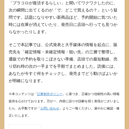
「プラコロが復活するらしい」と聞いてワクワクしたのに、
次の瞬間に出てくるのが「で、どこで買えるの？」という疑
問です。話題になりやすい新商品ほど、予約開始に気づいた
時には在庫が消えていたり、発売日に店頭へ行っても見つか
らなかったりします。
そこで本記事では、公式発表と大手媒体の情報を起点に、販
売先を「確定情報・未確定情報・狙い先」の三層で整理し、
通販での予約を取りこぼさない準備、店頭での最短動線、売
り切れ時の次の一手までを手順でまとめました。読後には、
あなたが今すぐ何をチェックし、発売までどう動けばよいか
が明確になります。
※本コンテンツは「
記事制作ポリシー
」に基づき、正確かつ信頼性の高い情報
提供を心がけております。万が一、内容に誤りや誤解を招く表現がございまし
たら、お手数ですが「
お問い合わせ
」よりご一報ください。速やかに確認・修
正いたします。