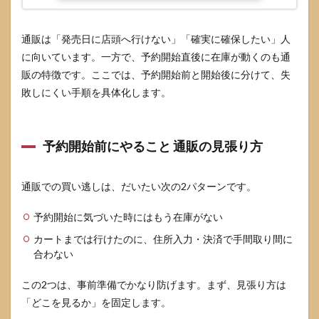
遊び
方は
難し
通販は「発売日に店頭へ行けない」「確実に確保したい」人
い
に向いています。一方で、予約開始直後に在庫が動くのも通
6.4
販の特徴です。ここでは、予約開始前と開始後に分けて、失
発売
敗しにくい手順を具体化します。
日に
店頭
で見
つか
予約開始前にやること 通販の見張り方
らな
かっ
たら
通販での買い逃しは、だいたい次の2パターンです。
どう
する
予約開始に気づいた時にはもう在庫がない
7
カートまでは行けたのに、住所入力・決済で手間取り間に
参考
にし
合わない
た情
報源
この2つは、事前準備でかなり防げます。まず、見張り方は
「どこを見るか」を固定します。