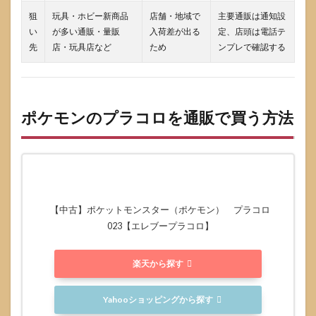
ある
質問
狙
玩具・ホビー新商品
店舗・地域で
主要通販は通知設
い
が多い通販・量販
入荷差が出る
定、店頭は電話テ
6.1
先
店・玩具店など
ため
ンプレで確認する
いつ
発売
価格
はど
れく
ポケモンのプラコロを通販で買う方法
らい
6.2
予約
はい
つか
ら ど
こで
【中古】ポケットモンスター（ポケモン） プラコロ
告知
023【エレブープラコロ】
され
る
6.3
楽天から探す
子ど
もで
Yahooショッピングから探す
も遊
べる