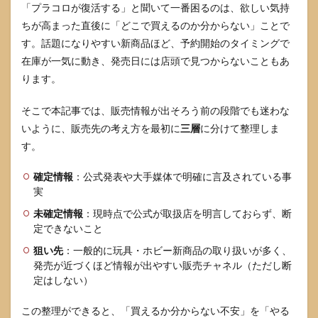
「プラコロが復活する」と聞いて一番困るのは、欲しい気持
と
ちが高まった直後に「どこで買えるのか分からない」ことで
3.4
す。話題になりやすい新商品ほど、予約開始のタイミングで
地域
差が
在庫が一気に動き、発売日には店頭で見つからないこともあ
出る
ります。
とき
の考
そこで本記事では、販売情報が出そろう前の段階でも迷わな
え方
いように、販売先の考え方を最初に
三層
に分けて整理しま
4
す。
ポケ
モン
のプ
確定情報
：公式発表や大手媒体で明確に言及されている事
ラコ
実
ロの
売り
未確定情報
：現時点で公式が取扱店を明言しておらず、断
切れ
定できないこと
対策
狙い先
：一般的に玩具・ホビー新商品の取り扱いが多く、
4.1
発売が近づくほど情報が出やすい販売チャネル（ただし断
再入
定はしない）
荷と
再販
この整理ができると、「買えるか分からない不安」を「やる
を追