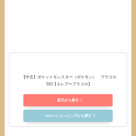
発売
日付
近に
狙い
やす
い売
り場
の特
徴
3.2
当日
動線
店頭
【中古】ポケットモンスター（ポケモン） プラコロ
で迷
023【エレブープラコロ】
わな
い探
し方
楽天から探す
3.3
電話
Yahooショッピングから探す
確認
で聞
くべ
きこ