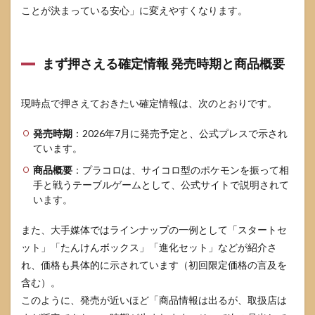
う順
ことが決まっている安心」に変えやすくなります。
番
4.2
公式
まず押さえる確定情報 発売時期と商品概要
ショ
ップ
やイ
現時点で押さえておきたい確定情報は、次のとおりです。
ベン
ト情
報の
発売時期
：2026年7月に発売予定と、公式プレスで示され
拾い
ています。
方
商品概要
：プラコロは、サイコロ型のポケモンを振って相
4.3
手と戦うテーブルゲームとして、公式サイトで説明されて
二次
います。
流通
を使
また、大手媒体ではラインナップの一例として「スタートセ
う場
合の
ット」「たんけんボックス」「進化セット」などが紹介さ
安全
れ、価格も具体的に示されています（初回限定価格の言及を
策
含む）。
5
このように、発売が近いほど「商品情報は出るが、取扱店は
ポケ