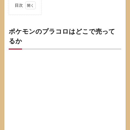
目次
1
ポケ
モン
のプ
ポケモンのプラコロはどこで売って
ラコ
るか
ロは
どこ
で売
って
るか
1.1
まず
押さ
える
確定
情報
発売
時期
と商
品概
要