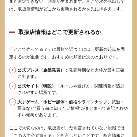
まだ断定できない」時期が生まれます。そこで次の見出しで
モン
のプ
は、取扱店情報がどこから更新されるかを先に押さえます。
ラコ
ロの
選び
方
取扱店情報はどこで更新されるか
スタ
ート
セッ
「どこで売ってる？」に最短で近づくには、更新の起点を固
トな
定するのが重要です。おすすめの順番は次のとおりです。
ど
5.1
公式プレス（企業発表）
：発売時期など大枠が最も正確
初め
に出ます。
てな
らス
公式サイト（特設）
：ルールや遊び方、関連情報が追加
ター
されやすい場所です。
トセ
ット
大手ゲーム・ホビー媒体
：価格やラインナップ、試遊・
を軸
写真など“買う前に知りたい情報”がまとまって追記されや
に考
すい傾向があります。
える
5.2
ここで大切なのは、取扱店がまだ明言されていない段階では
家族
「この店で必ず買える」と断言しないことです。断言情報に