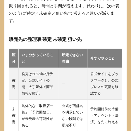
や友
振り回されると、時間と手間が増えます。代わりに、次の表
人と
遊ぶ
のように“確定／未確定／狙い先”で考えると迷いが減りま
場合
す。
の優
先順
位
販売先の整理表 確定 未確定 狙い先
5.3
コレ
クシ
区
いま分かっているこ
断定できない
今すぐやること
ョン
分
と
理由
目的
の場
発売は2026年7月予
公式サイトをブッ
合の
考え
確
定。公式サイト公
クマークし、公式
—
方
定
開。大手媒体で商品
プレスの更新も確
情報が紹介。
認する
6
ポケ
モン
具体的な「取扱店一
公式が店舗名
未
予約開始前の準備
のプ
覧」「予約開始日」
を明示してい
確
（アカウント・決
ラコ
が未発表の可能性が
ない段階では
ロで
定
済）を先に終える
ある
断定不可
よく