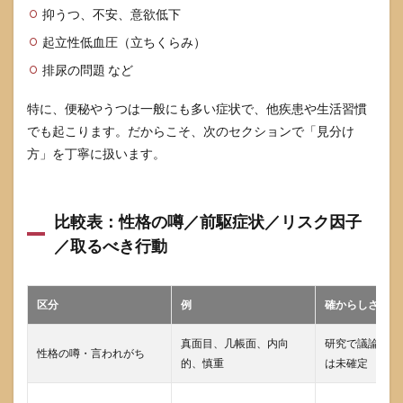
抑うつ、不安、意欲低下
ょう
か
起立性低血圧（立ちくらみ）
9.3
排尿の問題 など
便秘
や不
特に、便秘やうつは一般にも多い症状で、他疾患や生活習慣
眠が
ある
でも起こります。だからこそ、次のセクションで「見分け
と、
方」を丁寧に扱います。
将来
パー
キン
ソン
比較表：性格の噂／前駆症状／リスク因子
病に
なる
／取るべき行動
ので
しょ
うか
区分
例
確からしさの扱
9.4
受診
真面目、几帳面、内向
研究で議論はあ
する
性格の噂・言われがち
的、慎重
は未確定
なら
い
つ、