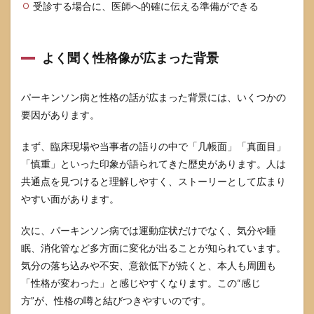
受診する場合に、医師へ的確に伝える準備ができる
「性
格」
では
な
よく聞く性格像が広まった背景
く“状
態”と
して
パーキンソン病と性格の話が広まった背景には、いくつかの
扱う
要因があります。
4.2
「単
まず、臨床現場や当事者の語りの中で「几帳面」「真面目」
独」
より
「慎重」といった印象が語られてきた歴史があります。人は
「組
共通点を見つけると理解しやすく、ストーリーとして広まり
み合
やすい面があります。
わ
せ」
で見
次に、パーキンソン病では運動症状だけでなく、気分や睡
たほ
眠、消化管など多方面に変化が出ることが知られています。
うが
判断
気分の落ち込みや不安、意欲低下が続くと、本人も周囲も
しや
「性格が変わった」と感じやすくなります。この“感じ
すい
方”が、性格の噂と結びつきやすいのです。
4.3