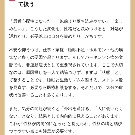
て扱う
11
参考
にし
た情
「最近心配性になった」「以前より落ち込みやすい」「楽し
報源
めない」。こうした変化を、性格だと決めつけると、対処が
遅れたり、必要以上に自分を責めたりしがちです。
不安や抑うつは、仕事・家庭・睡眠不足・ホルモン・他の病
気など多くの要因で起こります。そしてパーキンソン病の文
脈でも、非運動症状として重要視されています。ここで大切
なのは、原因探しを一人で結論づけず、まずは「状態」とし
て整えることです。睡眠と生活リズムを整える、ストレス源
を見直す、必要なら医療相談をする。それだけで、気分の症
状は改善することも多くあります。
また、気分の問題が続くと「外出を避ける」「人に会いたく
ない」となり、結果として内向的に見えることがあります。
これが“性格が内向的になった”と捉えられ、性格の噂と結び
つきやすい点にも注意が必要です。