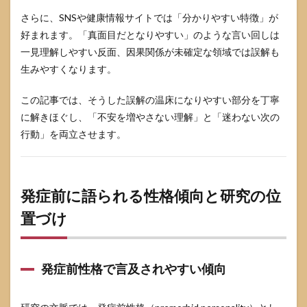
「RBD
さらに、SNSや健康情報サイトでは「分かりやすい特徴」が
っぽ
好まれます。「真面目だとなりやすい」のような言い回しは
い睡
眠」
一見理解しやすい反面、因果関係が未確定な領域では誤解も
だけ
生みやすくなります。
は見
逃さ
ない
この記事では、そうした誤解の温床になりやすい部分を丁寧
ため
に解きほぐし、「不安を増やさない理解」と「迷わない次の
の観
行動」を両立させます。
察ポ
イン
ト
5
発症前に語られる性格傾向と研究の位
受診
相談
置づけ
を考
える
チェ
ック
発症前性格で言及されやすい傾向
リス
トと
判断
フロ