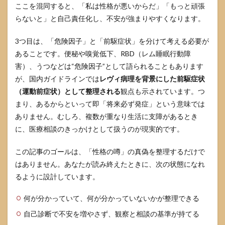
駆症
ここを混同すると、「私は性格が悪いからだ」「もっと頑張
状／
らないと」と自己責任化し、不安が強まりやすくなります。
リス
ク因
子／
3つ目は、「危険因子」と「前駆症状」を分けて考える必要が
取る
あることです。便秘や嗅覚低下、RBD（レム睡眠行動障
べき
行動
害）、うつなどは“危険因子”として語られることもあります
が、国内ガイドラインでは
レヴィ病理を背景にした前駆症状
4
不安
（運動前症状）として整理される
観点も示されています。つ
や抑
まり、あるからといって即「将来必ず発症」という意味では
うつ
ありません。むしろ、複数が重なり生活に支障があるとき
が続
くと
に、医療相談のきっかけとして扱うのが現実的です。
きに
確認
この記事のゴールは、「性格の噂」の真偽を整理するだけで
した
いサ
はありません。あなたが読み終えたときに、次の状態になれ
イン
るように設計しています。
4.1
何が分かっていて、何が分かっていないかが整理できる
不安
や抑
自己診断で不安を増やさず、観察と相談の基準が持てる
うつ
は