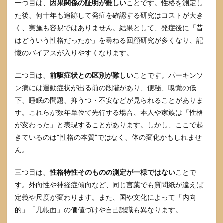
一つ目は、
因果関係の証明が難しい
ことです。性格を測定し
と
た後、何十年も追跡して発症を確認する研究はコストが大き
「か
かり
く、実施も容易ではありません。結果として、発症後に「昔
つけ
はどういう性格だったか」を尋ねる回顧研究が多くなり、記
医」
憶のバイアスが入りやすくなります。
6.2
受診
二つ目は、
前駆症状との区別が難しい
ことです。パーキンソ
前メ
モの
ン病には運動症状が出る前の段階があり、便秘、嗅覚の低
テン
下、睡眠の問題、抑うつ・不安などが見られることがありま
プ
す。これらが数年単位で先行する場合、本人や家族は「性格
レ：
これ
が変わった」と表現することがあります。しかし、ここで起
だけ
きているのは“性格の本質”ではなく、体の変化かもしれませ
書け
ば伝
ん。
わる
三つ目は、
性格特性そのものの測定が一様ではない
ことで
7
今日
す。外向性や神経症傾向など、同じ言葉でも質問紙が違えば
から
定義や尺度が変わります。また、国や文化によって「内向
でき
的」「几帳面」の価値づけや自己認識も異なります。
る生
活習