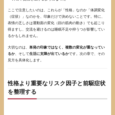
る”
ここで注意したいのは、これらが「性格」なのか「体調変化
7.2
睡
（症状）」なのかを、印象だけで決めないことです。特に、
眠：
表情の乏しさは運動面の変化（顔の筋肉の動き）でも起こり
まず
得ますし、交流を避けるのは睡眠不足や抑うつが影響してい
は
「毎
るかもしれません。
日同
じ時
大切なのは、
単発の印象ではなく、複数の変化が重なってい
刻に
起き
るか
、そして
生活に支障が出ているか
です。次の章で、その
る」
見方を具体化します。
から
7.3
便
秘：
性格より重要なリスク因子と前駆症状
水
分・
を整理する
食物
繊維
だけ
でな
く