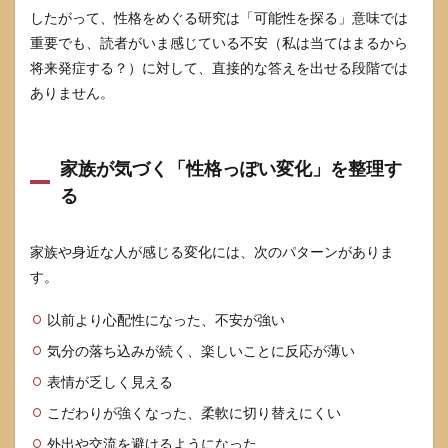
慣と
したがって、性格をめぐる研究は「可能性を探る」意味では
セル
重要でも、読者がいま感じている不安（私は当てはまるから
フケ
ア
将来発症する？）に対して、直接的な答えを出せる段階では
（不
ありません。
安を
増や
さな
い実
家族が気づく「性格っぽい変化」を整理す
行プ
ラ
る
ン）
7.1
家族や身近な人が感じる変化には、次のパターンがありま
生活
す。
習慣
は“性
格を
以前より心配性になった、不安が強い
変え
気分の落ち込みが続く、楽しいことに反応が薄い
る”の
では
表情が乏しく見える
な
く“状
こだわりが強くなった、柔軟に切り替えにくい
態を
整え
外出や交流を避けるようになった