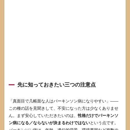
3.1
まず
押さ
える
べき
「リ
スク
因
子」
とは
何か
3.2
前駆
症状
（運
先に知っておきたい三つの注意点
動前
症
状）
は
「真面目で几帳面な人はパーキンソン病になりやすい」――
「危
この種の話を見聞きして、不安になった方は少なくありませ
険因
ん。まず安心していただきたいのは、
性格だけでパーキンソ
子」
では
ン病になる／ならないが決まるわけではない
という点です。
な
パーキンソン病は、年齢、遺伝的背景、環境要因など複数の