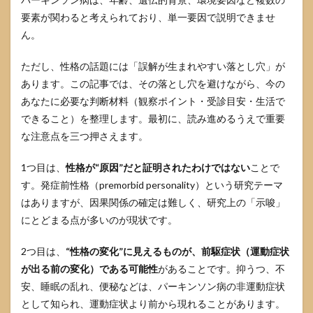
く“早
めの
要素が関わると考えられており、単一要因で説明できませ
サイ
ん。
ン”と
して
ただし、性格の話題には「誤解が生まれやすい落とし穴」が
扱う
あります。この記事では、その落とし穴を避けながら、今の
3.3
あなたに必要な判断材料（観察ポイント・受診目安・生活で
前駆
期に
できること）を整理します。最初に、読み進めるうえで重要
見ら
な注意点を三つ押さえます。
れや
すい
非運
1つ目は、
性格が“原因”だと証明されたわけではない
ことで
動症
す。発症前性格（premorbid personality）という研究テーマ
状の
はありますが、因果関係の確定は難しく、研究上の「示唆」
代表
例
にとどまる点が多いのが現状です。
3.4
2つ目は、
“性格の変化”に見えるものが、前駆症状（運動症状
比較
表：
が出る前の変化）である可能性
があることです。抑うつ、不
性格
安、睡眠の乱れ、便秘などは、パーキンソン病の非運動症状
の噂
／前
として知られ、運動症状より前から現れることがあります。