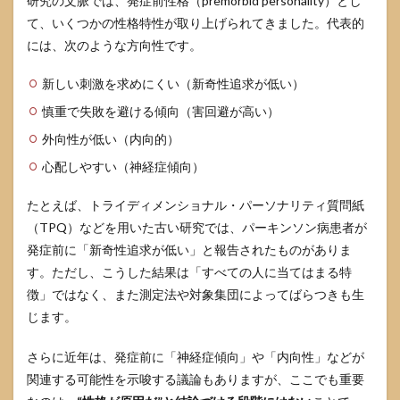
研究の文脈では、発症前性格（premorbid personality）とし
ー
て、いくつかの性格特性が取り上げられてきました。代表的
5.1
には、次のような方向性です。
チェ
ック
新しい刺激を求めにくい（新奇性追求が低い）
リス
ト：
慎重で失敗を避ける傾向（害回避が高い）
相談
外向性が低い（内向的）
の目
安
心配しやすい（神経症傾向）
を“生
活へ
たとえば、トライディメンショナル・パーソナリティ質問紙
の影
響”で
（TPQ）などを用いた古い研究では、パーキンソン病患者が
決め
発症前に「新奇性追求が低い」と報告されたものがありま
る
す。ただし、こうした結果は「すべての人に当てはまる特
5.2
徴」ではなく、また測定法や対象集団によってばらつきも生
判断フ
じます。
ロー：
性格不
安から
さらに近年は、発症前に「神経症傾向」や「内向性」などが
抜け出
関連する可能性を示唆する議論もありますが、ここでも重要
すため
の