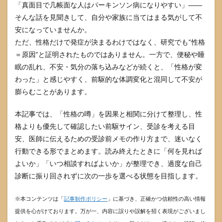
「真面目で几帳面な人はパーキンソン病になりやすい」――
そんな話を見聞きして、自分や家族に当てはまる気がして不
安になっていませんか。
ただ、性格だけで発症が決まるわけではなく、研究でも“性格
＝原因”と証明されたものではありません。一方で、便秘や睡
眠の乱れ、不安・気分の落ち込みなどが続くと、「性格が変
わった」と感じやすく、前駆的な体調変化と混同して不安が
膨らむことがあります。
本記事では、「性格の噂」を因果と相関に分けて整理し、性
格よりも優先して確認したい前駆サイン、受診を考える目
安、医師に伝えるための受診前メモの作り方まで、迷いなく
行動できる形でまとめます。読み終えたときに「何を見れば
よいか」「いつ相談すればよいか」が整理でき、過度な自己
診断に振り回されずに次の一歩を選べる状態を目指します。
※本コンテンツは「
記事制作ポリシー
」に基づき、正確かつ信頼性の高い情報
提供を心がけております。万が一、内容に誤りや誤解を招く表現がございまし