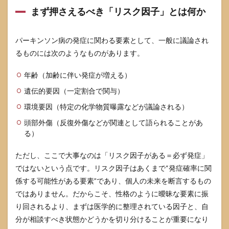
続く
まず押さえるべき「リスク因子」とは何か
こと
を最
優先
パーキンソン病の発症に関わる要素として、一般に議論され
にす
る
るものには次のようなものがあります。
8
年齢（加齢に伴い発症が増える）
性格
の噂
遺伝的要因（一定割合で関与）
に振
り回
環境要因（特定の化学物質曝露などが議論される）
され
ない
頭部外傷（反復外傷などが関連として語られることがあ
ため
る）
の考
え方
ただし、ここで大事なのは「リスク因子がある＝必ず発症」
8.1
ではないという点です。リスク因子はあくまで“発症確率に関
「当
係する可能性がある要素”であり、個人の未来を断言するもの
ては
ではありません。だからこそ、性格のように曖昧な要素に振
まる
＝危
り回されるより、まずは医学的に整理されている因子と、自
な
分が相談すべき状態かどうかを切り分けることが重要になり
い」