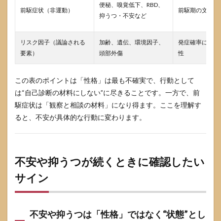
便秘、嗅覚低下、RBD、
どこ
前駆症状（非運動）
前駆期の文脈で
抑うつ・不安など
へ行
けば
よい
リスク因子（議論される
加齢、遺伝、環境因子、
発症確率に関係
です
か
要素）
頭部外傷
性
10
まと
この表のポイントは「性格」は最も不確実で、行動として
め：
は“自己診断の材料にしない”に尽きることです。一方で、前
性格
駆症状は「観察と相談の材料」になり得ます。ここを理解す
より
「具
ると、不安が具体的な行動に変わります。
体的
な変
化」
を手
がか
不安や抑うつが続くときに確認したい
り
サイン
に、
安心
でき
る行
動へ
不安や抑うつは「性格」ではなく“状態”とし