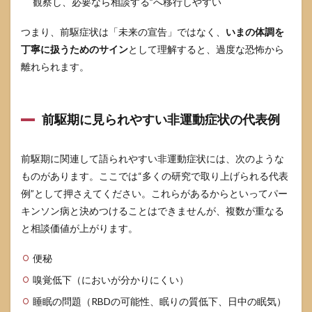
観察し、必要なら相談する”へ移行しやすい
9.1
真面
つまり、前駆症状は「未来の宣告」ではなく、
いまの体調を
目で
丁寧に扱うためのサイン
として理解すると、過度な恐怖から
几帳
面だ
離れられます。
とパ
ーキ
ンソ
ン病
前駆期に見られやすい非運動症状の代表例
にな
りま
すか
前駆期に関連して語られやすい非運動症状には、次のような
9.2
ものがあります。ここでは“多くの研究で取り上げられる代表
性格
例”として押さえてください。これらがあるからといってパー
が変
キンソン病と決めつけることはできませんが、複数が重なる
わっ
た気
と相談価値が上がります。
がし
ま
便秘
す。
病気
嗅覚低下（においが分かりにくい）
のサ
イン
睡眠の問題（RBDの可能性、眠りの質低下、日中の眠気）
でし