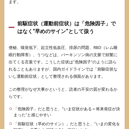
とい
ます。
う思
考を
手放
す
前駆症状（運動前症状）は「危険因子」で
はなく“早めのサイン”として扱う
8.2
「性
格の
便秘、嗅覚低下、起立性低血圧、排尿の問題、RBD（レム睡
せ
い」
眠行動障害）、うつなどは、パーキンソン病の文脈で頻繁に
では
出てくる言葉です。こうした症状は“危険因子”のように語ら
なく
「状
れることもありますが、国内ガイドラインでは「前駆症状な
態の
いし運動前症状」として整理される側面があります。
せ
い」
に置
この整理がなぜ大事かというと、読者の不安の質が変わるか
き換
らです。
える
9
「危険因子」だと思うと、“いま症状がある＝将来発症が決
よく
まった”と感じやすい
ある
「前駆症状（早めのサイン）」だと思うと、“いまの変化を
質問