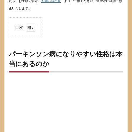
たら、お手数ですが「
お問い合わせ
」よりご一報ください。速やかに確認・修
正いたします。
目次
1
パー
キン
ソン
パーキンソン病になりやすい性格は本
病に
当にあるのか
なり
やす
い性
格は
本当
にあ
るの
か
1.1
先に
知っ
てお
きた