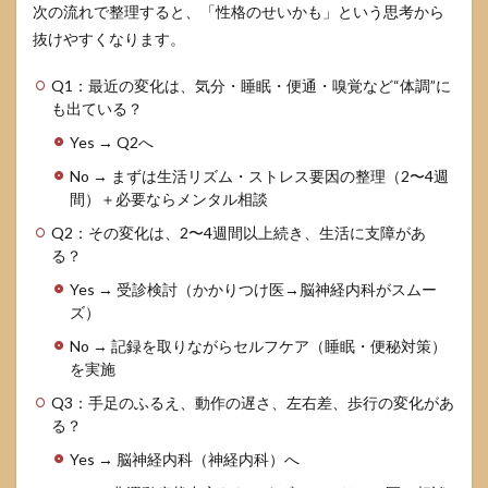
次の流れで整理すると、「性格のせいかも」という思考から
抜けやすくなります。
Q1：最近の変化は、気分・睡眠・便通・嗅覚など“体調”に
も出ている？
Yes → Q2へ
No → まずは生活リズム・ストレス要因の整理（2〜4週
間）＋必要ならメンタル相談
Q2：その変化は、2〜4週間以上続き、生活に支障があ
る？
Yes → 受診検討（かかりつけ医→脳神経内科がスムー
ズ）
No → 記録を取りながらセルフケア（睡眠・便秘対策）
を実施
Q3：手足のふるえ、動作の遅さ、左右差、歩行の変化があ
る？
Yes → 脳神経内科（神経内科）へ