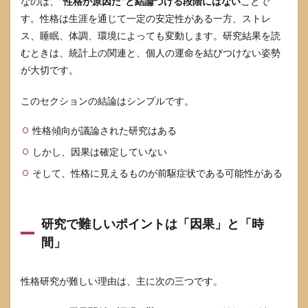
なのは、
“性格が原因だ”と結論づける段階にはない
ことで
Yes/No
す。性格は生涯を通じて一定の安定性がある一方、ストレ
6
ス、睡眠、体調、環境によっても変動します。研究結果を読
受診
むときは、統計上の関連と、個人の運命を結びつけない姿勢
する
が大切です。
なら
何科
がよ
このセクションの結論はシンプルです。
い
か、
性格傾向が議論された研究はある
医師
にど
しかし、因果は確定していない
う伝
える
そして、性格に見えるものが前駆症状である可能性がある
か
6.1
相談
研究で難しいポイントは「因果」と「時
先の
間」
基本
は
「脳
神経
性格研究が難しい理由は、主に次の三つです。
内
科」